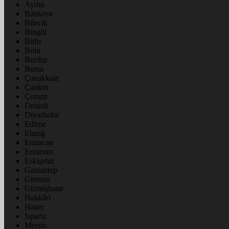
Aydın
Balıkesir
Bilecik
Bingöl
Bitlis
Bolu
Burdur
Bursa
Çanakkale
Çankırı
Çorum
Denizli
Diyarbakır
Edirne
Elazığ
Erzincan
Erzurum
Eskişehir
Gaziantep
Giresun
Gümüşhane
Hakkâri
Hatay
Isparta
Mersin