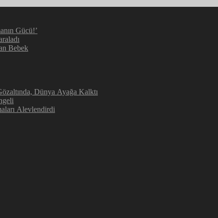
manın Gücü!’
araladı
kan Bebek
 Gözaltında, Dünya Ayağa Kalktı
ngeli
aları Alevlendirdi