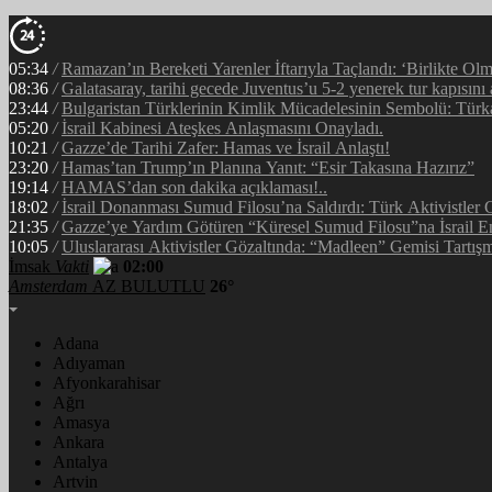
05:34
/
Ramazan’ın Bereketi Yarenler İftarıyla Taçlandı: ‘Birlikte Ol
08:36
/
Galatasaray, tarihi gecede Juventus’u 5-2 yenerek tur kapısını 
23:44
/
Bulgaristan Türklerinin Kimlik Mücadelesinin Sembolü: Tür
05:20
/
İsrail Kabinesi Ateşkes Anlaşmasını Onayladı.
10:21
/
Gazze’de Tarihi Zafer: Hamas ve İsrail Anlaştı!
23:20
/
Hamas’tan Trump’ın Planına Yanıt: “Esir Takasına Hazırız”
19:14
/
HAMAS’dan son dakika açıklaması!..
18:02
/
İsrail Donanması Sumud Filosu’na Saldırdı: Türk Aktivistler
21:35
/
Gazze’ye Yardım Götüren “Küresel Sumud Filosu”na İsrail E
10:05
/
Uluslararası Aktivistler Gözaltında: “Madleen” Gemisi Tartışm
İmsak
Vakti
02:00
Amsterdam
AZ BULUTLU
26°
Adana
Adıyaman
Afyonkarahisar
Ağrı
Amasya
Ankara
Antalya
Artvin