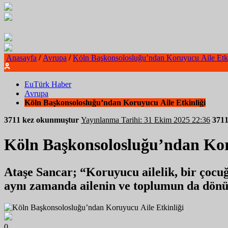
Anasayfa
/
Avrupa
/
Köln Başkonsolosluğu’ndan Koruyucu Aile Etki
EuTürk Haber
Avrupa
Köln Başkonsolosluğu’ndan Koruyucu Aile Etkinliği
3711 kez okunmuştur
Yayınlanma Tarihi: 31 Ekim 2025 22:36
371
Köln Başkonsolosluğu’ndan Kor
Ataşe Sancar; “Koruyucu ailelik, bir çocu
aynı zamanda ailenin ve toplumun da dönü
0