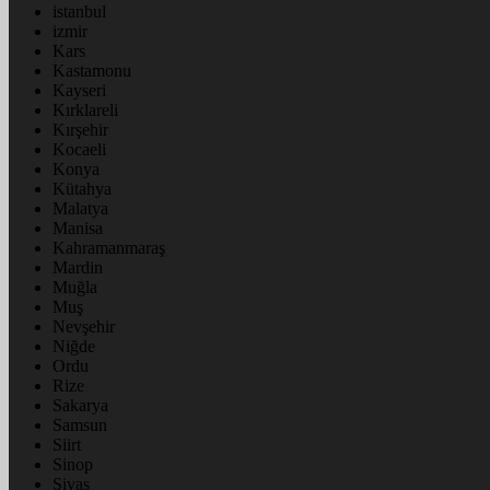
istanbul
izmir
Kars
Kastamonu
Kayseri
Kırklareli
Kırşehir
Kocaeli
Konya
Kütahya
Malatya
Manisa
Kahramanmaraş
Mardin
Muğla
Muş
Nevşehir
Niğde
Ordu
Rize
Sakarya
Samsun
Siirt
Sinop
Sivas