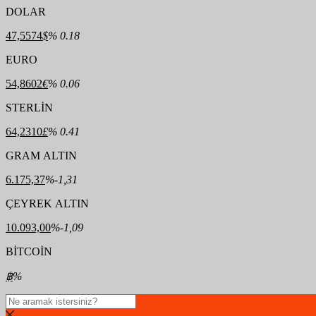
DOLAR
47,5574
$
% 0.18
EURO
54,8602
€
% 0.06
STERLİN
64,2310
£
% 0.41
GRAM ALTIN
6.175,37
%-1,31
ÇEYREK ALTIN
10.093,00
%-1,09
BİTCOİN
฿
%