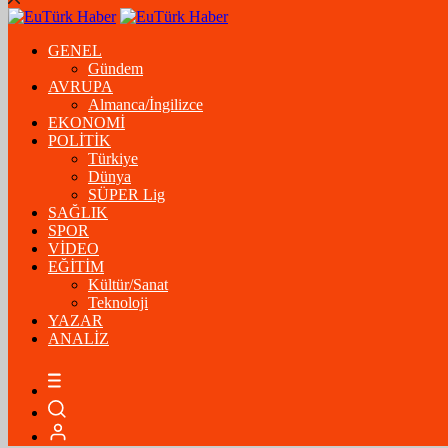
GENEL
Gündem
AVRUPA
Almanca/İngilizce
EKONOMİ
POLİTİK
Türkiye
Dünya
SÜPER Lig
SAĞLIK
SPOR
VİDEO
EĞİTİM
Kültür/Sanat
Teknoloji
YAZAR
ANALİZ