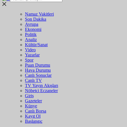
Namaz Vakitleri
Son Dakika
Avrupa
Ekonomi
Politik
Analiz
Kültür/Sanat
Video
Yazarlar
Spor
Puan Durumu
Hava Durumu
Canlı Sonuçlar
Canlı TV
TV Yayın Akışları
Nöbetçi Eczaneler
Giriş
Gazeteler
Künye
Canlı Borsa
Kayıt Ol
Başlangıç