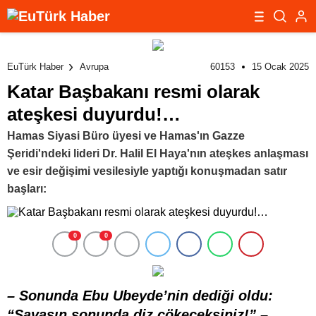
60153
15 Ocak 2025
EuTürk Haber
Avrupa
Katar Başbakanı resmi olarak
ateşkesi duyurdu!…
Hamas Siyasi Büro üyesi ve Hamas'ın Gazze
Şeridi'ndeki lideri Dr. Halil El Haya'nın ateşkes anlaşması
ve esir değişimi vesilesiyle yaptığı konuşmadan satır
başları:
0
0
– Sonunda Ebu Ubeyde’nin dediği oldu:
“Savaşın sonunda diz çökeceksiniz!”
–