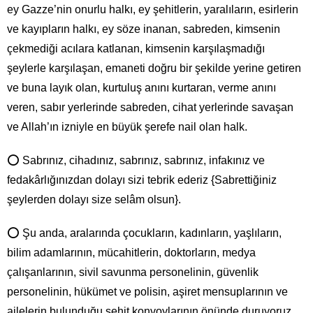
ey Gazze’nin onurlu halkı, ey şehitlerin, yaralıların, esirlerin
ve kayıpların halkı, ey söze inanan, sabreden, kimsenin
çekmediği acılara katlanan, kimsenin karşılaşmadığı
şeylerle karşılaşan, emaneti doğru bir şekilde yerine getiren
ve buna layık olan, kurtuluş anını kurtaran, verme anını
veren, sabır yerlerinde sabreden, cihat yerlerinde savaşan
ve Allah’ın izniyle en büyük şerefe nail olan halk.
⭕ Sabrınız, cihadınız, sabrınız, sabrınız, infakınız ve
fedakârlığınızdan dolayı sizi tebrik ederiz {Sabrettiğiniz
şeylerden dolayı size selâm olsun}.
⭕ Şu anda, aralarında çocukların, kadınların, yaşlıların,
bilim adamlarının, mücahitlerin, doktorların, medya
çalışanlarının, sivil savunma personelinin, güvenlik
personelinin, hükümet ve polisin, aşiret mensuplarının ve
ailelerin bulunduğu şehit konvoylarının önünde duruyoruz.