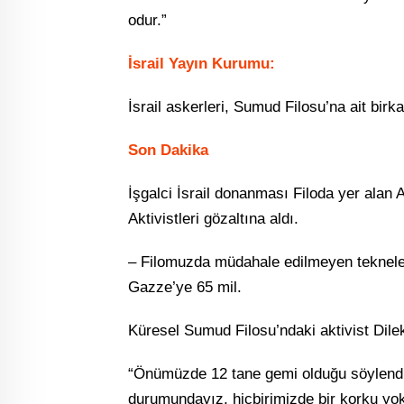
odur.”
İsrail Yayın Kurumu:
İsrail askerleri, Sumud Filosu’na ait bi
Son Dakika
İşgalci İsrail donanması Filoda yer alan
Aktivistleri gözaltına aldı.
– Filomuzda müdahale edilmeyen teknele
Gazze’ye 65 mil.
Küresel Sumud Filosu’ndaki aktivist Dil
“Önümüzde 12 tane gemi olduğu söylendi.
durumundayız, hiçbirimizde bir korku yo