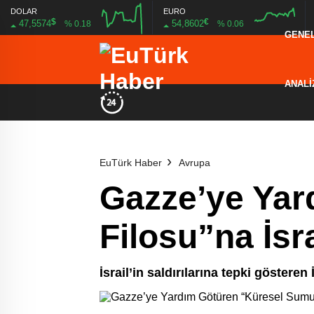
DOLAR
EURO
$
€
47,5574
54,8602
% 0.18
% 0.06
GENE
16:00
20:00
16:00
20:00
ANALİ
EuTürk Haber
Avrupa
Gazze’ye Yar
Filosu”na İsra
İsrail’in saldırılarına tepki göstere