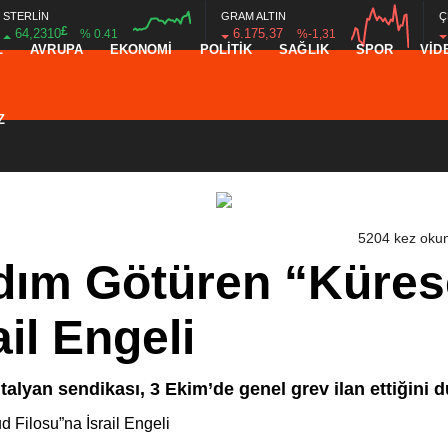
STERLİN
GRAM ALTIN
Ç
£
64,2310
6.175,37
% 0.41
%-1,31
L
AVRUPA
EKONOMİ
POLİTİK
SAĞLIK
SPOR
VİD
16:00
20:00
16:00
20:00
Z
5204 kez oku
dım Götüren “Küre
il Engeli
n İtalyan sendikası, 3 Ekim’de genel grev ilan ettiğini 