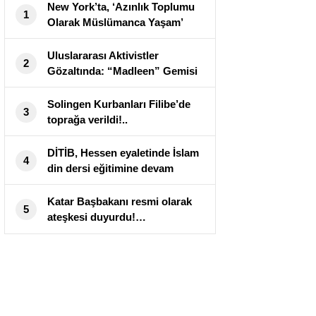
New York’ta, ‘Azınlık Toplumu
1
Olarak Müslümanca Yaşam’
konulu konferans!..
Uluslararası Aktivistler
2
Gözaltında: “Madleen” Gemisi
Tartışmaları Alevlendirdi
Solingen Kurbanları Filibe’de
3
toprağa verildi!..
DİTİB, Hessen eyaletinde İslam
4
din dersi eğitimine devam
edecek
Katar Başbakanı resmi olarak
5
ateşkesi duyurdu!…