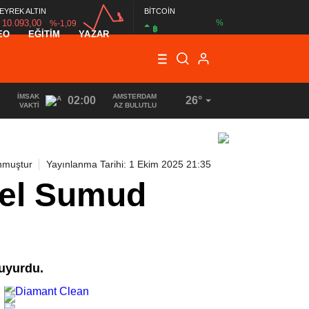
EYREK ALTIN
BİTCOİN
10.093,00
%
%-1,09
฿
EO
EĞİTİM
YAZAR
00:00
00:00
İMSAK
AMSTERDAM
02:00
26°
VAKTI
AZ BULUTLU
nmuştur
Yayınlanma Tarihi: 1 Ekim 2025 21:35
sel Sumud
duyurdu.