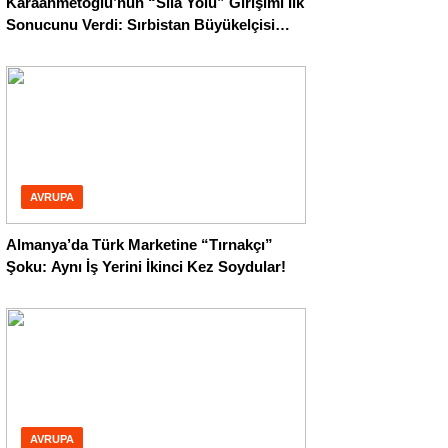
Karaahmetoğlu’nun “Sıla Yolu” Girişimi İlk
Sonucunu Verdi: Sırbistan Büyükelçisi
Harekete Geçti
AVRUPA
Almanya’da Türk Marketine “Tırnakçı”
Şoku: Aynı İş Yerini İkinci Kez Soydular!
AVRUPA