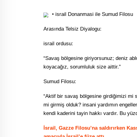
• israil Donanmasi ile Sumud Filosu
Arasında Telsiz Diyalogu:
israil ordusu:
“Savaş bölgesine giriyorsunuz; deniz abl
koyacağız, sorumluluk size aittir.”
Sumud Filosu:
“Aktif bir savaş bölgesine girdiğimizi mi
mi girmiş olduk? insani yardımın engelle
kendi kaderini tayin hakkı vardır. Bu yüzd
İsrail, Gazze Filosu’na saldırırken Ka
amacıyla İsrail’e füze attı.