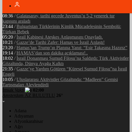
05:34
/
Ramazan’ın Bereketi Yarenler İftarıyla Taçlandı: ‘Birlikte
Olmanın Gücü!’
08:36
/
Galatasaray, tarihi gecede Juventus’u 5-2 yenerek tur
kapısını araladı
23:44
/
Bulgaristan Türklerinin Kimlik Mücadelesinin Sembolü:
Türkan Bebek
05:20
/
İsrail Kabinesi Ateşkes Anlaşmasını Onayladı.
10:21
/
Gazze’de Tarihi Zafer: Hamas ve İsrail Anlaştı!
23:20
/
Hamas’tan Trump’ın Planına Yanıt: “Esir Takasına Hazırız”
19:14
/
HAMAS’dan son dakika açıklaması!..
18:02
/
İsrail Donanması Sumud Filosu’na Saldırdı: Türk Aktivistler
Gözaltında, Dünya Ayağa Kalktı
21:35
/
Gazze’ye Yardım Götüren “Küresel Sumud Filosu”na İsrail
Engeli
10:05
/
Uluslararası Aktivistler Gözaltında: “Madleen” Gemisi
Tartışmaları Alevlendirdi
İmsak
Vakti
02:00
Amsterdam
AZ BULUTLU
26°
Adana
Adıyaman
Afyonkarahisar
Ağrı
Amasya