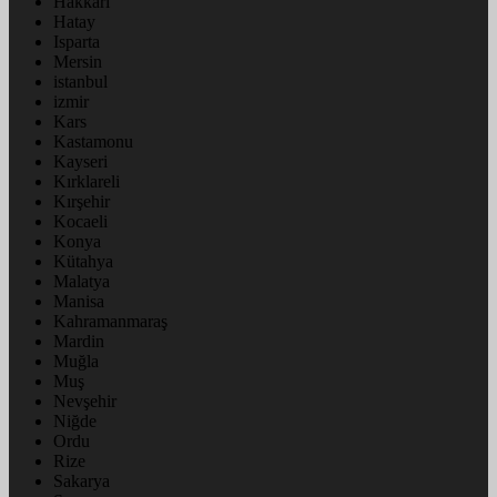
Hakkâri
Hatay
Isparta
Mersin
istanbul
izmir
Kars
Kastamonu
Kayseri
Kırklareli
Kırşehir
Kocaeli
Konya
Kütahya
Malatya
Manisa
Kahramanmaraş
Mardin
Muğla
Muş
Nevşehir
Niğde
Ordu
Rize
Sakarya