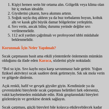
Kişiyi hemen serin bir ortama alın. Gölgelik veya klima olan
bir iç mekan idealdir.
Giysilerini çıkarın, hava akımını artırın.
Soğuk suyla duş aldırın ya da buz torbalarını boyun, koltuk
altı ve kasık gibi büyük damar bölgelerine yerleştirin.
Sıvı verin, ancak bilinç durumu yerinde değilse sıvı
verilmemelidir.
112 acil yardım çağrılmalı ve profesyonel tıbbi müdahale
beklenmelidir.
Korunmak İçin Neler Yapılmalı?
Sıcak çarpmasını basit ama etkili yöntemlerle önlemenin mümkün
olduğunu da ifade eden
Karaca
, sözlerini şöyle noktaladı:
“Bol su için. Sıvı kaybı ısıya karşı savunmasız hale getirir. Yoğun
fiziksel aktiviteyi sıcak saatlere denk getirmeyin. Sık sık mola verin
ve gölgede dinlenin.
Açık renkli, hafif ve gevşek giysiler giyin. Kendinizde ya da
çevrenizdeki bireylerde sıcak çarpması belirtileri fark ederseniz,
vakit kaybetmeden müdahale edin. Risk gruplarındaki bireyleri
gözlemleyin ve gerekirse destek sağlayın.
Sıcak çarpması, güçlü bireyleri bile kolayca etkileyebilecek kadar