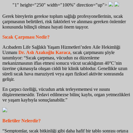
"1" height="250" width="100%" direction="up">
Gerek bireylerin gerekse toplum sağlığı profesyonellerinin, sıcak
çarpmasının belirtileri, risk faktörleri ve alınması gereken önlemler
konusunda bilinçli olması hayati önem taşıyor.
Sıcak Çarpması Nedir?
Acıbadem Life Sağlıklı Yaşam Hizmetleri’nden Aile Hekimliği
Uzmanı
Dr. Aslı Azakoğlu Karaca
, sıcak çarpmasını şöyle
tanımlıyor: “Sıcak çarpması, vücudun ısı düzenleme
mekanizmasının iflas etmesi sonucu vücut sıcaklığının 40°C’nin
üzerine çıkmasıyla oluşan ciddi bir klinik tablodur. Genellikle uzun
süreli sıcak hava maruziyeti veya aşırı fiziksel aktivite sonrasında
gelişir.
En çarpıcı özelliği, vücudun artık terleyememesi ve ısısını
düşürememesidir. Tedavi edilmezse bilinç kaybı, organ yetmezlikleri
ve yaşam kaybıyla sonuçlanabilir.”
Belirtiler Nelerdir?
“Semptomlar, sıcak bitkinliği gibi daha hafif bir tablo sonrası ortaya