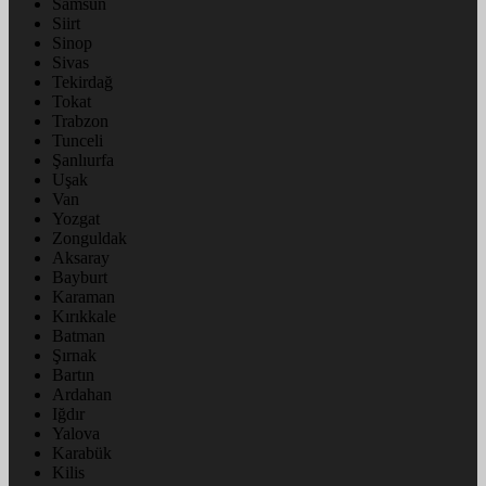
Samsun
Siirt
Sinop
Sivas
Tekirdağ
Tokat
Trabzon
Tunceli
Şanlıurfa
Uşak
Van
Yozgat
Zonguldak
Aksaray
Bayburt
Karaman
Kırıkkale
Batman
Şırnak
Bartın
Ardahan
Iğdır
Yalova
Karabük
Kilis