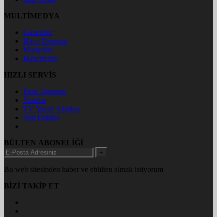
MULTİMEDYA
Gazeteler
Hava Durumu
Manşetler
Haberlerim
HIZLI SERVİS
Puan Durumu
Sinema
TV Yayın Akışları
Son Dakika
BÜLTEN ABONELİĞİ
+
Bu web sitesinden haber ve ebülten almak istiyorum
BİZİ TAKİP ET