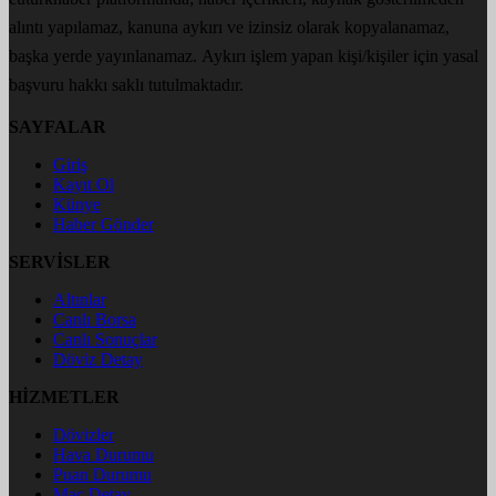
alıntı yapılamaz, kanuna aykırı ve izinsiz olarak kopyalanamaz,
başka yerde yayınlanamaz. Aykırı işlem yapan kişi/kişiler için yasal
başvuru hakkı saklı tutulmaktadır.
SAYFALAR
Giriş
Kayıt Ol
Künye
Haber Gönder
SERVİSLER
Altınlar
Canlı Borsa
Canlı Sonuçlar
Döviz Detay
HİZMETLER
Dövizler
Hava Durumu
Puan Durumu
Maç Detay