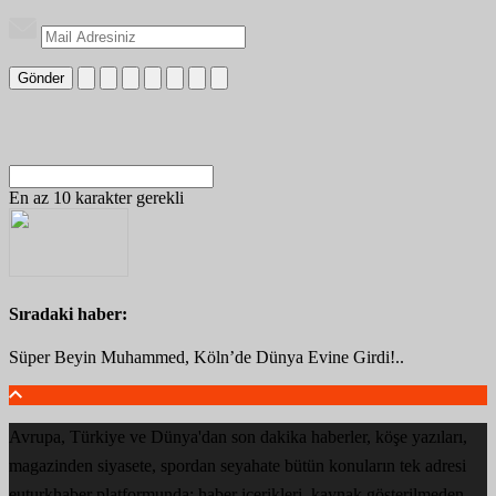
Gönder
En az 10 karakter gerekli
Sıradaki haber:
Süper Beyin Muhammed, Köln’de Dünya Evine Girdi!..
Avrupa, Türkiye ve Dünya'dan son dakika haberler, köşe yazıları,
magazinden siyasete, spordan seyahate bütün konuların tek adresi
euturkhaber platformunda; haber içerikleri, kaynak gösterilmeden