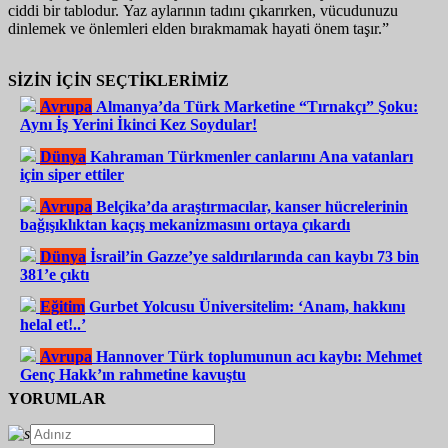
ciddi bir tablodur. Yaz aylarının tadını çıkarırken, vücudunuzu
dinlemek ve önlemleri elden bırakmamak hayati önem taşır.”
SİZİN İÇİN SEÇTİKLERİMİZ
Avrupa
Almanya’da Türk Marketine “Tırnakçı” Şoku:
Aynı İş Yerini İkinci Kez Soydular!
Dünya
Kahraman Türkmenler canlarını Ana vatanları
için siper ettiler
Avrupa
Belçika’da araştırmacılar, kanser hücrelerinin
bağışıklıktan kaçış mekanizmasını ortaya çıkardı
Dünya
İsrail’in Gazze’ye saldırılarında can kaybı 73 bin
381’e çıktı
Eğitim
Gurbet Yolcusu Üniversitelim: ‘Anam, hakkını
helal et!..’
Avrupa
Hannover Türk toplumunun acı kaybı: Mehmet
Genç Hakk’ın rahmetine kavuştu
YORUMLAR