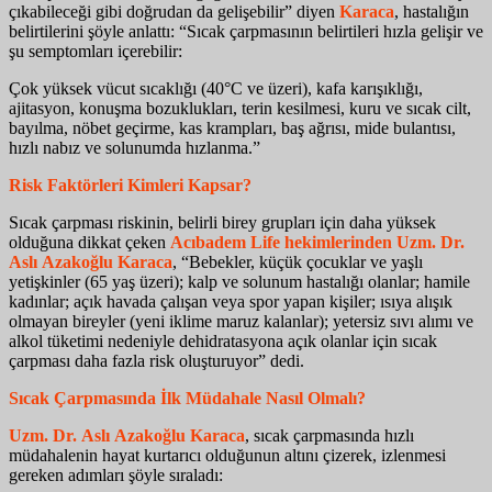
çıkabileceği gibi doğrudan da gelişebilir” diyen
Karaca
, hastalığın
belirtilerini şöyle anlattı: “Sıcak çarpmasının belirtileri hızla gelişir ve
şu semptomları içerebilir:
Çok yüksek vücut sıcaklığı (40°C ve üzeri), kafa karışıklığı,
ajitasyon, konuşma bozuklukları, terin kesilmesi, kuru ve sıcak cilt,
bayılma, nöbet geçirme, kas krampları, baş ağrısı, mide bulantısı,
hızlı nabız ve solunumda hızlanma.”
Risk Faktörleri Kimleri Kapsar?
Sıcak çarpması riskinin, belirli birey grupları için daha yüksek
olduğuna dikkat çeken
Acıbadem Life hekimlerinden Uzm. Dr.
Aslı Azakoğlu Karaca
, “Bebekler, küçük çocuklar ve yaşlı
yetişkinler (65 yaş üzeri); kalp ve solunum hastalığı olanlar; hamile
kadınlar; açık havada çalışan veya spor yapan kişiler; ısıya alışık
olmayan bireyler (yeni iklime maruz kalanlar); yetersiz sıvı alımı ve
alkol tüketimi nedeniyle dehidratasyona açık olanlar için sıcak
çarpması daha fazla risk oluşturuyor” dedi.
Sıcak Çarpmasında İlk Müdahale Nasıl Olmalı?
Uzm. Dr. Aslı Azakoğlu Karaca
, sıcak çarpmasında hızlı
müdahalenin hayat kurtarıcı olduğunun altını çizerek, izlenmesi
gereken adımları şöyle sıraladı: