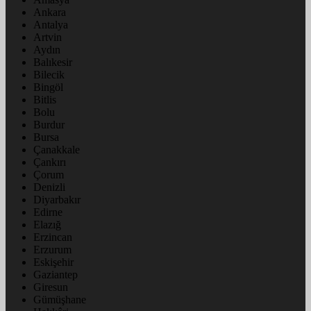
Ankara
Antalya
Artvin
Aydın
Balıkesir
Bilecik
Bingöl
Bitlis
Bolu
Burdur
Bursa
Çanakkale
Çankırı
Çorum
Denizli
Diyarbakır
Edirne
Elazığ
Erzincan
Erzurum
Eskişehir
Gaziantep
Giresun
Gümüşhane