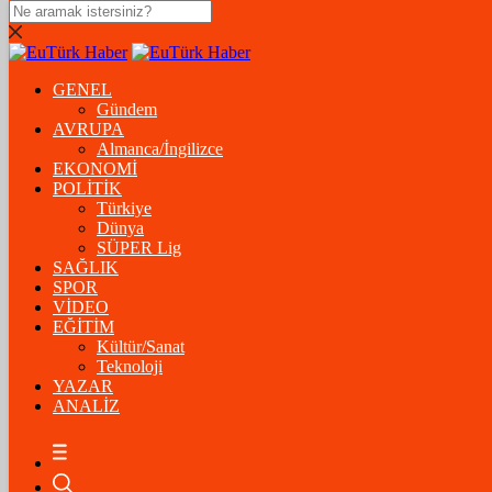
DOLAR
47,5574
$
% 0.18
GENEL
EURO
Gündem
AVRUPA
54,8602
€
% 0.06
Almanca/İngilizce
STERLİN
EKONOMİ
POLİTİK
64,2310
£
% 0.41
Türkiye
Dünya
GRAM ALTIN
SÜPER Lig
SAĞLIK
6.175,37
%-1,31
SPOR
VİDEO
ÇEYREK ALTIN
EĞİTİM
Kültür/Sanat
10.093,00
%-1,09
Teknoloji
YAZAR
BİTCOİN
ANALİZ
฿
%