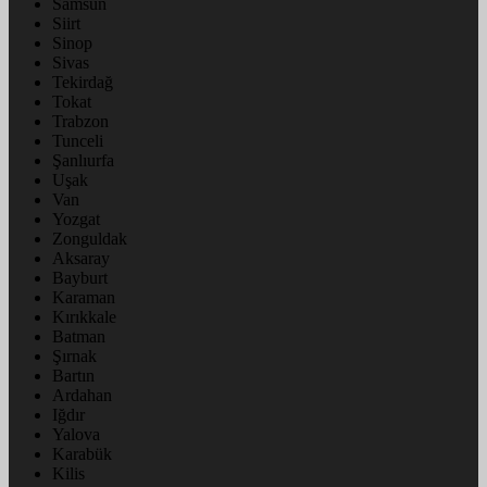
Samsun
Siirt
Sinop
Sivas
Tekirdağ
Tokat
Trabzon
Tunceli
Şanlıurfa
Uşak
Van
Yozgat
Zonguldak
Aksaray
Bayburt
Karaman
Kırıkkale
Batman
Şırnak
Bartın
Ardahan
Iğdır
Yalova
Karabük
Kilis