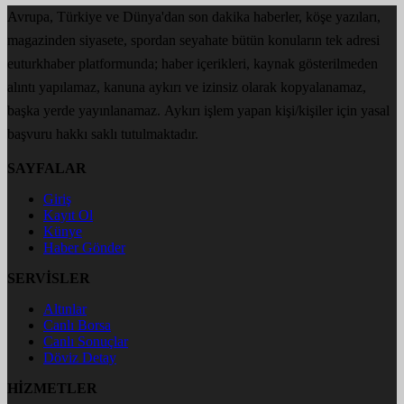
Avrupa, Türkiye ve Dünya'dan son dakika haberler, köşe yazıları,
magazinden siyasete, spordan seyahate bütün konuların tek adresi
euturkhaber platformunda; haber içerikleri, kaynak gösterilmeden
alıntı yapılamaz, kanuna aykırı ve izinsiz olarak kopyalanamaz,
başka yerde yayınlanamaz. Aykırı işlem yapan kişi/kişiler için yasal
başvuru hakkı saklı tutulmaktadır.
SAYFALAR
Giriş
Kayıt Ol
Künye
Haber Gönder
SERVİSLER
Altınlar
Canlı Borsa
Canlı Sonuçlar
Döviz Detay
HİZMETLER