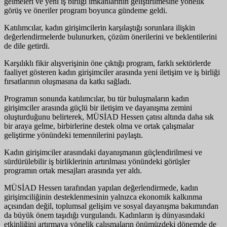
gelmeleri ve yeni iş birliği imkânlarının geliştirilmesine yönelik
görüş ve öneriler program boyunca gündeme geldi.
Katılımcılar, kadın girişimcilerin karşılaştığı sorunlara ilişkin
değerlendirmelerde bulunurken, çözüm önerilerini ve beklentilerini
de dile getirdi.
Karşılıklı fikir alışverişinin öne çıktığı program, farklı sektörlerde
faaliyet gösteren kadın girişimciler arasında yeni iletişim ve iş birliği
fırsatlarının oluşmasına da katkı sağladı.
Programın sonunda katılımcılar, bu tür buluşmaların kadın
girişimciler arasında güçlü bir iletişim ve dayanışma zemini
oluşturduğunu belirterek, MÜSİAD Hessen çatısı altında daha sık
bir araya gelme, birbirlerine destek olma ve ortak çalışmalar
geliştirme yönündeki temennilerini paylaştı.
Kadın girişimciler arasındaki dayanışmanın güçlendirilmesi ve
sürdürülebilir iş birliklerinin artırılması yönündeki görüşler
programın ortak mesajları arasında yer aldı.
MÜSİAD Hessen tarafından yapılan değerlendirmede, kadın
girişimciliğinin desteklenmesinin yalnızca ekonomik kalkınma
açısından değil, toplumsal gelişim ve sosyal dayanışma bakımından
da büyük önem taşıdığı vurgulandı. Kadınların iş dünyasındaki
etkinliğini artırmaya yönelik çalışmaların önümüzdeki dönemde de