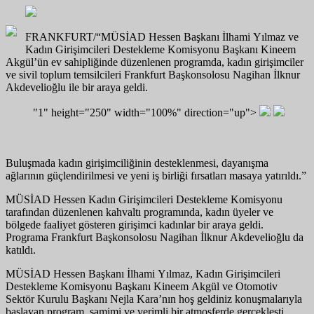
FRANKFURT/
“
MÜSİAD Hessen Başkanı İlhami Yılmaz ve
Kadın Girişimcileri Destekleme Komisyonu Başkanı
Kineem
Akgül’ün ev sahipliğinde düzenlenen programda, kadın girişimciler
ve sivil toplum temsilcileri Frankfurt Başkonsolosu Nagihan İlknur
Akdevelioğlu ile bir araya geldi.
"1" height="250" width="100%" direction="up">
Buluşmada kadın girişimciliğinin desteklenmesi, dayanışma
ağlarının güçlendirilmesi ve yeni iş birliği fırsatları masaya yatırıldı.
”
MÜSİAD Hessen Kadın Girişimcileri Destekleme Komisyonu
tarafından düzenlenen kahvaltı programında, kadın üyeler ve
bölgede faaliyet gösteren girişimci kadınlar bir araya geldi.
Programa Frankfurt Başkonsolosu Nagihan İlknur Akdevelioğlu da
katıldı.
MÜSİAD Hessen Başkanı İlhami Yılmaz, Kadın Girişimcileri
Destekleme Komisyonu Başkanı Kineem Akgül ve Otomotiv
Sektör Kurulu Başkanı Nejla Kara’nın hoş geldiniz konuşmalarıyla
başlayan program, samimi ve verimli bir atmosferde gerçekleşti.