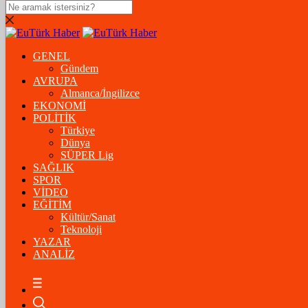
DOLAR
47,5574
$
% 0.18
GENEL
EURO
Gündem
AVRUPA
54,8602
€
% 0.06
Almanca/İngilizce
STERLİN
EKONOMİ
POLİTİK
64,2310
£
% 0.41
Türkiye
Dünya
GRAM ALTIN
SÜPER Lig
SAĞLIK
6.175,37
%-1,31
SPOR
VİDEO
ÇEYREK ALTIN
EĞİTİM
Kültür/Sanat
10.093,00
%-1,09
Teknoloji
YAZAR
BİTCOİN
ANALİZ
฿
%