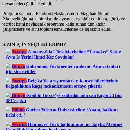
devam edeceği ifade edildi.
Program sonunda Frankfurt Başkonsolosu Nagihan İlknur
Akdevelioğlu’na katılımları dolayısıyla teşekkür edilirken, görüş ve
tecrübelerini paylaşarak programa katkı sunan tüm kadın
girişimcilere ve sivil toplum temsilcilerine de teşekkür edildi.
SİZİN İÇİN SEÇTİKLERİMİZ
Avrupa
Almanya’da Türk Marketine “Tırnakçı” Şoku:
Aynı İş Yerini İkinci Kez Soydular!
Dünya
Kahraman Türkmenler canlarını Ana vatanları
için siper ettiler
Avrupa
Belçika’da araştırmacılar, kanser hücrelerinin
bağışıklıktan kaçış mekanizmasını ortaya çıkardı
Dünya
İsrail’in Gazze’ye saldırılarında can kaybı 73 bin
381’e çıktı
Eğitim
Gurbet Yolcusu Üniversitelim: ‘Anam, hakkını
helal et!..’
Avrupa
Hannover Türk toplumunun acı kaybı: Mehmet
Genç Hakk’ın rahmetine kavuştu