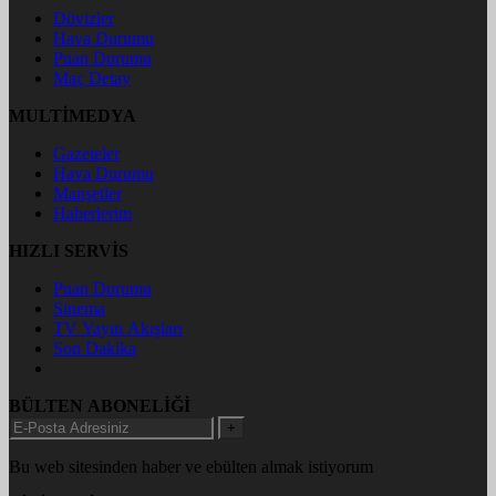
Dövizler
Hava Durumu
Puan Durumu
Maç Detay
MULTİMEDYA
Gazeteler
Hava Durumu
Manşetler
Haberlerim
HIZLI SERVİS
Puan Durumu
Sinema
TV Yayın Akışları
Son Dakika
BÜLTEN ABONELİĞİ
+
Bu web sitesinden haber ve ebülten almak istiyorum