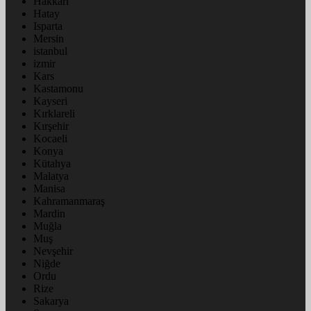
Hakkâri
Hatay
Isparta
Mersin
istanbul
izmir
Kars
Kastamonu
Kayseri
Kırklareli
Kırşehir
Kocaeli
Konya
Kütahya
Malatya
Manisa
Kahramanmaraş
Mardin
Muğla
Muş
Nevşehir
Niğde
Ordu
Rize
Sakarya