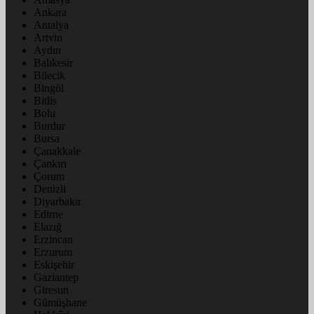
Ankara
Antalya
Artvin
Aydın
Balıkesir
Bilecik
Bingöl
Bitlis
Bolu
Burdur
Bursa
Çanakkale
Çankırı
Çorum
Denizli
Diyarbakır
Edirne
Elazığ
Erzincan
Erzurum
Eskişehir
Gaziantep
Giresun
Gümüşhane