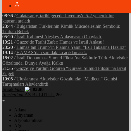
05:34
/
Ramazan’ın Bereketi Yarenler İftarıyla Taçlandı: ‘Birlikte
Olmanın Gücü!’
08:36
/
Galatasaray, tarihi gecede Juventus’u 5-2 yenerek tur
kapısını araladı
23:44
/
Bulgaristan Türklerinin Kimlik Mücadelesinin Sembolü:
Türkan Bebek
05:20
/
İsrail Kabinesi Ateşkes Anlaşmasını Onayladı.
10:21
/
Gazze’de Tarihi Zafer: Hamas ve İsrail Anlaştı!
23:20
/
Hamas’tan Trump’ın Planına Yanıt: “Esir Takasına Hazırız”
19:14
/
HAMAS’dan son dakika açıklaması!..
18:02
/
İsrail Donanması Sumud Filosu’na Saldırdı: Türk Aktivistler
Gözaltında, Dünya Ayağa Kalktı
21:35
/
Gazze’ye Yardım Götüren “Küresel Sumud Filosu”na İsrail
Engeli
10:05
/
Uluslararası Aktivistler Gözaltında: “Madleen” Gemisi
Tartışmaları Alevlendirdi
İmsak
Vakti
02:00
Amsterdam
AZ BULUTLU
26°
Adana
Adıyaman
Afyonkarahisar
Ağrı
Amasya