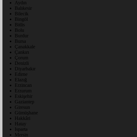
Aydın
Balıkesir
Bilecik
Bingöl
Bitlis
Bolu
Burdur
Bursa
Çanakkale
Çankırı
Çorum
Denizli
Diyarbakır
Edirne
Elazığ
Erzincan
Erzurum
Eskişehir
Gaziantep
Giresun
Gümüşhane
Hakkâri
Hatay
Isparta
Mersin