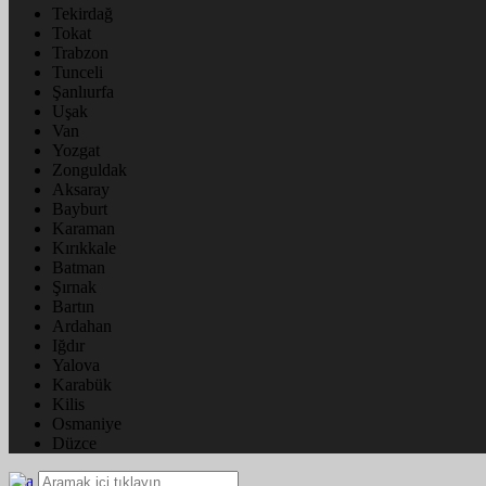
Tekirdağ
Tokat
Trabzon
Tunceli
Şanlıurfa
Uşak
Van
Yozgat
Zonguldak
Aksaray
Bayburt
Karaman
Kırıkkale
Batman
Şırnak
Bartın
Ardahan
Iğdır
Yalova
Karabük
Kilis
Osmaniye
Düzce