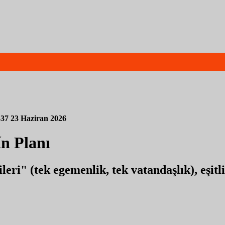
337
23 Haziran 2026
ín Planı
leri" (tek egemenlik, tek vatandaşlık), eşit