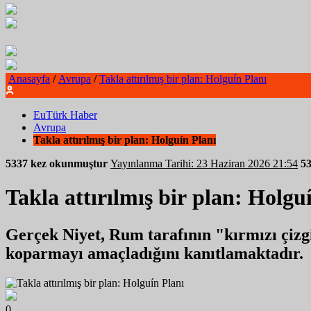
Anasayfa
/
Avrupa
/
Takla attırılmış bir plan: Holguín Planı
EuTürk Haber
Avrupa
Takla attırılmış bir plan: Holguín Planı
5337 kez okunmuştur
Yayınlanma Tarihi: 23 Haziran 2026 21:54
5
Takla attırılmış bir plan: Holgu
Gerçek Niyet, Rum tarafının "kırmızı çizgi
koparmayı amaçladığını kanıtlamaktadır.
0