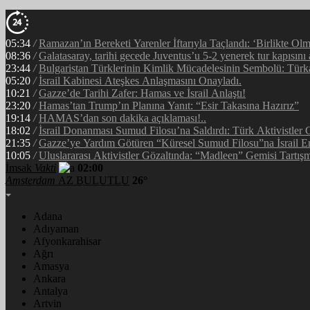
05:34
/
Ramazan’ın Bereketi Yarenler İftarıyla Taçlandı: ‘Birlikte Ol
08:36
/
Galatasaray, tarihi gecede Juventus’u 5-2 yenerek tur kapısını 
23:44
/
Bulgaristan Türklerinin Kimlik Mücadelesinin Sembolü: Tür
05:20
/
İsrail Kabinesi Ateşkes Anlaşmasını Onayladı.
10:21
/
Gazze’de Tarihi Zafer: Hamas ve İsrail Anlaştı!
23:20
/
Hamas’tan Trump’ın Planına Yanıt: “Esir Takasına Hazırız”
19:14
/
HAMAS’dan son dakika açıklaması!..
18:02
/
İsrail Donanması Sumud Filosu’na Saldırdı: Türk Aktivistler
21:35
/
Gazze’ye Yardım Götüren “Küresel Sumud Filosu”na İsrail E
10:05
/
Uluslararası Aktivistler Gözaltında: “Madleen” Gemisi Tartışm
İmsak
Vakti
02:00
Amsterdam
AZ BULUTLU
26°
Adana
Adıyaman
Afyonkarahisar
Ağrı
Amasya
Ankara
Antalya
Artvin