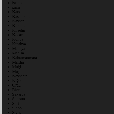
istanbul
izmir
Kars
Kastamonu
Kayseri
Kırklareli
Kırşehir
Kocaeli
Konya
Kütahya
Malatya
Manisa
Kahramanmaraş
Mardin
Muğla
Muş
Nevşehir
Niğde
Ordu
Rize
Sakarya
Samsun
Siirt
Sinop
Sivas