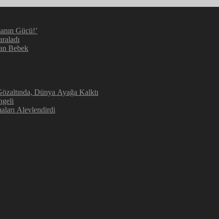
manın Gücü!’
araladı
kan Bebek
 Gözaltında, Dünya Ayağa Kalktı
ngeli
aları Alevlendirdi