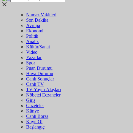
Namaz Vakitleri
Son Dakika
Avrupa
Ekonomi
Politik
Analiz
Kültür/Sanat
Video
Yazarlar
Spor
Puan Durumu
Hava Durumu
Canlı Sonuçlar
Canlı TV
TV Yayın Akışları
Nöbetçi Eczaneler
Giriş
Gazeteler
Künye
Canlı Borsa
Kayıt Ol
Başlangıç