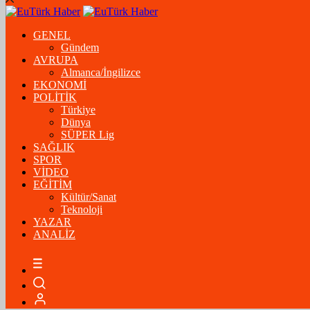
GENEL
Gündem
AVRUPA
Almanca/İngilizce
EKONOMİ
POLİTİK
Türkiye
Dünya
SÜPER Lig
SAĞLIK
SPOR
VİDEO
EĞİTİM
Kültür/Sanat
Teknoloji
YAZAR
ANALİZ