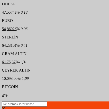
DOLAR
47,5574
$
% 0.18
EURO
54,8602
€
% 0.06
STERLİN
64,2310
£
% 0.41
GRAM ALTIN
6.175,37
%-1,31
ÇEYREK ALTIN
10.093,00
%-1,09
BİTCOİN
฿
%