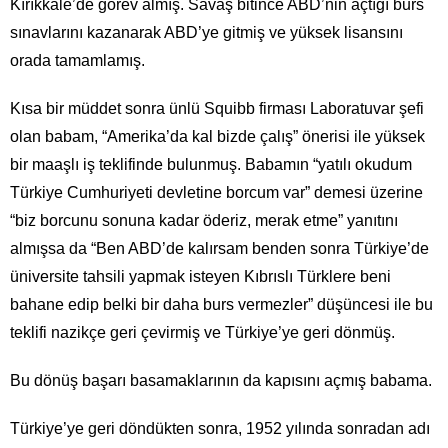
Kırıkkale’de görev almış. Savaş bitince ABD’nin açtığı burs
sınavlarını kazanarak ABD’ye gitmiş ve yüksek lisansını
orada tamamlamış.
Kısa bir müddet sonra ünlü Squibb firması Laboratuvar şefi
olan babam, “Amerika’da kal bizde çalış” önerisi ile yüksek
bir maaşlı iş teklifinde bulunmuş. Babamın “yatılı okudum
Türkiye Cumhuriyeti devletine borcum var” demesi üzerine
“biz borcunu sonuna kadar öderiz, merak etme” yanıtını
almışsa da “Ben ABD’de kalırsam benden sonra Türkiye’de
üniversite tahsili yapmak isteyen Kıbrıslı Türklere beni
bahane edip belki bir daha burs vermezler” düşüncesi ile bu
teklifi nazikçe geri çevirmiş ve Türkiye’ye geri dönmüş.
Bu dönüş başarı basamaklarının da kapısını açmış babama.
Türkiye’ye geri döndükten sonra, 1952 yılında sonradan adı