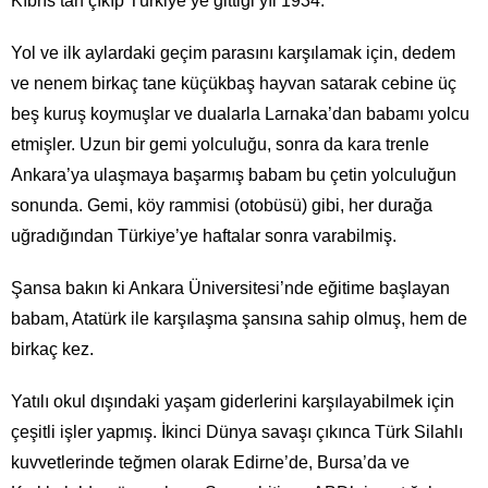
Kıbrıs’tan çıkıp Türkiye’ye gittiği yıl 1934.
Yol ve ilk aylardaki geçim parasını karşılamak için, dedem
ve nenem birkaç tane küçükbaş hayvan satarak cebine üç
beş kuruş koymuşlar ve dualarla Larnaka’dan babamı yolcu
etmişler. Uzun bir gemi yolculuğu, sonra da kara trenle
Ankara’ya ulaşmaya başarmış babam bu çetin yolculuğun
sonunda. Gemi, köy rammisi (otobüsü) gibi, her durağa
uğradığından Türkiye’ye haftalar sonra varabilmiş.
Şansa bakın ki Ankara Üniversitesi’nde eğitime başlayan
babam, Atatürk ile karşılaşma şansına sahip olmuş, hem de
birkaç kez.
Yatılı okul dışındaki yaşam giderlerini karşılayabilmek için
çeşitli işler yapmış. İkinci Dünya savaşı çıkınca Türk Silahlı
kuvvetlerinde teğmen olarak Edirne’de, Bursa’da ve