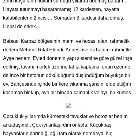
zorlu koşulların hüküm sürdüğü yıllarda doğmuş babam…
Hayata tutunmayı başaramamış 12 kardeşten, hayatta
kalabilenlerin 2’ncisi… Sonradan 3 kardeşi daha olmuş.
Hepsi de erkek…
Babası, Karpaz bölgesinin imamı ve hocası olan, rahmetlik
dedem Mehmet Rifat Efendi. Annesi ise ev hanımı rahmetlik
Ayşe nenem. Evleri dönemin yapı sistemine göre güzel inşa
edilmiş, tavanı mertek üzerine tahta kaplama, onun üzerine
de ince bir betonun döküldüğünü düşündüğüm büyükçe bir
ev. Bahçesinde içinde bir kere yıkanma şansını elde ettiğim
kocaman bir küp, ayrı bir binada samanlık ve ayrı bir kümes.
Çocukluk yıllarımda kümesteki tavuklar ve horozlar benim
arkadaşımdı. Çok iyi anlaşırdım onlarla. Küçükbaş
hayvanların barındığı ağıl tam olarak neredeydi hiç