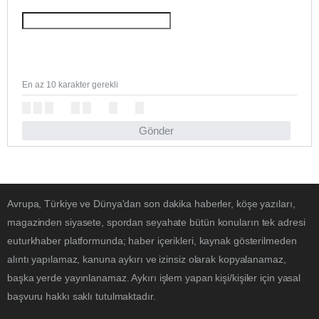
En az 10 karakter gerekli
Gönder
Avrupa, Türkiye ve Dünya'dan son dakika haberler, köşe yazıları,
magazinden siyasete, spordan seyahate bütün konuların tek adresi
euturkhaber platformunda; haber içerikleri, kaynak gösterilmeden
alıntı yapılamaz, kanuna aykırı ve izinsiz olarak kopyalanamaz,
başka yerde yayınlanamaz. Aykırı işlem yapan kişi/kişiler için yasal
başvuru hakkı saklı tutulmaktadır.