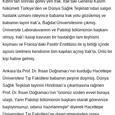
Kıbrıs’tan sonraki görev yeri Irak. Irak’taki General Kasım
hükümeti Türkiye’den ve Dünya Sağlık Teşkilatı’ndan salgın
hastalık uzmanı isteyince babama Irak yolu gözükmüş ve
babamın tayini Irak’a, Bağdat Üniversitesine çıkmış.
Üniversite Laboratuvarının ve Patoloji bölümünün başkanı
olmuş. Irak’ı kasıp kavuran bir hastalığın tam teşhisini
koyması ve Fransa’daki Pastör Enstitüsü ile iş birliği içinde
aşısını üretmesi kendisine tüm kapıları açmış Irak’ta. Ünlü bir
kişi haline gelmiş.
Ankara’da Prof. Dr. İhsan Doğramacı’nın kurduğu Hacettepe
Üniversitesi Tıp Fakültesi babamın peşine düşmüş. Dünya
Sağlık Teşkilatı tayinini Hindistan’a çıkarmasına rağmen
Prof. Dr. İhsan Doğramacı’nın “ününüz sizden evvel buraya
ulaştı. Yarın Patoloji bölümünün başkanı olarak görevinize
başlıyorsunuz, odanız hazırlanmıştır” diyerek Hacettepe
Üniversitesi Tıp Fakültesi’ne davet etmesinden sonra