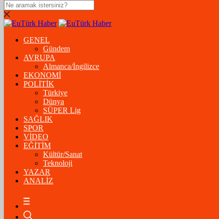
DOLAR
47,5574
$
% 0.18
GENEL
EURO
Gündem
AVRUPA
54,8602
€
% 0.06
Almanca/İngilizce
STERLİN
EKONOMİ
POLİTİK
64,2310
£
% 0.41
Türkiye
Dünya
GRAM ALTIN
SÜPER Lig
SAĞLIK
6.175,37
%-1,31
SPOR
VİDEO
ÇEYREK ALTIN
EĞİTİM
Kültür/Sanat
10.093,00
%-1,09
Teknoloji
YAZAR
BİTCOİN
ANALİZ
฿
%