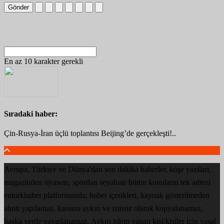
Gönder
En az 10 karakter gerekli
Sıradaki haber:
Çin-Rusya-İran üçlü toplantısı Beijing’de gerçekleşti!..
Avrupa, Türkiye ve Dünya'dan son dakika haberler, köşe yazıları,
magazinden siyasete, spordan seyahate bütün konuların tek adresi
euturkhaber platformunda; haber içerikleri, kaynak gösterilmeden
alıntı yapılamaz, kanuna aykırı ve izinsiz olarak kopyalanamaz,
başka yerde yayınlanamaz. Aykırı işlem yapan kişi/kişiler için yasal