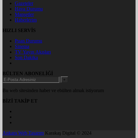
Gazeteler
Hava Durumu
Manşetler
Haberlerim
HIZLI SERVİS
Puan Durumu
Sinema
TV Yayın Akışları
Son Dakika
BÜLTEN ABONELİĞİ
+
Bu web sitesinden haber ve ebülten almak istiyorum
BİZİ TAKİP ET
Ankara Web Tasarım
Karakaş Digital © 2024