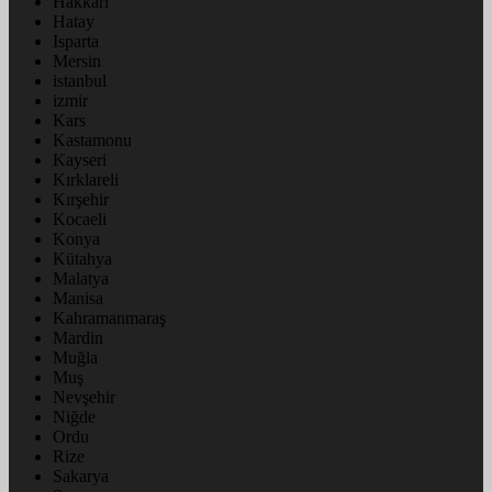
Hakkâri
Hatay
Isparta
Mersin
istanbul
izmir
Kars
Kastamonu
Kayseri
Kırklareli
Kırşehir
Kocaeli
Konya
Kütahya
Malatya
Manisa
Kahramanmaraş
Mardin
Muğla
Muş
Nevşehir
Niğde
Ordu
Rize
Sakarya