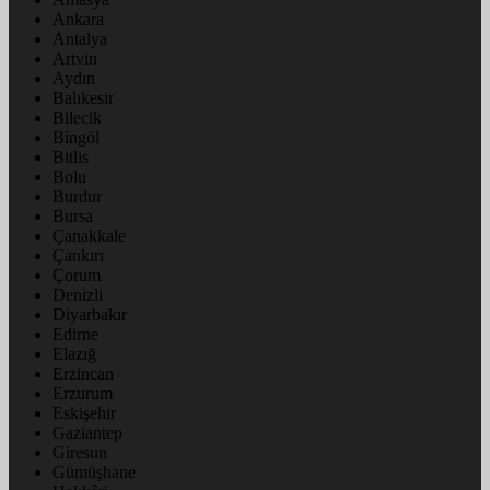
Ankara
Antalya
Artvin
Aydın
Balıkesir
Bilecik
Bingöl
Bitlis
Bolu
Burdur
Bursa
Çanakkale
Çankırı
Çorum
Denizli
Diyarbakır
Edirne
Elazığ
Erzincan
Erzurum
Eskişehir
Gaziantep
Giresun
Gümüşhane