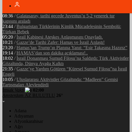
05:34
/
Ramazan’ın Bereketi Yarenler İftarıyla Taçlandı: ‘Birlikte
Olmanın Gücü!’
08:36
/
Galatasaray, tarihi gecede Juventus’u 5-2 yenerek tur
kapısını araladı
23:44
/
Bulgaristan Türklerinin Kimlik Mücadelesinin Sembolü:
Türkan Bebek
05:20
/
İsrail Kabinesi Ateşkes Anlaşmasını Onayladı.
10:21
/
Gazze’de Tarihi Zafer: Hamas ve İsrail Anlaştı!
23:20
/
Hamas’tan Trump’ın Planına Yanıt: “Esir Takasına Hazırız”
19:14
/
HAMAS’dan son dakika açıklaması!..
18:02
/
İsrail Donanması Sumud Filosu’na Saldırdı: Türk Aktivistler
Gözaltında, Dünya Ayağa Kalktı
21:35
/
Gazze’ye Yardım Götüren “Küresel Sumud Filosu”na İsrail
Engeli
10:05
/
Uluslararası Aktivistler Gözaltında: “Madleen” Gemisi
Tartışmaları Alevlendirdi
İmsak
Vakti
02:00
Amsterdam
AZ BULUTLU
26°
Adana
Adıyaman
Afyonkarahisar
Ağrı
Amasya