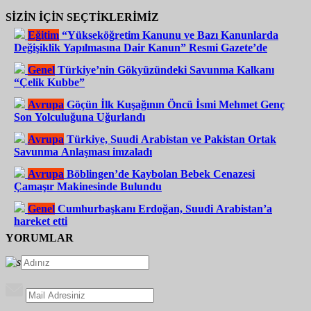
SİZİN İÇİN SEÇTİKLERİMİZ
Eğitim
“Yükseköğretim Kanunu ve Bazı Kanunlarda
Değişiklik Yapılmasına Dair Kanun” Resmi Gazete’de
Genel
Türkiye’nin Gökyüzündeki Savunma Kalkanı
“Çelik Kubbe”
Avrupa
Göçün İlk Kuşağının Öncü İsmi Mehmet Genç
Son Yolculuğuna Uğurlandı
Avrupa
Türkiye, Suudi Arabistan ve Pakistan Ortak
Savunma Anlaşması imzaladı
Avrupa
Böblingen’de Kaybolan Bebek Cenazesi
Çamaşır Makinesinde Bulundu
Genel
Cumhurbaşkanı Erdoğan, Suudi Arabistan’a
hareket etti
YORUMLAR