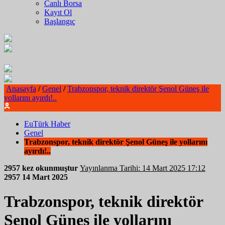
Canlı Borsa
Kayıt Ol
Başlangıç
Anasayfa
/
Genel
/
Trabzonspor, teknik direktör Şenol Güneş ile
yollarını ayırdı!..
EuTürk Haber
Genel
Trabzonspor, teknik direktör Şenol Güneş ile yollarını
ayırdı!..
2957 kez okunmuştur
Yayınlanma Tarihi: 14 Mart 2025 17:12
2957
14 Mart 2025
Trabzonspor, teknik direktör
Şenol Güneş ile yollarını