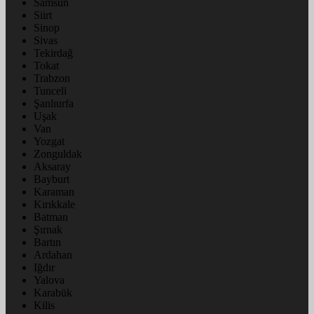
Samsun
Siirt
Sinop
Sivas
Tekirdağ
Tokat
Trabzon
Tunceli
Şanlıurfa
Uşak
Van
Yozgat
Zonguldak
Aksaray
Bayburt
Karaman
Kırıkkale
Batman
Şırnak
Bartın
Ardahan
Iğdır
Yalova
Karabük
Kilis