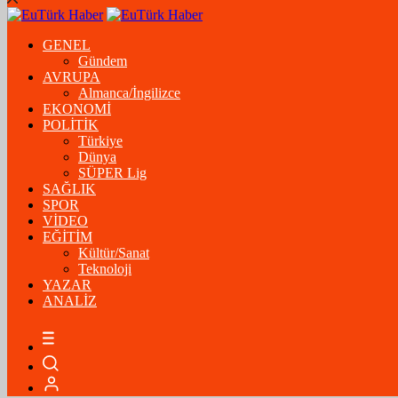
GENEL
Gündem
AVRUPA
Almanca/İngilizce
EKONOMİ
POLİTİK
Türkiye
Dünya
SÜPER Lig
SAĞLIK
SPOR
VİDEO
EĞİTİM
Kültür/Sanat
Teknoloji
YAZAR
ANALİZ