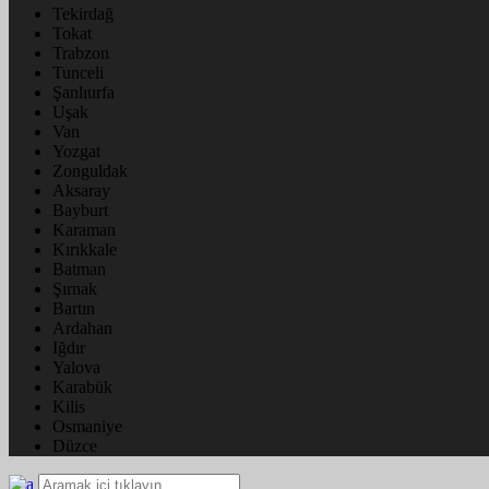
Tekirdağ
Tokat
Trabzon
Tunceli
Şanlıurfa
Uşak
Van
Yozgat
Zonguldak
Aksaray
Bayburt
Karaman
Kırıkkale
Batman
Şırnak
Bartın
Ardahan
Iğdır
Yalova
Karabük
Kilis
Osmaniye
Düzce