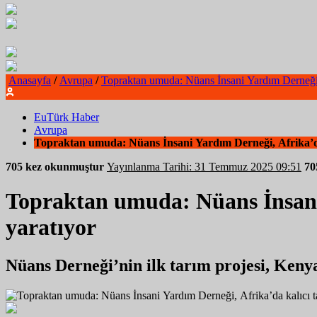
Anasayfa
/
Avrupa
/
Topraktan umuda: Nüans İnsani Yardım Derneği, A
EuTürk Haber
Avrupa
Topraktan umuda: Nüans İnsani Yardım Derneği, Afrika’da 
705 kez okunmuştur
Yayınlanma Tarihi: 31 Temmuz 2025 09:51
7
Topraktan umuda: Nüans İnsani 
yaratıyor
Nüans Derneği’nin ilk tarım projesi, Keny