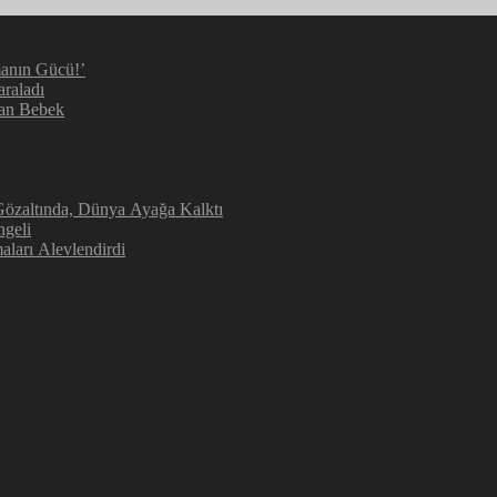
manın Gücü!’
araladı
kan Bebek
 Gözaltında, Dünya Ayağa Kalktı
ngeli
aları Alevlendirdi