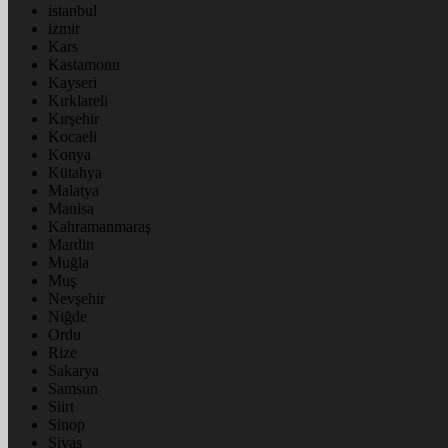
istanbul
izmir
Kars
Kastamonu
Kayseri
Kırklareli
Kırşehir
Kocaeli
Konya
Kütahya
Malatya
Manisa
Kahramanmaraş
Mardin
Muğla
Muş
Nevşehir
Niğde
Ordu
Rize
Sakarya
Samsun
Siirt
Sinop
Sivas