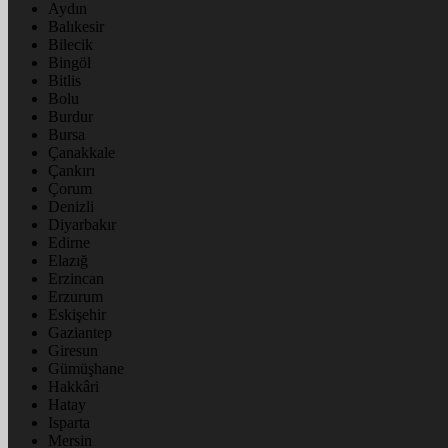
Aydın
Balıkesir
Bilecik
Bingöl
Bitlis
Bolu
Burdur
Bursa
Çanakkale
Çankırı
Çorum
Denizli
Diyarbakır
Edirne
Elazığ
Erzincan
Erzurum
Eskişehir
Gaziantep
Giresun
Gümüşhane
Hakkâri
Hatay
Isparta
Mersin