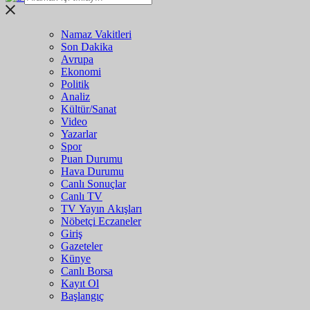
Namaz Vakitleri
Son Dakika
Avrupa
Ekonomi
Politik
Analiz
Kültür/Sanat
Video
Yazarlar
Spor
Puan Durumu
Hava Durumu
Canlı Sonuçlar
Canlı TV
TV Yayın Akışları
Nöbetçi Eczaneler
Giriş
Gazeteler
Künye
Canlı Borsa
Kayıt Ol
Başlangıç