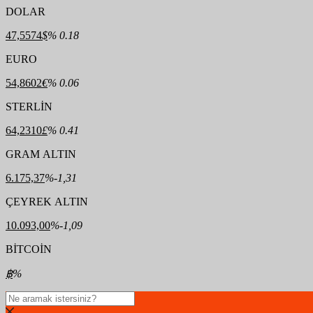
DOLAR
47,5574
$
% 0.18
EURO
54,8602
€
% 0.06
STERLİN
64,2310
£
% 0.41
GRAM ALTIN
6.175,37
%-1,31
ÇEYREK ALTIN
10.093,00
%-1,09
BİTCOİN
฿
%