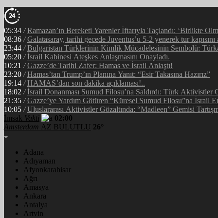
05:34
/
Ramazan’ın Bereketi Yarenler İftarıyla Taçlandı: ‘Birlikte Ol
08:36
/
Galatasaray, tarihi gecede Juventus’u 5-2 yenerek tur kapısını 
23:44
/
Bulgaristan Türklerinin Kimlik Mücadelesinin Sembolü: Tür
05:20
/
İsrail Kabinesi Ateşkes Anlaşmasını Onayladı.
10:21
/
Gazze’de Tarihi Zafer: Hamas ve İsrail Anlaştı!
23:20
/
Hamas’tan Trump’ın Planına Yanıt: “Esir Takasına Hazırız”
19:14
/
HAMAS’dan son dakika açıklaması!..
18:02
/
İsrail Donanması Sumud Filosu’na Saldırdı: Türk Aktivistler
21:35
/
Gazze’ye Yardım Götüren “Küresel Sumud Filosu”na İsrail E
10:05
/
Uluslararası Aktivistler Gözaltında: “Madleen” Gemisi Tartışm
İmsak
Vakti
02:00
Amsterdam
AZ BULUTLU
26°
Adana
Adıyaman
Afyonkarahisar
Ağrı
Amasya
Ankara
Antalya
Artvin