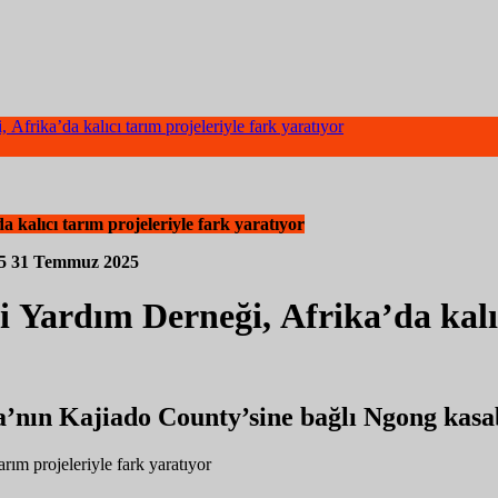
frika’da kalıcı tarım projeleriyle fark yaratıyor
kalıcı tarım projeleriyle fark yaratıyor
05
31 Temmuz 2025
Yardım Derneği, Afrika’da kalıcı
a’nın Kajiado County’sine bağlı Ngong kasab