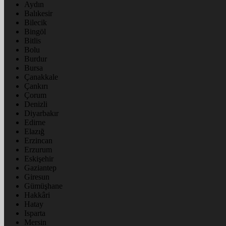
Aydın
Balıkesir
Bilecik
Bingöl
Bitlis
Bolu
Burdur
Bursa
Çanakkale
Çankırı
Çorum
Denizli
Diyarbakır
Edirne
Elazığ
Erzincan
Erzurum
Eskişehir
Gaziantep
Giresun
Gümüşhane
Hakkâri
Hatay
Isparta
Mersin