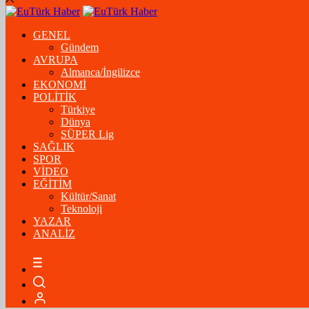
GENEL
Gündem
AVRUPA
Almanca/İngilizce
EKONOMİ
POLİTİK
Türkiye
Dünya
SÜPER Lig
SAĞLIK
SPOR
VİDEO
EĞİTİM
Kültür/Sanat
Teknoloji
YAZAR
ANALİZ