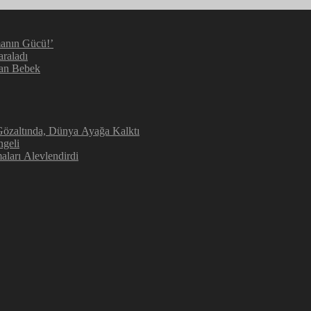
manın Gücü!’
araladı
kan Bebek
 Gözaltında, Dünya Ayağa Kalktı
ngeli
aları Alevlendirdi