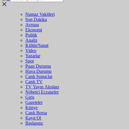
Namaz Vakitleri
Son Dakika
Avrupa
Ekonomi
Politik
Analiz
Kültür/Sanat
Video
Yazarlar
Spor
Puan Durumu
Hava Durumu
Canlı Sonuçlar
Canlı TV
TV Yayın Akışları
Nöbetçi Eczaneler
Giriş
Gazeteler
Künye
Canlı Borsa
Kayıt Ol
Başlangıç