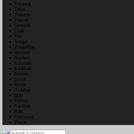
Tekirdağ
Tokat
Trabzon
Tunceli
Şanlıurfa
Uşak
Van
Yozgat
Zonguldak
Aksaray
Bayburt
Karaman
Kırıkkale
Batman
Şırnak
Bartın
Ardahan
Iğdır
Yalova
Karabük
Kilis
Osmaniye
Düzce