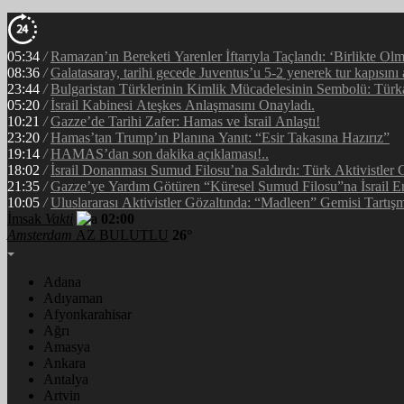
05:34
/
Ramazan’ın Bereketi Yarenler İftarıyla Taçlandı: ‘Birlikte Ol
08:36
/
Galatasaray, tarihi gecede Juventus’u 5-2 yenerek tur kapısını 
23:44
/
Bulgaristan Türklerinin Kimlik Mücadelesinin Sembolü: Tür
05:20
/
İsrail Kabinesi Ateşkes Anlaşmasını Onayladı.
10:21
/
Gazze’de Tarihi Zafer: Hamas ve İsrail Anlaştı!
23:20
/
Hamas’tan Trump’ın Planına Yanıt: “Esir Takasına Hazırız”
19:14
/
HAMAS’dan son dakika açıklaması!..
18:02
/
İsrail Donanması Sumud Filosu’na Saldırdı: Türk Aktivistler
21:35
/
Gazze’ye Yardım Götüren “Küresel Sumud Filosu”na İsrail E
10:05
/
Uluslararası Aktivistler Gözaltında: “Madleen” Gemisi Tartışm
İmsak
Vakti
02:00
Amsterdam
AZ BULUTLU
26°
Adana
Adıyaman
Afyonkarahisar
Ağrı
Amasya
Ankara
Antalya
Artvin