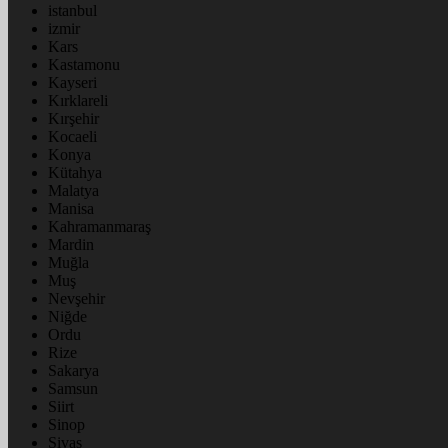
istanbul
izmir
Kars
Kastamonu
Kayseri
Kırklareli
Kırşehir
Kocaeli
Konya
Kütahya
Malatya
Manisa
Kahramanmaraş
Mardin
Muğla
Muş
Nevşehir
Niğde
Ordu
Rize
Sakarya
Samsun
Siirt
Sinop
Sivas