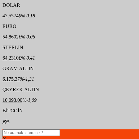
DOLAR
47,5574
$
% 0.18
EURO
54,8602
€
% 0.06
STERLİN
64,2310
£
% 0.41
GRAM ALTIN
6.175,37
%-1,31
ÇEYREK ALTIN
10.093,00
%-1,09
BİTCOİN
฿
%