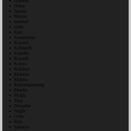
Hakkâri
Hatay
Isparta
Mersin
istanbul
izmir
Kars
Kastamonu
Kayseri
Kırklareli
Kırşehir
Kocaeli
Konya
Kütahya
Malatya
Manisa
Kahramanmaraş
Mardin
Muğla
Muş
Nevşehir
Niğde
Ordu
Rize
Sakarya