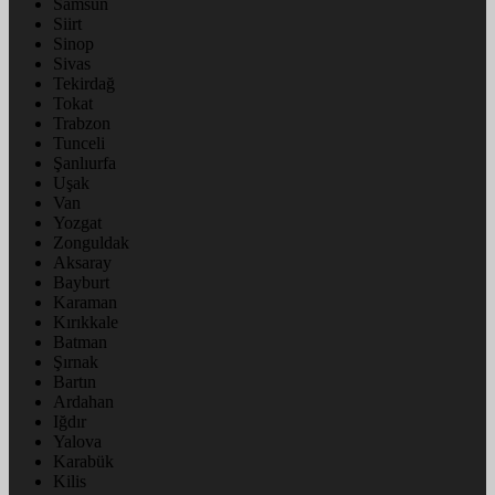
Samsun
Siirt
Sinop
Sivas
Tekirdağ
Tokat
Trabzon
Tunceli
Şanlıurfa
Uşak
Van
Yozgat
Zonguldak
Aksaray
Bayburt
Karaman
Kırıkkale
Batman
Şırnak
Bartın
Ardahan
Iğdır
Yalova
Karabük
Kilis