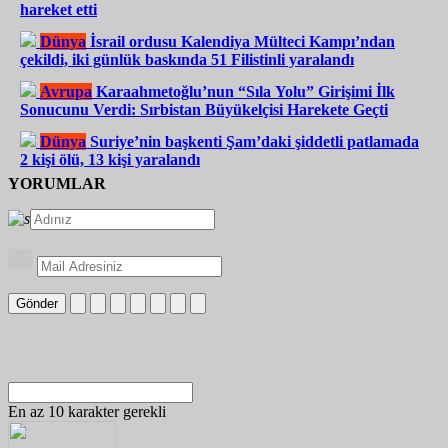
hareket etti
Dünya
İsrail ordusu Kalendiya Mülteci Kampı’ndan
çekildi, iki günlük baskında 51 Filistinli yaralandı
Avrupa
Karaahmetoğlu’nun “Sıla Yolu” Girişimi İlk
Sonucunu Verdi: Sırbistan Büyükelçisi Harekete Geçti
Dünya
Suriye’nin başkenti Şam’daki şiddetli patlamada
2 kişi ölü, 13 kişi yaralandı
YORUMLAR
Gönder
En az 10 karakter gerekli