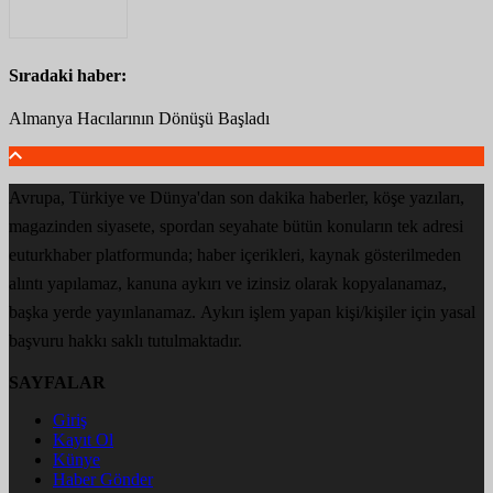
Sıradaki haber:
Almanya Hacılarının Dönüşü Başladı
Avrupa, Türkiye ve Dünya'dan son dakika haberler, köşe yazıları,
magazinden siyasete, spordan seyahate bütün konuların tek adresi
euturkhaber platformunda; haber içerikleri, kaynak gösterilmeden
alıntı yapılamaz, kanuna aykırı ve izinsiz olarak kopyalanamaz,
başka yerde yayınlanamaz. Aykırı işlem yapan kişi/kişiler için yasal
başvuru hakkı saklı tutulmaktadır.
SAYFALAR
Giriş
Kayıt Ol
Künye
Haber Gönder