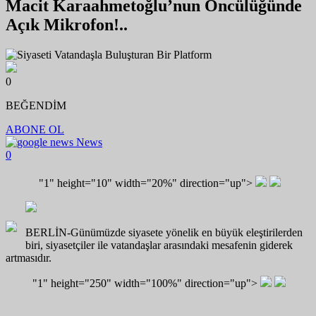
Macit Karaahmetoğlu’nun Öncülüğünde
Açık Mikrofon!..
0
BEĞENDİM
ABONE OL
News
0
"1" height="10" width="20%" direction="up">
BERLİN-Günümüzde siyasete yönelik en büyük eleştirilerden
biri, siyasetçiler ile vatandaşlar arasındaki mesafenin giderek
artmasıdır.
"1" height="250" width="100%" direction="up">