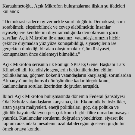
Karaahmetoğlu, Açık Mikrofon buluşmalarına ilişkin şu ifadeleri
kullandı:
“Demokrasi sadece oy vermekle sınırlı değildir. Demokrasi; soru
sorabilmek, eleştirebilmek ve cevap alabilmektir. İnsanlar
siyasetçilere kendilerini duyuramadığında demokrasinin gücü
zayıflar. Açık Mikrofon ile amacımız, vatandaşlarımızın hiçbir
çekince duymadan yüz yüze konuşabildiği, siyasetçilerin ise
gerçekten dinlediği bir alan oluşturmaktır. Çünkü siyaset,
konuşmaktan önce dinlemeyi bilmelidir.”
Açık Mikrofon serisinin ilk konuğu SPD Eş Genel Başkanı Lars
Klingbeil idi. Kendisiyle gençlerin beklentilerinden eğitim
politikalarına, göçmen kökenli vatandaşların karşılaştığı sorunlardan
Almanya’nın toplumsal dönüşümüne kadar birçok konu,
katılımcıların soruları üzerinden doğrudan tartışıldı.
İkinci Açık Mikrofon buluşmasında
dönemin
Federal Şansölye
si
Olaf Scholz vatandaşların karşısına çıktı. Ekonomik belirsizlikler,
artan yaşam maliyetleri, enerji politikaları, göç, dış politika ve
günlük hayatı etkileyen pek çok konu hiçbir filtre olmadan masaya
yatırıldı. Katılımcılar sorularını doğrudan yöneltirken, siyaset ile
toplum arasındaki mesafenin azaltılabileceğini gösteren güçlü bir
örnek ortaya kondu.