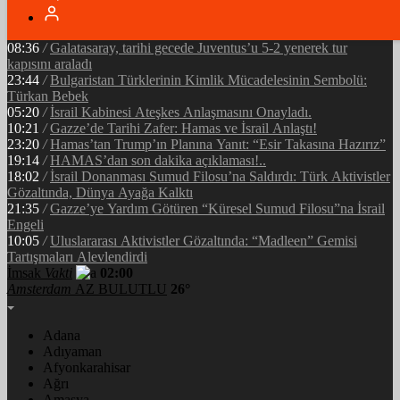
05:34
/
Ramazan’ın Bereketi Yarenler İftarıyla Taçlandı: ‘Birlikte
Olmanın Gücü!’
08:36
/
Galatasaray, tarihi gecede Juventus’u 5-2 yenerek tur
kapısını araladı
23:44
/
Bulgaristan Türklerinin Kimlik Mücadelesinin Sembolü:
Türkan Bebek
05:20
/
İsrail Kabinesi Ateşkes Anlaşmasını Onayladı.
10:21
/
Gazze’de Tarihi Zafer: Hamas ve İsrail Anlaştı!
23:20
/
Hamas’tan Trump’ın Planına Yanıt: “Esir Takasına Hazırız”
19:14
/
HAMAS’dan son dakika açıklaması!..
18:02
/
İsrail Donanması Sumud Filosu’na Saldırdı: Türk Aktivistler
Gözaltında, Dünya Ayağa Kalktı
21:35
/
Gazze’ye Yardım Götüren “Küresel Sumud Filosu”na İsrail
Engeli
10:05
/
Uluslararası Aktivistler Gözaltında: “Madleen” Gemisi
Tartışmaları Alevlendirdi
İmsak
Vakti
02:00
Amsterdam
AZ BULUTLU
26°
Adana
Adıyaman
Afyonkarahisar
Ağrı
Amasya