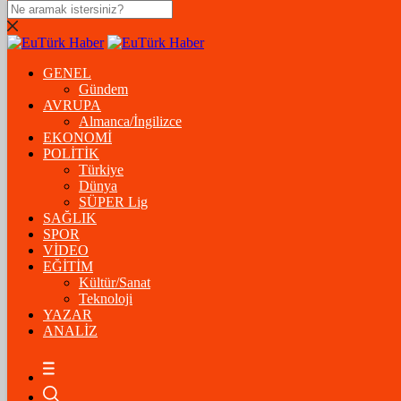
DOLAR
47,5574
$
% 0.18
GENEL
EURO
Gündem
AVRUPA
54,8602
€
% 0.06
Almanca/İngilizce
STERLİN
EKONOMİ
POLİTİK
64,2310
£
% 0.41
Türkiye
Dünya
GRAM ALTIN
SÜPER Lig
SAĞLIK
6.175,37
%-1,31
SPOR
VİDEO
ÇEYREK ALTIN
EĞİTİM
Kültür/Sanat
10.093,00
%-1,09
Teknoloji
YAZAR
BİTCOİN
ANALİZ
฿
%