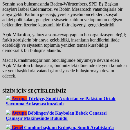
Serinin son buluşmasında Baden-Württemberg SPD Eş Başkan
adayları Isabel Cademartori ve Robin Mesarosch vatandaşlarla bir
araya geldi. Partinin geleceği, yerel siyasetin öncelikleri, sosyal
adalet politikaları, gençlerin siyasete katılımı ve toplumun değişen
beklentileri üzerine kapsamlı bir fikir alışverişi gerçekleştirildi.
Açık Mikrofon, yalnızca soru-cevap yapılan bir organizasyon değil;
farklı görüşlerin bir araya gelebildiği, insanların kendilerini ifade
edebildiği ve siyasetin toplumla yeniden temas kurabildiği
demokratik bir buluşma alanıdır.
Macit Karaahmetoğlu’nun öncülüğünde büyümeye devam eden
Açık Mikrofon buluşmaları, önümüzdeki dönemde de yeni konuklar
ve yeni başlıklarla vatandaşları siyasetle buluşturmaya devam
edecek.
SİZİN İÇİN SEÇTİKLERİMİZ
Avrupa
Türkiye, Suudi Arabistan ve Pakistan Ortak
Savunma Anlaşması imzaladı
Avrupa
Böblingen’de Kaybolan Bebek Cenazesi
Çamaşır Makinesinde Bulundu
Genel
Cumhurbaşkanı Erdoğan, Suudi Arabistan’a