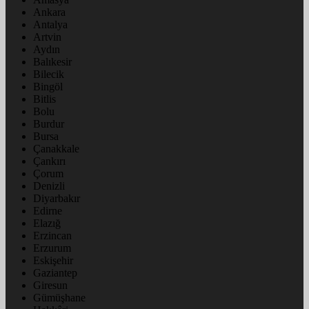
Ankara
Antalya
Artvin
Aydın
Balıkesir
Bilecik
Bingöl
Bitlis
Bolu
Burdur
Bursa
Çanakkale
Çankırı
Çorum
Denizli
Diyarbakır
Edirne
Elazığ
Erzincan
Erzurum
Eskişehir
Gaziantep
Giresun
Gümüşhane