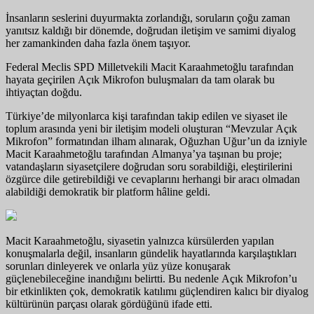
İnsanların seslerini duyurmakta zorlandığı, soruların çoğu zaman
yanıtsız kaldığı bir dönemde, doğrudan iletişim ve samimi diyalog
her zamankinden daha fazla önem taşıyor.
Federal Meclis SPD Milletvekili Macit Karaahmetoğlu tarafından
hayata geçirilen Açık Mikrofon buluşmaları da tam olarak bu
ihtiyaçtan doğdu.
Türkiye’de milyonlarca kişi tarafından takip edilen ve siyaset ile
toplum arasında yeni bir iletişim modeli oluşturan “Mevzular Açık
Mikrofon” formatından ilham alınarak, Oğuzhan Uğur’un da izniyle
Macit Karaahmetoğlu tarafından Almanya’ya taşınan bu proje;
vatandaşların siyasetçilere doğrudan soru sorabildiği, eleştirilerini
özgürce dile getirebildiği ve cevaplarını herhangi bir aracı olmadan
alabildiği demokratik bir platform hâline geldi.
Macit Karaahmetoğlu, siyasetin yalnızca kürsülerden yapılan
konuşmalarla değil, insanların gündelik hayatlarında karşılaştıkları
sorunları dinleyerek ve onlarla yüz yüze konuşarak
güçlenebileceğine inandığını belirtti. Bu nedenle Açık Mikrofon’u
bir etkinlikten çok, demokratik katılımı güçlendiren kalıcı bir diyalog
kültürünün parçası olarak gördüğünü ifade etti.