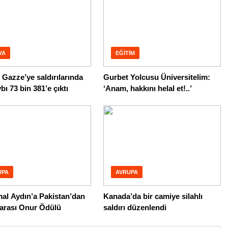
YA
EĞITIM
in Gazze’ye saldırılarında
Gurbet Yolcusu Üniversitelim:
bı 73 bin 381’e çıktı
‘Anam, hakkını helal et!..’
UPA
AVRUPA
al Aydın’a Pakistan’dan
Kanada’da bir camiye silahlı
rarası Onur Ödülü
saldırı düzenlendi