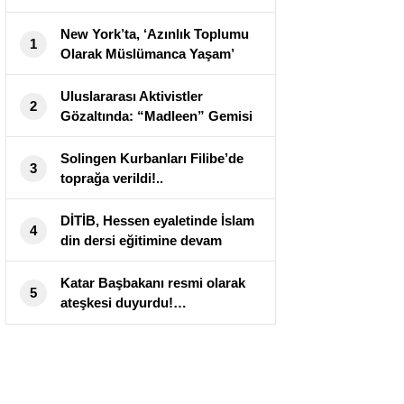
New York’ta, ‘Azınlık Toplumu
1
Olarak Müslümanca Yaşam’
konulu konferans!..
Uluslararası Aktivistler
2
Gözaltında: “Madleen” Gemisi
Tartışmaları Alevlendirdi
Solingen Kurbanları Filibe’de
3
toprağa verildi!..
DİTİB, Hessen eyaletinde İslam
4
din dersi eğitimine devam
edecek
Katar Başbakanı resmi olarak
5
ateşkesi duyurdu!…