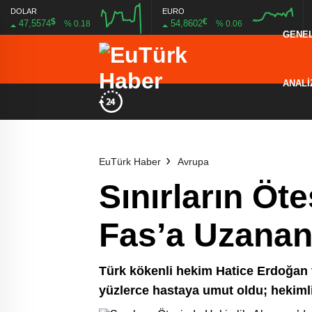
DOLAR
EURO
$
€
47,5574
54,8602
% 0.18
% 0.06
GENE
16:00
20:00
16:00
20:00
ANALİ
EuTürk Haber
Avrupa
Sınırların Öt
Fas’a Uzanan
Türk kökenli hekim Hatice Erdoğan 
yüzlerce hastaya umut oldu; hekimli