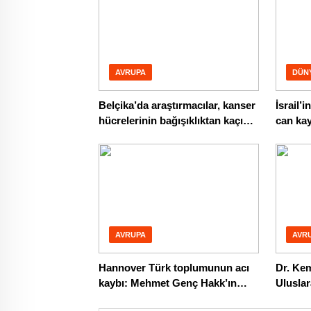
AVRUPA
DÜN
Belçika’da araştırmacılar, kanser
İsrail’
hücrelerinin bağışıklıktan kaçış
can kay
mekanizmasını ortaya çıkardı
AVRUPA
AVR
Hannover Türk toplumunun acı
Dr. Kem
kaybı: Mehmet Genç Hakk’ın
Ulusla
rahmetine kavuştu