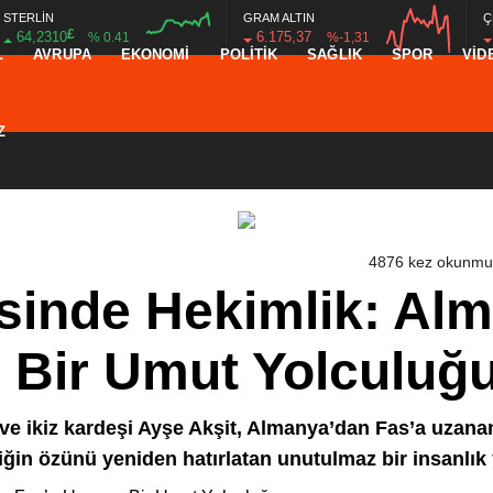
STERLİN
GRAM ALTIN
Ç
£
64,2310
6.175,37
% 0.41
%-1,31
L
AVRUPA
EKONOMİ
POLİTİK
SAĞLIK
SPOR
VİD
16:00
20:00
16:00
20:00
Z
4876 kez okunmu
esinde Hekimlik: Al
 Bir Umut Yolculuğ
ve ikiz kardeşi Ayşe Akşit, Almanya’dan Fas’a uzan
ğin özünü yeniden hatırlatan unutulmaz bir insanlık