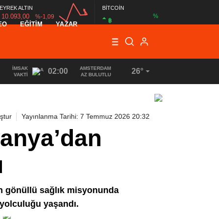
EYREK ALTIN
BİTCOİN
10.093,00
%
%-1,09
฿
EO
EĞİTİM
YAZAR
00:00
00:00
İMSAK
AMSTERDAM
02:00
26°
VAKTI
AZ BULUTLU
ştur
Yayınlanma Tarihi: 7 Temmuz 2026 20:32
manya’dan
u
an gönüllü sağlık misyonunda
 yolculuğu yaşandı.