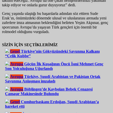
takdim
edeceğiz
.
Avrupa’da
öne
çıkan
hemşehrilerimizi
yakından
takip
ediyor
ve
onlarla
gurur
duyuyoruz
”
dedi
.
Genç
yaşında
ulaştığı
bu
başarılarla
adından
söz
ettiren
Sude
Erak’ın
,
önümüzdeki
dönemde
ulusal
ve
uluslararası
arenada
yeni
zaferlere
imza
atmasının
beklendiğini
belirten
Yeşim Akpınar,
genç
sporcunun
Avrupa’da
yaşayan
Türk
gençleri
için
önemli
bir
rol
model
olduğunu
vurguladı
.
SİZİN İÇİN SEÇTİKLERİMİZ
Genel
Türkiye’nin Gökyüzündeki Savunma Kalkanı
“Çelik Kubbe”
Avrupa
Göçün İlk Kuşağının Öncü İsmi Mehmet Genç
Son Yolculuğuna Uğurlandı
Avrupa
Türkiye, Suudi Arabistan ve Pakistan Ortak
Savunma Anlaşması imzaladı
Avrupa
Böblingen’de Kaybolan Bebek Cenazesi
Çamaşır Makinesinde Bulundu
Genel
Cumhurbaşkanı Erdoğan, Suudi Arabistan’a
hareket etti