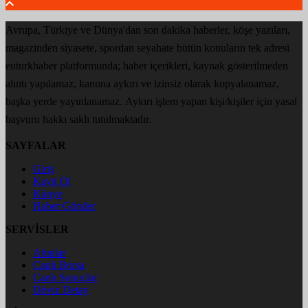
Avrupa, Türkiye ve Dünya'dan son dakika haberler, köşe yazıları,
magazinden siyasete, spordan seyahate bütün konuların tek adresi
euturkhaber platformunda; haber içerikleri, kaynak gösterilmeden
alıntı yapılamaz, kanuna aykırı ve izinsiz olarak kopyalanamaz,
başka yerde yayınlanamaz. Aykırı işlem yapan kişi/kişiler için yasal
başvuru hakkı saklı tutulmaktadır.
SAYFALAR
Giriş
Kayıt Ol
Künye
Haber Gönder
SERVİSLER
Altınlar
Canlı Borsa
Canlı Sonuçlar
Döviz Detay