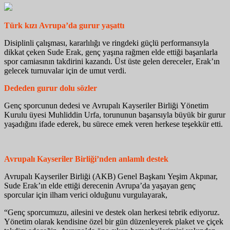
Türk
kızı
Avrupa’da
gurur
yaşattı
Disiplinli
çalışması
,
kararlılığı
ve
ringdeki
güçlü
performansıyla
dikkat
çeken
Sude
Erak
,
genç
yaşına
rağmen
elde
ettiği
başarılarla
spor
camiasının
takdirini
kazandı
.
Üst
üste
gelen
dereceler
,
Erak’ın
gelecek
turnuvalar
için
de
umut
verdi
.
Dededen
gurur
dolu
sözler
Genç
sporcunun
dedesi
ve
Avrupalı
Kayseriler
Birliği Yönetim
Kurulu
üyesi
Muhliddin Urfa,
torununun
başarısıyla
büyük
bir
gurur
yaşadığını
ifade
ederek
,
bu
sürece
emek
veren
herkese
teşekkür
etti
.
Avrupalı
Kayseriler
Birliği’nden
anlamlı
destek
Avrupalı
Kayseriler Birliği (AKB) Genel
Başkanı
Yeşim Akpınar,
Sude
Erak’ın
elde
ettiği
derecenin
Avrupa’da
yaşayan
genç
sporcular
için
ilham
verici
olduğunu
vurgulayarak
,
“Genç
sporcumuzu
,
ailesini
ve
destek
olan
herkesi
tebrik
ediyoruz
.
Yönetim
olarak
kendisine
özel
bir
gün
düzenleyerek
plaket
ve
çiçek