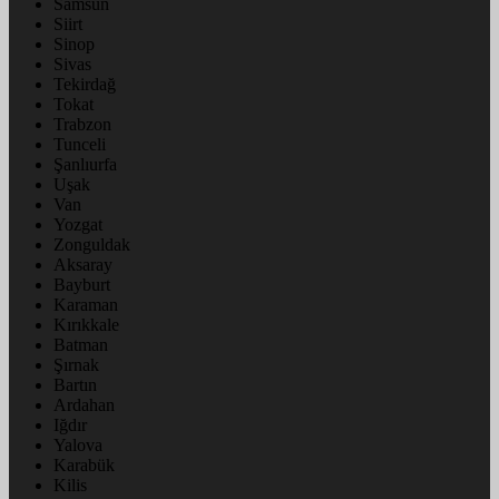
Samsun
Siirt
Sinop
Sivas
Tekirdağ
Tokat
Trabzon
Tunceli
Şanlıurfa
Uşak
Van
Yozgat
Zonguldak
Aksaray
Bayburt
Karaman
Kırıkkale
Batman
Şırnak
Bartın
Ardahan
Iğdır
Yalova
Karabük
Kilis