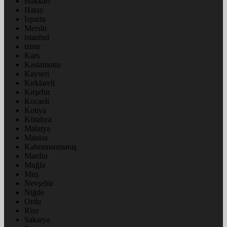
Hakkâri
Hatay
Isparta
Mersin
istanbul
izmir
Kars
Kastamonu
Kayseri
Kırklareli
Kırşehir
Kocaeli
Konya
Kütahya
Malatya
Manisa
Kahramanmaraş
Mardin
Muğla
Muş
Nevşehir
Niğde
Ordu
Rize
Sakarya