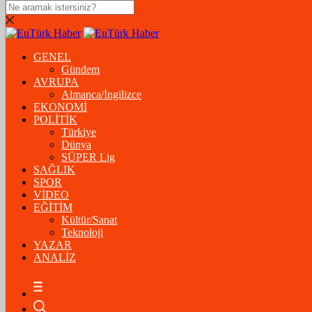
DOLAR
47,5574
$
% 0.18
GENEL
EURO
Gündem
AVRUPA
54,8602
€
% 0.06
Almanca/İngilizce
STERLİN
EKONOMİ
POLİTİK
64,2310
£
% 0.41
Türkiye
Dünya
GRAM ALTIN
SÜPER Lig
SAĞLIK
6.175,37
%-1,31
SPOR
VİDEO
ÇEYREK ALTIN
EĞİTİM
Kültür/Sanat
10.093,00
%-1,09
Teknoloji
YAZAR
BİTCOİN
ANALİZ
฿
%