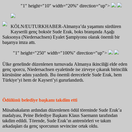
"1" height="10" width="20%" direction="up">
KÖLN/EUTURKHABER-Almanya’da
yaşamını
sürdüren
Kayserili
genç
boksör
Sude
Erak
,
boks
branşında
Aşağı
Saksonya (Niedersachsen)
Eyalet
Şampiyonu
olarak
önemli
bir
başarıya
imza
attı
.
"1" height="250" width="100%" direction="up">
Ülke genelinde
düzenlenen
turnuvada
Almanya
ikinciliği
elde
eden
genç
sporcu
, Niedersachsen
eyaletinde
ise
zirveye
çıkarak
birincilik
kürsüsüne
adını
yazdırdı
.
Bu
önemli
derecelerle
Sude
Erak
, hem
Türkiye’yi
hem de
Kayseri’yi
gururlandırdı
.
Ödülünü
belediye
başkanı
takdim
etti
Müsabakaların
ardından
düzenlenen
ödül
töreninde
Sude
Erak’a
madalyası
, Peine
Belediye
Başkanı Klaus
Saemann
tarafından
takdim
edildi
.
Törende
, Sude
Erak’ın
antrenörleri
ve
takım
arkadaşları
da
genç
sporcunun
sevincine
ortak
oldu
.