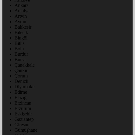
Ankara
Antalya
Artvin
Aydın
Balıkesir
Bilecik
Bingöl
Bitlis
Bolu
Burdur
Bursa
Çanakkale
Çankırı
Çorum
Denizli
Diyarbakır
Edirne
Elazığ
Erzincan
Erzurum
Eskişehir
Gaziantep
Giresun
Gümüşhane