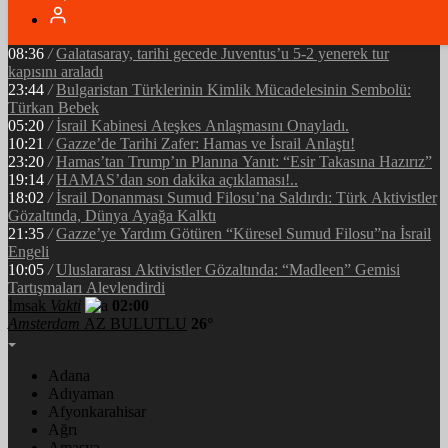
05:34
/
Ramazan’ın Bereketi Yarenler İftarıyla Taçlandı: ‘Birlikte
Olmanın Gücü!’
08:36
/
Galatasaray, tarihi gecede Juventus’u 5-2 yenerek tur
kapısını araladı
23:44
/
Bulgaristan Türklerinin Kimlik Mücadelesinin Sembolü:
Türkan Bebek
05:20
/
İsrail Kabinesi Ateşkes Anlaşmasını Onayladı.
10:21
/
Gazze’de Tarihi Zafer: Hamas ve İsrail Anlaştı!
23:20
/
Hamas’tan Trump’ın Planına Yanıt: “Esir Takasına Hazırız”
19:14
/
HAMAS’dan son dakika açıklaması!..
18:02
/
İsrail Donanması Sumud Filosu’na Saldırdı: Türk Aktivistler
Gözaltında, Dünya Ayağa Kalktı
21:35
/
Gazze’ye Yardım Götüren “Küresel Sumud Filosu”na İsrail
Engeli
10:05
/
Uluslararası Aktivistler Gözaltında: “Madleen” Gemisi
Tartışmaları Alevlendirdi
İmsak
Vakti
02:00
Amsterdam
AZ BULUTLU
26°
Adana
Adıyaman
Afyonkarahisar
Ağrı
Amasya