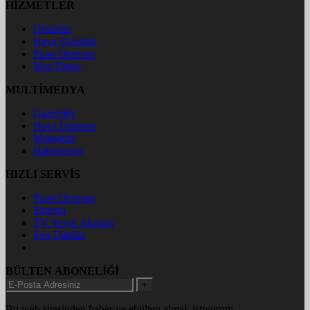
HİZMETLER
Dövizler
Hava Durumu
Puan Durumu
Maç Detay
MULTİMEDYA
Gazeteler
Hava Durumu
Manşetler
Haberlerim
HIZLI SERVİS
Puan Durumu
Sinema
TV Yayın Akışları
Son Dakika
BÜLTEN ABONELİĞİ
+
Bu web sitesinden haber ve ebülten almak istiyorum