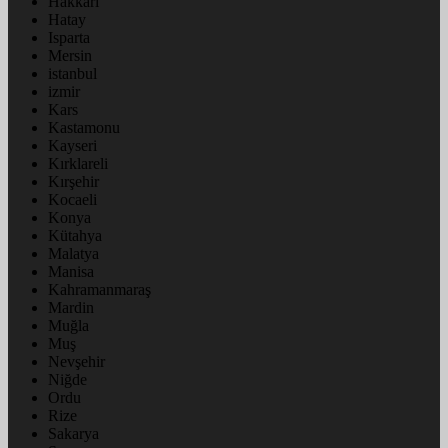
Hakkâri
Hatay
Isparta
Mersin
istanbul
izmir
Kars
Kastamonu
Kayseri
Kırklareli
Kırşehir
Kocaeli
Konya
Kütahya
Malatya
Manisa
Kahramanmaraş
Mardin
Muğla
Muş
Nevşehir
Niğde
Ordu
Rize
Sakarya