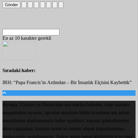
Gönder
En az 10 karakter gerekli
Sıradaki haber:
IRH: “Papa Francis’in Ardından – Bir İnsanlık Elçisini Kaybettik”
Avrupa, Türkiye ve Dünya'dan son dakika haberler, köşe yazıları,
magazinden siyasete, spordan seyahate bütün konuların tek adresi
euturkhaber platformunda; haber içerikleri, kaynak gösterilmeden
alıntı yapılamaz, kanuna aykırı ve izinsiz olarak kopyalanamaz,
başka yerde yayınlanamaz. Aykırı işlem yapan kişi/kişiler için yasal