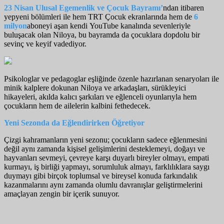
23 Nisan Ulusal Egemenlik ve Çocuk Bayramı’
ndan itibaren
yepyeni bölümleri ile hem TRT Çocuk ekranlarında hem de
6
milyon
aboneyi aşan kendi YouTube kanalında sevenleriyle
buluşacak olan Niloya, bu bayramda da çocuklara dopdolu bir
sevinç ve keyif vadediyor.
Psikologlar ve pedagoglar eşliğinde özenle hazırlanan senaryoları ile
minik kalplere dokunan Niloya ve arkadaşları, sürükleyici
hikayeleri, akılda kalıcı şarkıları ve eğlenceli oyunlarıyla hem
çocukların hem de ailelerin kalbini fethedecek.
Yeni Sezonda da Eğlendirirken Öğretiyor
Çizgi kahramanların yeni sezonu; çocukların sadece eğlenmesini
değil aynı zamanda kişisel gelişimlerini desteklemeyi, doğayı ve
hayvanları sevmeyi, çevreye karşı duyarlı bireyler olmayı, empati
kurmayı, iş birliği yapmayı, sorumluluk almayı, farklılıklara saygı
duymayı gibi birçok toplumsal ve bireysel konuda farkındalık
kazanmalarını aynı zamanda olumlu davranışlar geliştirmelerini
amaçlayan zengin bir içerik sunuyor.