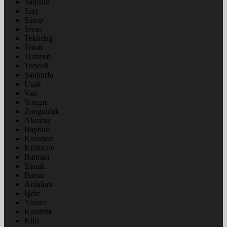
Samsun
Siirt
Sinop
Sivas
Tekirdağ
Tokat
Trabzon
Tunceli
Şanlıurfa
Uşak
Van
Yozgat
Zonguldak
Aksaray
Bayburt
Karaman
Kırıkkale
Batman
Şırnak
Bartın
Ardahan
Iğdır
Yalova
Karabük
Kilis