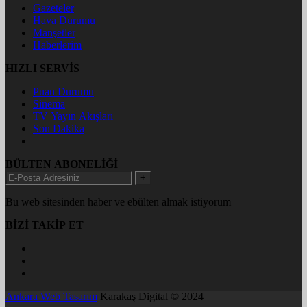
Gazeteler
Hava Durumu
Manşetler
Haberlerim
HIZLI SERVİS
Puan Durumu
Sinema
TV Yayın Akışları
Son Dakika
BÜLTEN ABONELİĞİ
+
Bu web sitesinden haber ve ebülten almak istiyorum
BİZİ TAKİP ET
Ankara Web Tasarım
Karakaş Digital © 2024