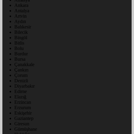
Ankara
Antalya
Artvin
Aydın
Balıkesir
Bilecik
Bingöl
Bitlis
Bolu
Burdur
Bursa
Çanakkale
Çankırı
Çorum
Denizli
Diyarbakır
Edirne
Elazığ
Erzincan
Erzurum
Eskişehir
Gaziantep
Giresun
Gümüşhane