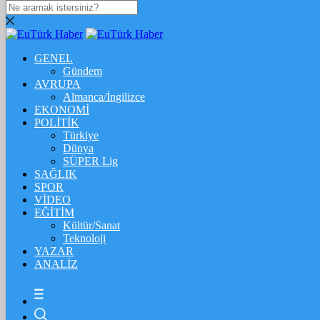
DOLAR
47,5574
$
% 0.18
GENEL
EURO
Gündem
AVRUPA
54,8602
€
% 0.06
Almanca/İngilizce
STERLİN
EKONOMİ
POLİTİK
64,2310
£
% 0.41
Türkiye
Dünya
GRAM ALTIN
SÜPER Lig
SAĞLIK
6.175,37
%-1,31
SPOR
VİDEO
ÇEYREK ALTIN
EĞİTİM
Kültür/Sanat
10.093,00
%-1,09
Teknoloji
YAZAR
BİTCOİN
ANALİZ
฿
%