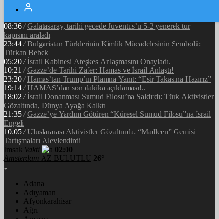
05:34
/
Ramazan’ın Bereketi Yarenler İftarıyla Taçlandı: ‘Birlikte
Olmanın Gücü!’
08:36
/
Galatasaray, tarihi gecede Juventus’u 5-2 yenerek tur
kapısını araladı
23:44
/
Bulgaristan Türklerinin Kimlik Mücadelesinin Sembolü:
Türkan Bebek
05:20
/
İsrail Kabinesi Ateşkes Anlaşmasını Onayladı.
10:21
/
Gazze’de Tarihi Zafer: Hamas ve İsrail Anlaştı!
23:20
/
Hamas’tan Trump’ın Planına Yanıt: “Esir Takasına Hazırız”
19:14
/
HAMAS’dan son dakika açıklaması!..
18:02
/
İsrail Donanması Sumud Filosu’na Saldırdı: Türk Aktivistler
Gözaltında, Dünya Ayağa Kalktı
21:35
/
Gazze’ye Yardım Götüren “Küresel Sumud Filosu”na İsrail
Engeli
10:05
/
Uluslararası Aktivistler Gözaltında: “Madleen” Gemisi
Tartışmaları Alevlendirdi
İmsak
Vakti
02:00
Amsterdam
AZ BULUTLU
26°
Adana
Adıyaman
Afyonkarahisar
Ağrı
Amasya