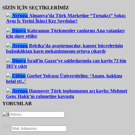
SİZİN İÇİN SEÇTİKLERİMİZ
Avrupa
Almanya’da Türk Marketine “Tırnakçı” Şoku:
Aynı İş Yerini İkinci Kez Soydular!
Dünya
Kahraman Türkmenler canlarını Ana vatanları
için siper ettiler
Avrupa
Belçika’da araştırmacılar, kanser hücrelerinin
bağışıklıktan kaçış mekanizmasını ortaya çıkardı
Dünya
İsrail’in Gazze’ye saldırılarında can kaybı 73 bin
381’e çıktı
Eğitim
Gurbet Yolcusu Üniversitelim: ‘Anam, hakkını
helal et!..’
Avrupa
Hannover Türk toplumunun acı kaybı: Mehmet
Genç Hakk’ın rahmetine kavuştu
YORUMLAR