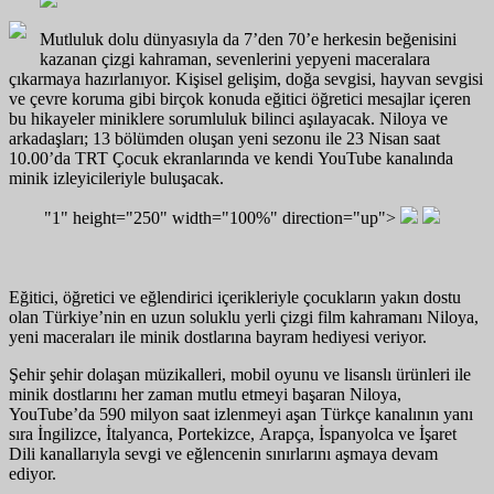
Mutluluk dolu dünyasıyla da 7’den 70’e herkesin beğenisini
kazanan çizgi kahraman, sevenlerini yepyeni maceralara
çıkarmaya hazırlanıyor. Kişisel gelişim, doğa sevgisi, hayvan sevgisi
ve çevre koruma gibi birçok konuda eğitici öğretici mesajlar içeren
bu hikayeler miniklere sorumluluk bilinci aşılayacak. Niloya ve
arkadaşları; 13 bölümden oluşan yeni sezonu ile 23 Nisan saat
10.00’da TRT Çocuk ekranlarında ve kendi YouTube kanalında
minik izleyicileriyle buluşacak.
"1" height="250" width="100%" direction="up">
Eğitici, öğretici ve eğlendirici içerikleriyle çocukların yakın dostu
olan Türkiye’nin en uzun soluklu yerli çizgi film kahramanı Niloya,
yeni maceraları ile minik dostlarına bayram hediyesi veriyor.
Şehir şehir dolaşan müzikalleri, mobil oyunu ve lisanslı ürünleri ile
minik dostlarını her zaman mutlu etmeyi başaran Niloya,
YouTube’da 590 milyon saat izlenmeyi aşan Türkçe kanalının yanı
sıra İngilizce, İtalyanca, Portekizce, Arapça, İspanyolca ve İşaret
Dili kanallarıyla sevgi ve eğlencenin sınırlarını aşmaya devam
ediyor.