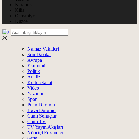
Karabük
Kilis
Osmaniye
Düzce
Namaz Vakitleri
Son Dakika
Avrupa
Ekonomi
Politik
Analiz
Kültür/Sanat
Video
Yazarlar
Spor
Puan Durumu
Hava Durumu
Canlı Sonuçlar
Canlı TV
TV Yayın Akışları
Nöbetçi Eczaneler
Giriş