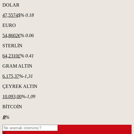
DOLAR
47,5574
$
% 0.18
EURO
54,8602
€
% 0.06
STERLİN
64,2310
£
% 0.41
GRAM ALTIN
6.175,37
%-1,31
ÇEYREK ALTIN
10.093,00
%-1,09
BİTCOİN
฿
%