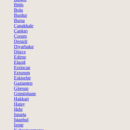
Bitlis
Bolu
Burdur
Bursa
Çanakkale
Çankırı
Çorum
Denizli
Diyarbakır
Düzce
Edirne
Elazığ
Erzincan
Erzurum
Eskişehir
Gaziantep
Gi̇resun
Gümüşhane
Hakkari
Hatay
Iğdır
Isparta
İstanbul
İzmir