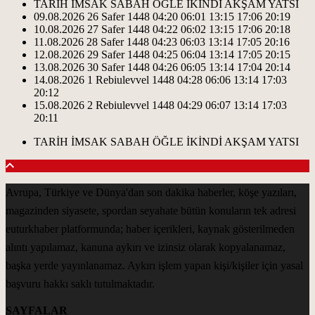
TARİH
İMSAK
SABAH
ÖĞLE
İKİNDİ
AKŞAM
YATSI
09.08.2026
26 Safer 1448
04:20
06:01
13:15
17:06
20:19
10.08.2026
27 Safer 1448
04:22
06:02
13:15
17:06
20:18
11.08.2026
28 Safer 1448
04:23
06:03
13:14
17:05
20:16
12.08.2026
29 Safer 1448
04:25
06:04
13:14
17:05
20:15
13.08.2026
30 Safer 1448
04:26
06:05
13:14
17:04
20:14
14.08.2026
1 Rebiulevvel 1448
04:28
06:06
13:14
17:03
20:12
15.08.2026
2 Rebiulevvel 1448
04:29
06:07
13:14
17:03
20:11
TARİH
İMSAK
SABAH
ÖĞLE
İKİNDİ
AKŞAM
YATSI
Avrupa, Türkiye ve Dünya'dan son dakika haberler, köşe yazıları,
magazinden siyasete, spordan seyahate bütün konuların tek adresi
euturkhaber platformunda; haber içerikleri, kaynak gösterilmeden
alıntı yapılamaz, kanuna aykırı ve izinsiz olarak kopyalanamaz,
başka yerde yayınlanamaz. Aykırı işlem yapan kişi/kişiler için yasal
başvuru hakkı saklı tutulmaktadır.
SAYFALAR