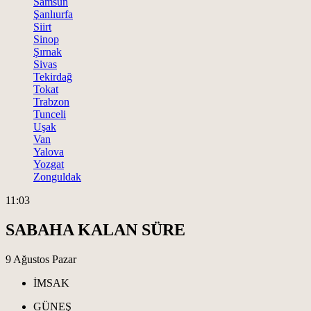
Samsun
Şanlıurfa
Siirt
Sinop
Şırnak
Sivas
Tekirdağ
Tokat
Trabzon
Tunceli
Uşak
Van
Yalova
Yozgat
Zonguldak
11:03
SABAHA KALAN SÜRE
9 Ağustos Pazar
İMSAK
GÜNEŞ