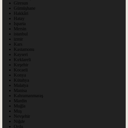
Giresun
Gümüşhane
Hakkâri
Hatay
Isparta
Mersin
istanbul
izmir
Kars
Kastamonu
Kayseri
Kırklareli
Kırşehir
Kocaeli
Konya
Kütahya
Malatya
Manisa
Kahramanmaraş
Mardin
Muğla
Muş
Nevşehir
Niğde
Ordu