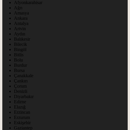
Afyonkarahisar
Ağrı
Amasya
Ankara
Antalya
Artvin
Aydın
Balıkesir
Bilecik
Bingöl
Bitlis
Bolu
Burdur
Bursa
Çanakkale
Çankırı
Çorum
Denizli
Diyarbakır
Edirne
Elazığ
Erzincan
Erzurum
Eskişehir
Gaziantep