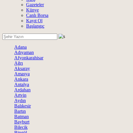
Gazeteler
Künye
Canlı Borsa
Kayıt Ol
Başlangıç
Adana
Adıyaman
Afyonkarahisar
Ağrı
Aksaray
Amasya
Ankara
Antalya
Ardahan
Artvin
Aydın
Balıkesir
Bartın
Batman
Bayburt
Bilecik
Bingöl