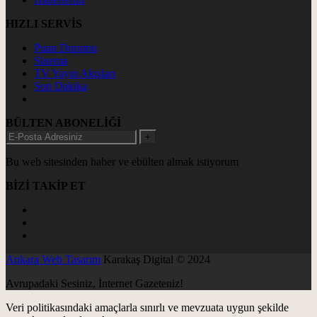
HIZLI SERVİS
Puan Durumu
Sinema
TV Yayın Akışları
Son Dakika
BÜLTEN ABONELİĞİ
+
Bu web sitesinden haber ve ebülten almak istiyorum
BİZİ TAKİP ET
Ankara Web Tasarım
Karakaş Digital © 2024
Avrupadaki Sesiniz, İnternet Gazeteniz!
Veri politikasındaki amaçlarla sınırlı ve mevzuata uygun şekilde