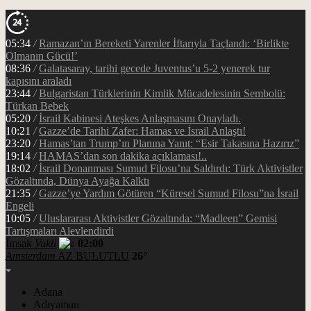
05:34
/
Ramazan’ın Bereketi Yarenler İftarıyla Taçlandı: ‘Birlikte
Olmanın Gücü!’
08:36
/
Galatasaray, tarihi gecede Juventus’u 5-2 yenerek tur
kapısını araladı
23:44
/
Bulgaristan Türklerinin Kimlik Mücadelesinin Sembolü:
Türkan Bebek
05:20
/
İsrail Kabinesi Ateşkes Anlaşmasını Onayladı.
10:21
/
Gazze’de Tarihi Zafer: Hamas ve İsrail Anlaştı!
23:20
/
Hamas’tan Trump’ın Planına Yanıt: “Esir Takasına Hazırız”
19:14
/
HAMAS’dan son dakika açıklaması!..
18:02
/
İsrail Donanması Sumud Filosu’na Saldırdı: Türk Aktivistler
Gözaltında, Dünya Ayağa Kalktı
21:35
/
Gazze’ye Yardım Götüren “Küresel Sumud Filosu”na İsrail
Engeli
10:05
/
Uluslararası Aktivistler Gözaltında: “Madleen” Gemisi
Tartışmaları Alevlendirdi
İmsak
Vakti
02:00
Amsterdam
AZ BULUTLU
26°
Adana
Adıyaman