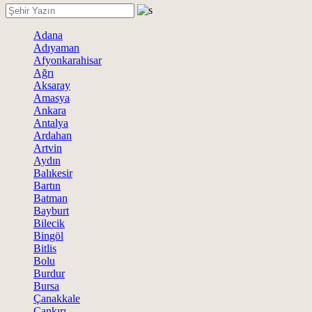
Adana
Adıyaman
Afyonkarahisar
Ağrı
Aksaray
Amasya
Ankara
Antalya
Ardahan
Artvin
Aydın
Balıkesir
Bartın
Batman
Bayburt
Bilecik
Bingöl
Bitlis
Bolu
Burdur
Bursa
Çanakkale
Çankırı