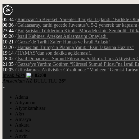
05:34
/
Ramazan’ın Bereketi Yarenler İftarıyla Taçlandı: ‘Birlikte Ol
08:36
/
Galatasaray, tarihi gecede Juventus’u 5-2 yenerek tur kapısını 
23:44
/
Bulgaristan Türklerinin Kimlik Mücadelesinin Sembolü: Tür
05:20
/
İsrail Kabinesi Ateşkes Anlaşmasını Onayladı.
10:21
/
Gazze’de Tarihi Zafer: Hamas ve İsrail Anlaştı!
23:20
/
Hamas’tan Trump’ın Planına Yanıt: “Esir Takasına Hazırız”
19:14
/
HAMAS’dan son dakika açıklaması!..
18:02
/
İsrail Donanması Sumud Filosu’na Saldırdı: Türk Aktivistler
21:35
/
Gazze’ye Yardım Götüren “Küresel Sumud Filosu”na İsrail En
10:05
/
Uluslararası Aktivistler Gözaltında: “Madleen” Gemisi Tartışm
İmsak
Vakti
02:00
Amsterdam
AZ BULUTLU
26°
Adana
Adıyaman
Afyonkarahisar
Ağrı
Amasya
Ankara
Antalya
Artvin