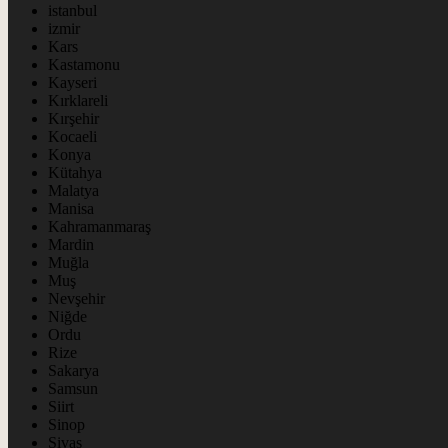
istanbul
izmir
Kars
Kastamonu
Kayseri
Kırklareli
Kırşehir
Kocaeli
Konya
Kütahya
Malatya
Manisa
Kahramanmaraş
Mardin
Muğla
Muş
Nevşehir
Niğde
Ordu
Rize
Sakarya
Samsun
Siirt
Sinop
Sivas