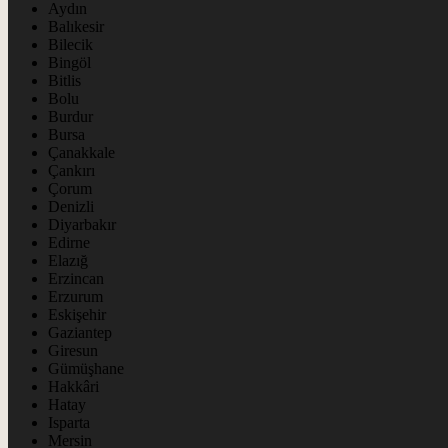
Aydın
Balıkesir
Bilecik
Bingöl
Bitlis
Bolu
Burdur
Bursa
Çanakkale
Çankırı
Çorum
Denizli
Diyarbakır
Edirne
Elazığ
Erzincan
Erzurum
Eskişehir
Gaziantep
Giresun
Gümüşhane
Hakkâri
Hatay
Isparta
Mersin