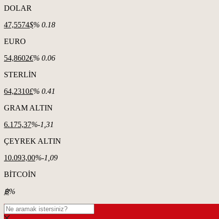
DOLAR
47,5574
$
% 0.18
EURO
54,8602
€
% 0.06
STERLİN
64,2310
£
% 0.41
GRAM ALTIN
6.175,37
%-1,31
ÇEYREK ALTIN
10.093,00
%-1,09
BİTCOİN
฿
%