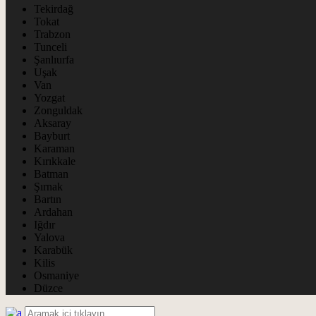
Tekirdağ
Tokat
Trabzon
Tunceli
Şanlıurfa
Uşak
Van
Yozgat
Zonguldak
Aksaray
Bayburt
Karaman
Kırıkkale
Batman
Şırnak
Bartın
Ardahan
Iğdır
Yalova
Karabük
Kilis
Osmaniye
Düzce