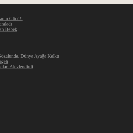
manın Gücü!’
araladı
kan Bebek
 Gözaltında, Dünya Ayağa Kalktı
geli
aları Alevlendirdi