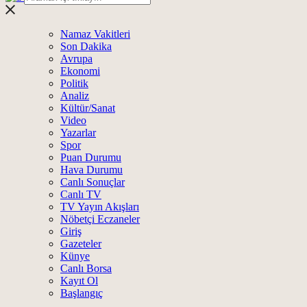
Namaz Vakitleri
Son Dakika
Avrupa
Ekonomi
Politik
Analiz
Kültür/Sanat
Video
Yazarlar
Spor
Puan Durumu
Hava Durumu
Canlı Sonuçlar
Canlı TV
TV Yayın Akışları
Nöbetçi Eczaneler
Giriş
Gazeteler
Künye
Canlı Borsa
Kayıt Ol
Başlangıç