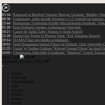
05:34
/
Ramazan’ın Bereketi Yarenler İftarıyla Taçlandı: ‘Birlikte Ol
08:36
/
Galatasaray, tarihi gecede Juventus’u 5-2 yenerek tur kapısını 
23:44
/
Bulgaristan Türklerinin Kimlik Mücadelesinin Sembolü: Tür
05:20
/
İsrail Kabinesi Ateşkes Anlaşmasını Onayladı.
10:21
/
Gazze’de Tarihi Zafer: Hamas ve İsrail Anlaştı!
23:20
/
Hamas’tan Trump’ın Planına Yanıt: “Esir Takasına Hazırız”
19:14
/
HAMAS’dan son dakika açıklaması!..
18:02
/
İsrail Donanması Sumud Filosu’na Saldırdı: Türk Aktivistler
21:35
/
Gazze’ye Yardım Götüren “Küresel Sumud Filosu”na İsrail En
10:05
/
Uluslararası Aktivistler Gözaltında: “Madleen” Gemisi Tartışm
İmsak
Vakti
02:00
Amsterdam
AZ BULUTLU
26°
Adana
Adıyaman
Afyonkarahisar
Ağrı
Amasya
Ankara
Antalya
Artvin