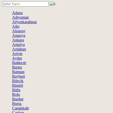
Adana
Adıyaman
Afyonkarahisar
Ağrı
Aksaray
Amasya
Ankara
Antalya
Ardahan
Artvin
Aydın
Balıkesir
Bartın
Batman
Bayburt
Bilecik
Bingöl
Bitlis
Bolu
Burdur
Bursa
Çanakkale
Çankırı