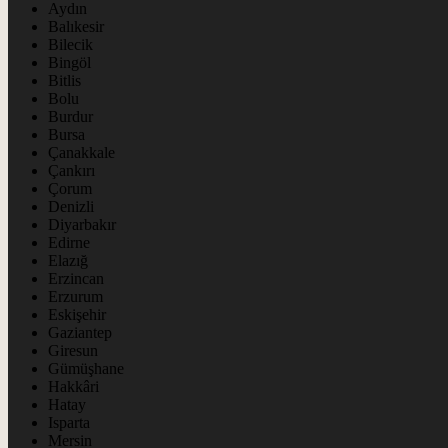
Aydın
Balıkesir
Bilecik
Bingöl
Bitlis
Bolu
Burdur
Bursa
Çanakkale
Çankırı
Çorum
Denizli
Diyarbakır
Edirne
Elazığ
Erzincan
Erzurum
Eskişehir
Gaziantep
Giresun
Gümüşhane
Hakkâri
Hatay
Isparta
Mersin