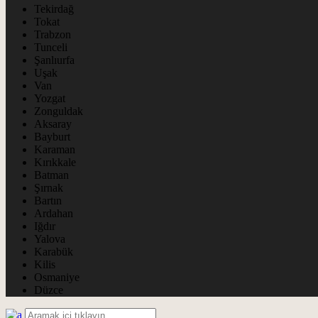
Tekirdağ
Tokat
Trabzon
Tunceli
Şanlıurfa
Uşak
Van
Yozgat
Zonguldak
Aksaray
Bayburt
Karaman
Kırıkkale
Batman
Şırnak
Bartın
Ardahan
Iğdır
Yalova
Karabük
Kilis
Osmaniye
Düzce