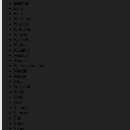
istanbul
izmir
Kars
Kastamonu
Kayseri
Kırklareli
Kırşehir
Kocaeli
Konya
Kütahya
Malatya
Manisa
Kahramanmaraş
Mardin
Muğla
Muş
Nevşehir
Niğde
Ordu
Rize
Sakarya
Samsun
Siirt
Sinop
Sivas