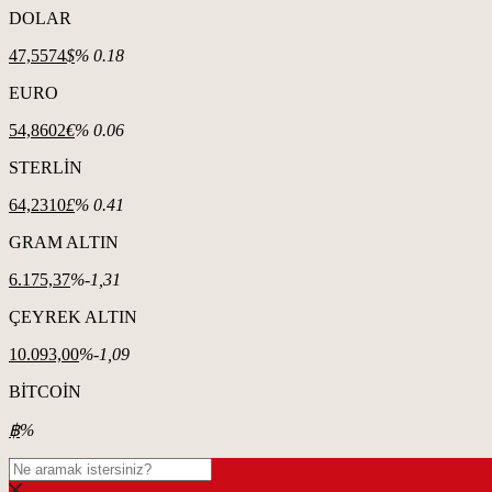
DOLAR
47,5574
$
% 0.18
EURO
54,8602
€
% 0.06
STERLİN
64,2310
£
% 0.41
GRAM ALTIN
6.175,37
%-1,31
ÇEYREK ALTIN
10.093,00
%-1,09
BİTCOİN
฿
%