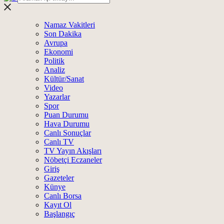
Namaz Vakitleri
Son Dakika
Avrupa
Ekonomi
Politik
Analiz
Kültür/Sanat
Video
Yazarlar
Spor
Puan Durumu
Hava Durumu
Canlı Sonuçlar
Canlı TV
TV Yayın Akışları
Nöbetçi Eczaneler
Giriş
Gazeteler
Künye
Canlı Borsa
Kayıt Ol
Başlangıç