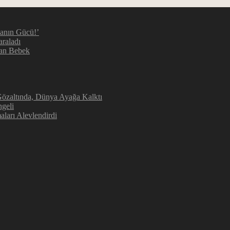
manın Gücü!’
araladı
kan Bebek
 Gözaltında, Dünya Ayağa Kalktı
geli
aları Alevlendirdi