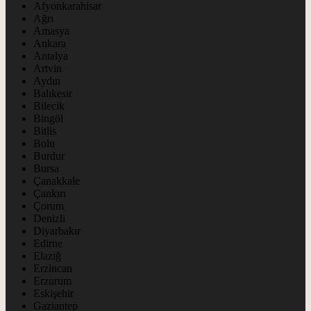
Afyonkarahisar
Ağrı
Amasya
Ankara
Antalya
Artvin
Aydın
Balıkesir
Bilecik
Bingöl
Bitlis
Bolu
Burdur
Bursa
Çanakkale
Çankırı
Çorum
Denizli
Diyarbakır
Edirne
Elazığ
Erzincan
Erzurum
Eskişehir
Gaziantep