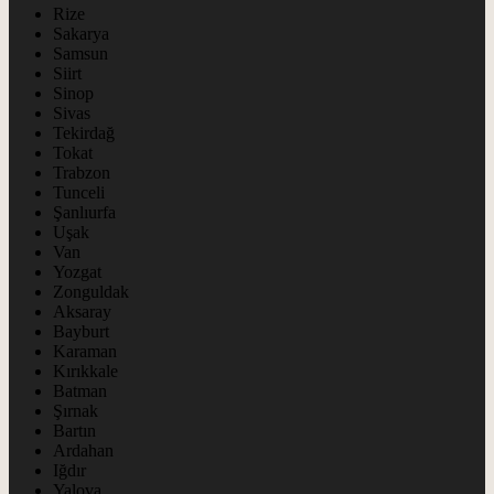
Rize
Sakarya
Samsun
Siirt
Sinop
Sivas
Tekirdağ
Tokat
Trabzon
Tunceli
Şanlıurfa
Uşak
Van
Yozgat
Zonguldak
Aksaray
Bayburt
Karaman
Kırıkkale
Batman
Şırnak
Bartın
Ardahan
Iğdır
Yalova