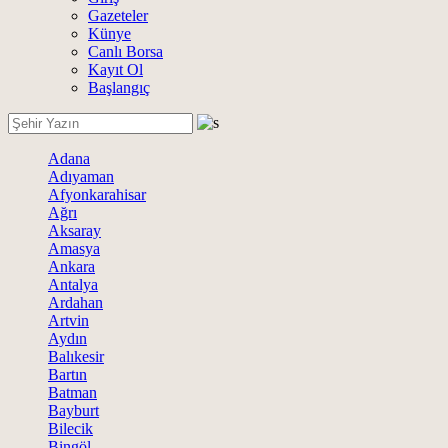
Gazeteler
Künye
Canlı Borsa
Kayıt Ol
Başlangıç
Adana
Adıyaman
Afyonkarahisar
Ağrı
Aksaray
Amasya
Ankara
Antalya
Ardahan
Artvin
Aydın
Balıkesir
Bartın
Batman
Bayburt
Bilecik
Bingöl