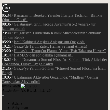
05:34
/
Ramazan’ın Bereketi Yarenler İftarıyla Taçlandı: ‘Birlikte
Olmanın Gücü!’
08:36
/
Galatasaray, tarihi gecede Juventus’u 5-2 yenerek tur
kapısını araladı
23:44
/
Bulgaristan Türklerinin Kimlik Mücadelesinin Sembolü:
Türkan Bebek
05:20
/
İsrail Kabinesi Ateşkes Anlaşmasını Onayladı.
10:21
/
Gazze’de Tarihi Zafer: Hamas ve İsrail Anlaştı!
23:20
/
Hamas’tan Trump’ın Planına Yanıt: “Esir Takasına Hazırız”
19:14
/
HAMAS’dan son dakika açıklaması!..
18:02
/
İsrail Donanması Sumud Filosu’na Saldırdı: Türk Aktivistler
Gözaltında, Dünya Ayağa Kalktı
21:35
/
Gazze’ye Yardım Götüren “Küresel Sumud Filosu”na İsrail
Engeli
10:05
/
Uluslararası Aktivistler Gözaltında: “Madleen” Gemisi
Tartışmaları Alevlendirdi
İmsak
Vakti
02:00
Amsterdam
AZ BULUTLU
26°
Adana
Adıyaman