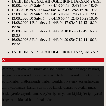
TARİH
İMSAK
SABAH
ÖĞLE
İKİNDİ
AKŞAM
YATSI
10.08.2026
27 Safer 1448
04:13
05:42
12:45
16:30
19:39
11.08.2026
28 Safer 1448
04:14
05:43
12:45
16:30
19:38
12.08.2026
29 Safer 1448
04:15
05:44
12:45
16:30
19:37
13.08.2026
30 Safer 1448
04:16
05:44
12:45
16:29
19:36
14.08.2026
1 Rebiulevvel 1448
04:17
05:45
12:45
16:29
19:34
15.08.2026
2 Rebiulevvel 1448
04:18
05:46
12:45
16:28
19:33
16.08.2026
3 Rebiulevvel 1448
04:20
05:47
12:44
16:28
19:32
TARİH
İMSAK
SABAH
ÖĞLE
İKİNDİ
AKŞAM
YATSI
Avrupa, Türkiye ve Dünya'dan son dakika haberler, köşe yazıları,
magazinden siyasete, spordan seyahate bütün konuların tek adresi
euturkhaber platformunda; haber içerikleri, kaynak gösterilmeden
alıntı yapılamaz, kanuna aykırı ve izinsiz olarak kopyalanamaz,
başka yerde yayınlanamaz. Aykırı işlem yapan kişi/kişiler için yasal
başvuru hakkı saklı tutulmaktadır.