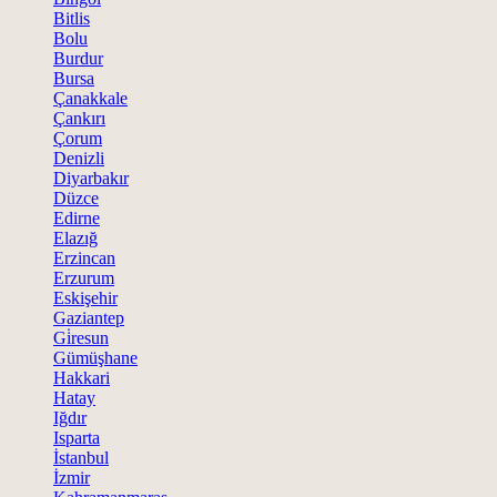
Bitlis
Bolu
Burdur
Bursa
Çanakkale
Çankırı
Çorum
Denizli
Diyarbakır
Düzce
Edirne
Elazığ
Erzincan
Erzurum
Eskişehir
Gaziantep
Gi̇resun
Gümüşhane
Hakkari
Hatay
Iğdır
Isparta
İstanbul
İzmir