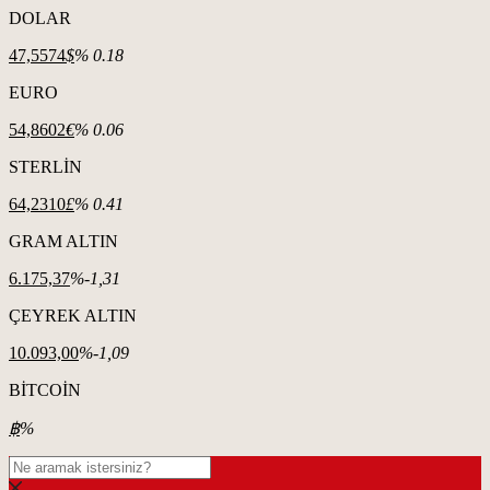
DOLAR
47,5574
$
% 0.18
EURO
54,8602
€
% 0.06
STERLİN
64,2310
£
% 0.41
GRAM ALTIN
6.175,37
%-1,31
ÇEYREK ALTIN
10.093,00
%-1,09
BİTCOİN
฿
%