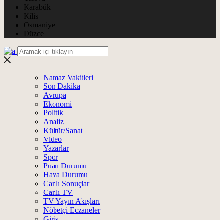
Karabük
Kilis
Osmaniye
Düzce
Namaz Vakitleri
Son Dakika
Avrupa
Ekonomi
Politik
Analiz
Kültür/Sanat
Video
Yazarlar
Spor
Puan Durumu
Hava Durumu
Canlı Sonuçlar
Canlı TV
TV Yayın Akışları
Nöbetçi Eczaneler
Giriş