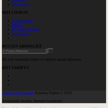
Haberlerim
HIZLI SERVİS
Puan Durumu
Sinema
TV Yayın Akışları
Son Dakika
BÜLTEN ABONELİĞİ
+
Bu web sitesinden haber ve ebülten almak istiyorum
BİZİ TAKİP ET
Ankara Web Tasarım
Karakaş Digital © 2024
Avrupadaki Sesiniz, İnternet Gazeteniz!