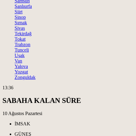
Samsun
Şanlıurfa
Siirt
Sinop
Şırnak
Sivas
Tekirdağ
Tokat
Trabzon
Tunceli
Uşak
Van
Yalova
Yozgat
Zonguldak
13:36
SABAHA KALAN SÜRE
10 Ağustos Pazartesi
İMSAK
GÜNEŞ