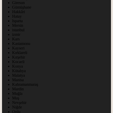
Giresun
Gümüşhane
Hakkâri
Hatay
Isparta
Mersin
istanbul
izmir
Kars
Kastamonu
Kayseri
Kırklareli
Kırşehir
Kocaeli
Konya
Kütahya
Malatya
Manisa
Kahramanmaraş
Mardin
Muğla
Muş
Nevşehir
Niğde
Ordu