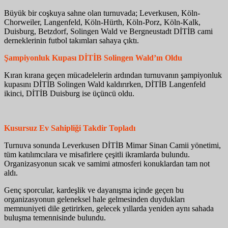
Büyük bir coşkuya sahne olan turnuvada; Leverkusen, Köln-
Chorweiler, Langenfeld, Köln-Hürth, Köln-Porz, Köln-Kalk,
Duisburg, Betzdorf, Solingen Wald ve Bergneustadt DİTİB cami
derneklerinin futbol takımları sahaya çıktı.
Şampiyonluk Kupası DİTİB Solingen Wald’ın Oldu
Kıran kırana geçen mücadelelerin ardından turnuvanın şampiyonluk
kupasını DİTİB Solingen Wald kaldırırken, DİTİB Langenfeld
ikinci, DİTİB Duisburg ise üçüncü oldu.
Kusursuz Ev Sahipliği Takdir Topladı
Turnuva sonunda Leverkusen DİTİB Mimar Sinan Camii yönetimi,
tüm katılımcılara ve misafirlere çeşitli ikramlarda bulundu.
Organizasyonun sıcak ve samimi atmosferi konuklardan tam not
aldı.
Genç sporcular, kardeşlik ve dayanışma içinde geçen bu
organizasyonun geleneksel hale gelmesinden duydukları
memnuniyeti dile getirirken, gelecek yıllarda yeniden aynı sahada
buluşma temennisinde bulundu.