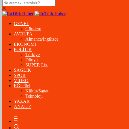
DOLAR
47,5574
$
% 0.18
GENEL
EURO
Gündem
AVRUPA
54,8602
€
% 0.06
Almanca/İngilizce
STERLİN
EKONOMİ
POLİTİK
64,2310
£
% 0.41
Türkiye
Dünya
GRAM ALTIN
SÜPER Lig
SAĞLIK
6.175,37
%-1,31
SPOR
VİDEO
ÇEYREK ALTIN
EĞİTİM
Kültür/Sanat
10.093,00
%-1,09
Teknoloji
YAZAR
BİTCOİN
ANALİZ
฿
%