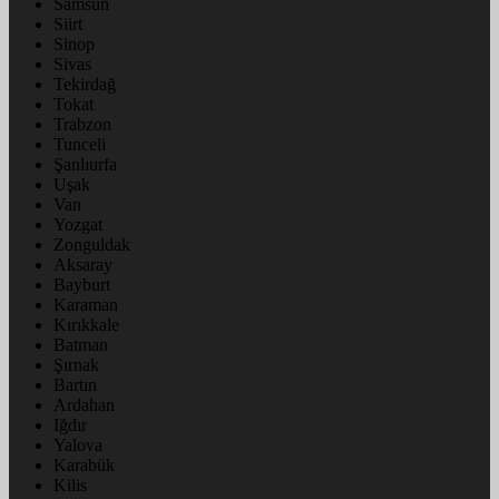
Samsun
Siirt
Sinop
Sivas
Tekirdağ
Tokat
Trabzon
Tunceli
Şanlıurfa
Uşak
Van
Yozgat
Zonguldak
Aksaray
Bayburt
Karaman
Kırıkkale
Batman
Şırnak
Bartın
Ardahan
Iğdır
Yalova
Karabük
Kilis