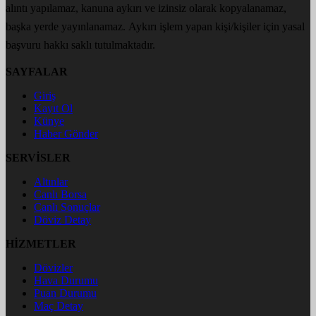
alıntı yapılamaz, kanuna aykırı ve izinsiz olarak kopyalanamaz,
başka yerde yayınlanamaz. Aykırı işlem yapan kişi/kişiler için yasal
başvuru hakkı saklı tutulmaktadır.
SAYFALAR
Giriş
Kayıt Ol
Künye
Haber Gönder
SERVİSLER
Altınlar
Canlı Borsa
Canlı Sonuçlar
Döviz Detay
HİZMETLER
Dövizler
Hava Durumu
Puan Durumu
Maç Detay