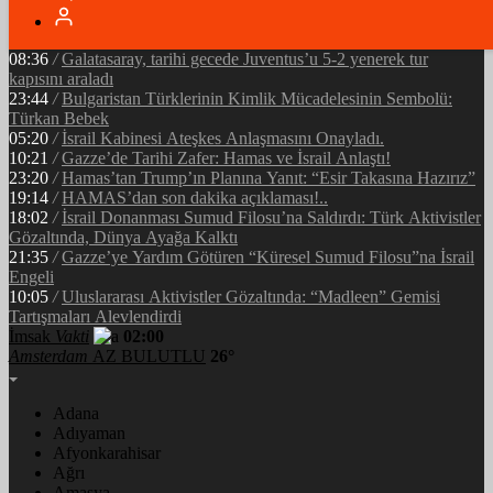
05:34
/
Ramazan’ın Bereketi Yarenler İftarıyla Taçlandı: ‘Birlikte
Olmanın Gücü!’
08:36
/
Galatasaray, tarihi gecede Juventus’u 5-2 yenerek tur
kapısını araladı
23:44
/
Bulgaristan Türklerinin Kimlik Mücadelesinin Sembolü:
Türkan Bebek
05:20
/
İsrail Kabinesi Ateşkes Anlaşmasını Onayladı.
10:21
/
Gazze’de Tarihi Zafer: Hamas ve İsrail Anlaştı!
23:20
/
Hamas’tan Trump’ın Planına Yanıt: “Esir Takasına Hazırız”
19:14
/
HAMAS’dan son dakika açıklaması!..
18:02
/
İsrail Donanması Sumud Filosu’na Saldırdı: Türk Aktivistler
Gözaltında, Dünya Ayağa Kalktı
21:35
/
Gazze’ye Yardım Götüren “Küresel Sumud Filosu”na İsrail
Engeli
10:05
/
Uluslararası Aktivistler Gözaltında: “Madleen” Gemisi
Tartışmaları Alevlendirdi
İmsak
Vakti
02:00
Amsterdam
AZ BULUTLU
26°
Adana
Adıyaman
Afyonkarahisar
Ağrı
Amasya