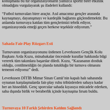
konuşmada bu tür organizasyonların yalnızca sportif birer etkinlik
olmadığını vurgulayarak şu ifadeleri kullandı:
“Futbol turnuvaları birer araçtır. Asıl amacımız gençler arasında
kaynaşmayı, dayanışmayı ve kardeşlik bağlarını güçlendirmektir. Bu
anlamda turnuvaya katılan tüm gençlerimizi tebrik ediyor,
organizasyonda emeği geçen herkese teşekkür ediyorum.”
Sahada Fair-Play Rüzgarı Esti
Turnuvanın organizasyonunu üstlenen Leverkusen Gençlik Kolu
Başkanı Arda Kuzu, müsabakalar öncesinde kurallar hakkında bilgi
vererek tüm takımlara başarılar diledi. Kuzu, “Kazananın dostluk
olduğu, centilmenliğin ön planda tutulduğu bir turnuva olmasını
temenni ediyoruz” dedi.
Leverkusen DİTİB Mimar Sinan Camii’nin kapalı halı sahasında
oynanan karşılaşmalarda fair-play ruhu tribünlerden sahaya kadar
her an hissedildi. Genç sporcular sahada kıyasıya mücadele ederken,
saha dışında birlik ve beraberlik içinde kaynaşma fırsatı buldu.
Turnuvaya 10 Farklı Şehirden Katılım Sağlandı