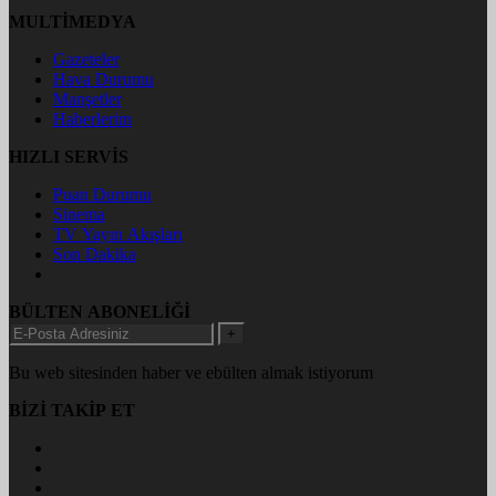
MULTİMEDYA
Gazeteler
Hava Durumu
Manşetler
Haberlerim
HIZLI SERVİS
Puan Durumu
Sinema
TV Yayın Akışları
Son Dakika
BÜLTEN ABONELİĞİ
+
Bu web sitesinden haber ve ebülten almak istiyorum
BİZİ TAKİP ET