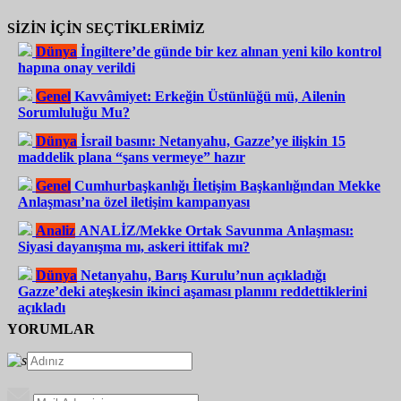
SİZİN İÇİN SEÇTİKLERİMİZ
Dünya
İngiltere’de günde bir kez alınan yeni kilo kontrol
hapına onay verildi
Genel
Kavvâmiyet: Erkeğin Üstünlüğü mü, Ailenin
Sorumluluğu Mu?
Dünya
İsrail basını: Netanyahu, Gazze’ye ilişkin 15
maddelik plana “şans vermeye” hazır
Genel
Cumhurbaşkanlığı İletişim Başkanlığından Mekke
Anlaşması’na özel iletişim kampanyası
Analiz
ANALİZ/Mekke Ortak Savunma Anlaşması:
Siyasi dayanışma mı, askeri ittifak mı?
Dünya
Netanyahu, Barış Kurulu’nun açıkladığı
Gazze’deki ateşkesin ikinci aşaması planını reddettiklerini
açıkladı
YORUMLAR