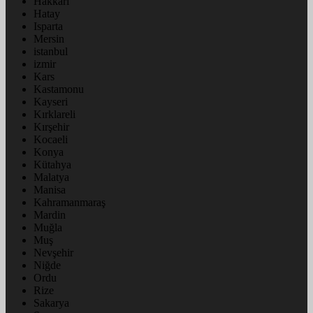
Hakkâri
Hatay
Isparta
Mersin
istanbul
izmir
Kars
Kastamonu
Kayseri
Kırklareli
Kırşehir
Kocaeli
Konya
Kütahya
Malatya
Manisa
Kahramanmaraş
Mardin
Muğla
Muş
Nevşehir
Niğde
Ordu
Rize
Sakarya