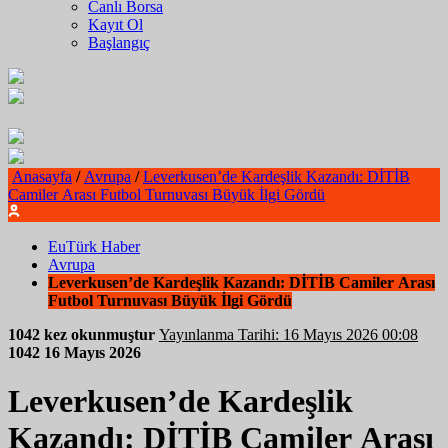
Canlı Borsa
Kayıt Ol
Başlangıç
Anasayfa
/
Avrupa
/
Leverkusen’de Kardeşlik Kazandı: DİTİB
Camiler Arası Futbol Turnuvası Büyük İlgi Gördü
EuTürk Haber
Avrupa
Leverkusen’de Kardeşlik Kazandı: DİTİB Camiler Arası
Futbol Turnuvası Büyük İlgi Gördü
1042 kez okunmuştur
Yayınlanma Tarihi: 16 Mayıs 2026 00:08
1042
16 Mayıs 2026
Leverkusen’de Kardeşlik
Kazandı: DİTİB Camiler Arası