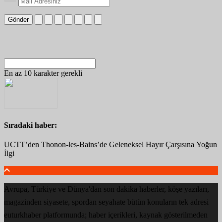
Gönder
En az 10 karakter gerekli
Sıradaki haber:
UCTT’den Thonon-les-Bains’de Geleneksel Hayır Çarşısına Yoğun
İlgi
Avrupa, Türkiye ve Dünya'dan son dakika haberler, köşe yazıları,
magazinden siyasete, spordan seyahate bütün konuların tek adresi
euturkhaber platformunda; haber içerikleri, kaynak gösterilmeden