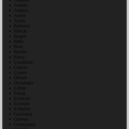
Ankara
Antalya
Artvin
Aydın
Balıkesir
Bilecik
Bingöl
Bitlis
Bolu
Burdur
Bursa
Çanakkale
Çankırı
Çorum
Denizli
Diyarbakır
Edirne
Elazığ
Erzincan
Erzurum
Eskişehir
Gaziantep
Giresun
Gümüşhane