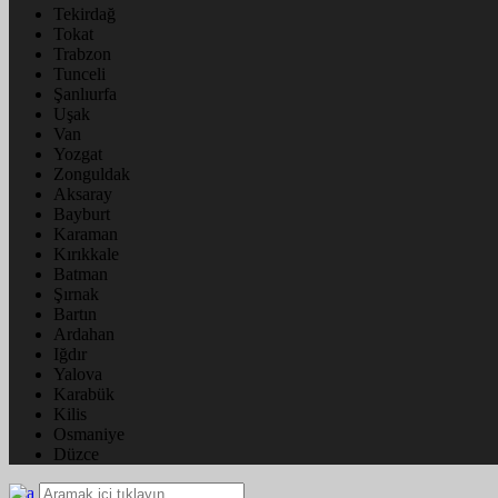
Tekirdağ
Tokat
Trabzon
Tunceli
Şanlıurfa
Uşak
Van
Yozgat
Zonguldak
Aksaray
Bayburt
Karaman
Kırıkkale
Batman
Şırnak
Bartın
Ardahan
Iğdır
Yalova
Karabük
Kilis
Osmaniye
Düzce