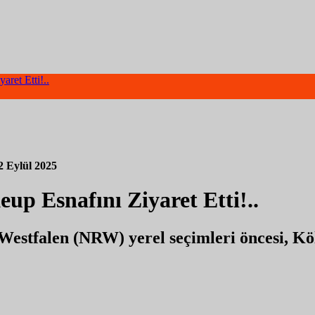
ret Etti!..
2 Eylül 2025
p Esnafını Ziyaret Etti!..
estfalen (NRW) yerel seçimleri öncesi, Köln