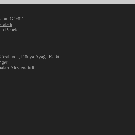
manın Gücü!’
araladı
kan Bebek
 Gözaltında, Dünya Ayağa Kalktı
ngeli
aları Alevlendirdi