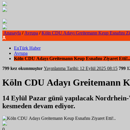
Anasayfa
/
Avrupa
/
Köln CDU Adayı Greitemann Keup Esnafını Ziya
EuTürk Haber
Avrupa
Köln CDU Adayı Greitemann Keup Esnafını Ziyaret Etti!..
799 kez okunmuştur
Yayınlanma Tarihi: 12 Eylül 2025 08:15
799
1
Köln CDU Adayı Greitemann Keu
14 Eylül Pazar günü yapılacak Nordrhein-W
kesmeden devam ediyor.
0