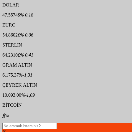
DOLAR
47,5574
$
% 0.18
EURO
54,8602
€
% 0.06
STERLİN
64,2310
£
% 0.41
GRAM ALTIN
6.175,37
%-1,31
ÇEYREK ALTIN
10.093,00
%-1,09
BİTCOİN
฿
%