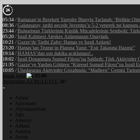
05:34
/
Ramazan’ın Bereketi Yarenler İftarıyla Taçlandı: ‘Birlikte Ol
08:36
/
Galatasaray, tarihi gecede Juventus’u 5-2 yenerek tur kapısını 
23:44
/
Bulgaristan Türklerinin Kimlik Mücadelesinin Sembolü: Tür
05:20
/
İsrail Kabinesi Ateşkes Anlaşmasını Onayladı.
10:21
/
Gazze’de Tarihi Zafer: Hamas ve İsrail Anlaştı!
23:20
/
Hamas’tan Trump’ın Planına Yanıt: “Esir Takasına Hazırız”
19:14
/
HAMAS’dan son dakika açıklaması!..
18:02
/
İsrail Donanması Sumud Filosu’na Saldırdı: Türk Aktivistler
21:35
/
Gazze’ye Yardım Götüren “Küresel Sumud Filosu”na İsrail E
10:05
/
Uluslararası Aktivistler Gözaltında: “Madleen” Gemisi Tartışm
İmsak
Vakti
02:00
Amsterdam
AZ BULUTLU
26°
Adana
Adıyaman
Afyonkarahisar
Ağrı
Amasya
Ankara
Antalya
Artvin