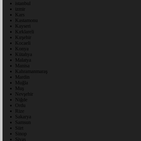
istanbul
izmir
Kars
Kastamonu
Kayseri
Kırklareli
Kırşehir
Kocaeli
Konya
Kütahya
Malatya
Manisa
Kahramanmaraş
Mardin
Muğla
Muş
Nevşehir
Niğde
Ordu
Rize
Sakarya
Samsun
Siirt
Sinop
Sivas