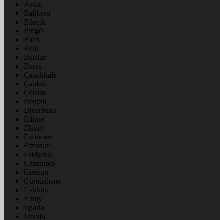
Aydın
Balıkesir
Bilecik
Bingöl
Bitlis
Bolu
Burdur
Bursa
Çanakkale
Çankırı
Çorum
Denizli
Diyarbakır
Edirne
Elazığ
Erzincan
Erzurum
Eskişehir
Gaziantep
Giresun
Gümüşhane
Hakkâri
Hatay
Isparta
Mersin