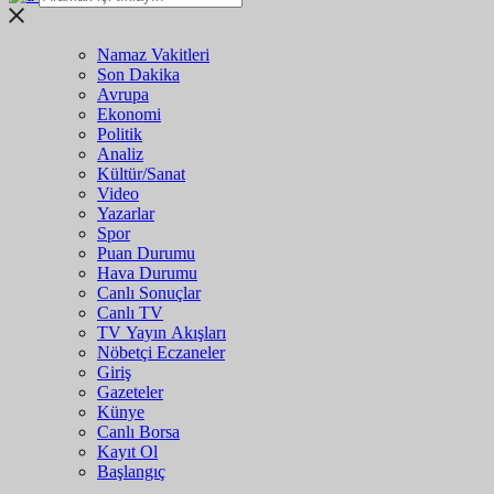
Namaz Vakitleri
Son Dakika
Avrupa
Ekonomi
Politik
Analiz
Kültür/Sanat
Video
Yazarlar
Spor
Puan Durumu
Hava Durumu
Canlı Sonuçlar
Canlı TV
TV Yayın Akışları
Nöbetçi Eczaneler
Giriş
Gazeteler
Künye
Canlı Borsa
Kayıt Ol
Başlangıç