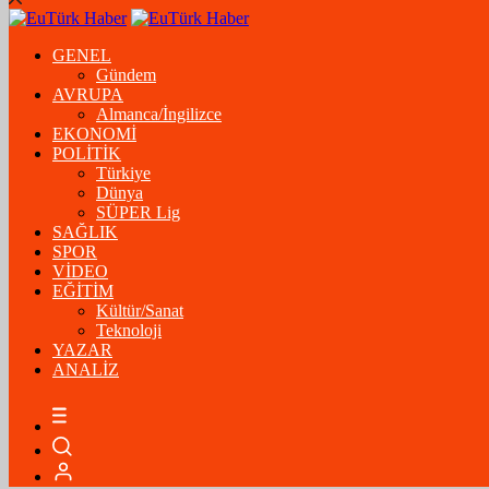
GENEL
Gündem
AVRUPA
Almanca/İngilizce
EKONOMİ
POLİTİK
Türkiye
Dünya
SÜPER Lig
SAĞLIK
SPOR
VİDEO
EĞİTİM
Kültür/Sanat
Teknoloji
YAZAR
ANALİZ