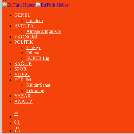
GENEL
Gündem
AVRUPA
Almanca/İngilizce
EKONOMİ
POLİTİK
Türkiye
Dünya
SÜPER Lig
SAĞLIK
SPOR
VİDEO
EĞİTİM
Kültür/Sanat
Teknoloji
YAZAR
ANALİZ