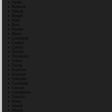
Aydın
Balıkesir
Bilecik
Bingöl
Bitlis
Bolu
Burdur
Bursa
Çanakkale
Çankırı
Çorum
Denizli
Diyarbakır
Edirne
Elazığ
Erzincan
Erzurum
Eskişehir
Gaziantep
Giresun
Gümüşhane
Hakkâri
Hatay
Isparta
Mersin