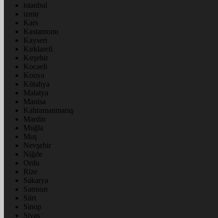
istanbul
izmir
Kars
Kastamonu
Kayseri
Kırklareli
Kırşehir
Kocaeli
Konya
Kütahya
Malatya
Manisa
Kahramanmaraş
Mardin
Muğla
Muş
Nevşehir
Niğde
Ordu
Rize
Sakarya
Samsun
Siirt
Sinop
Sivas