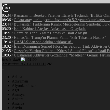
05:34
/
Ramazan’ın Bereketi Yarenler İftarıyla Taçlandı: ‘Birlikte Ol
08:36
/
Galatasaray, tarihi gecede Juventus’u 5-2 yenerek tur kapısını 
23:44
/
Bulgaristan Türklerinin Kimlik Mücadelesinin Sembolü: Tür
05:20
/
İsrail Kabinesi Ateşkes Anlaşmasını Onayladı.
10:21
/
Gazze’de Tarihi Zafer: Hamas ve İsrail Anlaştı!
23:20
/
Hamas’tan Trump’ın Planına Yanıt: “Esir Takasına Hazırız”
19:14
/
HAMAS’dan son dakika açıklaması!..
18:02
/
İsrail Donanması Sumud Filosu’na Saldırdı: Türk Aktivistler
21:35
/
Gazze’ye Yardım Götüren “Küresel Sumud Filosu”na İsrail E
10:05
/
Uluslararası Aktivistler Gözaltında: “Madleen” Gemisi Tartışm
İmsak
Vakti
02:00
Amsterdam
AZ BULUTLU
26°
Adana
Adıyaman
Afyonkarahisar
Ağrı
Amasya
Ankara
Antalya
Artvin