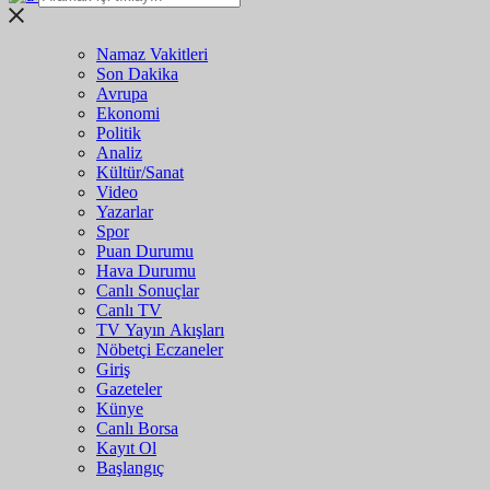
Namaz Vakitleri
Son Dakika
Avrupa
Ekonomi
Politik
Analiz
Kültür/Sanat
Video
Yazarlar
Spor
Puan Durumu
Hava Durumu
Canlı Sonuçlar
Canlı TV
TV Yayın Akışları
Nöbetçi Eczaneler
Giriş
Gazeteler
Künye
Canlı Borsa
Kayıt Ol
Başlangıç