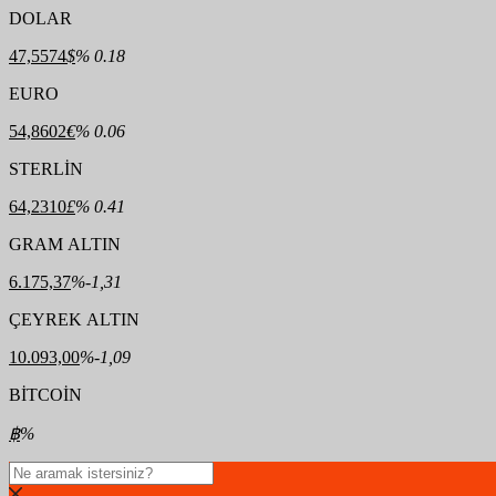
DOLAR
47,5574
$
% 0.18
EURO
54,8602
€
% 0.06
STERLİN
64,2310
£
% 0.41
GRAM ALTIN
6.175,37
%-1,31
ÇEYREK ALTIN
10.093,00
%-1,09
BİTCOİN
฿
%