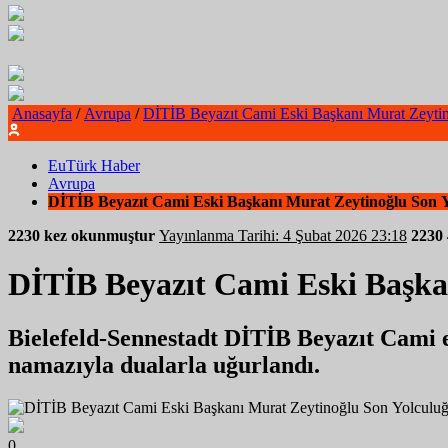
Anasayfa
/
Avrupa
/
DİTİB Beyazıt Cami Eski Başkanı Murat Zeyti
EuTürk Haber
Avrupa
DİTİB Beyazıt Cami Eski Başkanı Murat Zeytinoğlu Son 
2230 kez okunmuştur
Yayınlanma Tarihi: 4 Şubat 2026 23:18
2230
DİTİB Beyazıt Cami Eski Başka
Bielefeld-Sennestadt DİTİB Beyazıt Cami e
namazıyla dualarla uğurlandı.
0