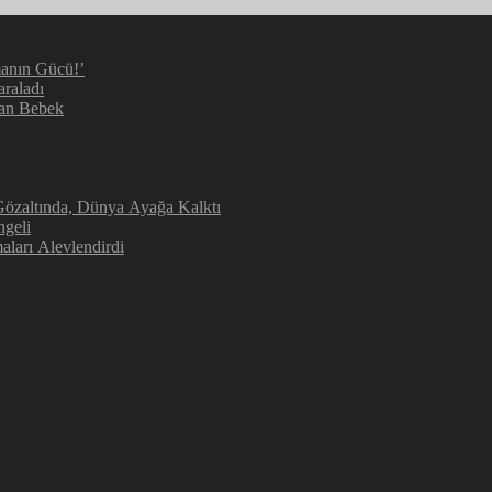
manın Gücü!’
araladı
kan Bebek
 Gözaltında, Dünya Ayağa Kalktı
ngeli
aları Alevlendirdi