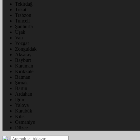
Tekirdağ
Tokat
Trabzon
Tunceli
Şanlıurfa
Uşak
Van
Yozgat
Zonguldak
Aksaray
Bayburt
Karaman
Kırıkkale
Batman
Şırnak
Bartın
Ardahan
Iğdır
Yalova
Karabük
Kilis
Osmaniye
Düzce