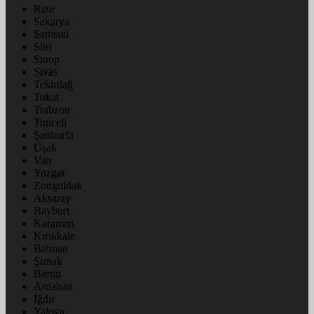
Rize
Sakarya
Samsun
Siirt
Sinop
Sivas
Tekirdağ
Tokat
Trabzon
Tunceli
Şanlıurfa
Uşak
Van
Yozgat
Zonguldak
Aksaray
Bayburt
Karaman
Kırıkkale
Batman
Şırnak
Bartın
Ardahan
Iğdır
Yalova