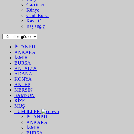
Gazeteler
Künye
Canlı Borsa
Kayıt Ol
Başlangıç
İSTANBUL
ANKARA
İZMİR
BURSA
ANTALYA
ADANA
KONYA
ANTEP
MERSİN
SAMSUN
RİZE
MUŞ
TÜM İLLER
İSTANBUL
ANKARA
İZMIR
BURSA