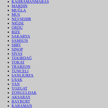
KAHRAMANMARAŞ
MARDIN
MUĞLA
MUŞ
NEVŞEHIR
NIĞDE
ORDU
RIZE
SAKARYA
SAMSUN
SIIRT
SINOP
SIVAS
TEKIRDAĞ
TOKAT
TRABZON
TUNCELI
ŞANLIURFA
UŞAK
VAN
YOZGAT
ZONGULDAK
AKSARAY
BAYBURT
KARAMAN