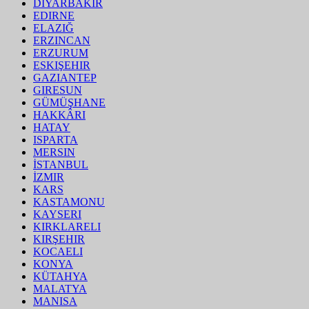
DIYARBAKIR
EDIRNE
ELAZIĞ
ERZINCAN
ERZURUM
ESKIŞEHIR
GAZIANTEP
GIRESUN
GÜMÜŞHANE
HAKKÂRI
HATAY
ISPARTA
MERSIN
İSTANBUL
İZMIR
KARS
KASTAMONU
KAYSERI
KIRKLARELI
KIRŞEHIR
KOCAELI
KONYA
KÜTAHYA
MALATYA
MANISA