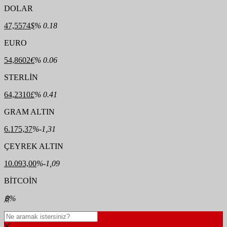
DOLAR
47,5574
$
% 0.18
EURO
54,8602
€
% 0.06
STERLİN
64,2310
£
% 0.41
GRAM ALTIN
6.175,37
%-1,31
ÇEYREK ALTIN
10.093,00
%-1,09
BİTCOİN
฿
%