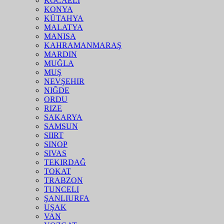
KOCAELI
KONYA
KÜTAHYA
MALATYA
MANISA
KAHRAMANMARAŞ
MARDIN
MUĞLA
MUŞ
NEVŞEHIR
NIĞDE
ORDU
RIZE
SAKARYA
SAMSUN
SIIRT
SINOP
SIVAS
TEKIRDAĞ
TOKAT
TRABZON
TUNCELI
ŞANLIURFA
UŞAK
VAN