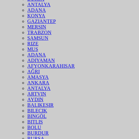
ANTALYA
ADANA
KONYA
GAZIANTEP
MERSIN
TRABZON
SAMSUN
RIZE
MUŞ
ADANA
ADIYAMAN
AFYONKARAHISAR
AĞRI
AMASYA
ANKARA
ANTALYA
ARTVIN
AYDIN
BALIKESIR
BILECIK
BINGÖL
BITLIS
BOLU
BURDUR
BURSA