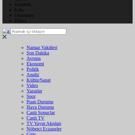
Karabük
Kilis
Osmaniye
Düzce
Namaz Vakitleri
Son Dakika
Avrupa
Ekonomi
Politik
Analiz
Kültür/Sanat
Video
Yazarlar
Spor
Puan Durumu
Hava Durumu
Canlı Sonuçlar
Canlı TV
TV Yayın Akışları
Nöbetçi Eczaneler
Giriş