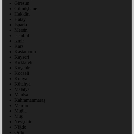
Giresun
Gümüşhane
Hakkâri
Hatay
Isparta
Mersin
istanbul
izmir
Kars
Kastamonu
Kayseri
Kırklareli
Kırşehir
Kocaeli
Konya
Kütahya
Malatya
Manisa
Kahramanmaraş
Mardin
Muğla
Muş
Nevşehir
Niğde
Ordu