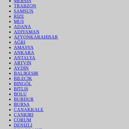
MERSIN
TRABZON
SAMSUN
RIZE
MUŞ
ADANA
ADIYAMAN
AFYONKARAHISAR
AĞRI
AMASYA
ANKARA
ANTALYA
ARTVIN
AYDIN
BALIKESIR
BILECIK
BINGÖL
BITLIS
BOLU
BURDUR
BURSA
ÇANAKKALE
ÇANKIRI
ÇORUM
DENIZLI