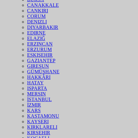
ÇANAKKALE
ÇANKIRI
ÇORUM
DENIZLI
DIYARBAKIR
EDIRNE
ELAZIĞ
ERZINCAN
ERZURUM
ESKIŞEHIR
GAZIANTEP
GIRESUN
GÜMÜŞHANE
HAKKÂRI
HATAY
ISPARTA
MERSIN
İSTANBUL
İZMIR
KARS
KASTAMONU
KAYSERI
KIRKLARELI
KIRŞEHIR