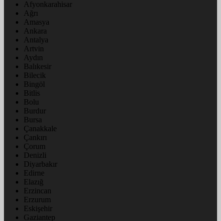
Afyonkarahisar
Ağrı
Amasya
Ankara
Antalya
Artvin
Aydın
Balıkesir
Bilecik
Bingöl
Bitlis
Bolu
Burdur
Bursa
Çanakkale
Çankırı
Çorum
Denizli
Diyarbakır
Edirne
Elazığ
Erzincan
Erzurum
Eskişehir
Gaziantep