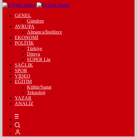
GENEL
Gündem
AVRUPA
Almanca/İngilizce
EKONOMİ
POLİTİK
Türkiye
Dünya
SÜPER Lig
SAĞLIK
SPOR
VİDEO
EĞİTİM
Kültür/Sanat
Teknoloji
YAZAR
ANALİZ