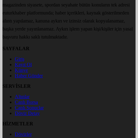
magazinden siyasete, spordan seyahate bütün konuların tek adresi
euturkhaber platformunda; haber içerikleri, kaynak gösterilmeden
alıntı yapılamaz, kanuna aykırı ve izinsiz olarak kopyalanamaz,
başka yerde yayınlanamaz. Aykırı işlem yapan kişi/kişiler için yasal
başvuru hakkı saklı tutulmaktadır.
SAYFALAR
Giriş
Kayıt Ol
Künye
Haber Gönder
SERVİSLER
Altınlar
Canlı Borsa
Canlı Sonuçlar
Döviz Detay
HİZMETLER
Dövizler