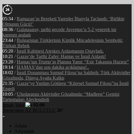
05:34
/
Ramazan’ın Bereketi Yarenler İftarıyla Taçlandı: ‘Birlikte
Olmanın Gücü!’
08:36
/
Galatasaray, tarihi gecede Juventus’u 5-2 yenerek tur
kapısını araladı
23:44
/
Bulgaristan Türklerinin Kimlik Mücadelesinin Sembolü:
Türkan Bebek
05:20
/
İsrail Kabinesi Ateşkes Anlaşmasını Onayladı.
10:21
/
Gazze’de Tarihi Zafer: Hamas ve İsrail Anlaştı!
23:20
/
Hamas’tan Trump’ın Planına Yanıt: “Esir Takasına Hazırız”
19:14
/
HAMAS’dan son dakika açıklaması!..
18:02
/
İsrail Donanması Sumud Filosu’na Saldırdı: Türk Aktivistler
Gözaltında, Dünya Ayağa Kalktı
21:35
/
Gazze’ye Yardım Götüren “Küresel Sumud Filosu”na İsrail
Engeli
10:05
/
Uluslararası Aktivistler Gözaltında: “Madleen” Gemisi
Tartışmaları Alevlendirdi
İmsak
Vakti
02:00
Amsterdam
AZ BULUTLU
26°
Adana
Adıyaman