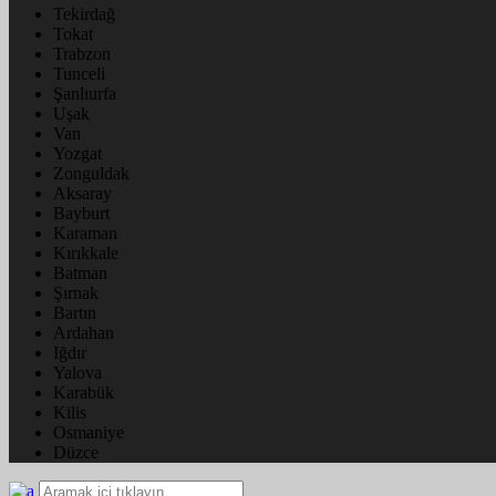
Tekirdağ
Tokat
Trabzon
Tunceli
Şanlıurfa
Uşak
Van
Yozgat
Zonguldak
Aksaray
Bayburt
Karaman
Kırıkkale
Batman
Şırnak
Bartın
Ardahan
Iğdır
Yalova
Karabük
Kilis
Osmaniye
Düzce