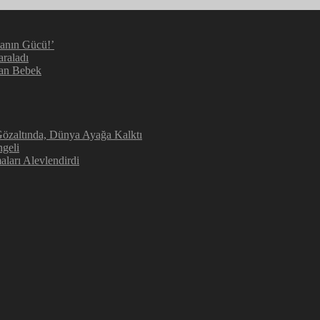
manın Gücü!’
araladı
kan Bebek
 Gözaltında, Dünya Ayağa Kalktı
geli
aları Alevlendirdi