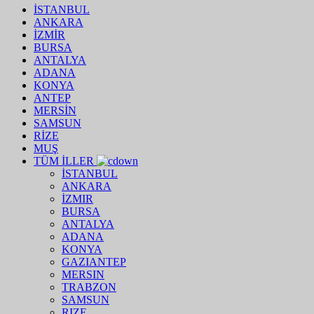
İSTANBUL
ANKARA
İZMİR
BURSA
ANTALYA
ADANA
KONYA
ANTEP
MERSİN
SAMSUN
RİZE
MUŞ
TÜM İLLER
İSTANBUL
ANKARA
İZMIR
BURSA
ANTALYA
ADANA
KONYA
GAZIANTEP
MERSIN
TRABZON
SAMSUN
RIZE