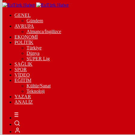
GENEL
Gündem
AVRUPA
Almanca/İngilizce
EKONOMİ
POLİTİK
Türkiye
Dünya
SÜPER Lig
SAĞLIK
SPOR
VİDEO
EĞİTİM
Kültür/Sanat
Teknoloji
YAZAR
ANALİZ