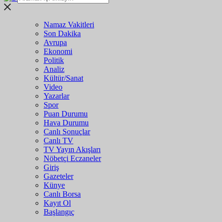
Namaz Vakitleri
Son Dakika
Avrupa
Ekonomi
Politik
Analiz
Kültür/Sanat
Video
Yazarlar
Spor
Puan Durumu
Hava Durumu
Canlı Sonuçlar
Canlı TV
TV Yayın Akışları
Nöbetçi Eczaneler
Giriş
Gazeteler
Künye
Canlı Borsa
Kayıt Ol
Başlangıç