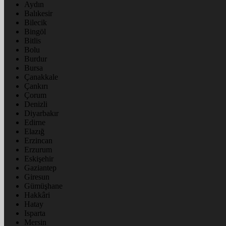
Aydın
Balıkesir
Bilecik
Bingöl
Bitlis
Bolu
Burdur
Bursa
Çanakkale
Çankırı
Çorum
Denizli
Diyarbakır
Edirne
Elazığ
Erzincan
Erzurum
Eskişehir
Gaziantep
Giresun
Gümüşhane
Hakkâri
Hatay
Isparta
Mersin