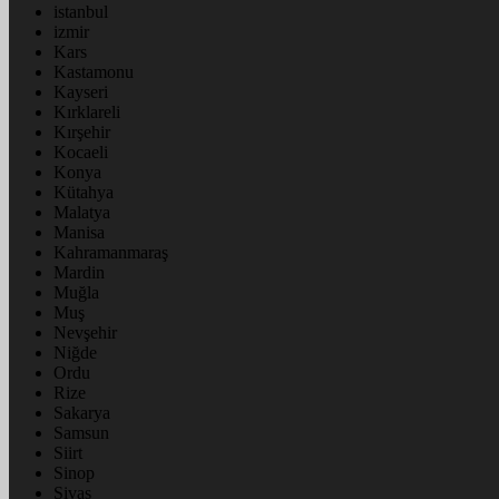
istanbul
izmir
Kars
Kastamonu
Kayseri
Kırklareli
Kırşehir
Kocaeli
Konya
Kütahya
Malatya
Manisa
Kahramanmaraş
Mardin
Muğla
Muş
Nevşehir
Niğde
Ordu
Rize
Sakarya
Samsun
Siirt
Sinop
Sivas