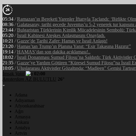
05:34
/
Ramazan’ın Bereketi Yarenler İftarıyla Taçlandı: ‘Birlikte Ol
08:36
/
Galatasaray, tarihi gecede Juventus’u 5-2 yenerek tur kapısını 
23:44
/
Bulgaristan Türklerinin Kimlik Mücadelesinin Sembolü: Tür
05:20
/
İsrail Kabinesi Ateşkes Anlaşmasını Onayladı.
10:21
/
Gazze’de Tarihi Zafer: Hamas ve İsrail Anlaştı!
23:20
/
Hamas’tan Trump’ın Planına Yanıt: “Esir Takasına Hazırız”
19:14
/
HAMAS’dan son dakika açıklaması!..
18:02
/
İsrail Donanması Sumud Filosu’na Saldırdı: Türk Aktivistler
21:35
/
Gazze’ye Yardım Götüren “Küresel Sumud Filosu”na İsrail En
10:05
/
Uluslararası Aktivistler Gözaltında: “Madleen” Gemisi Tartışm
İmsak
Vakti
02:00
Amsterdam
AZ BULUTLU
26°
Adana
Adıyaman
Afyonkarahisar
Ağrı
Amasya
Ankara
Antalya
Artvin