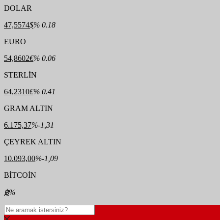
DOLAR
47,5574
$
% 0.18
EURO
54,8602
€
% 0.06
STERLİN
64,2310
£
% 0.41
GRAM ALTIN
6.175,37
%-1,31
ÇEYREK ALTIN
10.093,00
%-1,09
BİTCOİN
฿
%