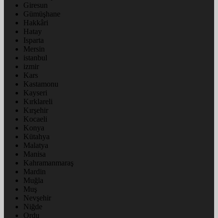
Giresun
Gümüşhane
Hakkâri
Hatay
Isparta
Mersin
istanbul
izmir
Kars
Kastamonu
Kayseri
Kırklareli
Kırşehir
Kocaeli
Konya
Kütahya
Malatya
Manisa
Kahramanmaraş
Mardin
Muğla
Muş
Nevşehir
Niğde
Ordu