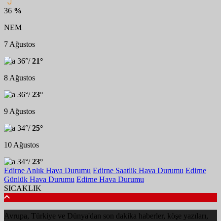
36
%
NEM
7 Ağustos
36°/
21°
8 Ağustos
36°/
23°
9 Ağustos
34°/
25°
10 Ağustos
34°/
23°
Edirne Anlık Hava Durumu
Edirne Saatlik Hava Durumu
Edirne
Günlük Hava Durumu
Edirne Hava Durumu
SICAKLIK
Avrupa, Türkiye ve Dünya'dan son dakika haberler, köşe yazıları,