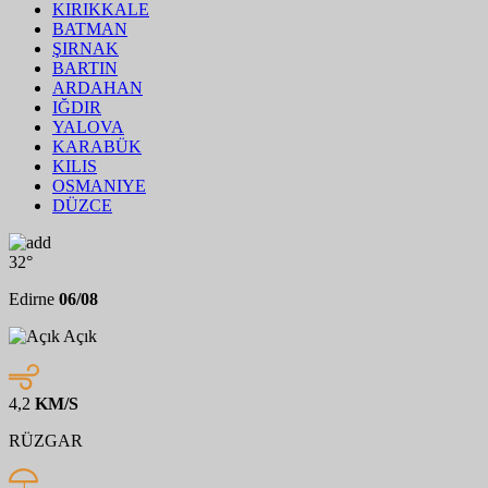
KIRIKKALE
BATMAN
ŞIRNAK
BARTIN
ARDAHAN
IĞDIR
YALOVA
KARABÜK
KILIS
OSMANIYE
DÜZCE
32°
Edirne
06/08
Açık
4,2
KM/S
RÜZGAR