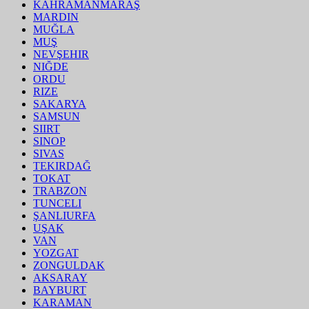
KAHRAMANMARAŞ
MARDIN
MUĞLA
MUŞ
NEVŞEHIR
NIĞDE
ORDU
RIZE
SAKARYA
SAMSUN
SIIRT
SINOP
SIVAS
TEKIRDAĞ
TOKAT
TRABZON
TUNCELI
ŞANLIURFA
UŞAK
VAN
YOZGAT
ZONGULDAK
AKSARAY
BAYBURT
KARAMAN