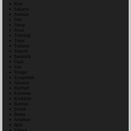
Rize
Sakarya
Samsun
Siirt
Sinop
Sivas
Tekirdağ
Tokat
Trabzon
Tunceli
Şanlıurfa
Uşak
Van
Yozgat
Zonguldak
Aksaray
Bayburt
Karaman
Kırıkkale
Batman
Şırnak
Bartın
Ardahan
Iğdır
Yalova