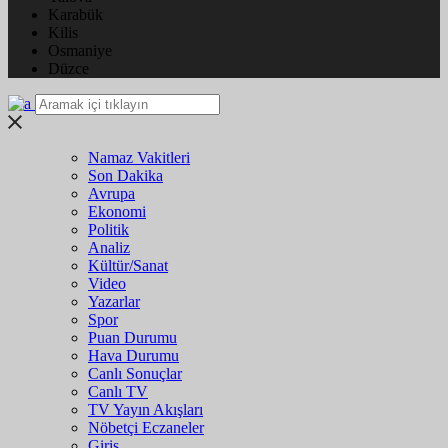
Karabük
Kilis
Osmaniye
Düzce
Namaz Vakitleri
Son Dakika
Avrupa
Ekonomi
Politik
Analiz
Kültür/Sanat
Video
Yazarlar
Spor
Puan Durumu
Hava Durumu
Canlı Sonuçlar
Canlı TV
TV Yayın Akışları
Nöbetçi Eczaneler
Giriş