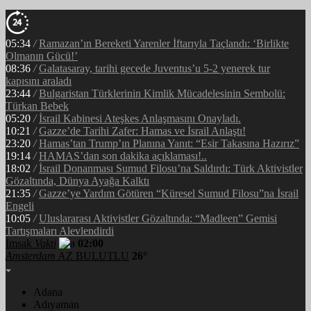
05:34
/
Ramazan’ın Bereketi Yarenler İftarıyla Taçlandı: ‘Birlikte
Olmanın Gücü!’
08:36
/
Galatasaray, tarihi gecede Juventus’u 5-2 yenerek tur
kapısını araladı
23:44
/
Bulgaristan Türklerinin Kimlik Mücadelesinin Sembolü:
Türkan Bebek
05:20
/
İsrail Kabinesi Ateşkes Anlaşmasını Onayladı.
10:21
/
Gazze’de Tarihi Zafer: Hamas ve İsrail Anlaştı!
23:20
/
Hamas’tan Trump’ın Planına Yanıt: “Esir Takasına Hazırız”
19:14
/
HAMAS’dan son dakika açıklaması!..
18:02
/
İsrail Donanması Sumud Filosu’na Saldırdı: Türk Aktivistler
Gözaltında, Dünya Ayağa Kalktı
21:35
/
Gazze’ye Yardım Götüren “Küresel Sumud Filosu”na İsrail
Engeli
10:05
/
Uluslararası Aktivistler Gözaltında: “Madleen” Gemisi
Tartışmaları Alevlendirdi
İmsak
Vakti
02:00
Amsterdam
AZ BULUTLU
26°
Adana
Adıyaman