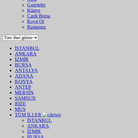
Gazeteler
Künye
Canlı Borsa
Kayıt Ol
Başlangıç
İSTANBUL
ANKARA
İZMİR
BURSA
ANTALYA
ADANA
KONYA
ANTEP
MERSİN
SAMSUN
RİZE
MUŞ
TÜM İLLER
İSTANBUL
ANKARA
İZMIR
BURSA