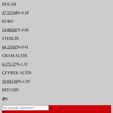
DOLAR
47,5574
$
% 0.18
EURO
54,8602
€
% 0.06
STERLİN
64,2310
£
% 0.41
GRAM ALTIN
6.175,37
%-1,31
ÇEYREK ALTIN
10.093,00
%-1,09
BİTCOİN
฿
%