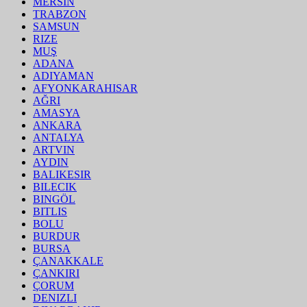
MERSIN
TRABZON
SAMSUN
RIZE
MUŞ
ADANA
ADIYAMAN
AFYONKARAHISAR
AĞRI
AMASYA
ANKARA
ANTALYA
ARTVIN
AYDIN
BALIKESIR
BILECIK
BINGÖL
BITLIS
BOLU
BURDUR
BURSA
ÇANAKKALE
ÇANKIRI
ÇORUM
DENIZLI