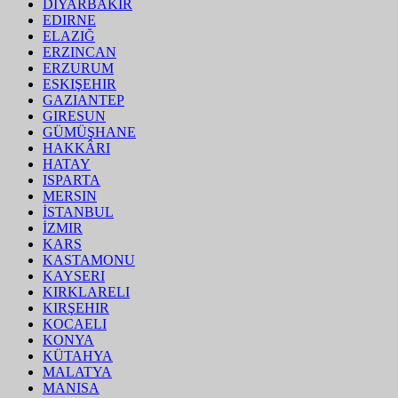
DIYARBAKIR
EDIRNE
ELAZIĞ
ERZINCAN
ERZURUM
ESKIŞEHIR
GAZIANTEP
GIRESUN
GÜMÜŞHANE
HAKKÂRI
HATAY
ISPARTA
MERSIN
İSTANBUL
İZMIR
KARS
KASTAMONU
KAYSERI
KIRKLARELI
KIRŞEHIR
KOCAELI
KONYA
KÜTAHYA
MALATYA
MANISA