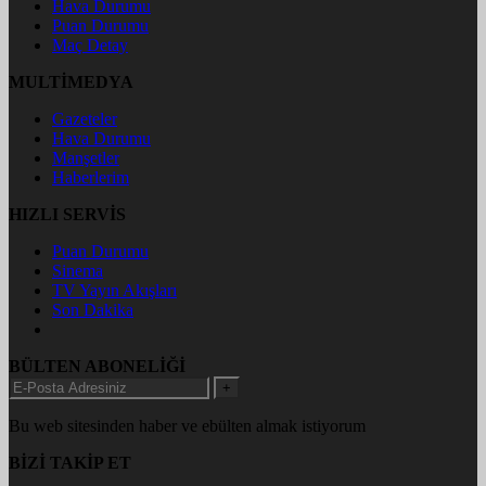
Hava Durumu
Puan Durumu
Maç Detay
MULTİMEDYA
Gazeteler
Hava Durumu
Manşetler
Haberlerim
HIZLI SERVİS
Puan Durumu
Sinema
TV Yayın Akışları
Son Dakika
BÜLTEN ABONELİĞİ
+
Bu web sitesinden haber ve ebülten almak istiyorum
BİZİ TAKİP ET