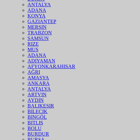
ANTALYA
ADANA
KONYA
GAZIANTEP
MERSIN
TRABZON
SAMSUN
RIZE
MUŞ
ADANA
ADIYAMAN
AFYONKARAHISAR
AĞRI
AMASYA
ANKARA
ANTALYA
ARTVIN
AYDIN
BALIKESIR
BILECIK
BINGÖL
BITLIS
BOLU
BURDUR
BURSA