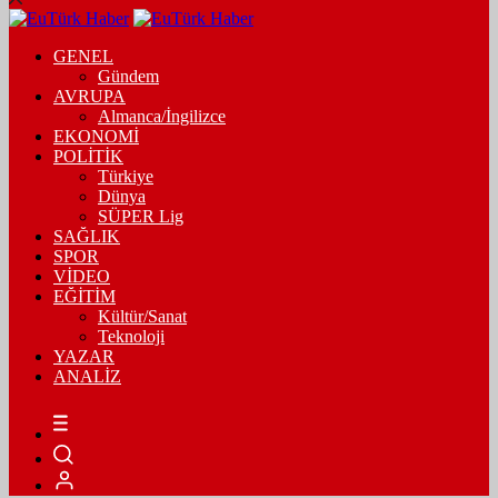
GENEL
Gündem
AVRUPA
Almanca/İngilizce
EKONOMİ
POLİTİK
Türkiye
Dünya
SÜPER Lig
SAĞLIK
SPOR
VİDEO
EĞİTİM
Kültür/Sanat
Teknoloji
YAZAR
ANALİZ