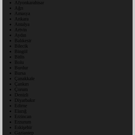
Afyonkarahisar
Ağrı
Amasya
Ankara
Antalya
Artvin
Aydın
Balıkesir
Bilecik
Bingöl
Bitlis
Bolu
Burdur
Bursa
Çanakkale
Çankırı
Çorum
Denizli
Diyarbakır
Edirne
Elazığ
Erzincan
Erzurum
Eskişehir
Gaziantep