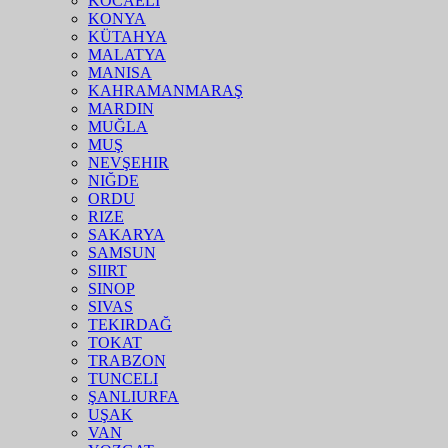
KOCAELI
KONYA
KÜTAHYA
MALATYA
MANISA
KAHRAMANMARAŞ
MARDIN
MUĞLA
MUŞ
NEVŞEHIR
NIĞDE
ORDU
RIZE
SAKARYA
SAMSUN
SIIRT
SINOP
SIVAS
TEKIRDAĞ
TOKAT
TRABZON
TUNCELI
ŞANLIURFA
UŞAK
VAN