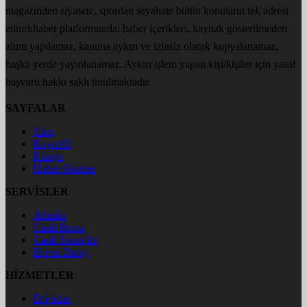
magazinden siyasete, spordan seyahate bütün konuların tek adresi
euturkhaber platformunda; haber içerikleri, kaynak gösterilmeden
alıntı yapılamaz, kanuna aykırı ve izinsiz olarak kopyalanamaz,
başka yerde yayınlanamaz. Aykırı işlem yapan kişi/kişiler için yasal
başvuru hakkı saklı tutulmaktadır.
SAYFALAR
Giriş
Kayıt Ol
Künye
Haber Gönder
SERVİSLER
Altınlar
Canlı Borsa
Canlı Sonuçlar
Döviz Detay
HİZMETLER
Dövizler