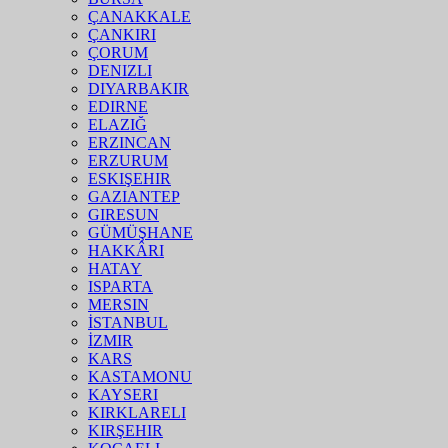
ÇANAKKALE
ÇANKIRI
ÇORUM
DENIZLI
DIYARBAKIR
EDIRNE
ELAZIĞ
ERZINCAN
ERZURUM
ESKIŞEHIR
GAZIANTEP
GIRESUN
GÜMÜŞHANE
HAKKÂRI
HATAY
ISPARTA
MERSIN
İSTANBUL
İZMIR
KARS
KASTAMONU
KAYSERI
KIRKLARELI
KIRŞEHIR