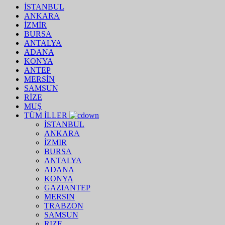
İSTANBUL
ANKARA
İZMİR
BURSA
ANTALYA
ADANA
KONYA
ANTEP
MERSİN
SAMSUN
RİZE
MUŞ
TÜM İLLER
İSTANBUL
ANKARA
İZMIR
BURSA
ANTALYA
ADANA
KONYA
GAZIANTEP
MERSIN
TRABZON
SAMSUN
RIZE