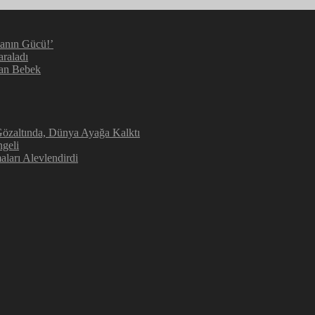
manın Gücü!’
araladı
kan Bebek
 Gözaltında, Dünya Ayağa Kalktı
geli
aları Alevlendirdi