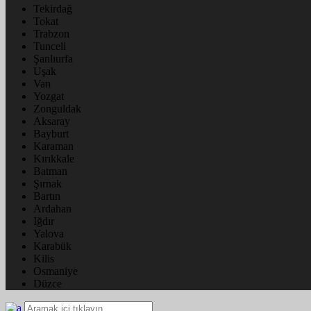
Tekirdağ
Tokat
Trabzon
Tunceli
Şanlıurfa
Uşak
Van
Yozgat
Zonguldak
Aksaray
Bayburt
Karaman
Kırıkkale
Batman
Şırnak
Bartın
Ardahan
Iğdır
Yalova
Karabük
Kilis
Osmaniye
Düzce