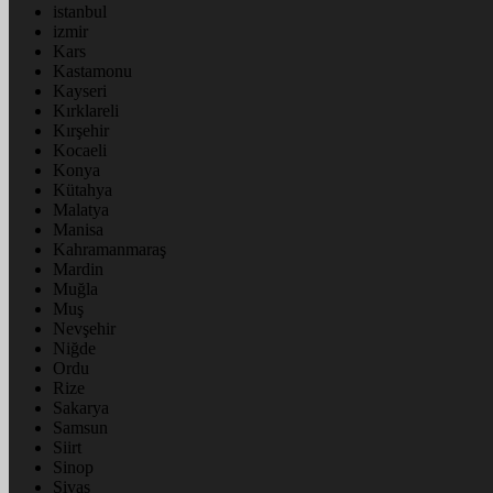
istanbul
izmir
Kars
Kastamonu
Kayseri
Kırklareli
Kırşehir
Kocaeli
Konya
Kütahya
Malatya
Manisa
Kahramanmaraş
Mardin
Muğla
Muş
Nevşehir
Niğde
Ordu
Rize
Sakarya
Samsun
Siirt
Sinop
Sivas