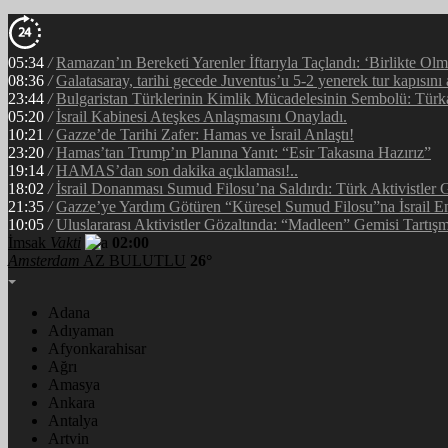
05:34
/
Ramazan’ın Bereketi Yarenler İftarıyla Taçlandı: ‘Birlikte Ol
08:36
/
Galatasaray, tarihi gecede Juventus’u 5-2 yenerek tur kapısını 
23:44
/
Bulgaristan Türklerinin Kimlik Mücadelesinin Sembolü: Tür
05:20
/
İsrail Kabinesi Ateşkes Anlaşmasını Onayladı.
10:21
/
Gazze’de Tarihi Zafer: Hamas ve İsrail Anlaştı!
23:20
/
Hamas’tan Trump’ın Planına Yanıt: “Esir Takasına Hazırız”
19:14
/
HAMAS’dan son dakika açıklaması!..
18:02
/
İsrail Donanması Sumud Filosu’na Saldırdı: Türk Aktivistler
21:35
/
Gazze’ye Yardım Götüren “Küresel Sumud Filosu”na İsrail En
10:05
/
Uluslararası Aktivistler Gözaltında: “Madleen” Gemisi Tartışm
İmsak
Vakti
02:00
Amsterdam
AZ BULUTLU
26°
Adana
Adıyaman
Afyonkarahisar
Ağrı
Amasya
Ankara
Antalya
Artvin