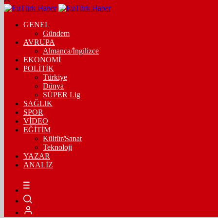
GENEL
Gündem
AVRUPA
Almanca/İngilizce
EKONOMİ
POLİTİK
Türkiye
Dünya
SÜPER Lig
SAĞLIK
SPOR
VİDEO
EĞİTİM
Kültür/Sanat
Teknoloji
YAZAR
ANALİZ