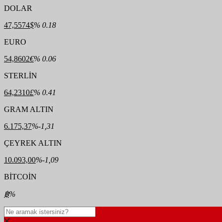
DOLAR
47,5574
$
% 0.18
EURO
54,8602
€
% 0.06
STERLİN
64,2310
£
% 0.41
GRAM ALTIN
6.175,37
%-1,31
ÇEYREK ALTIN
10.093,00
%-1,09
BİTCOİN
฿
%