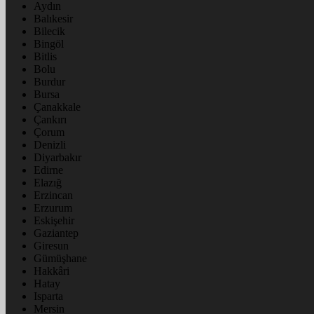
Aydın
Balıkesir
Bilecik
Bingöl
Bitlis
Bolu
Burdur
Bursa
Çanakkale
Çankırı
Çorum
Denizli
Diyarbakır
Edirne
Elazığ
Erzincan
Erzurum
Eskişehir
Gaziantep
Giresun
Gümüşhane
Hakkâri
Hatay
Isparta
Mersin