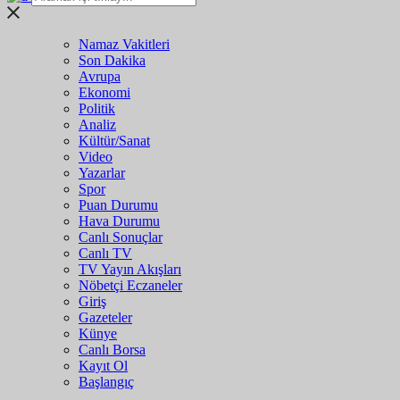
Namaz Vakitleri
Son Dakika
Avrupa
Ekonomi
Politik
Analiz
Kültür/Sanat
Video
Yazarlar
Spor
Puan Durumu
Hava Durumu
Canlı Sonuçlar
Canlı TV
TV Yayın Akışları
Nöbetçi Eczaneler
Giriş
Gazeteler
Künye
Canlı Borsa
Kayıt Ol
Başlangıç