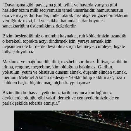
“Dayanışma gibi, paylaşma gibi, iyilik ve hayırda yarışma gibi
hasletler bizim milli seciyemizin temel unsurlarıdır, hamurumuzun
özü ve mayasıdır. Bunlar, millet olarak insanlığa en güzel örneklerini
verdiğimiz mazi, hal ve istikbal hattında asırlar boyunca
sancaktarlığını üstlendiğimiz değerlerdir.
Bizim beslendiğimiz o mümbit kaynakta, ruh köklerimizin uzandığı
o bereketli toprakta acıyı dindirmek için, yarayı sarmak için,
hepsinden öte bir derde deva olmak için kelimeye, cümleye, lügate
ihtiyaç duyulmaz.
Mazluma ve mağdura dili, dini, mezhebi sorulmaz. İhtiyaç sahibinin
ırkına, rengine, meşrebine, kim olduğuna bakılmaz. Garibin,
yoksulun, yetim ve öksüzün duasını almak, düşenin elinden tutmak,
merhum Mehmet Akif’in ifadesiyle ‘Hakkı tutup kaldırmak’, rıza-i
ilahiden başka hiçbir amaç, hiçbir kaygı taşımaz.
Bizim tüm bu hassasiyetlerimiz, tarih boyunca kurduğumuz
devletlerde olduğu gibi vakıf, dernek ve cemiyetlerimizde de en
parlak şekilde tebarüz etmiştir.”