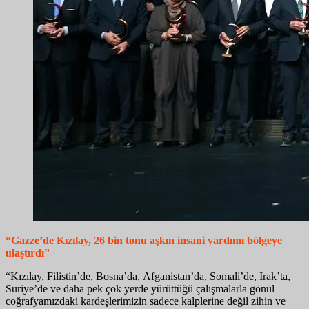
“Gazze’de Kızılay, 26 bin tonu aşkın insani yardımı bölgeye
ulaştırdı”
“Kızılay, Filistin’de, Bosna’da, Afganistan’da, Somali’de, Irak’ta,
Suriye’de ve daha pek çok yerde yürüttüğü çalışmalarla gönül
coğrafyamızdaki kardeşlerimizin sadece kalplerine değil zihin ve