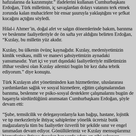
hafızalarına da kazınmıştır.” ifadelerini kullanan Cumhurbaşkanı
Erdoğan, Türk milletinin, iç savaşlardan dolayı vatanını terk etmek
zorunda kalan muhacirlere bir ensar şuuruyla yaklaştığını ve şefkat
kucağını açtığını söyledi.
Hilal-i Ahmer’in, doğal afet ve salgın dönemlerinde bakım, barınma
ve beslenme faaliyetleriyle de ön safta yer aldığını belirten Erdoğan,
“Kızılay, bu milletin yüz akıdır.
Kızılay, bu ülkenin övünç kaynağıdır. Kızılay, medeniyetimizin
kimlik vesikası, milli ve manevi şahsiyetimizin aynadaki
yansımasıdır. Yurt içi ve yurt dışındaki faaliyetleriyle milletimizin
iftihar vesilesi olan Kızılay ailemizi bugün bir kez daha tebrik
ediyorum.” diye konuştu.
Türk Kızılayın afet yönetiminden kan hizmetlerine, uluslararası
yardımlardan sağlık ve sosyal hizmetlere, eğitim çalışmalarından
barınma, beslenme ve psiko-sosyal desteklere çalışmalarını bugün de
başarıyla sürdürdüğünü anımsatan Cumhurbaşkanı Erdoğan, şöyle
devam etti:
“Şube, temsilcilik ve delegasyonlarıyla kan bağışı, hastane, lojistik
ve tıp merkezleriyle ihtiyaç sahiplerine yönelik ücretsiz butik
mağazalarıyla tüm bu faaliyetler özverili bir şekilde sınır ve engel
tanımadan devam ediyor. Gönüllülerimiz ve Kızılay mensuplarımız