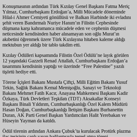
Konuşmasının ardından Türk Kızılay Genel Başkanı Fatma Meriç
Yılmaz, Cumhurbaşkanı Erdoğan’a, Milli Mücadele döneminde
Hilal-i Ahmer Cemiyeti gönüllüsü ve Balkan Harbinde iki evladını
şehit veren Bandırmalı Nuriye Hanım’ın Filistin Cephesinde
düşmana karşı kahramanca mücadele eden ve cephenin düşmesi
neticesinde kendisinden haber alınamayan son oğlu Murat’ın
akıbetini öğrenmek üzere Türk Kızılayına hitaben kaleme aldığı
mektubun yer aldığı bir tablo takdim etti.
Kızılay Ödülleri kapsamında Filistin Özel Ödülü’ne layık görülen
12 yaşındaki Gazzeli Renad Attallah, Cumhurbaşkanı Erdoğan’a
tasarımını kendisinin yaptığı ve üzerinde “Free Palestine” yazılı
tişörtü hediye etti.
Törene İçişleri Bakanı Mustafa Çiftçi, Milli Eğitim Bakanı Yusuf
Tekin, Sağlık Bakanı Kemal Memişoğlu, Sanayi ve Teknoloji
Bakanı Mehmet Fatih Kacır, Anayasa Mahkemesi Başkanı Kadir
Özkaya, Türk Devletleri Teşkilatı (TDT) Aksakallar Konseyi
Başkanı Binali Yıldırım, Cumhurbaşkanlığı Özel Kalem Müdürü
Hasan Doğan, Cumhurbaşkanlığı İletişim Başkanı Burhanettin
Duran, AK Parti Genel Başkan Yardımcıları Halit Yerebakan ve
Hüseyin Yayman da katıldı.
Ödül törenin ardından Ankara Çubuk’ta kurulacak Protürk plazma
ilaç tesisinin canlı yayın bağlantısıyla temel atma töreni