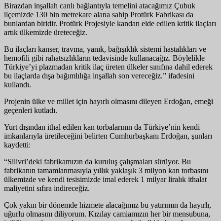
Birazdan inşallah canlı bağlantıyla temelini atacağımız Çubuk
ilçemizde 130 bin metrekare alana sahip Protürk Fabrikası da
bunlardan biridir. Protürk Projesiyle kandan elde edilen kritik ilaçları
artık ülkemizde üreteceğiz.
Bu ilaçları kanser, travma, yanık, bağışıklık sistemi hastalıkları ve
hemofili gibi rahatsızlıkların tedavisinde kullanacağız. Böylelikle
Türkiye’yi plazmadan kritik ilaç üreten ülkeler sınıfına dahil ederek
bu ilaçlarda dışa bağımlılığa inşallah son vereceğiz.” ifadesini
kullandı.
Projenin ülke ve millet için hayırlı olmasını dileyen Erdoğan, emeği
geçenleri kutladı.
Yurt dışından ithal edilen kan torbalarının da Türkiye’nin kendi
imkanlarıyla üretileceğini belirten Cumhurbaşkanı Erdoğan, şunları
kaydetti:
“Silivri’deki fabrikamızın da kuruluş çalışmaları sürüyor. Bu
fabrikanın tamamlanmasıyla yıllık yaklaşık 3 milyon kan torbasını
ülkemizde ve kendi tesisimizde imal ederek 1 milyar liralık ithalat
maliyetini sıfıra indireceğiz.
Çok yakın bir dönemde hizmete alacağımız bu yatırımın da hayırlı,
uğurlu olmasını diliyorum. Kızılay camiamızın her bir mensubuna,