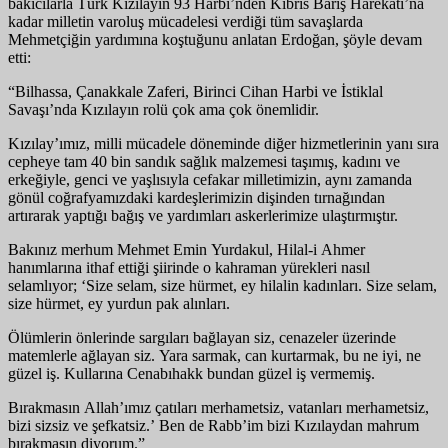
bakıcılarla Türk Kızılayın 93 Harbi’nden Kıbrıs Barış Harekatı’na
kadar milletin varoluş mücadelesi verdiği tüm savaşlarda
Mehmetçiğin yardımına koştuğunu anlatan Erdoğan, şöyle devam
etti:
“Bilhassa, Çanakkale Zaferi, Birinci Cihan Harbi ve İstiklal
Savaşı’nda Kızılayın rolü çok ama çok önemlidir.
Kızılay’ımız, milli mücadele döneminde diğer hizmetlerinin yanı sıra
cepheye tam 40 bin sandık sağlık malzemesi taşımış, kadını ve
erkeğiyle, genci ve yaşlısıyla cefakar milletimizin, aynı zamanda
gönül coğrafyamızdaki kardeşlerimizin dişinden tırnağından
artırarak yaptığı bağış ve yardımları askerlerimize ulaştırmıştır.
Bakınız merhum Mehmet Emin Yurdakul, Hilal-i Ahmer
hanımlarına ithaf ettiği şiirinde o kahraman yürekleri nasıl
selamlıyor; ‘Size selam, size hürmet, ey hilalin kadınları. Size selam,
size hürmet, ey yurdun pak alınları.
Ölümlerin önlerinde sargıları bağlayan siz, cenazeler üzerinde
matemlerle ağlayan siz. Yara sarmak, can kurtarmak, bu ne iyi, ne
güzel iş. Kullarına Cenabıhakk bundan güzel iş vermemiş.
Bırakmasın Allah’ımız çatıları merhametsiz, vatanları merhametsiz,
bizi sizsiz ve şefkatsiz.’ Ben de Rabb’im bizi Kızılaydan mahrum
bırakmasın diyorum.”