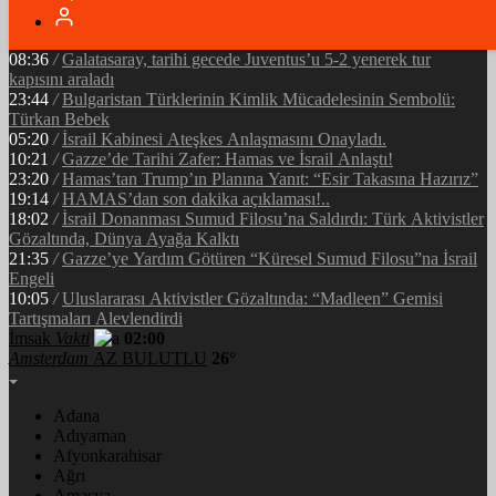
05:34
/
Ramazan’ın Bereketi Yarenler İftarıyla Taçlandı: ‘Birlikte
Olmanın Gücü!’
08:36
/
Galatasaray, tarihi gecede Juventus’u 5-2 yenerek tur
kapısını araladı
23:44
/
Bulgaristan Türklerinin Kimlik Mücadelesinin Sembolü:
Türkan Bebek
05:20
/
İsrail Kabinesi Ateşkes Anlaşmasını Onayladı.
10:21
/
Gazze’de Tarihi Zafer: Hamas ve İsrail Anlaştı!
23:20
/
Hamas’tan Trump’ın Planına Yanıt: “Esir Takasına Hazırız”
19:14
/
HAMAS’dan son dakika açıklaması!..
18:02
/
İsrail Donanması Sumud Filosu’na Saldırdı: Türk Aktivistler
Gözaltında, Dünya Ayağa Kalktı
21:35
/
Gazze’ye Yardım Götüren “Küresel Sumud Filosu”na İsrail
Engeli
10:05
/
Uluslararası Aktivistler Gözaltında: “Madleen” Gemisi
Tartışmaları Alevlendirdi
İmsak
Vakti
02:00
Amsterdam
AZ BULUTLU
26°
Adana
Adıyaman
Afyonkarahisar
Ağrı
Amasya