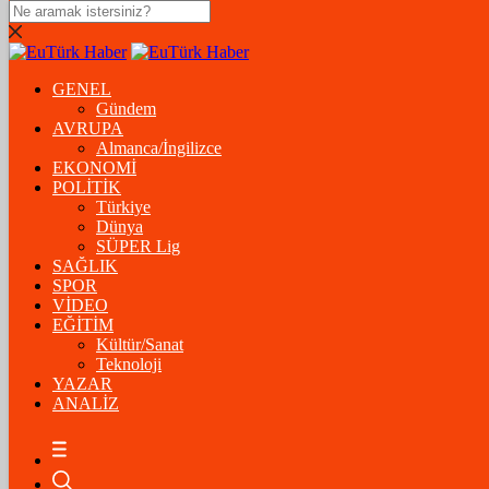
DOLAR
47,5574
$
% 0.18
GENEL
EURO
Gündem
AVRUPA
54,8602
€
% 0.06
Almanca/İngilizce
STERLİN
EKONOMİ
POLİTİK
64,2310
£
% 0.41
Türkiye
Dünya
GRAM ALTIN
SÜPER Lig
SAĞLIK
6.175,37
%-1,31
SPOR
VİDEO
ÇEYREK ALTIN
EĞİTİM
Kültür/Sanat
10.093,00
%-1,09
Teknoloji
YAZAR
BİTCOİN
ANALİZ
฿
%