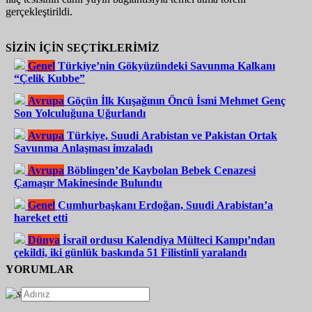
gerçekleştirildi.
SİZİN İÇİN SEÇTİKLERİMİZ
Genel
Türkiye’nin Gökyüzündeki Savunma Kalkanı
“Çelik Kubbe”
Avrupa
Göçün İlk Kuşağının Öncü İsmi Mehmet Genç
Son Yolculuğuna Uğurlandı
Avrupa
Türkiye, Suudi Arabistan ve Pakistan Ortak
Savunma Anlaşması imzaladı
Avrupa
Böblingen’de Kaybolan Bebek Cenazesi
Çamaşır Makinesinde Bulundu
Genel
Cumhurbaşkanı Erdoğan, Suudi Arabistan’a
hareket etti
Dünya
İsrail ordusu Kalendiya Mülteci Kampı’ndan
çekildi, iki günlük baskında 51 Filistinli yaralandı
YORUMLAR