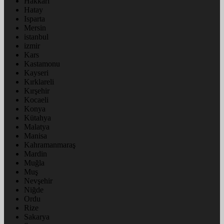
Hakkâri
Hatay
Isparta
Mersin
istanbul
izmir
Kars
Kastamonu
Kayseri
Kırklareli
Kırşehir
Kocaeli
Konya
Kütahya
Malatya
Manisa
Kahramanmaraş
Mardin
Muğla
Muş
Nevşehir
Niğde
Ordu
Rize
Sakarya