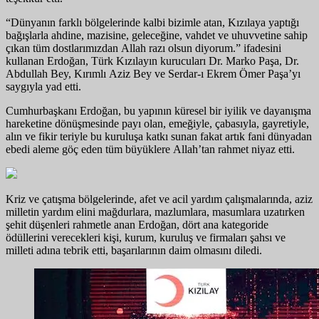
“Dünyanın farklı bölgelerinde kalbi bizimle atan, Kızılaya yaptığı
bağışlarla ahdine, mazisine, geleceğine, vahdet ve uhuvvetine sahip
çıkan tüm dostlarımızdan Allah razı olsun diyorum.” ifadesini
kullanan Erdoğan, Türk Kızılayın kurucuları Dr. Marko Paşa, Dr.
Abdullah Bey, Kırımlı Aziz Bey ve Serdar-ı Ekrem Ömer Paşa’yı
saygıyla yad etti.
Cumhurbaşkanı Erdoğan, bu yapının küresel bir iyilik ve dayanışma
hareketine dönüşmesinde payı olan, emeğiyle, çabasıyla, gayretiyle,
alın ve fikir teriyle bu kuruluşa katkı sunan fakat artık fani dünyadan
ebedi aleme göç eden tüm büyüklere Allah’tan rahmet niyaz etti.
Kriz ve çatışma bölgelerinde, afet ve acil yardım çalışmalarında, aziz
milletin yardım elini mağdurlara, mazlumlara, masumlara uzatırken
şehit düşenleri rahmetle anan Erdoğan, dört ana kategoride
ödüllerini verecekleri kişi, kurum, kuruluş ve firmaları şahsı ve
milleti adına tebrik etti, başarılarının daim olmasını diledi.