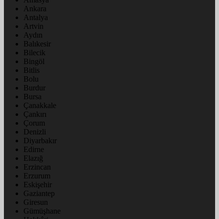
Ankara
Antalya
Artvin
Aydın
Balıkesir
Bilecik
Bingöl
Bitlis
Bolu
Burdur
Bursa
Çanakkale
Çankırı
Çorum
Denizli
Diyarbakır
Edirne
Elazığ
Erzincan
Erzurum
Eskişehir
Gaziantep
Giresun
Gümüşhane