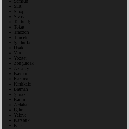
Samsun
Siirt
Sinop
Sivas
Tekirdağ
Tokat
Trabzon
Tunceli
Şanlıurfa
Uşak
Van
Yozgat
Zonguldak
Aksaray
Bayburt
Karaman
Kırıkkale
Batman
Şırnak
Bartın
Ardahan
Iğdır
Yalova
Karabük
Kilis