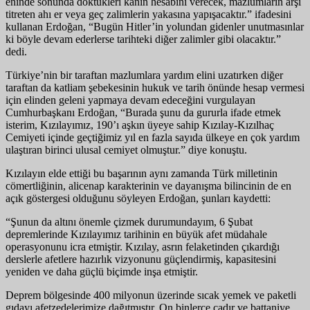
eninde sonunda döktükleri kanın hesabını verecek, mazlumların arşı
titreten ahı er veya geç zalimlerin yakasına yapışacaktır.” ifadesini
kullanan Erdoğan, “Bugün Hitler’in yolundan gidenler unutmasınlar
ki böyle devam ederlerse tarihteki diğer zalimler gibi olacaktır.”
dedi.
Türkiye’nin bir taraftan mazlumlara yardım elini uzatırken diğer
taraftan da katliam şebekesinin hukuk ve tarih önünde hesap vermesi
için elinden geleni yapmaya devam edeceğini vurgulayan
Cumhurbaşkanı Erdoğan, “Burada şunu da gururla ifade etmek
isterim, Kızılayımız, 190’ı aşkın üyeye sahip Kızılay-Kızılhaç
Cemiyeti içinde geçtiğimiz yıl en fazla sayıda ülkeye en çok yardım
ulaştıran birinci ulusal cemiyet olmuştur.” diye konuştu.
Kızılayın elde ettiği bu başarının aynı zamanda Türk milletinin
cömertliğinin, alicenap karakterinin ve dayanışma bilincinin de en
açık göstergesi olduğunu söyleyen Erdoğan, şunları kaydetti:
“Şunun da altını önemle çizmek durumundayım, 6 Şubat
depremlerinde Kızılayımız tarihinin en büyük afet müdahale
operasyonunu icra etmiştir. Kızılay, asrın felaketinden çıkardığı
derslerle afetlere hazırlık vizyonunu güçlendirmiş, kapasitesini
yeniden ve daha güçlü biçimde inşa etmiştir.
Deprem bölgesinde 400 milyonun üzerinde sıcak yemek ve paketli
gıdayı afetzedelerimize dağıtmıştır. On binlerce çadır ve battaniye