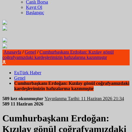
Canlı Borsa
Kayıt Ol
Başlangıç
Anasayfa
/
Genel
/
Cumhurbaşkanı Erdoğan: Kızılay gönül
coğrafyamızdaki kardeşlerimizin hafızalarına kazınmıştır
EuTürk Haber
Genel
Cumhurbaşkanı Erdoğan: Kızılay gönül coğrafyamızdaki
kardeşlerimizin hafızalarına kazınmıştır
589 kez okunmuştur
Yayınlanma Tarihi: 11 Haziran 2026 21:34
589
11 Haziran 2026
Cumhurbaşkanı Erdoğan:
Kızılay gönül coğrafyamızdaki