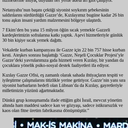
hizmetlerine ihtiyaç duyulan her yerde adeta arı gibi çalışıyor.
Netanyahu’nun başını çektiği siyonist soykırım şebekesinin
saldırılarını sürdürdüğü Gazze’de, Kızılayımız bugüne kadar 26 bin
tonu aşkın insani yardım malzemesini bölgeye ulaştırdı.
7 Ekim’den bu yana 15 milyon öğün sıcak yemekle Gazzeli
kardeşlerimizin sofralarına katkı yaptık. Aşevi hizmetleriyle günlük
30 bin kişiye sıcak yemek dağıttı.
Vekaletle kurban kampanyası ile Gazze için 22 bin 757 hisse kurban
kesti. Ateşkes sonrası başlattığı ‘Gazze, Neşeli Çocuklar Projesi’yle
Gazze’deki yavrularımıza gıda hizmeti veren Kızılay, bir yandan da
çocuklara yönelik psiko-sosyal destek faaliyetleri ifa ediyor.
Kızılay Gazze Ofisi, eş zamanlı olarak sahada ihtiyaçların tespiti ve
iyileştirme çalışmalarını titizlikle yerine getiriyor. Gazze’nin yanı sıra
siyonist barbarların hedefi olan Lübnan’da da Kızılay, gayretleriyle
milletimizin yüzünü ağartmaktadır.
Dünkü grup konuşmamda ifade ettiğim gibi İsrail, mevcut yönetim
altında ham maddesi sadece kan ve gözyaşı, sadece istikrarsızlık ve
kaos olan fitne üretim fabrikasına dönüşmüştür.”