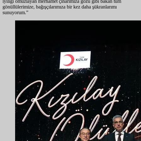
iyiliği omuzlayan merhamet çınarımıza gözü gibi bakan tüm
gönüllülerimize, bağışçılarımıza bir kez daha şükranlarımı
sunuyorum.”