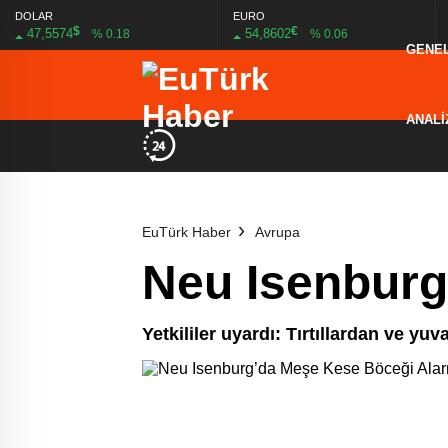
DOLAR
EURO
$
€
47,5574
54,8602
% 0.18
% 0.06
GENE
ANALİ
EuTürk Haber
Avrupa
Neu Isenburg
Yetkililer uyardı: Tırtıllardan ve yu