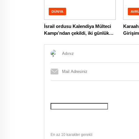
DÜNYA
AVR
İsrail ordusu Kalendiya Mülteci
Karaah
Kampı’ndan çekildi, iki günlük
Girişim
baskında 51 Filistinli yaralandı
Sırbist
Geçti
En az 10 karakter gerekli