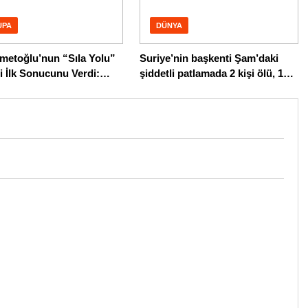
UPA
DÜNYA
metoğlu’nun “Sıla Yolu”
Suriye’nin başkenti Şam’daki
i İlk Sonucunu Verdi:
şiddetli patlamada 2 kişi ölü, 13
an Büyükelçisi Harekete
kişi yaralandı