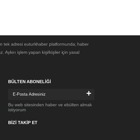
ın tek adresi euturkhaber platformunda; haber
Aykırı işlem yapan kişi/kişiler için yasal
BÜLTEN ABONELİĞİ
+
Bu web sitesinden haber ve ebülten almak
istiyorum
BİZİ TAKİP ET