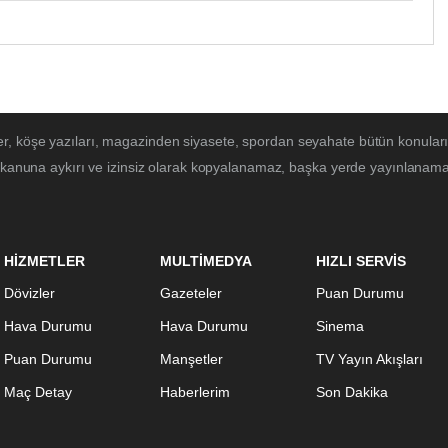
r, köşe yazıları, magazinden siyasete, spordan seyahate bütün konular
 kanuna aykırı ve izinsiz olarak kopyalanamaz, başka yerde yayınlanamaz. 
HİZMETLER
MULTİMEDYA
HIZLI SERVİS
Dövizler
Gazeteler
Puan Durumu
Hava Durumu
Hava Durumu
Sinema
Puan Durumu
Manşetler
TV Yayın Akışları
Maç Detay
Haberlerim
Son Dakika