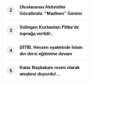
Uluslararası Aktivistler
2
Gözaltında: “Madleen” Gemisi
Tartışmaları Alevlendirdi
Solingen Kurbanları Filibe’de
3
toprağa verildi!..
DİTİB, Hessen eyaletinde İslam
4
din dersi eğitimine devam
edecek
Katar Başbakanı resmi olarak
5
ateşkesi duyurdu!…