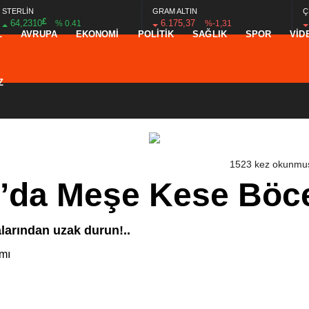
STERLİN
GRAM ALTIN
Ç
£
64,2310
6.175,37
% 0.41
%-1,31
L
AVRUPA
EKONOMİ
POLİTİK
SAĞLIK
SPOR
VİD
Z
1523 kez okunmu
’da Meşe Kese Böce
valarından uzak durun!..