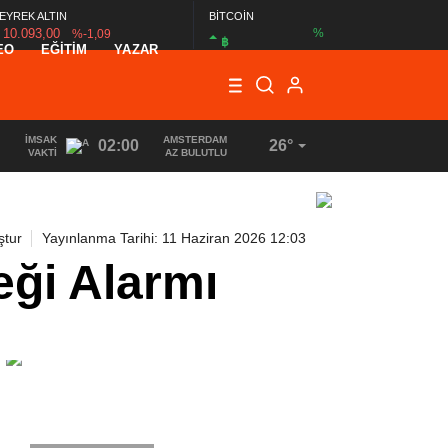
EYREK ALTIN
BİTCOİN
10.093,00
%
%-1,09
฿
EO
EĞİTİM
YAZAR
İMSAK
AMSTERDAM
02:00
26°
VAKTI
AZ BULUTLU
ştur
Yayınlanma Tarihi: 11 Haziran 2026 12:03
ği Alarmı