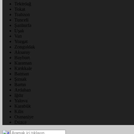
Tekirdağ
Tokat
Trabzon
Tunceli
Şanlıurfa
Uşak
Van
Yozgat
Zonguldak
Aksaray
Bayburt
Karaman
Kırıkkale
Batman
Şırnak
Bartın
Ardahan
Iğdır
Yalova
Karabük
Kilis
Osmaniye
Düzce