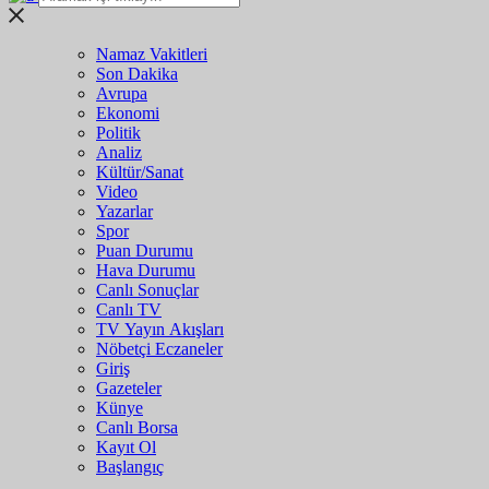
Namaz Vakitleri
Son Dakika
Avrupa
Ekonomi
Politik
Analiz
Kültür/Sanat
Video
Yazarlar
Spor
Puan Durumu
Hava Durumu
Canlı Sonuçlar
Canlı TV
TV Yayın Akışları
Nöbetçi Eczaneler
Giriş
Gazeteler
Künye
Canlı Borsa
Kayıt Ol
Başlangıç