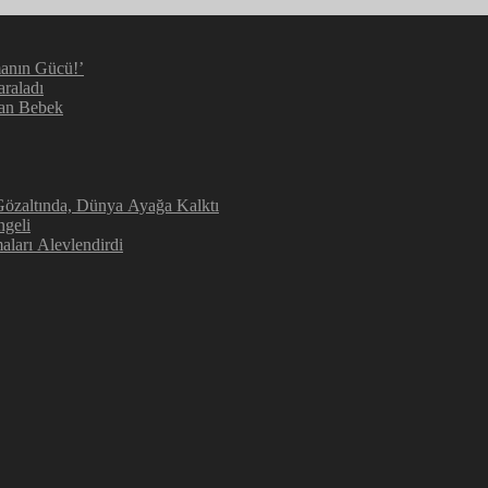
manın Gücü!’
araladı
kan Bebek
 Gözaltında, Dünya Ayağa Kalktı
ngeli
aları Alevlendirdi