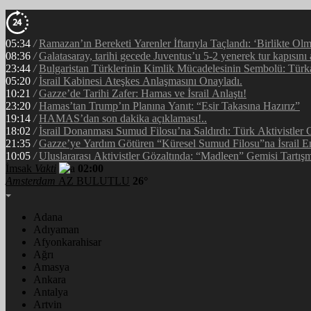
05:34
/
Ramazan’ın Bereketi Yarenler İftarıyla Taçlandı: ‘Birlikte Ol
08:36
/
Galatasaray, tarihi gecede Juventus’u 5-2 yenerek tur kapısını 
23:44
/
Bulgaristan Türklerinin Kimlik Mücadelesinin Sembolü: Tür
05:20
/
İsrail Kabinesi Ateşkes Anlaşmasını Onayladı.
10:21
/
Gazze’de Tarihi Zafer: Hamas ve İsrail Anlaştı!
23:20
/
Hamas’tan Trump’ın Planına Yanıt: “Esir Takasına Hazırız”
19:14
/
HAMAS’dan son dakika açıklaması!..
18:02
/
İsrail Donanması Sumud Filosu’na Saldırdı: Türk Aktivistler
21:35
/
Gazze’ye Yardım Götüren “Küresel Sumud Filosu”na İsrail E
10:05
/
Uluslararası Aktivistler Gözaltında: “Madleen” Gemisi Tartışm
İmsak
Vakti
02:00
Amsterdam
AZ BULUTLU
26°
Adana
Adıyaman
Afyonkarahisar
Ağrı
Amasya
Ankara
Antalya
Artvin