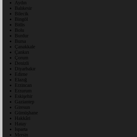
Aydın
Balıkesir
Bilecik
Bingöl
Bitlis
Bolu
Burdur
Bursa
Çanakkale
Çankırı
Çorum
Denizli
Diyarbakır
Edirne
Elazığ
Erzincan
Erzurum
Eskişehir
Gaziantep
Giresun
Gümüşhane
Hakkâri
Hatay
Isparta
Mersin