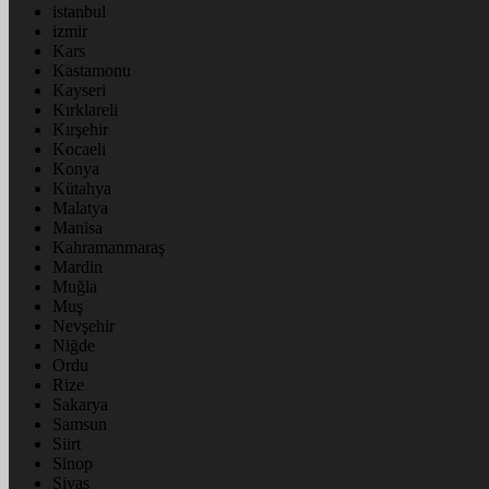
istanbul
izmir
Kars
Kastamonu
Kayseri
Kırklareli
Kırşehir
Kocaeli
Konya
Kütahya
Malatya
Manisa
Kahramanmaraş
Mardin
Muğla
Muş
Nevşehir
Niğde
Ordu
Rize
Sakarya
Samsun
Siirt
Sinop
Sivas