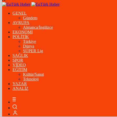
GENEL
Gündem
AVRUPA
Almanca/İngilizce
EKONOMİ
POLİTİK
Türkiye
Dünya
SÜPER Lig
SAĞLIK
SPOR
VİDEO
EĞİTİM
Kültür/Sanat
Teknoloji
YAZAR
ANALİZ