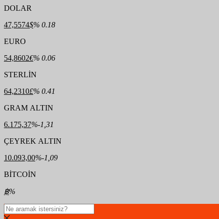
DOLAR
47,5574
$
% 0.18
EURO
54,8602
€
% 0.06
STERLİN
64,2310
£
% 0.41
GRAM ALTIN
6.175,37
%-1,31
ÇEYREK ALTIN
10.093,00
%-1,09
BİTCOİN
฿
%