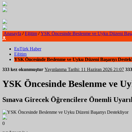
Anasayfa
/
Eğitim
/
YSK Öncesinde Beslenme ve Uyku Düzeni Başar
EuTürk Haber
Eğitim
YSK Öncesinde Beslenme ve Uyku Düzeni Başarıyı Destekl
333 kez okunmuştur
Yayınlanma Tarihi: 11 Haziran 2026 21:07
33
YSK Öncesinde Beslenme ve Uyk
Sınava Girecek Öğrencilere Önemli Uyarıl
0