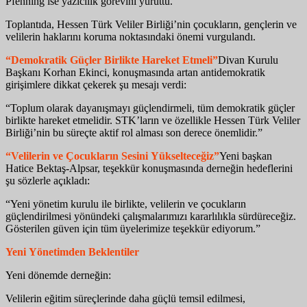
Pfenning ise yazıcılık görevini yürüttü.
Toplantıda, Hessen Türk Veliler Birliği’nin çocukların, gençlerin ve
velilerin haklarını koruma noktasındaki önemi vurgulandı.
“Demokratik Güçler Birlikte Hareket Etmeli”
Divan Kurulu
Başkanı Korhan Ekinci, konuşmasında artan antidemokratik
girişimlere dikkat çekerek şu mesajı verdi:
“Toplum olarak dayanışmayı güçlendirmeli, tüm demokratik güçler
birlikte hareket etmelidir. STK’ların ve özellikle Hessen Türk Veliler
Birliği’nin bu süreçte aktif rol alması son derece önemlidir.”
“Velilerin ve Çocukların Sesini Yükselteceğiz”
Yeni başkan
Hatice Bektaş-Alpsar, teşekkür konuşmasında derneğin hedeflerini
şu sözlerle açıkladı:
“Yeni yönetim kurulu ile birlikte, velilerin ve çocukların
güçlendirilmesi yönündeki çalışmalarımızı kararlılıkla sürdüreceğiz.
Gösterilen güven için tüm üyelerimize teşekkür ediyorum.”
Yeni Yönetimden Beklentiler
Yeni dönemde derneğin:
Velilerin eğitim süreçlerinde daha güçlü temsil edilmesi,