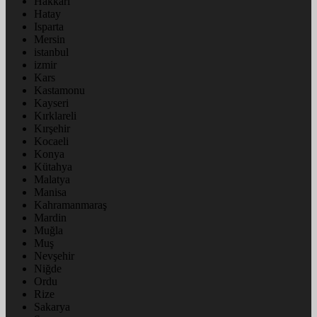
Hakkâri
Hatay
Isparta
Mersin
istanbul
izmir
Kars
Kastamonu
Kayseri
Kırklareli
Kırşehir
Kocaeli
Konya
Kütahya
Malatya
Manisa
Kahramanmaraş
Mardin
Muğla
Muş
Nevşehir
Niğde
Ordu
Rize
Sakarya