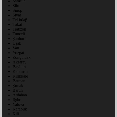
Samsun
Siirt
Sinop
Sivas
Tekirdağ
Tokat
Trabzon
Tunceli
Şanlıurfa
Uşak
Van
Yozgat
Zonguldak
Aksaray
Bayburt
Karaman
Kırıkkale
Batman
Şırnak
Bartın
Ardahan
Iğdır
Yalova
Karabük
Kilis