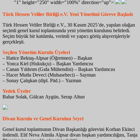
"1" height="250" width="100%" direction="up">
Türk Hessen Veliler Birliği e.V. Yeni Yönetimi Göreve Başladı
Türk Hessen Veliler Birliği e.V., 30 Kasım 2025’de, yapılan olağan
seçimli genel kurul toplantısında yeni yönetim kurulunu belirledi.
Seçim büyük bir katılımla, verimli ve yapıcı görüş alışverişleriyle
gerçekleşti.
Seçilen Yönetim Kurulu Üyeleri
– Hatice Bektaş-Alpsar (Öğretmen) – Başkan
– Yonca Kiel (Hukukçu) – Başkan Yardımcısı
– Canan Yıldırım (Gıda Mühendisi) – Başkan Yardımcısı
– Hacer Mutlu Deveci (Muhasebeci) – Sayman
– Sunay Çalışkan (dipl. Päd.) – Yazman
Yedek Üyeler
Bahar Solak, Gülcan Aygün, Serap Altun
Divan Kurulu ve Genel Kurulun Seyri
Genel kurul toplantısının Divan Başkanlığı görevini Korhan Ekinci
üstlendi. Elif Neva Almila Alpsar divan başkan yardımcılığını, Tanja