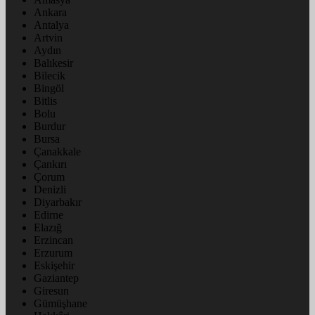
Ankara
Antalya
Artvin
Aydın
Balıkesir
Bilecik
Bingöl
Bitlis
Bolu
Burdur
Bursa
Çanakkale
Çankırı
Çorum
Denizli
Diyarbakır
Edirne
Elazığ
Erzincan
Erzurum
Eskişehir
Gaziantep
Giresun
Gümüşhane