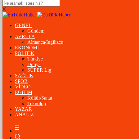
DOLAR
47,5574
$
% 0.18
GENEL
EURO
Gündem
AVRUPA
54,8602
€
% 0.06
Almanca/İngilizce
STERLİN
EKONOMİ
POLİTİK
64,2310
£
% 0.41
Türkiye
Dünya
GRAM ALTIN
SÜPER Lig
SAĞLIK
6.175,37
%-1,31
SPOR
VİDEO
ÇEYREK ALTIN
EĞİTİM
Kültür/Sanat
10.093,00
%-1,09
Teknoloji
YAZAR
BİTCOİN
ANALİZ
฿
%