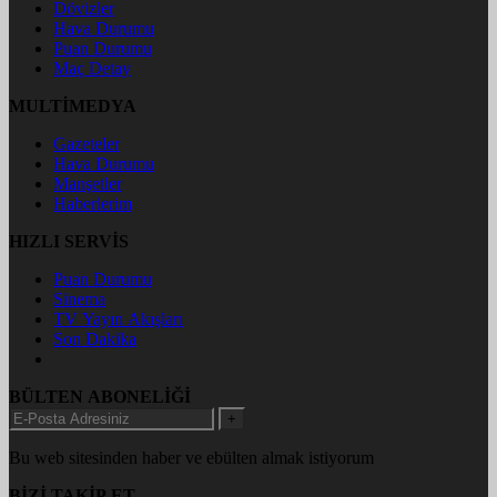
Dövizler
Hava Durumu
Puan Durumu
Maç Detay
MULTİMEDYA
Gazeteler
Hava Durumu
Manşetler
Haberlerim
HIZLI SERVİS
Puan Durumu
Sinema
TV Yayın Akışları
Son Dakika
BÜLTEN ABONELİĞİ
+
Bu web sitesinden haber ve ebülten almak istiyorum
BİZİ TAKİP ET