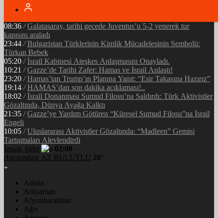
05:34
/
Ramazan’ın Bereketi Yarenler İftarıyla Taçlandı: ‘Birlikte
Olmanın Gücü!’
08:36
/
Galatasaray, tarihi gecede Juventus’u 5-2 yenerek tur
kapısını araladı
23:44
/
Bulgaristan Türklerinin Kimlik Mücadelesinin Sembolü:
Türkan Bebek
05:20
/
İsrail Kabinesi Ateşkes Anlaşmasını Onayladı.
10:21
/
Gazze’de Tarihi Zafer: Hamas ve İsrail Anlaştı!
23:20
/
Hamas’tan Trump’ın Planına Yanıt: “Esir Takasına Hazırız”
19:14
/
HAMAS’dan son dakika açıklaması!..
18:02
/
İsrail Donanması Sumud Filosu’na Saldırdı: Türk Aktivistler
Gözaltında, Dünya Ayağa Kalktı
21:35
/
Gazze’ye Yardım Götüren “Küresel Sumud Filosu”na İsrail
Engeli
10:05
/
Uluslararası Aktivistler Gözaltında: “Madleen” Gemisi
Tartışmaları Alevlendirdi
İmsak
Vakti
02:00
Amsterdam
AZ BULUTLU
26°
Adana
Adıyaman
Afyonkarahisar
Ağrı
Amasya