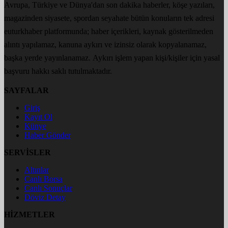
Avrupa, Türkiye ve Dünya'dan son dakika haberler, köşe yazıları,
magazinden siyasete, spordan seyahate bütün konuların tek adresi
euturkhaber platformunda; haber içerikleri, kaynak gösterilmeden
alıntı yapılamaz, kanuna aykırı ve izinsiz olarak kopyalanamaz,
başka yerde yayınlanamaz. Aykırı işlem yapan kişi/kişiler için yasal
başvuru hakkı saklı tutulmaktadır.
SAYFALAR
Giriş
Kayıt Ol
Künye
Haber Gönder
SERVİSLER
Altınlar
Canlı Borsa
Canlı Sonuçlar
Döviz Detay
HİZMETLER