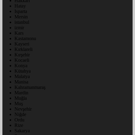
Hakkâri
Hatay
Isparta
Mersin
istanbul
izmir
Kars
Kastamonu
Kayseri
Kırklareli
Kırşehir
Kocaeli
Konya
Kütahya
Malatya
Manisa
Kahramanmaraş
Mardin
Muğla
Muş
Nevşehir
Niğde
Ordu
Rize
Sakarya