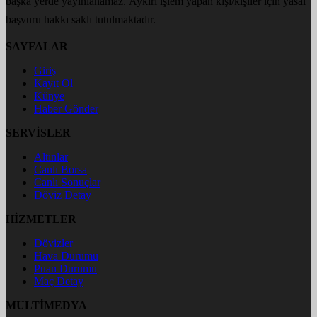
başka yerde yayınlanamaz. Aykırı işlem yapan kişi/kişiler için yasal
başvuru hakkı saklı tutulmaktadır.
SAYFALAR
Giriş
Kayıt Ol
Künye
Haber Gönder
SERVİSLER
Altınlar
Canlı Borsa
Canlı Sonuçlar
Döviz Detay
HİZMETLER
Dövizler
Hava Durumu
Puan Durumu
Maç Detay
MULTİMEDYA