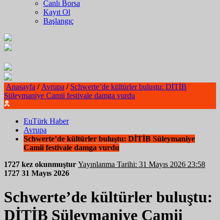
Canlı Borsa
Kayıt Ol
Başlangıç
Anasayfa
/
Avrupa
/
Schwerte’de kültürler buluştu: DİTİB
Süleymaniye Camii festivale damga vurdu
EuTürk Haber
Avrupa
Schwerte’de kültürler buluştu: DİTİB Süleymaniye
Camii festivale damga vurdu
1727 kez okunmuştur
Yayınlanma Tarihi: 31 Mayıs 2026 23:58
1727
31 Mayıs 2026
Schwerte’de kültürler buluştu:
DİTİB Süleymaniye Camii