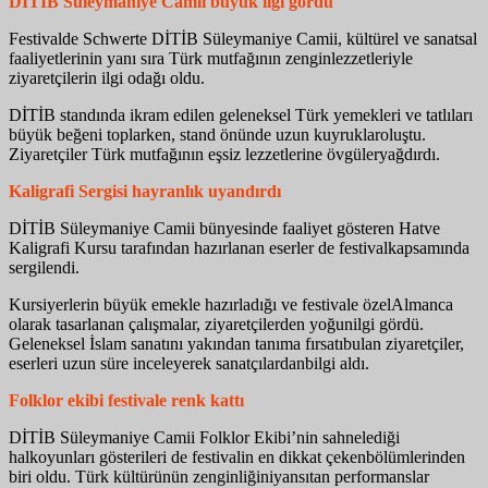
DİTİB
Süleymaniye
Camii
b
üyük
i
lgi
g
ördü
Festivalde Schwerte DİTİB Süleymaniye Camii, kültürel ve sanatsal
faaliyetlerinin yanı sıra Türk mutfağının zenginlezzetleriyle
ziyaretçilerin ilgi odağı oldu.
DİTİB standında ikram edilen geleneksel Türk yemekleri ve tatlıları
büyük beğeni toplarken, stand önünde uzun kuyruklaroluştu.
Ziyaretçiler Türk mutfağının eşsiz lezzetlerine övgüleryağdırdı.
Kaligrafi
Sergisi
h
ayranlık
u
yandırdı
DİTİB Süleymaniye Camii bünyesinde faaliyet gösteren Hatve
Kaligrafi Kursu tarafından hazırlanan eserler de festivalkapsamında
sergilendi.
Kursiyerlerin büyük emekle hazırladığı ve festivale özelAlmanca
olarak tasarlanan çalışmalar, ziyaretçilerden yoğunilgi gördü.
Geleneksel İslam sanatını yakından tanıma fırsatıbulan ziyaretçiler,
eserleri uzun süre inceleyerek sanatçılardanbilgi aldı.
Folklor
e
kibi
f
estivale
r
enk
k
attı
DİTİB Süleymaniye Camii Folklor Ekibi’nin sahnelediği
halkoyunları gösterileri de festivalin en dikkat çekenbölümlerinden
biri oldu. Türk kültürünün zenginliğiniyansıtan performanslar