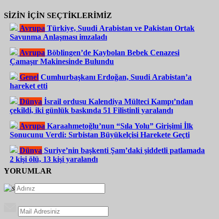
SİZİN İÇİN SEÇTİKLERİMİZ
Avrupa
Türkiye, Suudi Arabistan ve Pakistan Ortak
Savunma Anlaşması imzaladı
Avrupa
Böblingen’de Kaybolan Bebek Cenazesi
Çamaşır Makinesinde Bulundu
Genel
Cumhurbaşkanı Erdoğan, Suudi Arabistan’a
hareket etti
Dünya
İsrail ordusu Kalendiya Mülteci Kampı’ndan
çekildi, iki günlük baskında 51 Filistinli yaralandı
Avrupa
Karaahmetoğlu’nun “Sıla Yolu” Girişimi İlk
Sonucunu Verdi: Sırbistan Büyükelçisi Harekete Geçti
Dünya
Suriye’nin başkenti Şam’daki şiddetli patlamada
2 kişi ölü, 13 kişi yaralandı
YORUMLAR