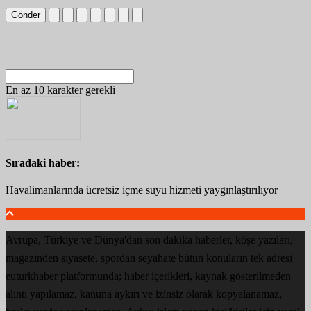
Gönder
En az 10 karakter gerekli
Sıradaki haber:
Havalimanlarında ücretsiz içme suyu hizmeti yaygınlaştırılıyor
Avrupa, Türkiye ve Dünya'dan son dakika haberler, köşe yazıları,
magazinden siyasete, spordan seyahate bütün konuların tek adresi
euturkhaber platformunda; haber içerikleri, kaynak gösterilmeden
alıntı yapılamaz, kanuna aykırı ve izinsiz olarak kopyalanamaz,