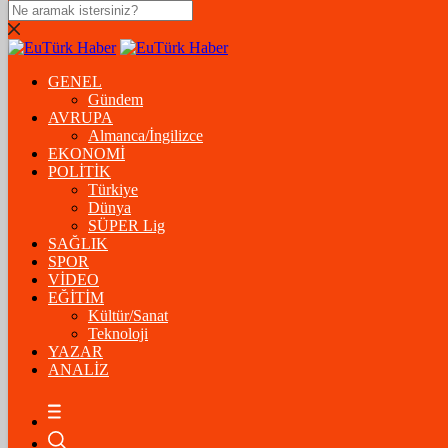
DOLAR
47,5574
$
% 0.18
GENEL
EURO
Gündem
AVRUPA
54,8602
€
% 0.06
Almanca/İngilizce
STERLİN
EKONOMİ
POLİTİK
64,2310
£
% 0.41
Türkiye
Dünya
GRAM ALTIN
SÜPER Lig
SAĞLIK
6.175,37
%-1,31
SPOR
VİDEO
ÇEYREK ALTIN
EĞİTİM
Kültür/Sanat
10.093,00
%-1,09
Teknoloji
YAZAR
BİTCOİN
ANALİZ
฿
%