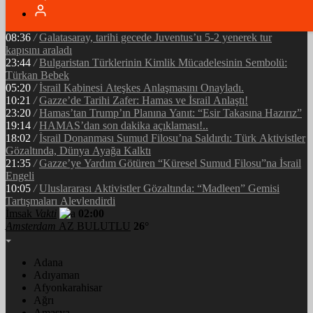
05:34
/
Ramazan’ın Bereketi Yarenler İftarıyla Taçlandı: ‘Birlikte
Olmanın Gücü!’
08:36
/
Galatasaray, tarihi gecede Juventus’u 5-2 yenerek tur
kapısını araladı
23:44
/
Bulgaristan Türklerinin Kimlik Mücadelesinin Sembolü:
Türkan Bebek
05:20
/
İsrail Kabinesi Ateşkes Anlaşmasını Onayladı.
10:21
/
Gazze’de Tarihi Zafer: Hamas ve İsrail Anlaştı!
23:20
/
Hamas’tan Trump’ın Planına Yanıt: “Esir Takasına Hazırız”
19:14
/
HAMAS’dan son dakika açıklaması!..
18:02
/
İsrail Donanması Sumud Filosu’na Saldırdı: Türk Aktivistler
Gözaltında, Dünya Ayağa Kalktı
21:35
/
Gazze’ye Yardım Götüren “Küresel Sumud Filosu”na İsrail
Engeli
10:05
/
Uluslararası Aktivistler Gözaltında: “Madleen” Gemisi
Tartışmaları Alevlendirdi
İmsak
Vakti
02:00
Amsterdam
AZ BULUTLU
26°
Adana
Adıyaman
Afyonkarahisar
Ağrı
Amasya