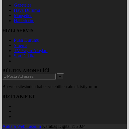
Gazeteler
Hava Durumu
Manşetler
Haberlerim
HIZLI SERVİS
Puan Durumu
Sinema
TV Yayın Akışları
Son Dakika
BÜLTEN ABONELİĞİ
+
Bu web sitesinden haber ve ebülten almak istiyorum
BİZİ TAKİP ET
Ankara Web Tasarım
Karakaş Digital © 2024