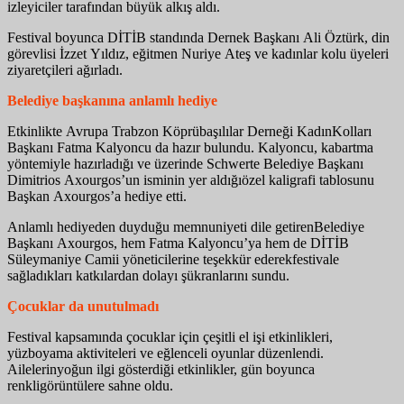
izleyiciler tarafından büyük alkış aldı.
Festival boyunca DİTİB standında Dernek Başkanı Ali Öztürk, din
görevlisi İzzet Yıldız, eğitmen Nuriye Ateş ve kadınlar kolu üyeleri
ziyaretçileri ağırladı.
Belediye
b
aşkanına
a
nlamlı
h
ediye
Etkinlikte Avrupa Trabzon Köprübaşılılar Derneği KadınKolları
Başkanı Fatma Kalyoncu da hazır bulundu. Kalyoncu, kabartma
yöntemiyle hazırladığı ve üzerinde Schwerte Belediye Başkanı
Dimitrios Axourgos’un isminin yer aldığıözel kaligrafi tablosunu
Başkan Axourgos’a hediye etti.
Anlamlı hediyeden duyduğu memnuniyeti dile getirenBelediye
Başkanı Axourgos, hem Fatma Kalyoncu’ya hem de DİTİB
Süleymaniye Camii yöneticilerine teşekkür ederekfestivale
sağladıkları katkılardan dolayı şükranlarını sundu.
Çocuklar
da
u
nutulmadı
Festival kapsamında çocuklar için çeşitli el işi etkinlikleri,
yüzboyama aktiviteleri ve eğlenceli oyunlar düzenlendi.
Ailelerinyoğun ilgi gösterdiği etkinlikler, gün boyunca
renkligörüntülere sahne oldu.