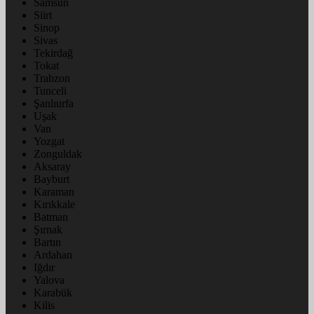
Samsun
Siirt
Sinop
Sivas
Tekirdağ
Tokat
Trabzon
Tunceli
Şanlıurfa
Uşak
Van
Yozgat
Zonguldak
Aksaray
Bayburt
Karaman
Kırıkkale
Batman
Şırnak
Bartın
Ardahan
Iğdır
Yalova
Karabük
Kilis