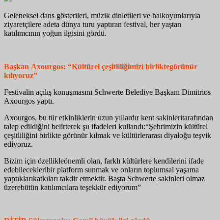
Geleneksel dans gösterileri, müzik dinletileri ve halkoyunlarıyla
ziyaretçilere adeta dünya turu yaptıran festival, her yaştan
katılımcının yoğun ilgisini gördü.
Başkan
Axourgos
: “Kültürel
ç
eşitliliğimizi
b
irlikte
g
örünür
k
ılıyoruz
”
Festivalin açılış konuşmasını Schwerte Belediye Başkanı Dimitrios
Axourgos yaptı.
Axourgos, bu tür etkinliklerin uzun yıllardır kent sakinleritarafından
talep edildiğini belirterek şu ifadeleri kullandı:“Şehrimizin kültürel
çeşitliliğini birlikte görünür kılmak ve kültürlerarası diyaloğu teşvik
ediyoruz.
Bizim için özellikleönemli olan, farklı kültürlere kendilerini ifade
edebilecekleribir platform sunmak ve onların toplumsal yaşama
yaptıklarıkatkıları takdir etmektir. Başta Schwerte sakinleri olmaz
üzerebütün katılımcılara teşekkür ediyorum”