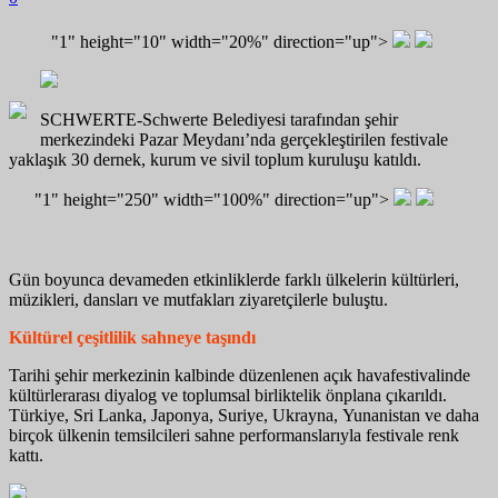
"1" height="10" width="20%" direction="up">
SCHWERTE-Schwerte Belediyesi tarafından şehir
merkezindeki Pazar Meydanı’nda gerçekleştirilen festivale
yaklaşık 30 dernek, kurum ve sivil toplum kuruluşu katıldı.
"1" height="250" width="100%" direction="up">
Gün boyunca devameden etkinliklerde farklı ülkelerin kültürleri,
müzikleri, dansları ve mutfakları ziyaretçilerle buluştu.
Kültürel
ç
eşitlilik
s
ahneye
t
aşındı
Tarihi şehir merkezinin kalbinde düzenlenen açık havafestivalinde
kültürlerarası diyalog ve toplumsal birliktelik önplana çıkarıldı.
Türkiye, Sri Lanka, Japonya, Suriye, Ukrayna, Yunanistan ve daha
birçok ülkenin temsilcileri sahne performanslarıyla festivale renk
kattı.