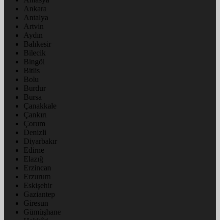
Ankara
Antalya
Artvin
Aydın
Balıkesir
Bilecik
Bingöl
Bitlis
Bolu
Burdur
Bursa
Çanakkale
Çankırı
Çorum
Denizli
Diyarbakır
Edirne
Elazığ
Erzincan
Erzurum
Eskişehir
Gaziantep
Giresun
Gümüşhane