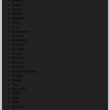
Hakkâri
Hatay
Isparta
Mersin
istanbul
izmir
Kars
Kastamonu
Kayseri
Kırklareli
Kırşehir
Kocaeli
Konya
Kütahya
Malatya
Manisa
Kahramanmaraş
Mardin
Muğla
Muş
Nevşehir
Niğde
Ordu
Rize
Sakarya