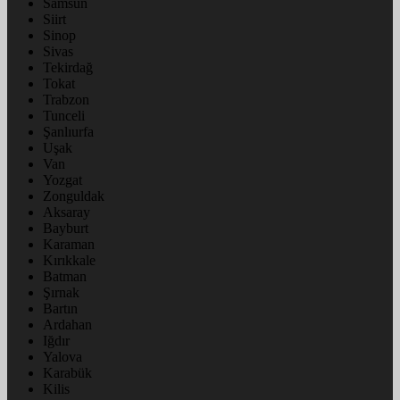
Samsun
Siirt
Sinop
Sivas
Tekirdağ
Tokat
Trabzon
Tunceli
Şanlıurfa
Uşak
Van
Yozgat
Zonguldak
Aksaray
Bayburt
Karaman
Kırıkkale
Batman
Şırnak
Bartın
Ardahan
Iğdır
Yalova
Karabük
Kilis