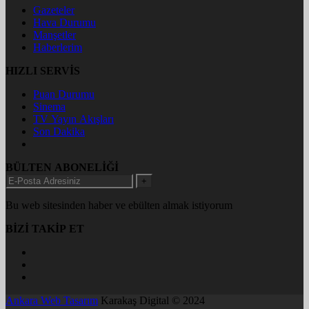
Gazeteler
Hava Durumu
Manşetler
Haberlerim
HIZLI SERVİS
Puan Durumu
Sinema
TV Yayın Akışları
Son Dakika
BÜLTEN ABONELİĞİ
+
Bu web sitesinden haber ve ebülten almak istiyorum
BİZİ TAKİP ET
Ankara Web Tasarım
Karakaş Digital © 2024