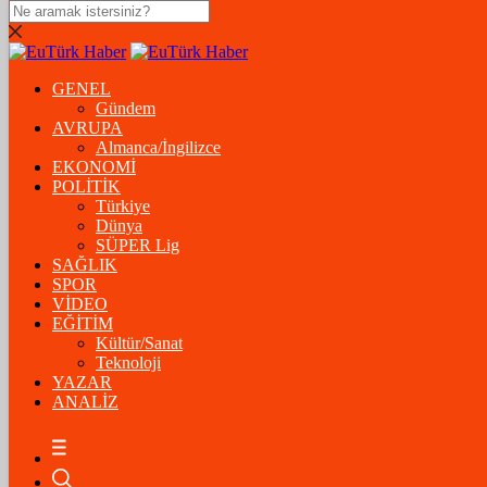
DOLAR
47,5574
$
% 0.18
GENEL
EURO
Gündem
AVRUPA
54,8602
€
% 0.06
Almanca/İngilizce
STERLİN
EKONOMİ
POLİTİK
64,2310
£
% 0.41
Türkiye
Dünya
GRAM ALTIN
SÜPER Lig
SAĞLIK
6.175,37
%-1,31
SPOR
VİDEO
ÇEYREK ALTIN
EĞİTİM
Kültür/Sanat
10.093,00
%-1,09
Teknoloji
YAZAR
BİTCOİN
ANALİZ
฿
%