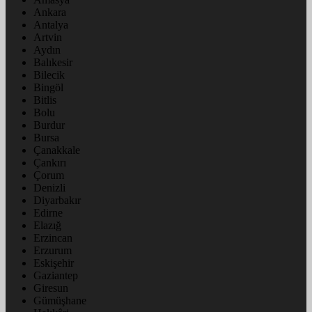
Ankara
Antalya
Artvin
Aydın
Balıkesir
Bilecik
Bingöl
Bitlis
Bolu
Burdur
Bursa
Çanakkale
Çankırı
Çorum
Denizli
Diyarbakır
Edirne
Elazığ
Erzincan
Erzurum
Eskişehir
Gaziantep
Giresun
Gümüşhane