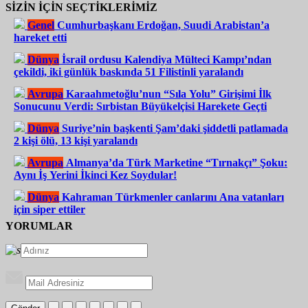
SİZİN İÇİN SEÇTİKLERİMİZ
Genel
Cumhurbaşkanı Erdoğan, Suudi Arabistan’a
hareket etti
Dünya
İsrail ordusu Kalendiya Mülteci Kampı’ndan
çekildi, iki günlük baskında 51 Filistinli yaralandı
Avrupa
Karaahmetoğlu’nun “Sıla Yolu” Girişimi İlk
Sonucunu Verdi: Sırbistan Büyükelçisi Harekete Geçti
Dünya
Suriye’nin başkenti Şam’daki şiddetli patlamada
2 kişi ölü, 13 kişi yaralandı
Avrupa
Almanya’da Türk Marketine “Tırnakçı” Şoku:
Aynı İş Yerini İkinci Kez Soydular!
Dünya
Kahraman Türkmenler canlarını Ana vatanları
için siper ettiler
YORUMLAR