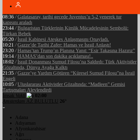
05:34
/
Ramazan’ın Bereketi Yarenler İftarıyla Taçlandı: ‘Birlikte
Olmanın Gücü!’
08:36
/
Galatasaray, tarihi gecede Juventus’u 5-2 yenerek tur
kapısını araladı
23:44
/
Bulgaristan Türklerinin Kimlik Mücadelesinin Sembolü:
Türkan Bebek
05:20
/
İsrail Kabinesi Ateşkes Anlaşmasını Onayladı.
10:21
/
Gazze’de Tarihi Zafer: Hamas ve İsrail Anlaştı!
23:20
/
Hamas’tan Trump’ın Planına Yanıt: “Esir Takasına Hazırız”
19:14
/
HAMAS’dan son dakika açıklaması!..
18:02
/
İsrail Donanması Sumud Filosu’na Saldırdı: Türk Aktivistler
Gözaltında, Dünya Ayağa Kalktı
21:35
/
Gazze’ye Yardım Götüren “Küresel Sumud Filosu”na İsrail
Engeli
10:05
/
Uluslararası Aktivistler Gözaltında: “Madleen” Gemisi
Tartışmaları Alevlendirdi
İmsak
Vakti
02:00
Amsterdam
AZ BULUTLU
26°
Adana
Adıyaman
Afyonkarahisar
Ağrı
Amasya