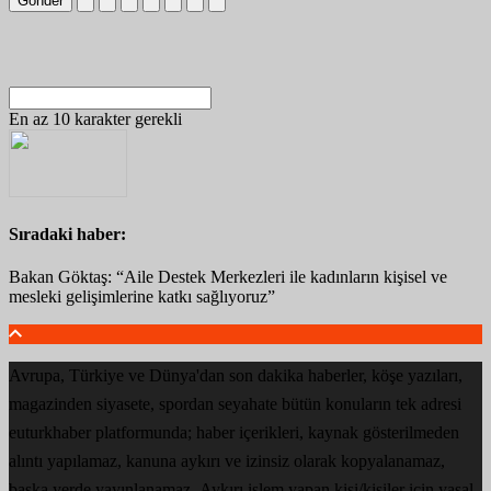
Gönder
En az 10 karakter gerekli
Sıradaki haber:
Bakan Göktaş: “Aile Destek Merkezleri ile kadınların kişisel ve
mesleki gelişimlerine katkı sağlıyoruz”
Avrupa, Türkiye ve Dünya'dan son dakika haberler, köşe yazıları,
magazinden siyasete, spordan seyahate bütün konuların tek adresi
euturkhaber platformunda; haber içerikleri, kaynak gösterilmeden
alıntı yapılamaz, kanuna aykırı ve izinsiz olarak kopyalanamaz,
başka yerde yayınlanamaz. Aykırı işlem yapan kişi/kişiler için yasal