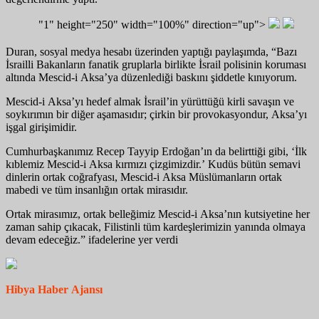
"1" height="250" width="100%" direction="up">
Duran, sosyal medya hesabı üzerinden yaptığı paylaşımda, “Bazı
İsrailli Bakanların fanatik gruplarla birlikte İsrail polisinin koruması
altında Mescid-i Aksa’ya düzenlediği baskını şiddetle kınıyorum.
Mescid-i Aksa’yı hedef almak İsrail’in yürüttüğü kirli savaşın ve
soykırımın bir diğer aşamasıdır; çirkin bir provokasyondur, Aksa’yı
işgal girişimidir.
Cumhurbaşkanımız Recep Tayyip Erdoğan’ın da belirttiği gibi, ‘İlk
kıblemiz Mescid-i Aksa kırmızı çizgimizdir.’ Kudüs bütün semavi
dinlerin ortak coğrafyası, Mescid-i Aksa Müslümanların ortak
mabedi ve tüm insanlığın ortak mirasıdır.
Ortak mirasımız, ortak belleğimiz Mescid-i Aksa’nın kutsiyetine her
zaman sahip çıkacak, Filistinli tüm kardeşlerimizin yanında olmaya
devam edeceğiz.” ifadelerine yer verdi
Hibya Haber Ajansı