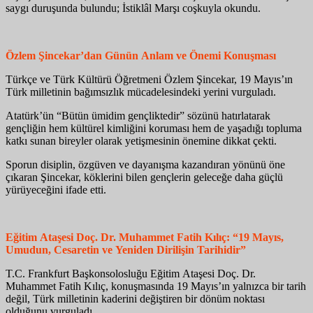
saygı duruşunda bulundu; İstiklâl Marşı coşkuyla okundu.
Özlem Şincekar’dan Günün Anlam ve Önemi Konuşması
Türkçe ve Türk Kültürü Öğretmeni Özlem Şincekar, 19 Mayıs’ın
Türk milletinin bağımsızlık mücadelesindeki yerini vurguladı.
Atatürk’ün “Bütün ümidim gençliktedir” sözünü hatırlatarak
gençliğin hem kültürel kimliğini koruması hem de yaşadığı topluma
katkı sunan bireyler olarak yetişmesinin önemine dikkat çekti.
Sporun disiplin, özgüven ve dayanışma kazandıran yönünü öne
çıkaran Şincekar, köklerini bilen gençlerin geleceğe daha güçlü
yürüyeceğini ifade etti.
Eğitim Ataşesi Doç. Dr. Muhammet Fatih Kılıç: “19 Mayıs,
Umudun, Cesaretin ve Yeniden Dirilişin Tarihidir”
T.C. Frankfurt Başkonsolosluğu Eğitim Ataşesi Doç. Dr.
Muhammet Fatih Kılıç, konuşmasında 19 Mayıs’ın yalnızca bir tarih
değil, Türk milletinin kaderini değiştiren bir dönüm noktası
olduğunu vurguladı.