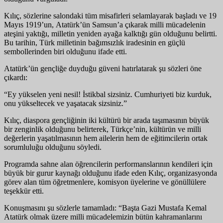
Kılıç, sözlerine salondaki tüm misafirleri selamlayarak başladı ve 19
Mayıs 1919’un, Atatürk’ün Samsun’a çıkarak milli mücadelenin
ateşini yaktığı, milletin yeniden ayağa kalktığı gün olduğunu belirtti.
Bu tarihin, Türk milletinin bağımsızlık iradesinin en güçlü
sembollerinden biri olduğunu ifade etti.
Atatürk’ün gençliğe duyduğu güveni hatırlatarak şu sözleri öne
çıkardı:
“Ey yükselen yeni nesil! İstikbal sizsiniz. Cumhuriyeti biz kurduk,
onu yükseltecek ve yaşatacak sizsiniz.”
Kılıç, diaspora gençliğinin iki kültürü bir arada taşımasının büyük
bir zenginlik olduğunu belirterek, Türkçe’nin, kültürün ve milli
değerlerin yaşatılmasının hem ailelerin hem de eğitimcilerin ortak
sorumluluğu olduğunu söyledi.
Programda sahne alan öğrencilerin performanslarının kendileri için
büyük bir gurur kaynağı olduğunu ifade eden Kılıç, organizasyonda
görev alan tüm öğretmenlere, komisyon üyelerine ve gönüllülere
teşekkür etti.
Konuşmasını şu sözlerle tamamladı: “Başta Gazi Mustafa Kemal
Atatürk olmak üzere milli mücadelemizin bütün kahramanlarını