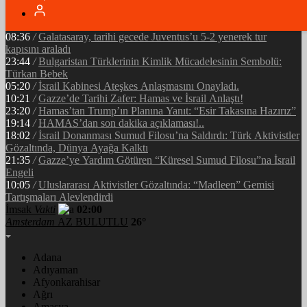
05:34
/
Ramazan’ın Bereketi Yarenler İftarıyla Taçlandı: ‘Birlikte
Olmanın Gücü!’
08:36
/
Galatasaray, tarihi gecede Juventus’u 5-2 yenerek tur
kapısını araladı
23:44
/
Bulgaristan Türklerinin Kimlik Mücadelesinin Sembolü:
Türkan Bebek
05:20
/
İsrail Kabinesi Ateşkes Anlaşmasını Onayladı.
10:21
/
Gazze’de Tarihi Zafer: Hamas ve İsrail Anlaştı!
23:20
/
Hamas’tan Trump’ın Planına Yanıt: “Esir Takasına Hazırız”
19:14
/
HAMAS’dan son dakika açıklaması!..
18:02
/
İsrail Donanması Sumud Filosu’na Saldırdı: Türk Aktivistler
Gözaltında, Dünya Ayağa Kalktı
21:35
/
Gazze’ye Yardım Götüren “Küresel Sumud Filosu”na İsrail
Engeli
10:05
/
Uluslararası Aktivistler Gözaltında: “Madleen” Gemisi
Tartışmaları Alevlendirdi
İmsak
Vakti
02:00
Amsterdam
AZ BULUTLU
26°
Adana
Adıyaman
Afyonkarahisar
Ağrı
Amasya