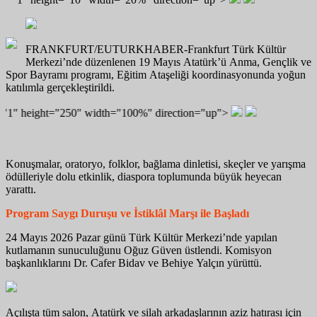
FRANKFURT/EUTURKHABER-Frankfurt Türk Kültür
Merkezi’nde düzenlenen 19 Mayıs Atatürk’ü Anma, Gençlik ve
Spor Bayramı programı, Eğitim Ataşeliği koordinasyonunda yoğun
katılımla gerçekleştirildi.
eight="250" width="100%" direction="up">
Konuşmalar, oratoryo, folklor, bağlama dinletisi, skeçler ve yarışma
ödülleriyle dolu etkinlik, diaspora toplumunda büyük heyecan
yarattı.
Program Saygı Duruşu ve İstiklâl Marşı ile Başladı
24 Mayıs 2026 Pazar günü Türk Kültür Merkezi’nde yapılan
kutlamanın sunuculuğunu Oğuz Güven üstlendi. Komisyon
başkanlıklarını Dr. Cafer Bidav ve Behiye Yalçın yürüttü.
Açılışta tüm salon, Atatürk ve silah arkadaşlarının aziz hatırası için