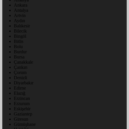
Ankara
Antalya
Artvin
Aydın
Balıkesir
Bilecik
Bingöl
Bitlis
Bolu
Burdur
Bursa
Çanakkale
Çankırı
Çorum
Denizli
Diyarbakır
Edirne
Elazığ
Erzincan
Erzurum
Eskişehir
Gaziantep
Giresun
Gümüşhane