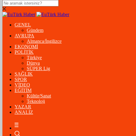
DOLAR
47,5574
$
% 0.18
GENEL
EURO
Gündem
AVRUPA
54,8602
€
% 0.06
Almanca/İngilizce
STERLİN
EKONOMİ
POLİTİK
64,2310
£
% 0.41
Türkiye
Dünya
GRAM ALTIN
SÜPER Lig
SAĞLIK
6.175,37
%-1,31
SPOR
VİDEO
ÇEYREK ALTIN
EĞİTİM
Kültür/Sanat
10.093,00
%-1,09
Teknoloji
YAZAR
BİTCOİN
ANALİZ
฿
%