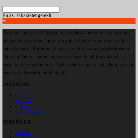
En az 10 karakter gerekli
Avrupa, Türkiye ve Dünya'dan son dakika haberler, köşe yazıları,
magazinden siyasete, spordan seyahate bütün konuların tek adresi
euturkhaber platformunda; haber içerikleri, kaynak gösterilmeden
alıntı yapılamaz, kanuna aykırı ve izinsiz olarak kopyalanamaz,
başka yerde yayınlanamaz. Aykırı işlem yapan kişi/kişiler için yasal
başvuru hakkı saklı tutulmaktadır.
SAYFALAR
Giriş
Kayıt Ol
Künye
Haber Gönder
SERVİSLER
Altınlar
Canlı Borsa