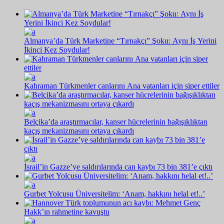
Almanya’da Türk Marketine “Tırnakçı” Şoku: Aynı İş Yerini
İkinci Kez Soydular!
Kahraman Türkmenler canlarını Ana vatanları için siper ettiler
Belçika’da araştırmacılar, kanser hücrelerinin bağışıklıktan
kaçış mekanizmasını ortaya çıkardı
İsrail’in Gazze’ye saldırılarında can kaybı 73 bin 381’e çıktı
Gurbet Yolcusu Üniversitelim: ‘Anam, hakkını helal et!..’