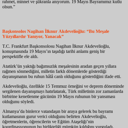
rahmet, minnet ve şükranla anıyorum. 19 Mayıs Bayramımız kutlu
olsun.”
Başkonsolos Nagihan İlknur Akdevelioğlu: “Bu Meşale
Yüzyıllardır Yanıyor, Yanacak”
T.C. Frankfurt Başkonsolosu Nagihan İlknur Akdevelioğlu,
konuşmasında 19 Mayıs’ın taşıdığı tarihi anlamı geniş bir
perspektifle ele aldı.
Atatürk’ün yaktığı bağımsızlık meşalesinin aradan geçen yıllara
rağmen sönmediğini, milletin farklı dönemlerde gösterdiği
dayanışmanın bu ruhun hâlâ canlı olduğunu gösterdiğini ifade etti.
Akdevelioğlu, özellikle 15 Temmuz örneğini ve deprem döneminde
sergilenen dayanışmayı hatırlatarak, Türk milletinin zor zamanlarda
birbirine kenetlenme gücünün 19 Mayıs ruhunun bir yansıması
olduğunu söyledi.
Almanya’da binlerce vatandaşın bir araya gelerek bu bayramı
kutlamasının gurur verici olduğunu belirten Akdevelioğlu,
öğretmenlerin, öğrencilerin ve Eğitim Ataşeliği’nin
koordinasyonunun bu birlikteliği mümkün kıldığını vurguladı.