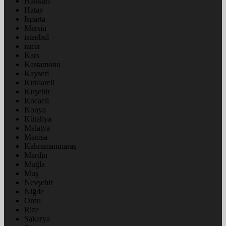
Hakkâri
Hatay
Isparta
Mersin
istanbul
izmir
Kars
Kastamonu
Kayseri
Kırklareli
Kırşehir
Kocaeli
Konya
Kütahya
Malatya
Manisa
Kahramanmaraş
Mardin
Muğla
Muş
Nevşehir
Niğde
Ordu
Rize
Sakarya