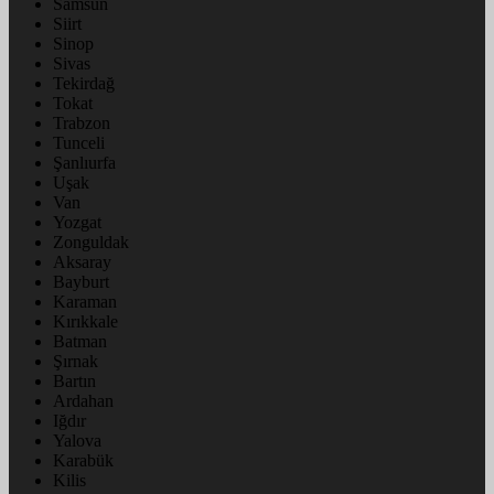
Samsun
Siirt
Sinop
Sivas
Tekirdağ
Tokat
Trabzon
Tunceli
Şanlıurfa
Uşak
Van
Yozgat
Zonguldak
Aksaray
Bayburt
Karaman
Kırıkkale
Batman
Şırnak
Bartın
Ardahan
Iğdır
Yalova
Karabük
Kilis