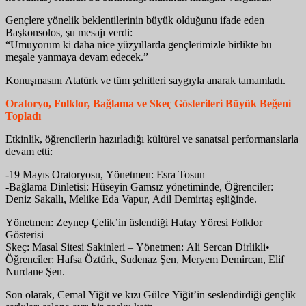
Gençlere yönelik beklentilerinin büyük olduğunu ifade eden
Başkonsolos, şu mesajı verdi:
“Umuyorum ki daha nice yüzyıllarda gençlerimizle birlikte bu
meşale yanmaya devam edecek.”
Konuşmasını Atatürk ve tüm şehitleri saygıyla anarak tamamladı.
Oratoryo, Folklor, Bağlama ve Skeç Gösterileri Büyük Beğeni
Topladı
Etkinlik, öğrencilerin hazırladığı kültürel ve sanatsal performanslarla
devam etti:
-19 Mayıs Oratoryosu, Yönetmen: Esra Tosun
-Bağlama Dinletisi: Hüseyin Gamsız yönetiminde, Öğrenciler:
Deniz Sakallı, Melike Eda Vapur, Adil Demirtaş eşliğinde.
Yönetmen: Zeynep Çelik’in üslendiği Hatay Yöresi Folklor
Gösterisi
Skeç: Masal Sitesi Sakinleri – Yönetmen: Ali Sercan Dirlikli•
Öğrenciler: Hafsa Öztürk, Sudenaz Şen, Meryem Demircan, Elif
Nurdane Şen.
Son olarak, Cemal Yiğit ve kızı Gülce Yiğit’in seslendirdiği gençlik