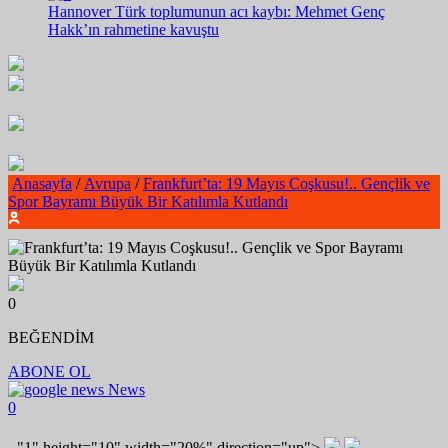
Hannover Türk toplumunun acı kaybı: Mehmet Genç
Hakk’ın rahmetine kavuştu
Anasayfa
/
Avrupa
/
Frankfurt’ta: 19 Mayıs Coşkusu!.. Gençlik ve
Spor Bayramı Büyük Bir Katılımla Kutlandı
0
BEĞENDİM
ABONE OL
News
0
"1" height="10" width="20%" direction="up">