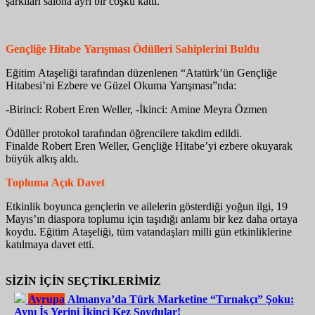
şarkıları salona ayrı bir coşku kattı.
Gençliğe Hitabe Yarışması Ödülleri Sahiplerini Buldu
Eğitim Ataşeliği tarafından düzenlenen “Atatürk’ün Gençliğe
Hitabesi’ni Ezbere ve Güzel Okuma Yarışması”nda:
-Birinci: Robert Eren Weller, -İkinci: Amine Meyra Özmen
Ödüller protokol tarafından öğrencilere takdim edildi.
Finalde Robert Eren Weller, Gençliğe Hitabe’yi ezbere okuyarak
büyük alkış aldı.
Topluma Açık Davet
Etkinlik boyunca gençlerin ve ailelerin gösterdiği yoğun ilgi, 19
Mayıs’ın diaspora toplumu için taşıdığı anlamı bir kez daha ortaya
koydu. Eğitim Ataşeliği, tüm vatandaşları milli gün etkinliklerine
katılmaya davet etti.
SİZİN İÇİN SEÇTİKLERİMİZ
Avrupa
Almanya’da Türk Marketine “Tırnakçı” Şoku:
Aynı İş Yerini İkinci Kez Soydular!