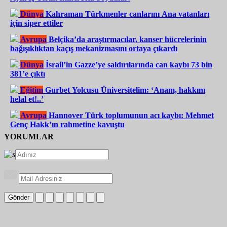
Dünya
Kahraman Türkmenler canlarını Ana vatanları
için siper ettiler
Avrupa
Belçika’da araştırmacılar, kanser hücrelerinin
bağışıklıktan kaçış mekanizmasını ortaya çıkardı
Dünya
İsrail’in Gazze’ye saldırılarında can kaybı 73 bin
381’e çıktı
Eğitim
Gurbet Yolcusu Üniversitelim: ‘Anam, hakkını
helal et!..’
Avrupa
Hannover Türk toplumunun acı kaybı: Mehmet
Genç Hakk’ın rahmetine kavuştu
YORUMLAR
Gönder