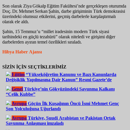
Son olarak Ziya Gökalp Eğitim Fakültesi’nde gerçekleşen oturumda
Doç. Dr. Mehmet Serkan Şahin, darbe girişiminin Türk demokrasisi
üzerindeki olumsuz etkilerini, geçmiş darbelerle karşılaştırmalı
olarak ele aldı.
Şahin, 15 Temmuz’u “millet iradesinin modern Türk siyasi
tarihindeki en güçlü tezahürü” olarak niteledi ve girişimi diğer
darbelerden ayıran temel özellikleri sıraladı.
Hibya Haber Ajansı
SİZİN İÇİN SEÇTİKLERİMİZ
Eğitim
“Yükseköğretim Kanunu ve Bazı Kanunlarda
Değişiklik Yapılmasına Dair Kanun” Resmi Gazete’de
Genel
Türkiye’nin Gökyüzündeki Savunma Kalkanı
“Çelik Kubbe”
Avrupa
Göçün İlk Kuşağının Öncü İsmi Mehmet Genç
Son Yolculuğuna Uğurlandı
Avrupa
Türkiye, Suudi Arabistan ve Pakistan Ortak
Savunma Anlaşması imzaladı