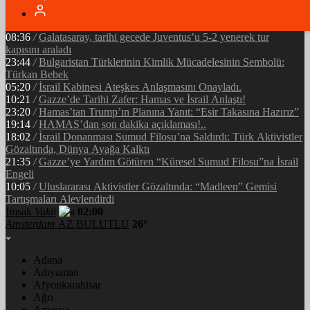
05:34
/
Ramazan’ın Bereketi Yarenler İftarıyla Taçlandı: ‘Birlikte
Olmanın Gücü!’
08:36
/
Galatasaray, tarihi gecede Juventus’u 5-2 yenerek tur
kapısını araladı
23:44
/
Bulgaristan Türklerinin Kimlik Mücadelesinin Sembolü:
Türkan Bebek
05:20
/
İsrail Kabinesi Ateşkes Anlaşmasını Onayladı.
10:21
/
Gazze’de Tarihi Zafer: Hamas ve İsrail Anlaştı!
23:20
/
Hamas’tan Trump’ın Planına Yanıt: “Esir Takasına Hazırız”
19:14
/
HAMAS’dan son dakika açıklaması!..
18:02
/
İsrail Donanması Sumud Filosu’na Saldırdı: Türk Aktivistler
Gözaltında, Dünya Ayağa Kalktı
21:35
/
Gazze’ye Yardım Götüren “Küresel Sumud Filosu”na İsrail
Engeli
10:05
/
Uluslararası Aktivistler Gözaltında: “Madleen” Gemisi
Tartışmaları Alevlendirdi
İmsak
Vakti
02:00
Amsterdam
AZ BULUTLU
26°
Adana
Adıyaman
Afyonkarahisar
Ağrı
Amasya