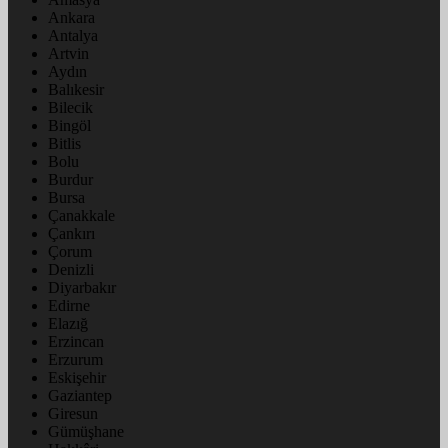
Ankara
Antalya
Artvin
Aydın
Balıkesir
Bilecik
Bingöl
Bitlis
Bolu
Burdur
Bursa
Çanakkale
Çankırı
Çorum
Denizli
Diyarbakır
Edirne
Elazığ
Erzincan
Erzurum
Eskişehir
Gaziantep
Giresun
Gümüşhane