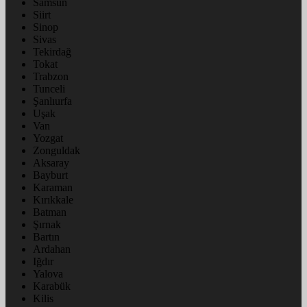
Samsun
Siirt
Sinop
Sivas
Tekirdağ
Tokat
Trabzon
Tunceli
Şanlıurfa
Uşak
Van
Yozgat
Zonguldak
Aksaray
Bayburt
Karaman
Kırıkkale
Batman
Şırnak
Bartın
Ardahan
Iğdır
Yalova
Karabük
Kilis