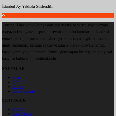
İstanbul Ay Yıldızla Süslendi!..
Avrupa, Türkiye ve Dünya'dan son dakika haberler, köşe yazıları,
magazinden siyasete, spordan seyahate bütün konuların tek adresi
euturkhaber platformunda; haber içerikleri, kaynak gösterilmeden
alıntı yapılamaz, kanuna aykırı ve izinsiz olarak kopyalanamaz,
başka yerde yayınlanamaz. Aykırı işlem yapan kişi/kişiler için yasal
başvuru hakkı saklı tutulmaktadır.
SAYFALAR
Giriş
Kayıt Ol
Künye
Haber Gönder
SERVİSLER
Altınlar
Canlı Borsa