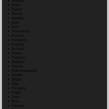
Hakkâri
Hatay
Isparta
Mersin
istanbul
izmir
Kars
Kastamonu
Kayseri
Kırklareli
Kırşehir
Kocaeli
Konya
Kütahya
Malatya
Manisa
Kahramanmaraş
Mardin
Muğla
Muş
Nevşehir
Niğde
Ordu
Rize
Sakarya