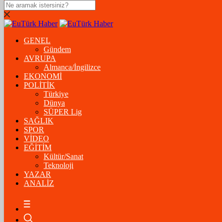
DOLAR
47,5574
$
% 0.18
GENEL
EURO
Gündem
AVRUPA
54,8602
€
% 0.06
Almanca/İngilizce
STERLİN
EKONOMİ
POLİTİK
64,2310
£
% 0.41
Türkiye
Dünya
GRAM ALTIN
SÜPER Lig
SAĞLIK
6.175,37
%-1,31
SPOR
VİDEO
ÇEYREK ALTIN
EĞİTİM
Kültür/Sanat
10.093,00
%-1,09
Teknoloji
YAZAR
BİTCOİN
ANALİZ
฿
%