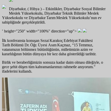
Diyarbakır, ( Hibya ) – Etkinlikler, Diyarbakır Sosyal Bilimler
Meslek Yüksekokulu, Diyarbakır Teknik Bilimler Meslek
Yüksekokulu ve Diyarbakır Tarım Meslek Yüksekokulu’nun ev
sahipliğinde gerçekleştirildi.
ight="250" width="100%" direction="up">
İlk konferansta konuşan Sezai Karakoç Edebiyat Fakültesi
Tarih Bölümü Dr. Öğr. Üyesi Asım Kaçmaz, “15 Temmuz,
vatanımızın bölünmez bütünlüğünün, milletimizin azim ve
kararlılığının bütün dünyaya bir kez daha gösterildiği tarihtir.
Birlik ve beraberliğimizin sonsuza kadar daim olması dileğiyle, o
gece şehit düşen tüm kahramanlarımızı rahmetle anıyorum.”
ifadelerini kullandı.