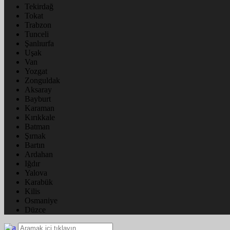
Tekirdağ
Tokat
Trabzon
Tunceli
Şanlıurfa
Uşak
Van
Yozgat
Zonguldak
Aksaray
Bayburt
Karaman
Kırıkkale
Batman
Şırnak
Bartın
Ardahan
Iğdır
Yalova
Karabük
Kilis
Osmaniye
Düzce