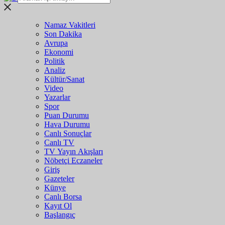
Namaz Vakitleri
Son Dakika
Avrupa
Ekonomi
Politik
Analiz
Kültür/Sanat
Video
Yazarlar
Spor
Puan Durumu
Hava Durumu
Canlı Sonuçlar
Canlı TV
TV Yayın Akışları
Nöbetçi Eczaneler
Giriş
Gazeteler
Künye
Canlı Borsa
Kayıt Ol
Başlangıç