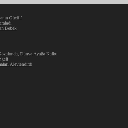
manın Gücü!’
araladı
kan Bebek
 Gözaltında, Dünya Ayağa Kalktı
ngeli
aları Alevlendirdi