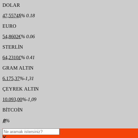
DOLAR
47,5574
$
% 0.18
EURO
54,8602
€
% 0.06
STERLİN
64,2310
£
% 0.41
GRAM ALTIN
6.175,37
%-1,31
ÇEYREK ALTIN
10.093,00
%-1,09
BİTCOİN
฿
%