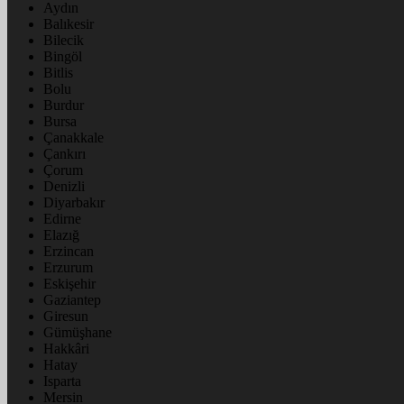
Aydın
Balıkesir
Bilecik
Bingöl
Bitlis
Bolu
Burdur
Bursa
Çanakkale
Çankırı
Çorum
Denizli
Diyarbakır
Edirne
Elazığ
Erzincan
Erzurum
Eskişehir
Gaziantep
Giresun
Gümüşhane
Hakkâri
Hatay
Isparta
Mersin