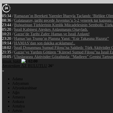
05:34
/
Ramazan’ın Bereketi Yarenler İftarıyla Taçlandı: ‘Birlikte Ol
08:36
/
Galatasaray, tarihi gecede Juventus’u 5-2 yenerek tur kapısını 
23:44
/
Bulgaristan Türklerinin Kimlik Mücadelesinin Sembolü: Tür
05:20
/
İsrail Kabinesi Ateşkes Anlaşmasını Onayladı.
10:21
/
Gazze’de Tarihi Zafer: Hamas ve İsrail Anlaştı!
23:20
/
Hamas’tan Trump’ın Planına Yanıt: “Esir Takasına Hazırız”
19:14
/
HAMAS’dan son dakika açıklaması!..
18:02
/
İsrail Donanması Sumud Filosu’na Saldırdı: Türk Aktivistler
21:35
/
Gazze’ye Yardım Götüren “Küresel Sumud Filosu”na İsrail E
10:05
/
Uluslararası Aktivistler Gözaltında: “Madleen” Gemisi Tartışm
İmsak
Vakti
02:00
Amsterdam
AZ BULUTLU
26°
Adana
Adıyaman
Afyonkarahisar
Ağrı
Amasya
Ankara
Antalya
Artvin