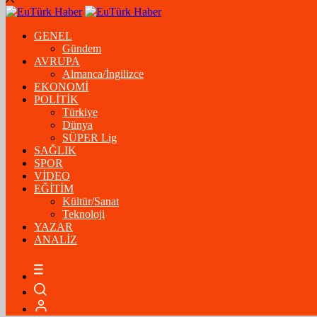
GENEL
Gündem
AVRUPA
Almanca/İngilizce
EKONOMİ
POLİTİK
Türkiye
Dünya
SÜPER Lig
SAĞLIK
SPOR
VİDEO
EĞİTİM
Kültür/Sanat
Teknoloji
YAZAR
ANALİZ