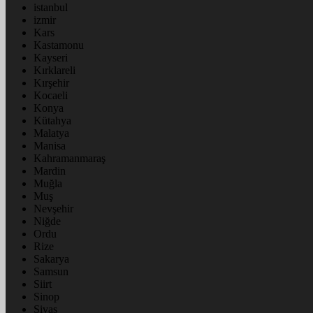
istanbul
izmir
Kars
Kastamonu
Kayseri
Kırklareli
Kırşehir
Kocaeli
Konya
Kütahya
Malatya
Manisa
Kahramanmaraş
Mardin
Muğla
Muş
Nevşehir
Niğde
Ordu
Rize
Sakarya
Samsun
Siirt
Sinop
Sivas