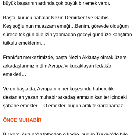
büyük başarının ardında çok büyük bir emek vardı.
Başta, kurucu babalar Nezin Demirkent ve Garbis
Keşişoğlu’nun muazzam emeği…Benim, görevde olduğum
sürece tek gün bile izin yapmadan geceyi gündüze karıştıran
tutkulu emeklerim…
Frankfurt merkezimizde, başta Nezih Akkutay olmak üzere
arkadaşlarımızın tüm Avrupa’yı kucaklayan fedakâr
emekleri…
Ve en başta da, Avrupa’nın her köşesinde habercilik
destanları yazan muhabir arkadaşlarımızın kan ter içindeki
şahane emekleri…O emekler, bugün artık tekrarlanamaz.
ÖNCE MUHABİR
Bir kere, Avrupa’yı fetheden o kadro, bugün Türkiye’de bile