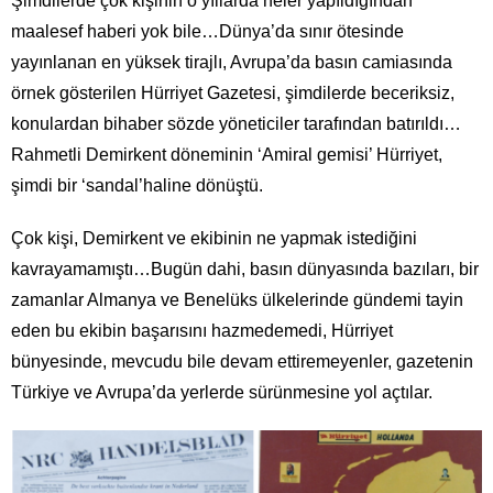
Şimdilerde çok kişinin o yıllarda neler yapıldığından
maalesef haberi yok bile…Dünya’da sınır ötesinde
yayınlanan en yüksek tirajlı, Avrupa’da basın camiasında
örnek gösterilen Hürriyet Gazetesi, şimdilerde beceriksiz,
konulardan bihaber sözde yöneticiler tarafından batırıldı…
Rahmetli Demirkent döneminin ‘Amiral gemisi’ Hürriyet,
şimdi bir ‘sandal’haline dönüştü.
Çok kişi, Demirkent ve ekibinin ne yapmak istediğini
kavrayamamıştı…Bugün dahi, basın dünyasında bazıları, bir
zamanlar Almanya ve Benelüks ülkelerinde gündemi tayin
eden bu ekibin başarısını hazmedemedi, Hürriyet
bünyesinde, mevcudu bile devam ettiremeyenler, gazetenin
Türkiye ve Avrupa’da yerlerde sürünmesine yol açtılar.