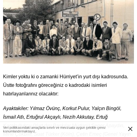
Kimler yoktu ki o zamanki Hürriyet’in yurt dışı kadrosunda.
Üstte fotoğrafını göreceğiniz o kadrodaki isimleri
hatırlayanlarınız olacaktır:
Ayaktakiler: Yılmaz Övünç, Korkut Pulur, Yalçın Bingöl,
İsmail Atlı, Ertuğrul Akçaylı, Nezih Akkutay, Ertuğ
Karakullukçu (Yurt dışı Baskılar Müdürü) Şener Apaydın,
Veri politikasındaki amaçlarla sınırlı ve mevzuata uygun şekilde çerez
konumlandırmaktayız.
Mine Çokbilir, Suat Türker (Köln), Çetin Emeç (Genel Yayın