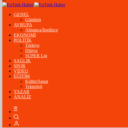
GENEL
Gündem
AVRUPA
Almanca/İngilizce
EKONOMİ
POLİTİK
Türkiye
Dünya
SÜPER Lig
SAĞLIK
SPOR
VİDEO
EĞİTİM
Kültür/Sanat
Teknoloji
YAZAR
ANALİZ