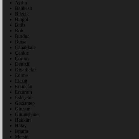
Aydın
Balıkesir
Bilecik
Bingöl
Bitlis
Bolu
Burdur
Bursa
Çanakkale
Çankırı
Çorum
Denizli
Diyarbakır
Edirne
Elazığ
Erzincan
Erzurum
Eskişehir
Gaziantep
Giresun
Gümüşhane
Hakkâri
Hatay
Isparta
Mersin