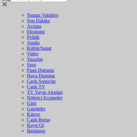
Namaz Vakitleri
Son Dakika
Avrupa
Ekonomi
Politik
Analiz
Kültür/Sanat
Video
Yazarlar
Spor
Puan Durumu
Hava Durumu
Canlı Sonuçlar
Canlı TV
TV Yayın Akışları
Nöbetçi Eczaneler
Giriş
Gazeteler
Künye
Canlı Borsa
Kayıt Ol
Başlangıç