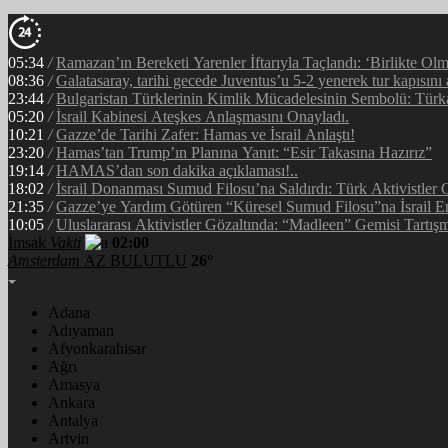
05:34
/
Ramazan’ın Bereketi Yarenler İftarıyla Taçlandı: ‘Birlikte Ol
08:36
/
Galatasaray, tarihi gecede Juventus’u 5-2 yenerek tur kapısını 
23:44
/
Bulgaristan Türklerinin Kimlik Mücadelesinin Sembolü: Tür
05:20
/
İsrail Kabinesi Ateşkes Anlaşmasını Onayladı.
10:21
/
Gazze’de Tarihi Zafer: Hamas ve İsrail Anlaştı!
23:20
/
Hamas’tan Trump’ın Planına Yanıt: “Esir Takasına Hazırız”
19:14
/
HAMAS’dan son dakika açıklaması!..
18:02
/
İsrail Donanması Sumud Filosu’na Saldırdı: Türk Aktivistler
21:35
/
Gazze’ye Yardım Götüren “Küresel Sumud Filosu”na İsrail E
10:05
/
Uluslararası Aktivistler Gözaltında: “Madleen” Gemisi Tartışm
İmsak
Vakti
02:00
Amsterdam
AZ BULUTLU
26°
Adana
Adıyaman
Afyonkarahisar
Ağrı
Amasya
Ankara
Antalya
Artvin