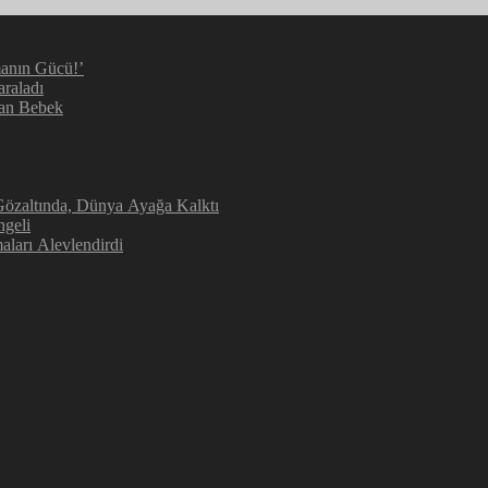
manın Gücü!’
araladı
kan Bebek
 Gözaltında, Dünya Ayağa Kalktı
ngeli
aları Alevlendirdi