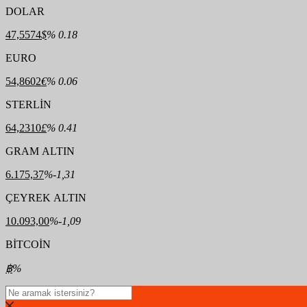
DOLAR
47,5574
$
% 0.18
EURO
54,8602
€
% 0.06
STERLİN
64,2310
£
% 0.41
GRAM ALTIN
6.175,37
%-1,31
ÇEYREK ALTIN
10.093,00
%-1,09
BİTCOİN
฿
%