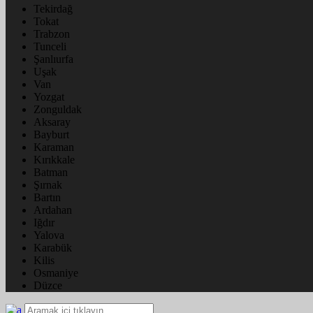
Tekirdağ
Tokat
Trabzon
Tunceli
Şanlıurfa
Uşak
Van
Yozgat
Zonguldak
Aksaray
Bayburt
Karaman
Kırıkkale
Batman
Şırnak
Bartın
Ardahan
Iğdır
Yalova
Karabük
Kilis
Osmaniye
Düzce