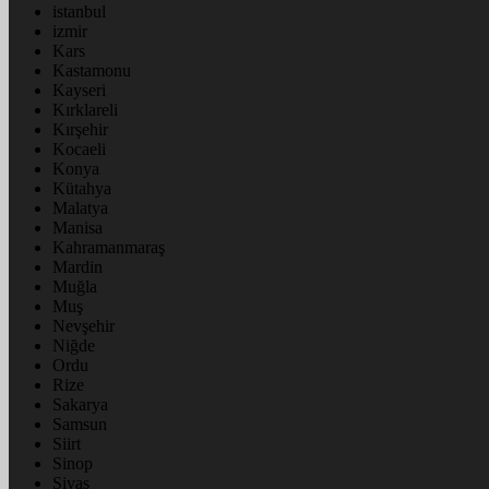
istanbul
izmir
Kars
Kastamonu
Kayseri
Kırklareli
Kırşehir
Kocaeli
Konya
Kütahya
Malatya
Manisa
Kahramanmaraş
Mardin
Muğla
Muş
Nevşehir
Niğde
Ordu
Rize
Sakarya
Samsun
Siirt
Sinop
Sivas