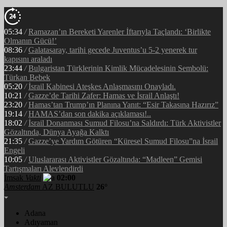
05:34
/
Ramazan’ın Bereketi Yarenler İftarıyla Taçlandı: ‘Birlikte
Olmanın Gücü!’
08:36
/
Galatasaray, tarihi gecede Juventus’u 5-2 yenerek tur
kapısını araladı
23:44
/
Bulgaristan Türklerinin Kimlik Mücadelesinin Sembolü:
Türkan Bebek
05:20
/
İsrail Kabinesi Ateşkes Anlaşmasını Onayladı.
10:21
/
Gazze’de Tarihi Zafer: Hamas ve İsrail Anlaştı!
23:20
/
Hamas’tan Trump’ın Planına Yanıt: “Esir Takasına Hazırız”
19:14
/
HAMAS’dan son dakika açıklaması!..
18:02
/
İsrail Donanması Sumud Filosu’na Saldırdı: Türk Aktivistler
Gözaltında, Dünya Ayağa Kalktı
21:35
/
Gazze’ye Yardım Götüren “Küresel Sumud Filosu”na İsrail
Engeli
10:05
/
Uluslararası Aktivistler Gözaltında: “Madleen” Gemisi
Tartışmaları Alevlendirdi
İmsak
Vakti
02:00
Amsterdam
AZ BULUTLU
26°
Adana
Adıyaman