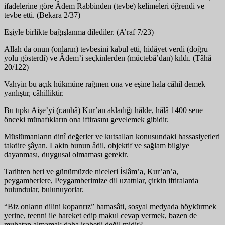
ifadelerine göre Âdem Rabbinden (tevbe) kelimeleri öğrendi ve
tevbe etti. (Bekara 2/37)
Eşiyle birlikte bağışlanma dilediler. (A’raf 7/23)
Allah da onun (onların) tevbesini kabul etti, hidâyet verdi (doğru
yolu gösterdi) ve Âdem’i seçkinlerden (müctebâ’dan) kıldı. (Tâhâ
20/122)
Vahyin bu açık hükmüne rağmen ona ve eşine hala câhil demek
yanlıştır, câhilliktir.
Bu tıpkı Aişe’yi (r.anhâ) Kur’an akladığı hâlde, hâlâ 1400 sene
önceki münafıkların ona iftirasını gevelemek gibidir.
Müslümanların dinî değerler ve kutsalları konusundaki hassasiyetleri
takdire şâyan. Lakin bunun âdil, objektif ve sağlam bilgiye
dayanması, duygusal olmaması gerekir.
Tarihten beri ve günümüzde niceleri İslâm’a, Kur’an’a,
peygamberlere, Peygamberimize dil uzattılar, çirkin iftiralarda
bulundular, bulunuyorlar.
“Biz onların dilini koparırız” hamasâti, sosyal medyada höykürmek
yerine, teenni ile hareket edip makul cevap vermek, bazen de
muhatap almamak daha isabetli değil midir?