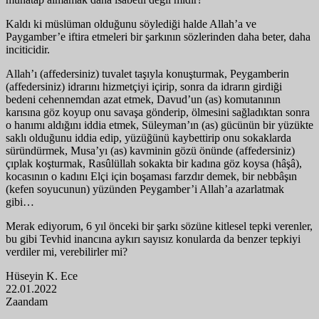
Kaldı ki müslüman olduğunu söylediği halde Allah’a ve
Paygamber’e iftira etmeleri bir şarkının sözlerinden daha beter, daha
inciticidir.
Allah’ı (affedersiniz) tuvalet taşıyla konuşturmak, Peygamberin
(affedersiniz) idrarını hizmetçiyi içirip, sonra da idrarın girdiği
bedeni cehennemdan azat etmek, Davud’un (as) komutanının
karısına göz koyup onu savaşa gönderip, ölmesini sağladıktan sonra
o hanımı aldığını iddia etmek, Süleyman’ın (as) gücünün bir yüzükte
saklı olduğunu iddia edip, yüzüğünü kaybettirip onu sokaklarda
süründürmek, Musa’yı (as) kavminin gözü önünde (affedersiniz)
çıplak koşturmak, Rasûlüllah sokakta bir kadına göz koysa (hâşâ),
kocasının o kadını Elçi için boşaması farzdır demek, bir nebbâşın
(kefen soyucunun) yüzünden Peygamber’i Allah’a azarlatmak
gibi…
Merak ediyorum, 6 yıl önceki bir şarkı sözüne kitlesel tepki verenler,
bu gibi Tevhid inancına aykırı sayısız konularda da benzer tepkiyi
verdiler mi, verebilirler mi?
Hüseyin K. Ece
22.01.2022
Zaandam