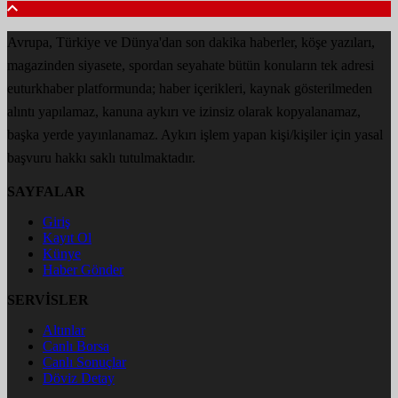
Avrupa, Türkiye ve Dünya'dan son dakika haberler, köşe yazıları,
magazinden siyasete, spordan seyahate bütün konuların tek adresi
euturkhaber platformunda; haber içerikleri, kaynak gösterilmeden
alıntı yapılamaz, kanuna aykırı ve izinsiz olarak kopyalanamaz,
başka yerde yayınlanamaz. Aykırı işlem yapan kişi/kişiler için yasal
başvuru hakkı saklı tutulmaktadır.
SAYFALAR
Giriş
Kayıt Ol
Künye
Haber Gönder
SERVİSLER
Altınlar
Canlı Borsa
Canlı Sonuçlar
Döviz Detay