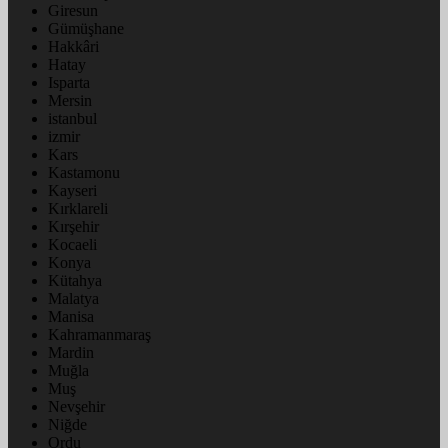
Giresun
Gümüşhane
Hakkâri
Hatay
Isparta
Mersin
istanbul
izmir
Kars
Kastamonu
Kayseri
Kırklareli
Kırşehir
Kocaeli
Konya
Kütahya
Malatya
Manisa
Kahramanmaraş
Mardin
Muğla
Muş
Nevşehir
Niğde
Ordu