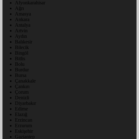
Afyonkarahisar
Ağrı
Amasya
Ankara
Antalya
Artvin
Aydın
Balıkesir
Bilecik
Bingöl
Bitlis
Bolu
Burdur
Bursa
Çanakkale
Çankırı
Çorum
Denizli
Diyarbakır
Edirne
Elazığ
Erzincan
Erzurum
Eskişehir
Gaziantep