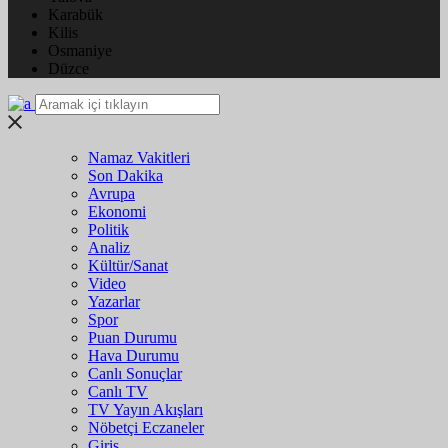
Karabük
Kilis
Osmaniye
Düzce
Namaz Vakitleri
Son Dakika
Avrupa
Ekonomi
Politik
Analiz
Kültür/Sanat
Video
Yazarlar
Spor
Puan Durumu
Hava Durumu
Canlı Sonuçlar
Canlı TV
TV Yayın Akışları
Nöbetçi Eczaneler
Giriş