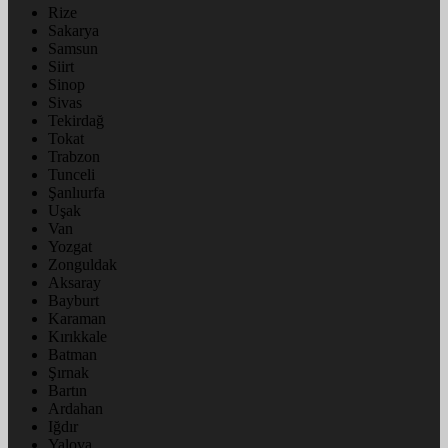
Rize
Sakarya
Samsun
Siirt
Sinop
Sivas
Tekirdağ
Tokat
Trabzon
Tunceli
Şanlıurfa
Uşak
Van
Yozgat
Zonguldak
Aksaray
Bayburt
Karaman
Kırıkkale
Batman
Şırnak
Bartın
Ardahan
Iğdır
Yalova