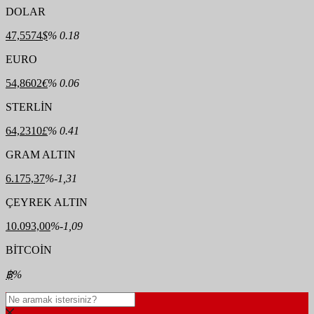
DOLAR
47,5574
$
% 0.18
EURO
54,8602
€
% 0.06
STERLİN
64,2310
£
% 0.41
GRAM ALTIN
6.175,37
%-1,31
ÇEYREK ALTIN
10.093,00
%-1,09
BİTCOİN
฿
%