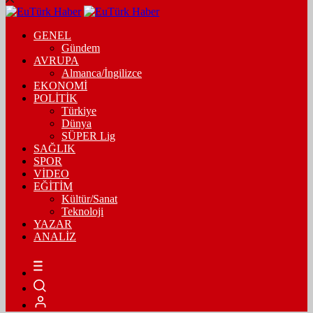
GENEL
Gündem
AVRUPA
Almanca/İngilizce
EKONOMİ
POLİTİK
Türkiye
Dünya
SÜPER Lig
SAĞLIK
SPOR
VİDEO
EĞİTİM
Kültür/Sanat
Teknoloji
YAZAR
ANALİZ