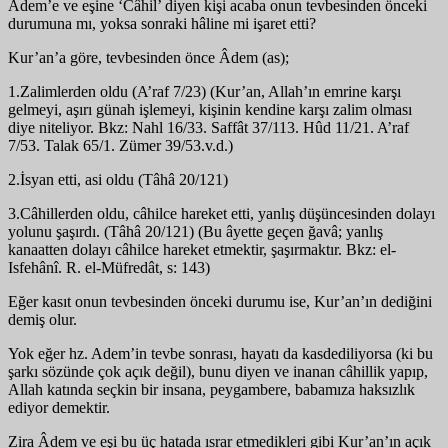
Âdem’e ve eşine ‘Câhil’ diyen kişi acaba onun tevbesinden önceki
durumuna mı, yoksa sonraki hâline mi işaret etti?
Kur’an’a göre, tevbesinden önce Âdem (as);
1.Zalimlerden oldu (A’raf 7/23) (Kur’an, Allah’ın emrine karşı
gelmeyi, aşırı günah işlemeyi, kişinin kendine karşı zalim olması
diye niteliyor. Bkz: Nahl 16/33. Saffât 37/113. Hûd 11/21. A’raf
7/53. Talak 65/1. Zümer 39/53.v.d.)
2.İsyan etti, asi oldu (Tâhâ 20/121)
3.Câhillerden oldu, câhilce hareket etti, yanlış düşüncesinden dolayı
yolunu şaşırdı. (Tâhâ 20/121) (Bu âyette geçen ğavâ; yanlış
kanaatten dolayı câhilce hareket etmektir, şaşırmaktır. Bkz: el-
Isfehânî. R. el-Müfredât, s: 143)
Eğer kasıt onun tevbesinden önceki durumu ise, Kur’an’ın dediğini
demiş olur.
Yok eğer hz. Adem’in tevbe sonrası, hayatı da kasdediliyorsa (ki bu
şarkı sözünde çok açık değil), bunu diyen ve inanan câhillik yapıp,
Allah katında seçkin bir insana, peygambere, babamıza haksızlık
ediyor demektir.
Zira Âdem ve eşi bu üç hatada ısrar etmedikleri gibi Kur’an’ın açık