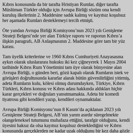
Kıbrıs konusunda da bir tarafta Hristiyan Rumlar, diğer tarafta
Müslüman Türkler olduğu için Avrupa Birliği sözüm ona kendi
kuruluş ilkelerinin 2. Maddesine sadık kalmış ve kayıtsız koşulsuz
her aşamada Rumları desteklemeyi tercih etmişti.
Öte yandan Avrupa Birliği Komisyonu’nun 2023 yılı Genişleme
Strateji Belgesi’nde yer alan Türkiye raporu ve raporun Kıbrıs’a
ilişkin paragrafı, AB Anlaşmasının 2. Maddesine göre tam bir yüz
karası.
Tam üyelik kriterlerine ve 1960 Kıbrıs Cumhuriyeti Anayasasına
aykırı olarak uluslararası hukuku iki kez çiğneyerek 1 Mayıs 2004
tarihinde Kıbrıs Rum Yönetimini tam üye olarak bünyesine alan
Avrupa Birliği, o günden beri, gözü kapalı olarak Rumların istek ve
görüşleri doğrultusunda kararlar alarak bütün güvenilirliğini yitirmiş,
adeta Rumların kulu, kölesi olmuş durumdayken, Türkiye, Kıbrıs
Türkleri, Kıbrıs konusu ve Kıbrıs adası hakkında aldıkları hiçbir
karar gerçekleri ve doğruları yansıtmamakta. Adeta bir komedi
tiyatrosu gibi kendileri yazıp, kendileri oynamaktalar.
Avrupa Birliği Komisyonu’nun 8 Kasım’da açıklanan 2023 yılı
Genişleme Strateji Belgesi, AB’nin yarım asırdır süregelmekte
olangeleneksel tutumunu muhafaza ettiğini, tarafgir olduğunu, kendi
üyesini haksız da olsa kayıtsız koşulsuz desteklediğini ve Kıbrıs
konusunda gerçeklerden ne kadar uzak olduğunu bir kez daha gözle