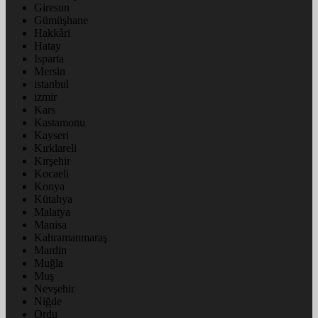
Giresun
Gümüşhane
Hakkâri
Hatay
Isparta
Mersin
istanbul
izmir
Kars
Kastamonu
Kayseri
Kırklareli
Kırşehir
Kocaeli
Konya
Kütahya
Malatya
Manisa
Kahramanmaraş
Mardin
Muğla
Muş
Nevşehir
Niğde
Ordu