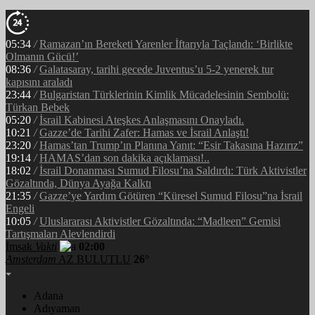
05:34
/
Ramazan’ın Bereketi Yarenler İftarıyla Taçlandı: ‘Birlikte
Olmanın Gücü!’
08:36
/
Galatasaray, tarihi gecede Juventus’u 5-2 yenerek tur
kapısını araladı
23:44
/
Bulgaristan Türklerinin Kimlik Mücadelesinin Sembolü:
Türkan Bebek
05:20
/
İsrail Kabinesi Ateşkes Anlaşmasını Onayladı.
10:21
/
Gazze’de Tarihi Zafer: Hamas ve İsrail Anlaştı!
23:20
/
Hamas’tan Trump’ın Planına Yanıt: “Esir Takasına Hazırız”
19:14
/
HAMAS’dan son dakika açıklaması!..
18:02
/
İsrail Donanması Sumud Filosu’na Saldırdı: Türk Aktivistler
Gözaltında, Dünya Ayağa Kalktı
21:35
/
Gazze’ye Yardım Götüren “Küresel Sumud Filosu”na İsrail
Engeli
10:05
/
Uluslararası Aktivistler Gözaltında: “Madleen” Gemisi
Tartışmaları Alevlendirdi
İmsak
Vakti
02:00
Amsterdam
AZ BULUTLU
26°
Adana
Adıyaman