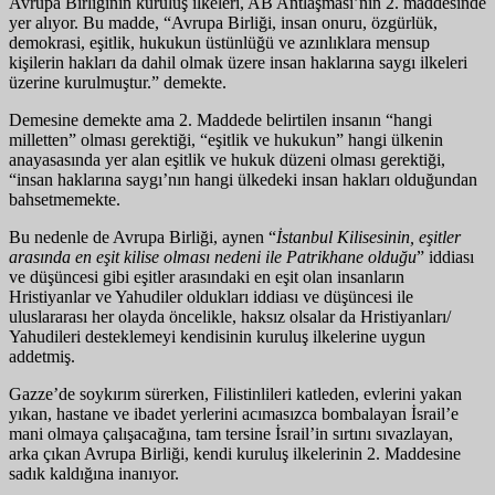
Avrupa Birliğinin kuruluş ilkeleri, AB Antlaşması’nın 2. maddesinde
yer alıyor. Bu madde, “Avrupa Birliği, insan onuru, özgürlük,
demokrasi, eşitlik, hukukun üstünlüğü ve azınlıklara mensup
kişilerin hakları da dahil olmak üzere insan haklarına saygı ilkeleri
üzerine kurulmuştur.” demekte.
Demesine demekte ama 2. Maddede belirtilen insanın “hangi
milletten” olması gerektiği, “eşitlik ve hukukun” hangi ülkenin
anayasasında yer alan eşitlik ve hukuk düzeni olması gerektiği,
“insan haklarına saygı’nın hangi ülkedeki insan hakları olduğundan
bahsetmemekte.
Bu nedenle de Avrupa Birliği, aynen “
İstanbul Kilisesinin, eşitler
arasında en eşit kilise olması nedeni ile Patrikhane olduğu
” iddiası
ve düşüncesi gibi eşitler arasındaki en eşit olan insanların
Hristiyanlar ve Yahudiler oldukları iddiası ve düşüncesi ile
uluslararası her olayda öncelikle, haksız olsalar da Hristiyanları/
Yahudileri desteklemeyi kendisinin kuruluş ilkelerine uygun
addetmiş.
Gazze’de soykırım sürerken, Filistinlileri katleden, evlerini yakan
yıkan, hastane ve ibadet yerlerini acımasızca bombalayan İsrail’e
mani olmaya çalışacağına, tam tersine İsrail’in sırtını sıvazlayan,
arka çıkan Avrupa Birliği, kendi kuruluş ilkelerinin 2. Maddesine
sadık kaldığına inanıyor.