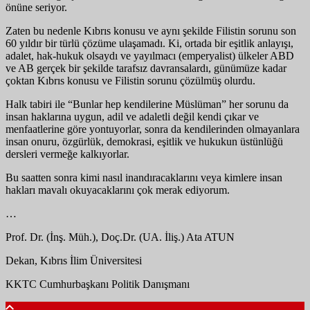
önüne seriyor.
Zaten bu nedenle Kıbrıs konusu ve aynı şekilde Filistin sorunu son
60 yıldır bir türlü çözüme ulaşamadı. Ki, ortada bir eşitlik anlayışı,
adalet, hak-hukuk olsaydı ve yayılmacı (emperyalist) ülkeler ABD
ve AB gerçek bir şekilde tarafsız davransalardı, günümüze kadar
çoktan Kıbrıs konusu ve Filistin sorunu çözülmüş olurdu.
Halk tabiri ile “Bunlar hep kendilerine Müslüman” her sorunu da
insan haklarına uygun, adil ve adaletli değil kendi çıkar ve
menfaatlerine göre yontuyorlar, sonra da kendilerinden olmayanlara
insan onuru, özgürlük, demokrasi, eşitlik ve hukukun üstünlüğü
dersleri vermeğe kalkıyorlar.
Bu saatten sonra kimi nasıl inandıracaklarını veya kimlere insan
hakları mavalı okuyacaklarını çok merak ediyorum.
…
Prof. Dr. (İnş. Müh.), Doç.Dr. (UA. İliş.) Ata ATUN
Dekan, Kıbrıs İlim Üniversitesi
KKTC Cumhurbaşkanı Politik Danışmanı