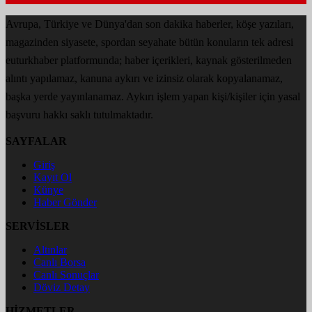
Avrupa, Türkiye ve Dünya'dan son dakika haberler, köşe yazıları,
magazinden siyasete, spordan seyahate bütün konuların tek adresi
euturkhaber platformunda; haber içerikleri, kaynak gösterilmeden
alıntı yapılamaz, kanuna aykırı ve izinsiz olarak kopyalanamaz,
başka yerde yayınlanamaz. Aykırı işlem yapan kişi/kişiler için yasal
başvuru hakkı saklı tutulmaktadır.
SAYFALAR
Giriş
Kayıt Ol
Künye
Haber Gönder
SERVİSLER
Altınlar
Canlı Borsa
Canlı Sonuçlar
Döviz Detay
HİZMETLER