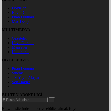
Dövizler
Hava Durumu
Puan Durumu
Maç Detay
MULTİMEDYA
Gazeteler
Hava Durumu
Manşetler
Haberlerim
HIZLI SERVİS
Puan Durumu
Sinema
TV Yayın Akışları
Son Dakika
BÜLTEN ABONELİĞİ
+
Bu web sitesinden haber ve ebülten almak istiyorum