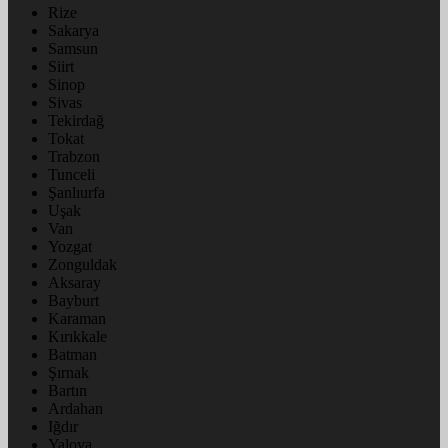
Rize
Sakarya
Samsun
Siirt
Sinop
Sivas
Tekirdağ
Tokat
Trabzon
Tunceli
Şanlıurfa
Uşak
Van
Yozgat
Zonguldak
Aksaray
Bayburt
Karaman
Kırıkkale
Batman
Şırnak
Bartın
Ardahan
Iğdır
Yalova