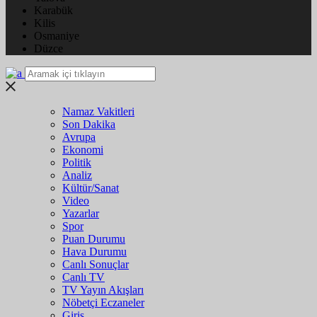
Karabük
Kilis
Osmaniye
Düzce
Namaz Vakitleri
Son Dakika
Avrupa
Ekonomi
Politik
Analiz
Kültür/Sanat
Video
Yazarlar
Spor
Puan Durumu
Hava Durumu
Canlı Sonuçlar
Canlı TV
TV Yayın Akışları
Nöbetçi Eczaneler
Giriş