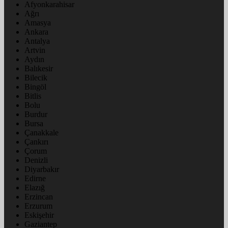
Afyonkarahisar
Ağrı
Amasya
Ankara
Antalya
Artvin
Aydın
Balıkesir
Bilecik
Bingöl
Bitlis
Bolu
Burdur
Bursa
Çanakkale
Çankırı
Çorum
Denizli
Diyarbakır
Edirne
Elazığ
Erzincan
Erzurum
Eskişehir
Gaziantep