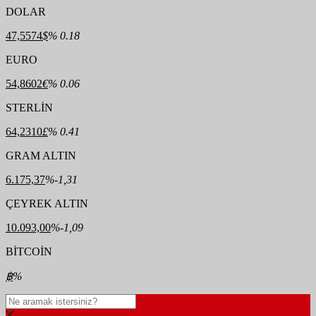
DOLAR
47,5574
$
% 0.18
EURO
54,8602
€
% 0.06
STERLİN
64,2310
£
% 0.41
GRAM ALTIN
6.175,37
%-1,31
ÇEYREK ALTIN
10.093,00
%-1,09
BİTCOİN
฿
%