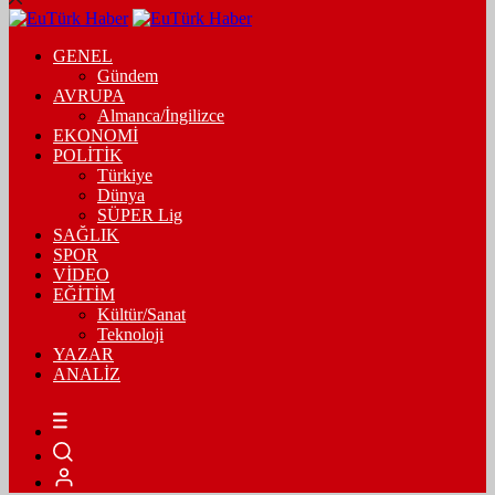
GENEL
Gündem
AVRUPA
Almanca/İngilizce
EKONOMİ
POLİTİK
Türkiye
Dünya
SÜPER Lig
SAĞLIK
SPOR
VİDEO
EĞİTİM
Kültür/Sanat
Teknoloji
YAZAR
ANALİZ