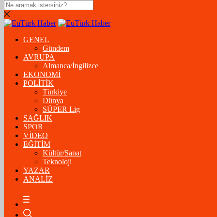
DOLAR
47,5574
$
% 0.18
GENEL
EURO
Gündem
AVRUPA
54,8602
€
% 0.06
Almanca/İngilizce
STERLİN
EKONOMİ
POLİTİK
64,2310
£
% 0.41
Türkiye
Dünya
GRAM ALTIN
SÜPER Lig
SAĞLIK
6.175,37
%-1,31
SPOR
VİDEO
ÇEYREK ALTIN
EĞİTİM
Kültür/Sanat
10.093,00
%-1,09
Teknoloji
YAZAR
BİTCOİN
ANALİZ
฿
%