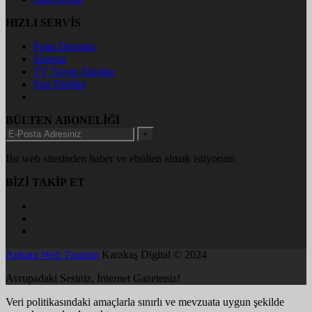
HIZLI SERVİS
Puan Durumu
Sinema
TV Yayın Akışları
Son Dakika
BÜLTEN ABONELİĞİ
+
Bu web sitesinden haber ve ebülten almak istiyorum
BİZİ TAKİP ET
Ankara Web Tasarım
Karakaş Digital © 2024
Avrupadaki Sesiniz, İnternet Gazeteniz!
Veri politikasındaki amaçlarla sınırlı ve mevzuata uygun şekilde