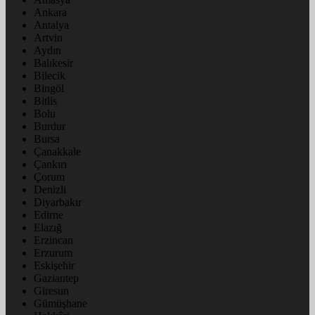
Ankara
Antalya
Artvin
Aydın
Balıkesir
Bilecik
Bingöl
Bitlis
Bolu
Burdur
Bursa
Çanakkale
Çankırı
Çorum
Denizli
Diyarbakır
Edirne
Elazığ
Erzincan
Erzurum
Eskişehir
Gaziantep
Giresun
Gümüşhane