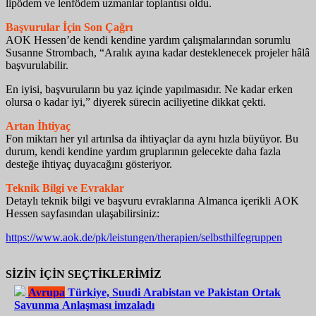
lipödem ve lenfödem uzmanlar toplantısı oldu.
Başvurular İçin Son Çağrı
AOK Hessen’de kendi kendine yardım çalışmalarından sorumlu
Susanne Strombach, “Aralık ayına kadar desteklenecek projeler hâlâ
başvurulabilir.
En iyisi, başvuruların bu yaz içinde yapılmasıdır. Ne kadar erken
olursa o kadar iyi,” diyerek sürecin aciliyetine dikkat çekti.
Artan İhtiyaç
Fon miktarı her yıl artırılsa da ihtiyaçlar da aynı hızla büyüyor. Bu
durum, kendi kendine yardım gruplarının gelecekte daha fazla
desteğe ihtiyaç duyacağını gösteriyor.
Teknik Bilgi ve Evraklar
Detaylı teknik bilgi ve başvuru evraklarına Almanca içerikli AOK
Hessen sayfasından ulaşabilirsiniz:
https://www.aok.de/pk/leistungen/therapien/selbsthilfegruppen
SİZİN İÇİN SEÇTİKLERİMİZ
Avrupa
Türkiye, Suudi Arabistan ve Pakistan Ortak
Savunma Anlaşması imzaladı