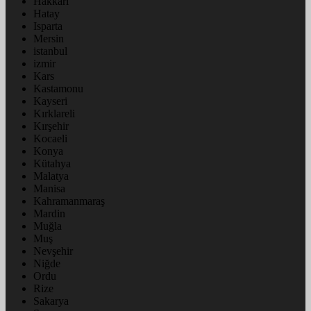
Hakkâri
Hatay
Isparta
Mersin
istanbul
izmir
Kars
Kastamonu
Kayseri
Kırklareli
Kırşehir
Kocaeli
Konya
Kütahya
Malatya
Manisa
Kahramanmaraş
Mardin
Muğla
Muş
Nevşehir
Niğde
Ordu
Rize
Sakarya