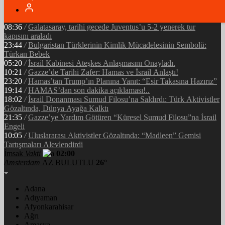
05:34
/
Ramazan’ın Bereketi Yarenler İftarıyla Taçlandı: ‘Birlikte
Olmanın Gücü!’
08:36
/
Galatasaray, tarihi gecede Juventus’u 5-2 yenerek tur
kapısını araladı
23:44
/
Bulgaristan Türklerinin Kimlik Mücadelesinin Sembolü:
Türkan Bebek
05:20
/
İsrail Kabinesi Ateşkes Anlaşmasını Onayladı.
10:21
/
Gazze’de Tarihi Zafer: Hamas ve İsrail Anlaştı!
23:20
/
Hamas’tan Trump’ın Planına Yanıt: “Esir Takasına Hazırız”
19:14
/
HAMAS’dan son dakika açıklaması!..
18:02
/
İsrail Donanması Sumud Filosu’na Saldırdı: Türk Aktivistler
Gözaltında, Dünya Ayağa Kalktı
21:35
/
Gazze’ye Yardım Götüren “Küresel Sumud Filosu”na İsrail
Engeli
10:05
/
Uluslararası Aktivistler Gözaltında: “Madleen” Gemisi
Tartışmaları Alevlendirdi
İmsak
Vakti
02:00
Amsterdam
AZ BULUTLU
26°
Adana
Adıyaman
Afyonkarahisar
Ağrı
Amasya