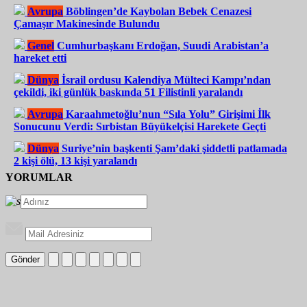
Avrupa
Böblingen’de Kaybolan Bebek Cenazesi
Çamaşır Makinesinde Bulundu
Genel
Cumhurbaşkanı Erdoğan, Suudi Arabistan’a
hareket etti
Dünya
İsrail ordusu Kalendiya Mülteci Kampı’ndan
çekildi, iki günlük baskında 51 Filistinli yaralandı
Avrupa
Karaahmetoğlu’nun “Sıla Yolu” Girişimi İlk
Sonucunu Verdi: Sırbistan Büyükelçisi Harekete Geçti
Dünya
Suriye’nin başkenti Şam’daki şiddetli patlamada
2 kişi ölü, 13 kişi yaralandı
YORUMLAR
Gönder