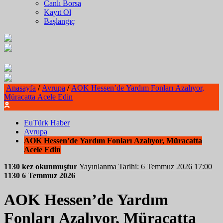
Canlı Borsa
Kayıt Ol
Başlangıç
Anasayfa
/
Avrupa
/
AOK Hessen’de Yardım Fonları Azalıyor,
Müracatta Acele Edin
EuTürk Haber
Avrupa
AOK Hessen’de Yardım Fonları Azalıyor, Müracatta
Acele Edin
1130 kez okunmuştur
Yayınlanma Tarihi: 6 Temmuz 2026 17:00
1130
6 Temmuz 2026
AOK Hessen’de Yardım
Fonları Azalıyor, Müracatta