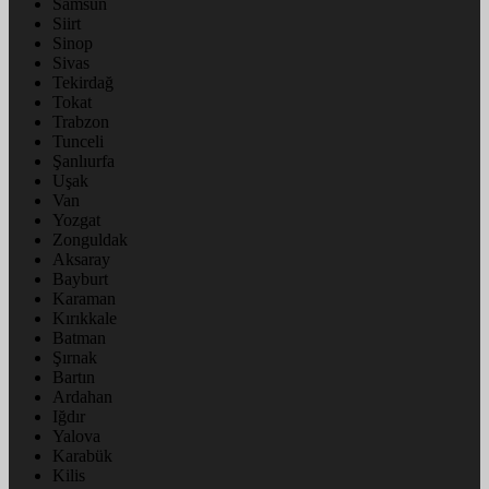
Samsun
Siirt
Sinop
Sivas
Tekirdağ
Tokat
Trabzon
Tunceli
Şanlıurfa
Uşak
Van
Yozgat
Zonguldak
Aksaray
Bayburt
Karaman
Kırıkkale
Batman
Şırnak
Bartın
Ardahan
Iğdır
Yalova
Karabük
Kilis