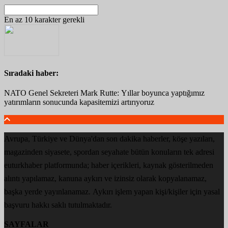
En az 10 karakter gerekli
Sıradaki haber:
NATO Genel Sekreteri Mark Rutte: Yıllar boyunca yaptığımız
yatırımların sonucunda kapasitemizi artırıyoruz
Avrupa, Türkiye ve Dünya'dan son dakika haberler, köşe yazıları,
magazinden siyasete, spordan seyahate bütün konuların tek adresi
euturkhaber platformunda; haber içerikleri, kaynak gösterilmeden
alıntı yapılamaz, kanuna aykırı ve izinsiz olarak kopyalanamaz,
başka yerde yayınlanamaz. Aykırı işlem yapan kişi/kişiler için yasal
başvuru hakkı saklı tutulmaktadır.
SAYFALAR