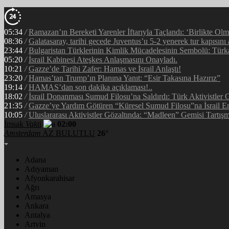
05:34
/
Ramazan’ın Bereketi Yarenler İftarıyla Taçlandı: ‘Birlikte Ol
08:36
/
Galatasaray, tarihi gecede Juventus’u 5-2 yenerek tur kapısını 
23:44
/
Bulgaristan Türklerinin Kimlik Mücadelesinin Sembolü: Tür
05:20
/
İsrail Kabinesi Ateşkes Anlaşmasını Onayladı.
10:21
/
Gazze’de Tarihi Zafer: Hamas ve İsrail Anlaştı!
23:20
/
Hamas’tan Trump’ın Planına Yanıt: “Esir Takasına Hazırız”
19:14
/
HAMAS’dan son dakika açıklaması!..
18:02
/
İsrail Donanması Sumud Filosu’na Saldırdı: Türk Aktivistler
21:35
/
Gazze’ye Yardım Götüren “Küresel Sumud Filosu”na İsrail En
10:05
/
Uluslararası Aktivistler Gözaltında: “Madleen” Gemisi Tartışm
İmsak
Vakti
02:00
Amsterdam
AZ BULUTLU
26°
Adana
Adıyaman
Afyonkarahisar
Ağrı
Amasya
Ankara
Antalya
Artvin