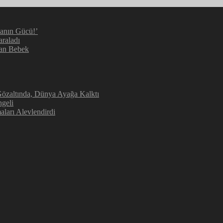
manın Gücü!’
araladı
kan Bebek
 Gözaltında, Dünya Ayağa Kalktı
geli
aları Alevlendirdi