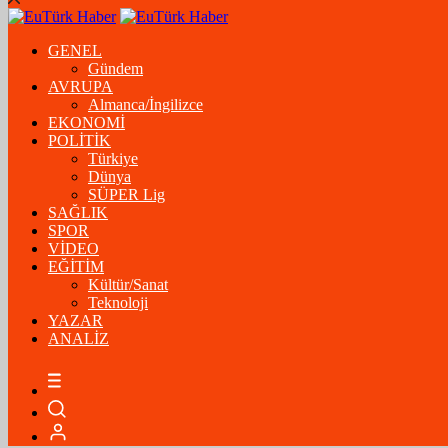
GENEL
Gündem
AVRUPA
Almanca/İngilizce
EKONOMİ
POLİTİK
Türkiye
Dünya
SÜPER Lig
SAĞLIK
SPOR
VİDEO
EĞİTİM
Kültür/Sanat
Teknoloji
YAZAR
ANALİZ