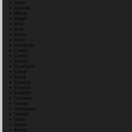
Aydın
Balıkesir
Bilecik
Bingöl
Bitlis
Bolu
Burdur
Bursa
Çanakkale
Çankırı
Çorum
Denizli
Diyarbakır
Edirne
Elazığ
Erzincan
Erzurum
Eskişehir
Gaziantep
Giresun
Gümüşhane
Hakkâri
Hatay
Isparta
Mersin