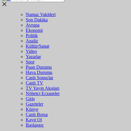
Namaz Vakitleri
Son Dakika
Avrupa
Ekonomi
Politik
Analiz
Kültür/Sanat
Video
Yazarlar
Spor
Puan Durumu
Hava Durumu
Canlı Sonuçlar
Canlı TV
TV Yayın Akışları
Nöbetçi Eczaneler
Giriş
Gazeteler
Künye
Canlı Borsa
Kayıt Ol
Başlangıç