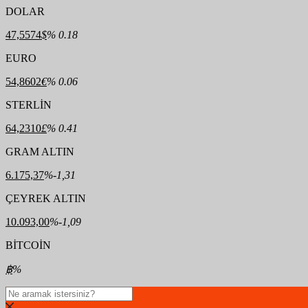
DOLAR
47,5574
$
% 0.18
EURO
54,8602
€
% 0.06
STERLİN
64,2310
£
% 0.41
GRAM ALTIN
6.175,37
%-1,31
ÇEYREK ALTIN
10.093,00
%-1,09
BİTCOİN
฿
%