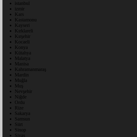
istanbul
izmir
Kars
Kastamonu
Kayseri
Kırklareli
Kırşehir
Kocaeli
Konya
Kütahya
Malatya
Manisa
Kahramanmaraş
Mardin
Muğla
Muş
Nevşehir
Niğde
Ordu
Rize
Sakarya
Samsun
Siirt
Sinop
Sivas