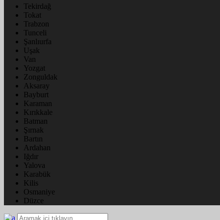
Tekirdağ
Tokat
Trabzon
Tunceli
Şanlıurfa
Uşak
Van
Yozgat
Zonguldak
Aksaray
Bayburt
Karaman
Kırıkkale
Batman
Şırnak
Bartın
Ardahan
Iğdır
Yalova
Karabük
Kilis
Osmaniye
Düzce