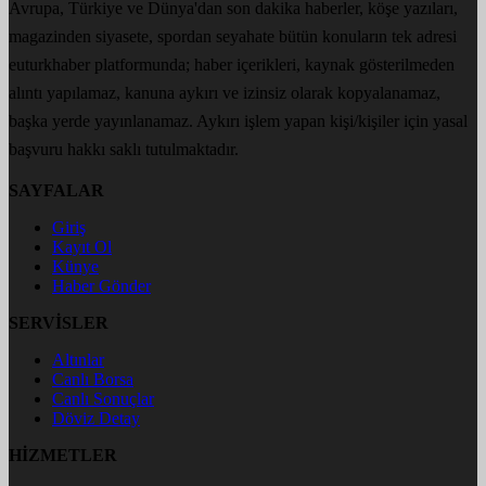
Avrupa, Türkiye ve Dünya'dan son dakika haberler, köşe yazıları,
magazinden siyasete, spordan seyahate bütün konuların tek adresi
euturkhaber platformunda; haber içerikleri, kaynak gösterilmeden
alıntı yapılamaz, kanuna aykırı ve izinsiz olarak kopyalanamaz,
başka yerde yayınlanamaz. Aykırı işlem yapan kişi/kişiler için yasal
başvuru hakkı saklı tutulmaktadır.
SAYFALAR
Giriş
Kayıt Ol
Künye
Haber Gönder
SERVİSLER
Altınlar
Canlı Borsa
Canlı Sonuçlar
Döviz Detay
HİZMETLER