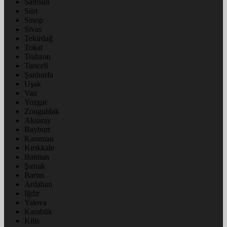
Samsun
Siirt
Sinop
Sivas
Tekirdağ
Tokat
Trabzon
Tunceli
Şanlıurfa
Uşak
Van
Yozgat
Zonguldak
Aksaray
Bayburt
Karaman
Kırıkkale
Batman
Şırnak
Bartın
Ardahan
Iğdır
Yalova
Karabük
Kilis