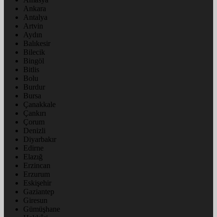
Ankara
Antalya
Artvin
Aydın
Balıkesir
Bilecik
Bingöl
Bitlis
Bolu
Burdur
Bursa
Çanakkale
Çankırı
Çorum
Denizli
Diyarbakır
Edirne
Elazığ
Erzincan
Erzurum
Eskişehir
Gaziantep
Giresun
Gümüşhane