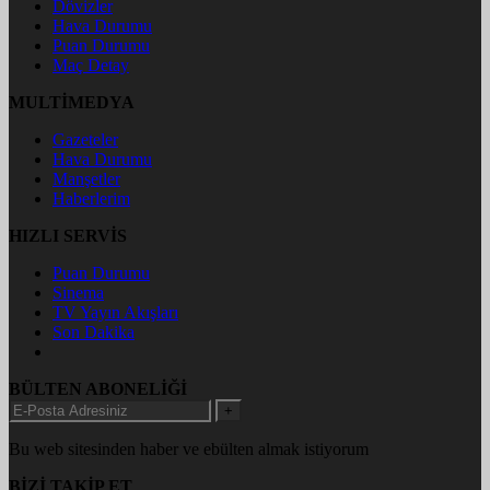
Dövizler
Hava Durumu
Puan Durumu
Maç Detay
MULTİMEDYA
Gazeteler
Hava Durumu
Manşetler
Haberlerim
HIZLI SERVİS
Puan Durumu
Sinema
TV Yayın Akışları
Son Dakika
BÜLTEN ABONELİĞİ
+
Bu web sitesinden haber ve ebülten almak istiyorum
BİZİ TAKİP ET