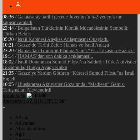
05:34
/
Ramazan’ın Bereketi Yarenler İftarıyla Taçlandı: ‘Birlikte
Olmanın Gücü!’
08:36
/
Galatasaray, tarihi gecede Juventus’u 5-2 yenerek tur
kapısını araladı
23:44
/
Bulgaristan Türklerinin Kimlik Mücadelesinin Sembolü:
Türkan Bebek
05:20
/
İsrail Kabinesi Ateşkes Anlaşmasını Onayladı.
10:21
/
Gazze’de Tarihi Zafer: Hamas ve İsrail Anlaştı!
23:20
/
Hamas’tan Trump’ın Planına Yanıt: “Esir Takasına Hazırız”
19:14
/
HAMAS’dan son dakika açıklaması!..
18:02
/
İsrail Donanması Sumud Filosu’na Saldırdı: Türk Aktivistler
Gözaltında, Dünya Ayağa Kalktı
21:35
/
Gazze’ye Yardım Götüren “Küresel Sumud Filosu”na İsrail
Engeli
10:05
/
Uluslararası Aktivistler Gözaltında: “Madleen” Gemisi
Tartışmaları Alevlendirdi
İmsak
Vakti
02:00
Amsterdam
AZ BULUTLU
26°
Adana
Adıyaman
Afyonkarahisar
Ağrı
Amasya