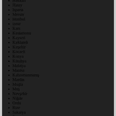
Hakkâri
Hatay
Isparta
Mersin
istanbul
izmir
Kars
Kastamonu
Kayseri
Kırklareli
Kırşehir
Kocaeli
Konya
Kütahya
Malatya
Manisa
Kahramanmaraş
Mardin
Muğla
Muş
Nevşehir
Niğde
Ordu
Rize
Sakarya