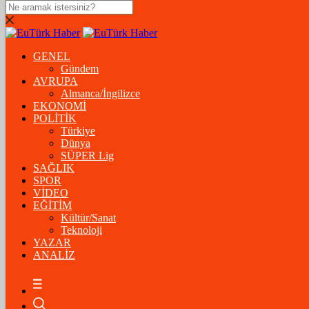
DOLAR
47,5574
$
% 0.18
GENEL
EURO
Gündem
AVRUPA
54,8602
€
% 0.06
Almanca/İngilizce
STERLİN
EKONOMİ
POLİTİK
64,2310
£
% 0.41
Türkiye
Dünya
GRAM ALTIN
SÜPER Lig
SAĞLIK
6.175,37
%-1,31
SPOR
VİDEO
ÇEYREK ALTIN
EĞİTİM
Kültür/Sanat
10.093,00
%-1,09
Teknoloji
YAZAR
BİTCOİN
ANALİZ
฿
%