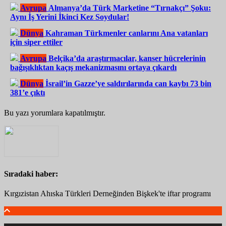
Avrupa
Almanya’da Türk Marketine “Tırnakçı” Şoku:
Aynı İş Yerini İkinci Kez Soydular!
Dünya
Kahraman Türkmenler canlarını Ana vatanları
için siper ettiler
Avrupa
Belçika’da araştırmacılar, kanser hücrelerinin
bağışıklıktan kaçış mekanizmasını ortaya çıkardı
Dünya
İsrail’in Gazze’ye saldırılarında can kaybı 73 bin
381’e çıktı
Bu yazı yorumlara kapatılmıştır.
Sıradaki haber:
Kırgızistan Ahıska Türkleri Derneğinden Bişkek'te iftar programı