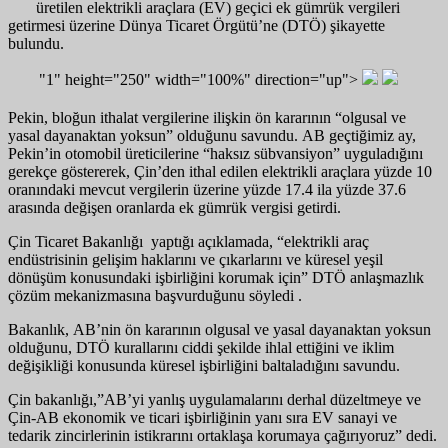
üretilen elektrikli araçlara (EV) geçici ek gümrük vergileri
getirmesi üzerine Dünya Ticaret Örgütü’ne (DTÖ) şikayette
bulundu.
"1" height="250" width="100%" direction="up">
Pekin, bloğun ithalat vergilerine ilişkin ön kararının “olgusal ve
yasal dayanaktan yoksun” olduğunu savundu. AB geçtiğimiz ay,
Pekin’in otomobil üreticilerine “haksız sübvansiyon” uyguladığını
gerekçe göstererek, Çin’den ithal edilen elektrikli araçlara yüzde 10
oranındaki mevcut vergilerin üzerine yüzde 17.4 ila yüzde 37.6
arasında değişen oranlarda ek gümrük vergisi getirdi.
Çin Ticaret Bakanlığı yaptığı açıklamada, “elektrikli araç
endüstrisinin gelişim haklarını ve çıkarlarını ve küresel yeşil
dönüşüm konusundaki işbirliğini korumak için” DTÖ anlaşmazlık
çözüm mekanizmasına başvurduğunu söyledi .
Bakanlık, AB’nin ön kararının olgusal ve yasal dayanaktan yoksun
olduğunu, DTÖ kurallarını ciddi şekilde ihlal ettiğini ve iklim
değişikliği konusunda küresel işbirliğini baltaladığını savundu.
Çin bakanlığı,”AB’yi yanlış uygulamalarını derhal düzeltmeye ve
Çin-AB ekonomik ve ticari işbirliğinin yanı sıra EV sanayi ve
tedarik zincirlerinin istikrarını ortaklaşa korumaya çağırıyoruz” dedi.