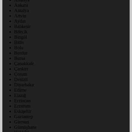
Ankara
Antalya
Artvin
Aydın
Balıkesir
Bilecik
Bingöl
Bitlis
Bolu
Burdur
Bursa
Çanakkale
Çankırı
Çorum
Denizli
Diyarbakır
Edirne
Elazığ
Erzincan
Erzurum
Eskişehir
Gaziantep
Giresun
Gümüşhane