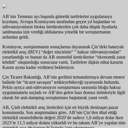
AB’nin Temmuz ayı başında gümrük tarifelerini uygulamaya
koyması, Avrupa Komisyonu tarafından geçen yıl başlatılan ve
sübvansiyonların blokta üretilenlerden çok daha düşük fiyatlarla
satılmasına izin verdiği iddialarına yönelik bir soruşturmanın
ardından geldi.
Komisyon, soruşturmanın sonuçlarına dayanarak Çin’deki bataryalı
elektrikli araç (BEV) “değer zincirinin” ” haksız sübvansiyondan”
yararlandığı ve bunun da AB otomobil üreticilerine “ekonomik zarar
tehdidi” oluşturduğu sonucuna vardı. Tarifelere ilişkin nihai kararın
Kasım ayına kadar verilmesi bekleniyor.
Çin Ticaret Bakanlığı, AB’nin gerilimi tırmandırmaya devam etmesi
halinde bir “ticaret savaşını” tetikleyebileceği uyarısında bulundu.
Pekin ayrıca anti-sübvansiyon soruşturması sırasında bloğu haksız
uygulamalarla suçladı ve AB’den gelen bazı domuz ürünleriyle ilgili
olarak bir anti-damping soruşturması başlatarak yanıt verdi.
AB, Çinli elektrikli araç üreticileri için en büyük denizaşırı pazar
konumunda. Son araştırmalara göre, AB’nin Çin’den ithal ettiği
elektrikli otomobillerin değeri 2020’de sadece 1,6 milyar dolar iken
2023’te 11,5 milyar dolara yükseldi ve bu rakam AB’ye yapılan tüm
elektrikli araç ithalatının %3yüzde ‘sini oluşturuyor.