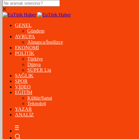
DOLAR
47,5574
$
% 0.18
GENEL
EURO
Gündem
AVRUPA
54,8602
€
% 0.06
Almanca/İngilizce
STERLİN
EKONOMİ
POLİTİK
64,2310
£
% 0.41
Türkiye
Dünya
GRAM ALTIN
SÜPER Lig
SAĞLIK
6.175,37
%-1,31
SPOR
VİDEO
ÇEYREK ALTIN
EĞİTİM
Kültür/Sanat
10.093,00
%-1,09
Teknoloji
YAZAR
BİTCOİN
ANALİZ
฿
%