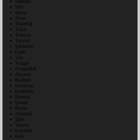
Samsun
Siirt
Sinop
Sivas
Tekirdağ
Tokat
Trabzon
Tunceli
Şanlıurfa
Uşak
Van
Yozgat
Zonguldak
Aksaray
Bayburt
Karaman
Kırıkkale
Batman
Şırnak
Bartın
Ardahan
Iğdır
Yalova
Karabük
Kilis