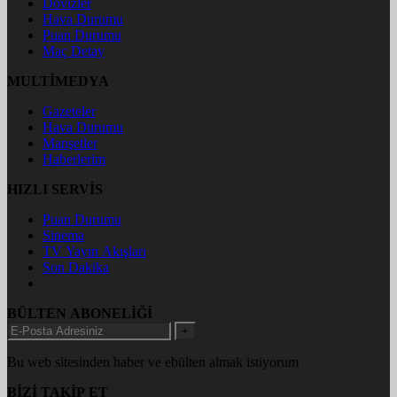
Dövizler
Hava Durumu
Puan Durumu
Maç Detay
MULTİMEDYA
Gazeteler
Hava Durumu
Manşetler
Haberlerim
HIZLI SERVİS
Puan Durumu
Sinema
TV Yayın Akışları
Son Dakika
BÜLTEN ABONELİĞİ
+
Bu web sitesinden haber ve ebülten almak istiyorum
BİZİ TAKİP ET