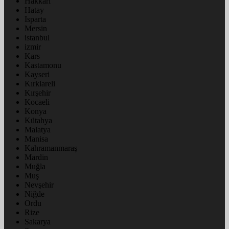
Hakkâri
Hatay
Isparta
Mersin
istanbul
izmir
Kars
Kastamonu
Kayseri
Kırklareli
Kırşehir
Kocaeli
Konya
Kütahya
Malatya
Manisa
Kahramanmaraş
Mardin
Muğla
Muş
Nevşehir
Niğde
Ordu
Rize
Sakarya