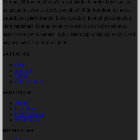
Avrupa, Türkiye ve Dünya'dan son dakika haberler, köşe yazıları,
magazinden siyasete, spordan seyahate bütün konuların tek adresi
euturkhaber platformunda; haber içerikleri, kaynak gösterilmeden
alıntı yapılamaz, kanuna aykırı ve izinsiz olarak kopyalanamaz,
başka yerde yayınlanamaz. Aykırı işlem yapan kişi/kişiler için yasal
başvuru hakkı saklı tutulmaktadır.
SAYFALAR
Giriş
Kayıt Ol
Künye
Haber Gönder
SERVİSLER
Altınlar
Canlı Borsa
Canlı Sonuçlar
Döviz Detay
HİZMETLER