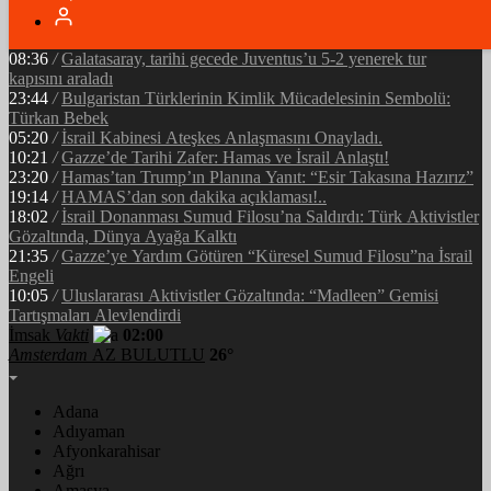
05:34
/
Ramazan’ın Bereketi Yarenler İftarıyla Taçlandı: ‘Birlikte
Olmanın Gücü!’
08:36
/
Galatasaray, tarihi gecede Juventus’u 5-2 yenerek tur
kapısını araladı
23:44
/
Bulgaristan Türklerinin Kimlik Mücadelesinin Sembolü:
Türkan Bebek
05:20
/
İsrail Kabinesi Ateşkes Anlaşmasını Onayladı.
10:21
/
Gazze’de Tarihi Zafer: Hamas ve İsrail Anlaştı!
23:20
/
Hamas’tan Trump’ın Planına Yanıt: “Esir Takasına Hazırız”
19:14
/
HAMAS’dan son dakika açıklaması!..
18:02
/
İsrail Donanması Sumud Filosu’na Saldırdı: Türk Aktivistler
Gözaltında, Dünya Ayağa Kalktı
21:35
/
Gazze’ye Yardım Götüren “Küresel Sumud Filosu”na İsrail
Engeli
10:05
/
Uluslararası Aktivistler Gözaltında: “Madleen” Gemisi
Tartışmaları Alevlendirdi
İmsak
Vakti
02:00
Amsterdam
AZ BULUTLU
26°
Adana
Adıyaman
Afyonkarahisar
Ağrı
Amasya