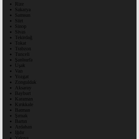
Rize
Sakarya
Samsun
Siirt
Sinop
Sivas
Tekirdağ
Tokat
Trabzon
Tunceli
Şanlıurfa
Uşak
Van
Yozgat
Zonguldak
Aksaray
Bayburt
Karaman
Kırıkkale
Batman
Şırnak
Bartın
Ardahan
Iğdır
Yalova