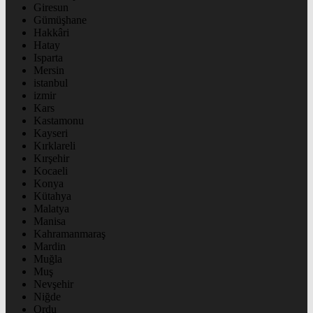
Giresun
Gümüşhane
Hakkâri
Hatay
Isparta
Mersin
istanbul
izmir
Kars
Kastamonu
Kayseri
Kırklareli
Kırşehir
Kocaeli
Konya
Kütahya
Malatya
Manisa
Kahramanmaraş
Mardin
Muğla
Muş
Nevşehir
Niğde
Ordu