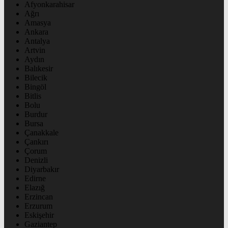
Afyonkarahisar
Ağrı
Amasya
Ankara
Antalya
Artvin
Aydın
Balıkesir
Bilecik
Bingöl
Bitlis
Bolu
Burdur
Bursa
Çanakkale
Çankırı
Çorum
Denizli
Diyarbakır
Edirne
Elazığ
Erzincan
Erzurum
Eskişehir
Gaziantep