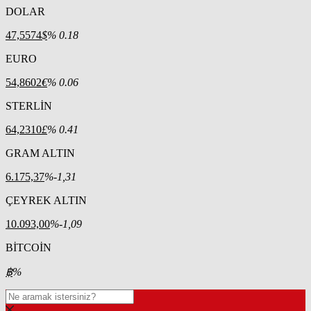
DOLAR
47,5574
$
% 0.18
EURO
54,8602
€
% 0.06
STERLİN
64,2310
£
% 0.41
GRAM ALTIN
6.175,37
%-1,31
ÇEYREK ALTIN
10.093,00
%-1,09
BİTCOİN
฿
%