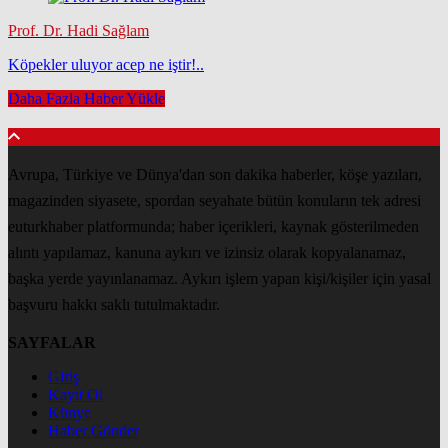
Prof. Dr. Hadi Sağlam
Köpekler uluyor acep ne iştir!..
Daha Fazla Haber Yükle
Avrupa, Türkiye ve Dünya'dan son dakika haberler, köşe yazıları,
magazinden siyasete, spordan seyahate bütün konuların tek adresi
euturkhaber platformunda; haber içerikleri, kaynak gösterilmeden
alıntı yapılamaz, kanuna aykırı ve izinsiz olarak kopyalanamaz,
başka yerde yayınlanamaz. Aykırı işlem yapan kişi/kişiler için yasal
başvuru hakkı saklı tutulmaktadır.
SAYFALAR
Giriş
Kayıt Ol
Künye
Haber Gönder