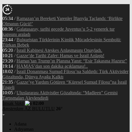
05:34
/
Ramazan’ın Bereketi Yarenler İftarıyla Taçlandı: ‘Birlikte
Olmanın Gücü!’
08:36
/
Galatasaray, tarihi gecede Juventus’u 5-2 yenerek tur
kapısını araladı
23:44
/
Bulgaristan Türklerinin Kimlik Mücadelesinin Sembolü:
Türkan Bebek
05:20
/
İsrail Kabinesi Ateşkes Anlaşmasını Onayladı.
10:21
/
Gazze’de Tarihi Zafer: Hamas ve İsrail Anlaştı!
23:20
/
Hamas’tan Trump’ın Planına Yanıt: “Esir Takasına Hazırız”
19:14
/
HAMAS’dan son dakika açıklaması!..
18:02
/
İsrail Donanması Sumud Filosu’na Saldırdı: Türk Aktivistler
Gözaltında, Dünya Ayağa Kalktı
21:35
/
Gazze’ye Yardım Götüren “Küresel Sumud Filosu”na İsrail
Engeli
10:05
/
Uluslararası Aktivistler Gözaltında: “Madleen” Gemisi
Tartışmaları Alevlendirdi
İmsak
Vakti
02:00
Amsterdam
AZ BULUTLU
26°
Adana
Adıyaman