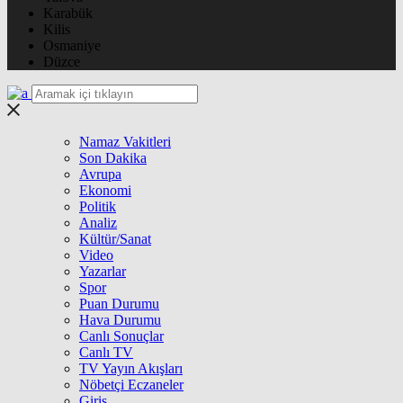
Karabük
Kilis
Osmaniye
Düzce
Namaz Vakitleri
Son Dakika
Avrupa
Ekonomi
Politik
Analiz
Kültür/Sanat
Video
Yazarlar
Spor
Puan Durumu
Hava Durumu
Canlı Sonuçlar
Canlı TV
TV Yayın Akışları
Nöbetçi Eczaneler
Giriş