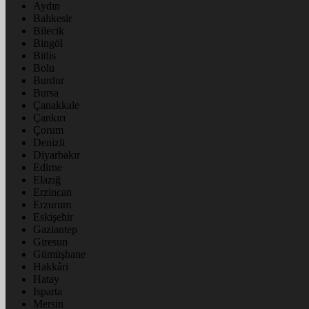
Aydın
Balıkesir
Bilecik
Bingöl
Bitlis
Bolu
Burdur
Bursa
Çanakkale
Çankırı
Çorum
Denizli
Diyarbakır
Edirne
Elazığ
Erzincan
Erzurum
Eskişehir
Gaziantep
Giresun
Gümüşhane
Hakkâri
Hatay
Isparta
Mersin