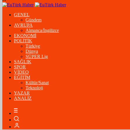
GENEL
Gündem
AVRUPA
Almanca/İngilizce
EKONOMİ
POLİTİK
Türkiye
Dünya
SÜPER Lig
SAĞLIK
SPOR
VİDEO
EĞİTİM
Kültür/Sanat
Teknoloji
YAZAR
ANALİZ