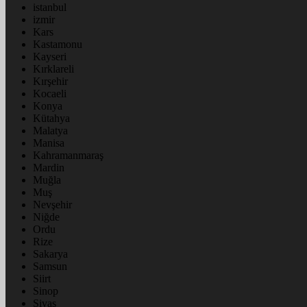
istanbul
izmir
Kars
Kastamonu
Kayseri
Kırklareli
Kırşehir
Kocaeli
Konya
Kütahya
Malatya
Manisa
Kahramanmaraş
Mardin
Muğla
Muş
Nevşehir
Niğde
Ordu
Rize
Sakarya
Samsun
Siirt
Sinop
Sivas