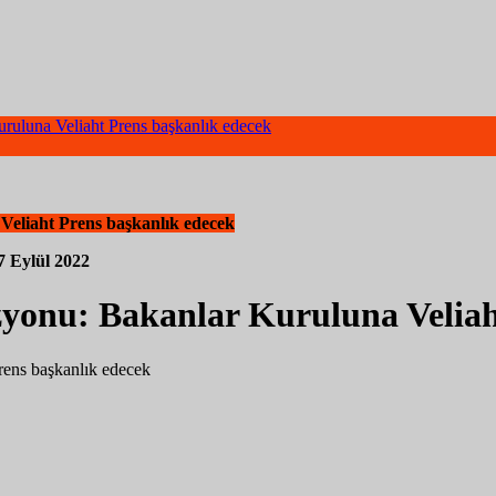
uruluna Veliaht Prens başkanlık edecek
Veliaht Prens başkanlık edecek
7 Eylül 2022
zyonu: Bakanlar Kuruluna Veliah