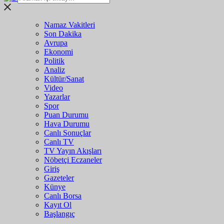
Namaz Vakitleri
Son Dakika
Avrupa
Ekonomi
Politik
Analiz
Kültür/Sanat
Video
Yazarlar
Spor
Puan Durumu
Hava Durumu
Canlı Sonuçlar
Canlı TV
TV Yayın Akışları
Nöbetçi Eczaneler
Giriş
Gazeteler
Künye
Canlı Borsa
Kayıt Ol
Başlangıç