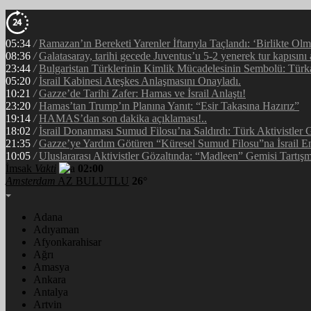
05:34
/
Ramazan’ın Bereketi Yarenler İftarıyla Taçlandı: ‘Birlikte Ol
08:36
/
Galatasaray, tarihi gecede Juventus’u 5-2 yenerek tur kapısını 
23:44
/
Bulgaristan Türklerinin Kimlik Mücadelesinin Sembolü: Tür
05:20
/
İsrail Kabinesi Ateşkes Anlaşmasını Onayladı.
10:21
/
Gazze’de Tarihi Zafer: Hamas ve İsrail Anlaştı!
23:20
/
Hamas’tan Trump’ın Planına Yanıt: “Esir Takasına Hazırız”
19:14
/
HAMAS’dan son dakika açıklaması!..
18:02
/
İsrail Donanması Sumud Filosu’na Saldırdı: Türk Aktivistler
21:35
/
Gazze’ye Yardım Götüren “Küresel Sumud Filosu”na İsrail En
10:05
/
Uluslararası Aktivistler Gözaltında: “Madleen” Gemisi Tartışm
İmsak
Vakti
02:00
Amsterdam
AZ BULUTLU
26°
Adana
Adıyaman
Afyonkarahisar
Ağrı
Amasya
Ankara
Antalya
Artvin