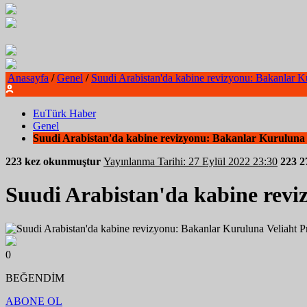
Anasayfa
/
Genel
/
Suudi Arabistan'da kabine revizyonu: Bakanlar K
EuTürk Haber
Genel
Suudi Arabistan'da kabine revizyonu: Bakanlar Kuruluna 
223 kez okunmuştur
Yayınlanma Tarihi: 27 Eylül 2022 23:30
223
2
Suudi Arabistan'da kabine revi
0
BEĞENDİM
ABONE OL