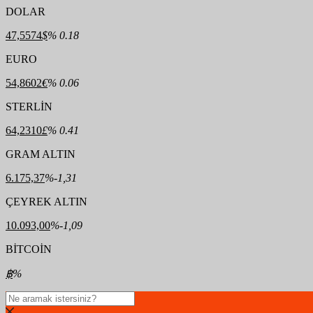
DOLAR
47,5574
$
% 0.18
EURO
54,8602
€
% 0.06
STERLİN
64,2310
£
% 0.41
GRAM ALTIN
6.175,37
%-1,31
ÇEYREK ALTIN
10.093,00
%-1,09
BİTCOİN
฿
%