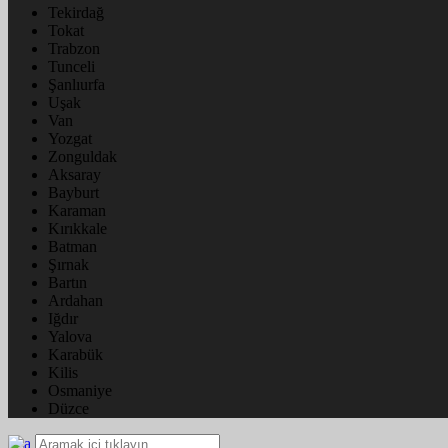
Tekirdağ
Tokat
Trabzon
Tunceli
Şanlıurfa
Uşak
Van
Yozgat
Zonguldak
Aksaray
Bayburt
Karaman
Kırıkkale
Batman
Şırnak
Bartın
Ardahan
Iğdır
Yalova
Karabük
Kilis
Osmaniye
Düzce