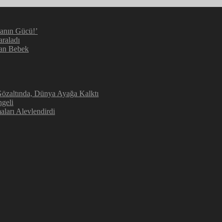
manın Gücü!’
araladı
kan Bebek
 Gözaltında, Dünya Ayağa Kalktı
geli
aları Alevlendirdi