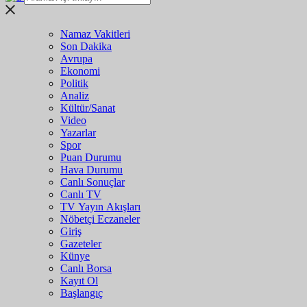
Namaz Vakitleri
Son Dakika
Avrupa
Ekonomi
Politik
Analiz
Kültür/Sanat
Video
Yazarlar
Spor
Puan Durumu
Hava Durumu
Canlı Sonuçlar
Canlı TV
TV Yayın Akışları
Nöbetçi Eczaneler
Giriş
Gazeteler
Künye
Canlı Borsa
Kayıt Ol
Başlangıç