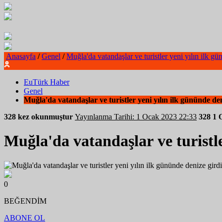
Anasayfa
/
Genel
/
Muğla'da vatandaşlar ve turistler yeni yılın ilk gü
EuTürk Haber
Genel
Muğla'da vatandaşlar ve turistler yeni yılın ilk gününde den
328 kez okunmuştur
Yayınlanma Tarihi: 1 Ocak 2023 22:33
328
1 
Muğla'da vatandaşlar ve turistle
0
BEĞENDİM
ABONE OL