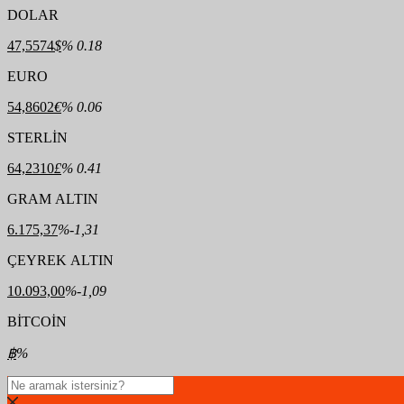
DOLAR
47,5574
$
% 0.18
EURO
54,8602
€
% 0.06
STERLİN
64,2310
£
% 0.41
GRAM ALTIN
6.175,37
%-1,31
ÇEYREK ALTIN
10.093,00
%-1,09
BİTCOİN
฿
%