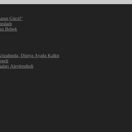
manın Gücü!’
araladı
kan Bebek
 Gözaltında, Dünya Ayağa Kalktı
ngeli
aları Alevlendirdi