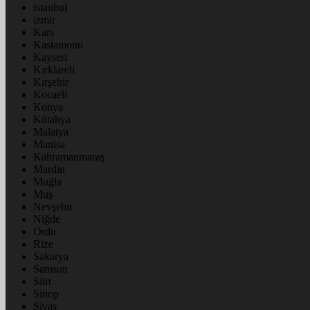
istanbul
izmir
Kars
Kastamonu
Kayseri
Kırklareli
Kırşehir
Kocaeli
Konya
Kütahya
Malatya
Manisa
Kahramanmaraş
Mardin
Muğla
Muş
Nevşehir
Niğde
Ordu
Rize
Sakarya
Samsun
Siirt
Sinop
Sivas