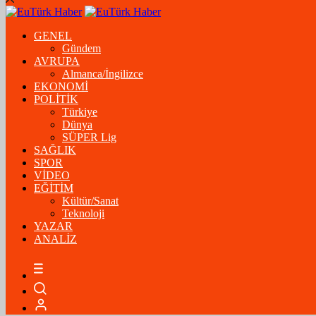
GENEL
Gündem
AVRUPA
Almanca/İngilizce
EKONOMİ
POLİTİK
Türkiye
Dünya
SÜPER Lig
SAĞLIK
SPOR
VİDEO
EĞİTİM
Kültür/Sanat
Teknoloji
YAZAR
ANALİZ