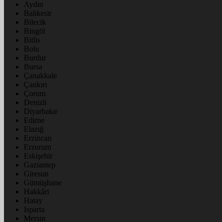
Aydın
Balıkesir
Bilecik
Bingöl
Bitlis
Bolu
Burdur
Bursa
Çanakkale
Çankırı
Çorum
Denizli
Diyarbakır
Edirne
Elazığ
Erzincan
Erzurum
Eskişehir
Gaziantep
Giresun
Gümüşhane
Hakkâri
Hatay
Isparta
Mersin