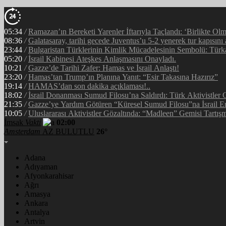
05:34
/
Ramazan’ın Bereketi Yarenler İftarıyla Taçlandı: ‘Birlikte Ol
08:36
/
Galatasaray, tarihi gecede Juventus’u 5-2 yenerek tur kapısını 
23:44
/
Bulgaristan Türklerinin Kimlik Mücadelesinin Sembolü: Tür
05:20
/
İsrail Kabinesi Ateşkes Anlaşmasını Onayladı.
10:21
/
Gazze’de Tarihi Zafer: Hamas ve İsrail Anlaştı!
23:20
/
Hamas’tan Trump’ın Planına Yanıt: “Esir Takasına Hazırız”
19:14
/
HAMAS’dan son dakika açıklaması!..
18:02
/
İsrail Donanması Sumud Filosu’na Saldırdı: Türk Aktivistler
21:35
/
Gazze’ye Yardım Götüren “Küresel Sumud Filosu”na İsrail E
10:05
/
Uluslararası Aktivistler Gözaltında: “Madleen” Gemisi Tartışm
İmsak
Vakti
02:00
Amsterdam
AZ BULUTLU
26°
Adana
Adıyaman
Afyonkarahisar
Ağrı
Amasya
Ankara
Antalya
Artvin