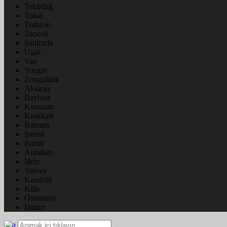
Tekirdağ
Tokat
Trabzon
Tunceli
Şanlıurfa
Uşak
Van
Yozgat
Zonguldak
Aksaray
Bayburt
Karaman
Kırıkkale
Batman
Şırnak
Bartın
Ardahan
Iğdır
Yalova
Karabük
Kilis
Osmaniye
Düzce