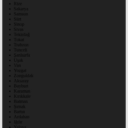
Rize
Sakarya
Samsun
Siirt
Sinop
Sivas
Tekirdağ
Tokat
Trabzon
Tunceli
Şanlıurfa
Uşak
Van
Yozgat
Zonguldak
Aksaray
Bayburt
Karaman
Kırıkkale
Batman
Şırnak
Bartın
Ardahan
Iğdır
Yalova