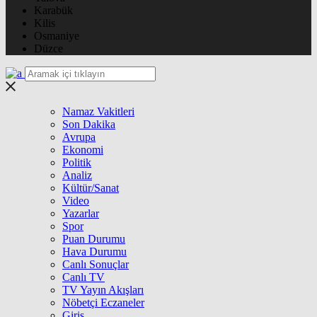
Karabük
Kilis
Osmaniye
Düzce
Namaz Vakitleri
Son Dakika
Avrupa
Ekonomi
Politik
Analiz
Kültür/Sanat
Video
Yazarlar
Spor
Puan Durumu
Hava Durumu
Canlı Sonuçlar
Canlı TV
TV Yayın Akışları
Nöbetçi Eczaneler
Giriş