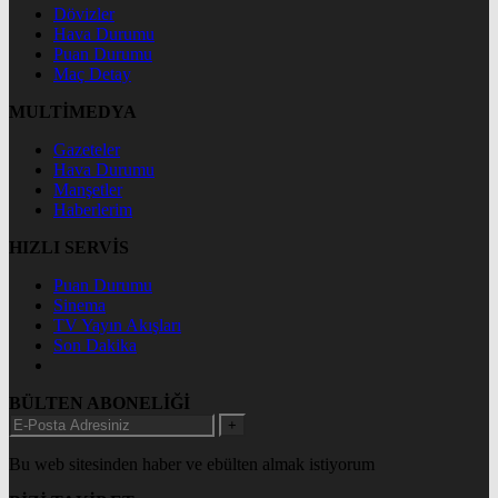
Dövizler
Hava Durumu
Puan Durumu
Maç Detay
MULTİMEDYA
Gazeteler
Hava Durumu
Manşetler
Haberlerim
HIZLI SERVİS
Puan Durumu
Sinema
TV Yayın Akışları
Son Dakika
BÜLTEN ABONELİĞİ
+
Bu web sitesinden haber ve ebülten almak istiyorum