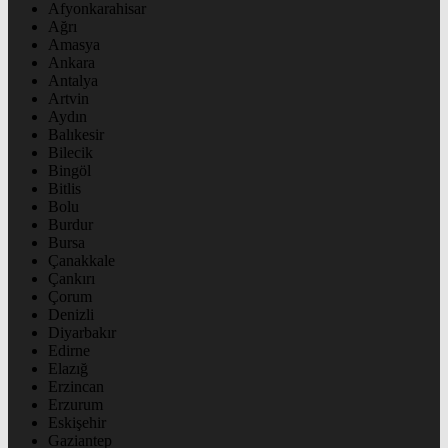
Afyonkarahisar
Ağrı
Amasya
Ankara
Antalya
Artvin
Aydın
Balıkesir
Bilecik
Bingöl
Bitlis
Bolu
Burdur
Bursa
Çanakkale
Çankırı
Çorum
Denizli
Diyarbakır
Edirne
Elazığ
Erzincan
Erzurum
Eskişehir
Gaziantep