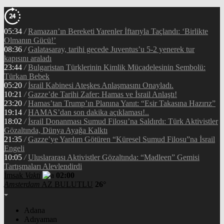
05:34
/
Ramazan’ın Bereketi Yarenler İftarıyla Taçlandı: ‘Birlikte
Olmanın Gücü!’
08:36
/
Galatasaray, tarihi gecede Juventus’u 5-2 yenerek tur
kapısını araladı
23:44
/
Bulgaristan Türklerinin Kimlik Mücadelesinin Sembolü:
Türkan Bebek
05:20
/
İsrail Kabinesi Ateşkes Anlaşmasını Onayladı.
10:21
/
Gazze’de Tarihi Zafer: Hamas ve İsrail Anlaştı!
23:20
/
Hamas’tan Trump’ın Planına Yanıt: “Esir Takasına Hazırız”
19:14
/
HAMAS’dan son dakika açıklaması!..
18:02
/
İsrail Donanması Sumud Filosu’na Saldırdı: Türk Aktivistler
Gözaltında, Dünya Ayağa Kalktı
21:35
/
Gazze’ye Yardım Götüren “Küresel Sumud Filosu”na İsrail
Engeli
10:05
/
Uluslararası Aktivistler Gözaltında: “Madleen” Gemisi
Tartışmaları Alevlendirdi
İmsak
Vakti
02:00
Amsterdam
AZ BULUTLU
26°
Adana
Adıyaman