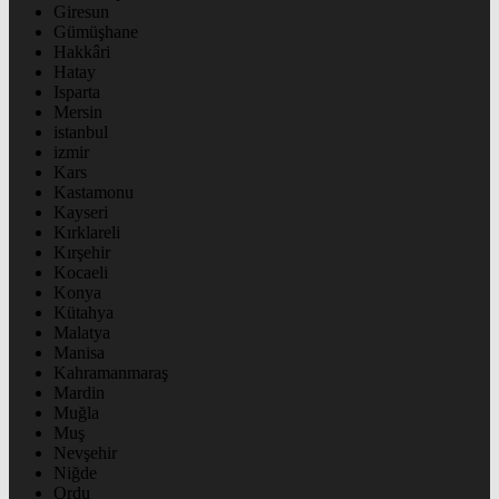
Giresun
Gümüşhane
Hakkâri
Hatay
Isparta
Mersin
istanbul
izmir
Kars
Kastamonu
Kayseri
Kırklareli
Kırşehir
Kocaeli
Konya
Kütahya
Malatya
Manisa
Kahramanmaraş
Mardin
Muğla
Muş
Nevşehir
Niğde
Ordu