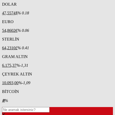
DOLAR
47,5574
$
% 0.18
EURO
54,8602
€
% 0.06
STERLİN
64,2310
£
% 0.41
GRAM ALTIN
6.175,37
%-1,31
ÇEYREK ALTIN
10.093,00
%-1,09
BİTCOİN
฿
%