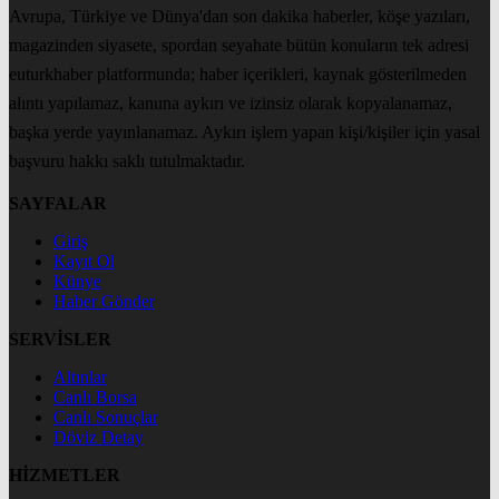
Avrupa, Türkiye ve Dünya'dan son dakika haberler, köşe yazıları,
magazinden siyasete, spordan seyahate bütün konuların tek adresi
euturkhaber platformunda; haber içerikleri, kaynak gösterilmeden
alıntı yapılamaz, kanuna aykırı ve izinsiz olarak kopyalanamaz,
başka yerde yayınlanamaz. Aykırı işlem yapan kişi/kişiler için yasal
başvuru hakkı saklı tutulmaktadır.
SAYFALAR
Giriş
Kayıt Ol
Künye
Haber Gönder
SERVİSLER
Altınlar
Canlı Borsa
Canlı Sonuçlar
Döviz Detay
HİZMETLER