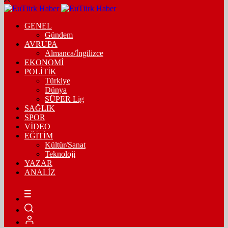
GENEL
Gündem
AVRUPA
Almanca/İngilizce
EKONOMİ
POLİTİK
Türkiye
Dünya
SÜPER Lig
SAĞLIK
SPOR
VİDEO
EĞİTİM
Kültür/Sanat
Teknoloji
YAZAR
ANALİZ