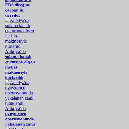
EDS direğine
çarpan tır
devrildi
Antalya'da
sulama kanalı
çukuruna düşen
inek iş
makinesiyle
kurtarıldı
Antalya'da
uyuşturucu
operasyonunda
yakalanan zanlı