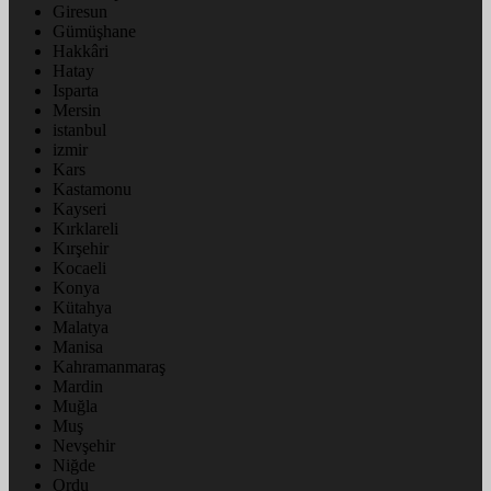
Giresun
Gümüşhane
Hakkâri
Hatay
Isparta
Mersin
istanbul
izmir
Kars
Kastamonu
Kayseri
Kırklareli
Kırşehir
Kocaeli
Konya
Kütahya
Malatya
Manisa
Kahramanmaraş
Mardin
Muğla
Muş
Nevşehir
Niğde
Ordu