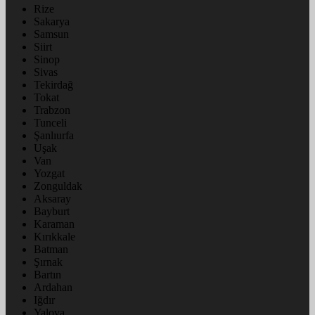
Rize
Sakarya
Samsun
Siirt
Sinop
Sivas
Tekirdağ
Tokat
Trabzon
Tunceli
Şanlıurfa
Uşak
Van
Yozgat
Zonguldak
Aksaray
Bayburt
Karaman
Kırıkkale
Batman
Şırnak
Bartın
Ardahan
Iğdır
Yalova