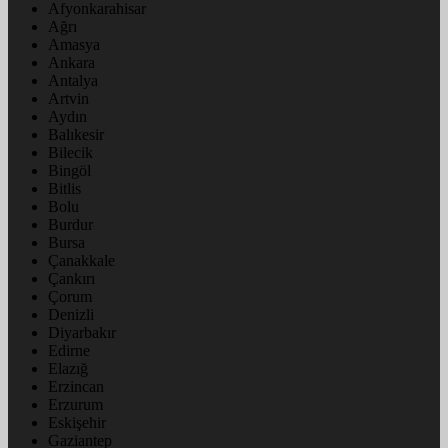
Afyonkarahisar
Ağrı
Amasya
Ankara
Antalya
Artvin
Aydın
Balıkesir
Bilecik
Bingöl
Bitlis
Bolu
Burdur
Bursa
Çanakkale
Çankırı
Çorum
Denizli
Diyarbakır
Edirne
Elazığ
Erzincan
Erzurum
Eskişehir
Gaziantep