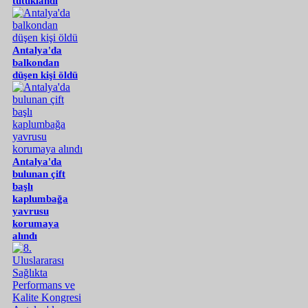
tutuklandı
Antalya'da
balkondan
düşen kişi öldü
Antalya'da
bulunan çift
başlı
kaplumbağa
yavrusu
korumaya
alındı