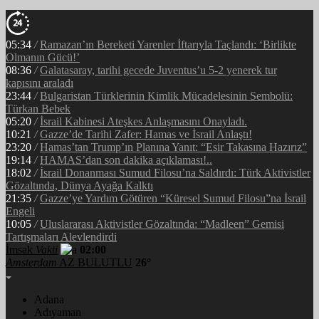
05:34
/
Ramazan’ın Bereketi Yarenler İftarıyla Taçlandı: ‘Birlikte
Olmanın Gücü!’
08:36
/
Galatasaray, tarihi gecede Juventus’u 5-2 yenerek tur
kapısını araladı
23:44
/
Bulgaristan Türklerinin Kimlik Mücadelesinin Sembolü:
Türkan Bebek
05:20
/
İsrail Kabinesi Ateşkes Anlaşmasını Onayladı.
10:21
/
Gazze’de Tarihi Zafer: Hamas ve İsrail Anlaştı!
23:20
/
Hamas’tan Trump’ın Planına Yanıt: “Esir Takasına Hazırız”
19:14
/
HAMAS’dan son dakika açıklaması!..
18:02
/
İsrail Donanması Sumud Filosu’na Saldırdı: Türk Aktivistler
Gözaltında, Dünya Ayağa Kalktı
21:35
/
Gazze’ye Yardım Götüren “Küresel Sumud Filosu”na İsrail
Engeli
10:05
/
Uluslararası Aktivistler Gözaltında: “Madleen” Gemisi
Tartışmaları Alevlendirdi
İmsak
Vakti
02:00
Amsterdam
AZ BULUTLU
26°
Adana
Adıyaman