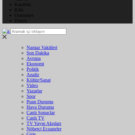
Karabük
Kilis
Osmaniye
Düzce
Namaz Vakitleri
Son Dakika
Avrupa
Ekonomi
Politik
Analiz
Kültür/Sanat
Video
Yazarlar
Spor
Puan Durumu
Hava Durumu
Canlı Sonuçlar
Canlı TV
TV Yayın Akışları
Nöbetçi Eczaneler
Giriş