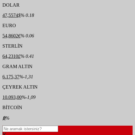
DOLAR
47,5574
$
% 0.18
EURO
54,8602
€
% 0.06
STERLİN
64,2310
£
% 0.41
GRAM ALTIN
6.175,37
%-1,31
ÇEYREK ALTIN
10.093,00
%-1,09
BİTCOİN
฿
%