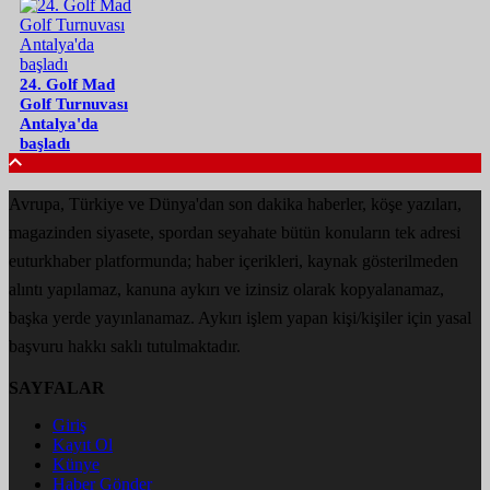
24. Golf Mad
Golf Turnuvası
Antalya'da
başladı
Avrupa, Türkiye ve Dünya'dan son dakika haberler, köşe yazıları,
magazinden siyasete, spordan seyahate bütün konuların tek adresi
euturkhaber platformunda; haber içerikleri, kaynak gösterilmeden
alıntı yapılamaz, kanuna aykırı ve izinsiz olarak kopyalanamaz,
başka yerde yayınlanamaz. Aykırı işlem yapan kişi/kişiler için yasal
başvuru hakkı saklı tutulmaktadır.
SAYFALAR
Giriş
Kayıt Ol
Künye
Haber Gönder