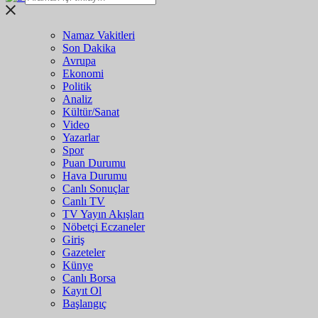
Namaz Vakitleri
Son Dakika
Avrupa
Ekonomi
Politik
Analiz
Kültür/Sanat
Video
Yazarlar
Spor
Puan Durumu
Hava Durumu
Canlı Sonuçlar
Canlı TV
TV Yayın Akışları
Nöbetçi Eczaneler
Giriş
Gazeteler
Künye
Canlı Borsa
Kayıt Ol
Başlangıç