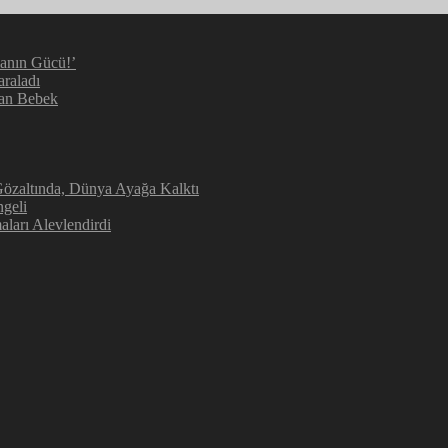
manın Gücü!’
araladı
kan Bebek
 Gözaltında, Dünya Ayağa Kalktı
geli
aları Alevlendirdi