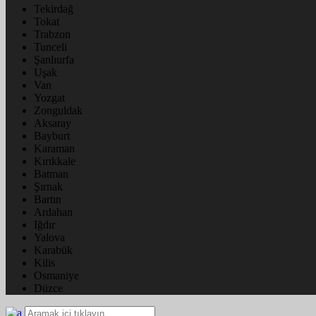
Tekirdağ
Tokat
Trabzon
Tunceli
Şanlıurfa
Uşak
Van
Yozgat
Zonguldak
Aksaray
Bayburt
Karaman
Kırıkkale
Batman
Şırnak
Bartın
Ardahan
Iğdır
Yalova
Karabük
Kilis
Osmaniye
Düzce