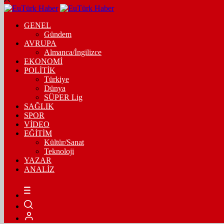
GENEL
Gündem
AVRUPA
Almanca/İngilizce
EKONOMİ
POLİTİK
Türkiye
Dünya
SÜPER Lig
SAĞLIK
SPOR
VİDEO
EĞİTİM
Kültür/Sanat
Teknoloji
YAZAR
ANALİZ