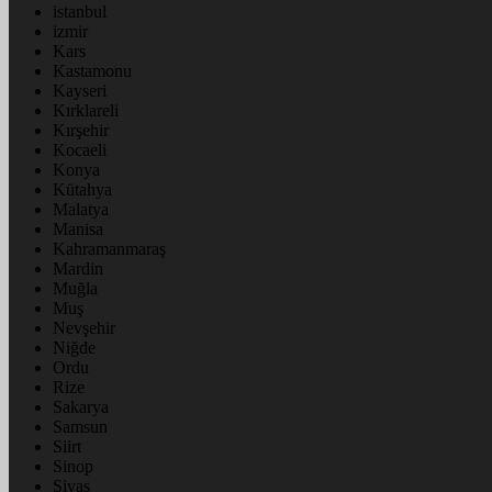
istanbul
izmir
Kars
Kastamonu
Kayseri
Kırklareli
Kırşehir
Kocaeli
Konya
Kütahya
Malatya
Manisa
Kahramanmaraş
Mardin
Muğla
Muş
Nevşehir
Niğde
Ordu
Rize
Sakarya
Samsun
Siirt
Sinop
Sivas