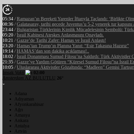
05:34
/
Ramazan’ın Bereketi Yarenler İftarıyla Taçlandı: ‘Birlikte Ol
08:36
/
Galatasaray, tarihi gecede Juventus’u 5-2 yenerek tur kapısını 
23:44
/
Bulgaristan Türklerinin Kimlik Mücadelesinin Sembolü: Tür
05:20
/
İsrail Kabinesi Ateşkes Anlaşmasını Onayladı.
10:21
/
Gazze’de Tarihi Zafer: Hamas ve İsrail Anlaştı!
23:20
/
Hamas’tan Trump’ın Planına Yanıt: “Esir Takasına Hazırız”
19:14
/
HAMAS’dan son dakika açıklaması!..
18:02
/
İsrail Donanması Sumud Filosu’na Saldırdı: Türk Aktivistler
21:35
/
Gazze’ye Yardım Götüren “Küresel Sumud Filosu”na İsrail En
10:05
/
Uluslararası Aktivistler Gözaltında: “Madleen” Gemisi Tartışm
İmsak
Vakti
02:00
Amsterdam
AZ BULUTLU
26°
Adana
Adıyaman
Afyonkarahisar
Ağrı
Amasya
Ankara
Antalya
Artvin