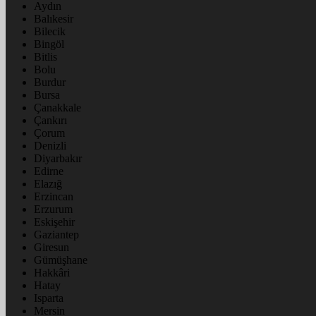
Aydın
Balıkesir
Bilecik
Bingöl
Bitlis
Bolu
Burdur
Bursa
Çanakkale
Çankırı
Çorum
Denizli
Diyarbakır
Edirne
Elazığ
Erzincan
Erzurum
Eskişehir
Gaziantep
Giresun
Gümüşhane
Hakkâri
Hatay
Isparta
Mersin