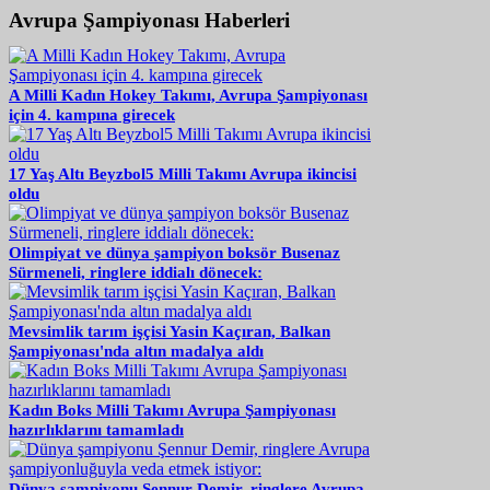
Avrupa Şampiyonası Haberleri
A Milli Kadın Hokey Takımı, Avrupa Şampiyonası
için 4. kampına girecek
17 Yaş Altı Beyzbol5 Milli Takımı Avrupa ikincisi
oldu
Olimpiyat ve dünya şampiyon boksör Busenaz
Sürmeneli, ringlere iddialı dönecek:
Mevsimlik tarım işçisi Yasin Kaçıran, Balkan
Şampiyonası'nda altın madalya aldı
Kadın Boks Milli Takımı Avrupa Şampiyonası
hazırlıklarını tamamladı
Dünya şampiyonu Şennur Demir, ringlere Avrupa