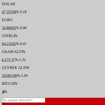
DOLAR
47,5574
$
% 0.18
EURO
54,8602
€
% 0.06
STERLİN
64,2310
£
% 0.41
GRAM ALTIN
6.175,37
%-1,31
ÇEYREK ALTIN
10.093,00
%-1,09
BİTCOİN
฿
%