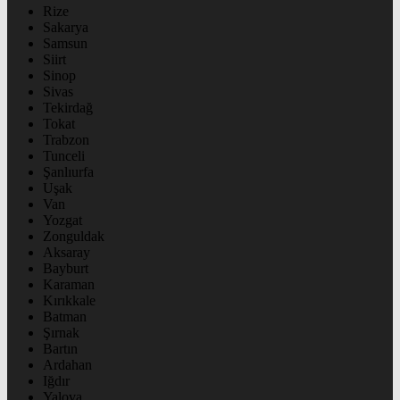
Rize
Sakarya
Samsun
Siirt
Sinop
Sivas
Tekirdağ
Tokat
Trabzon
Tunceli
Şanlıurfa
Uşak
Van
Yozgat
Zonguldak
Aksaray
Bayburt
Karaman
Kırıkkale
Batman
Şırnak
Bartın
Ardahan
Iğdır
Yalova