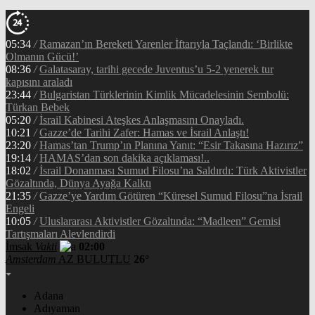
05:34
/
Ramazan’ın Bereketi Yarenler İftarıyla Taçlandı: ‘Birlikte
Olmanın Gücü!’
08:36
/
Galatasaray, tarihi gecede Juventus’u 5-2 yenerek tur
kapısını araladı
23:44
/
Bulgaristan Türklerinin Kimlik Mücadelesinin Sembolü:
Türkan Bebek
05:20
/
İsrail Kabinesi Ateşkes Anlaşmasını Onayladı.
10:21
/
Gazze’de Tarihi Zafer: Hamas ve İsrail Anlaştı!
23:20
/
Hamas’tan Trump’ın Planına Yanıt: “Esir Takasına Hazırız”
19:14
/
HAMAS’dan son dakika açıklaması!..
18:02
/
İsrail Donanması Sumud Filosu’na Saldırdı: Türk Aktivistler
Gözaltında, Dünya Ayağa Kalktı
21:35
/
Gazze’ye Yardım Götüren “Küresel Sumud Filosu”na İsrail
Engeli
10:05
/
Uluslararası Aktivistler Gözaltında: “Madleen” Gemisi
Tartışmaları Alevlendirdi
İmsak
Vakti
02:00
Amsterdam
AZ BULUTLU
26°
Adana
Adıyaman