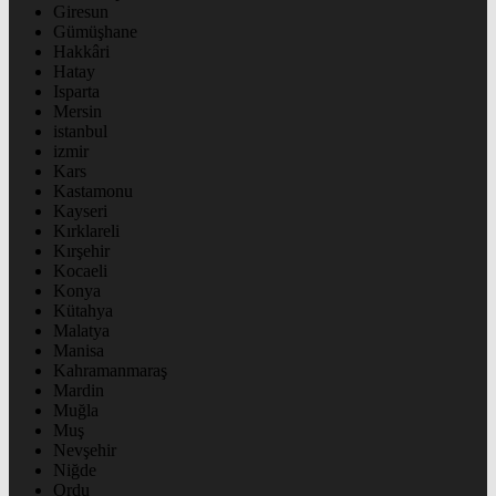
Giresun
Gümüşhane
Hakkâri
Hatay
Isparta
Mersin
istanbul
izmir
Kars
Kastamonu
Kayseri
Kırklareli
Kırşehir
Kocaeli
Konya
Kütahya
Malatya
Manisa
Kahramanmaraş
Mardin
Muğla
Muş
Nevşehir
Niğde
Ordu