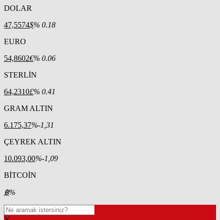
DOLAR
47,5574
$
% 0.18
EURO
54,8602
€
% 0.06
STERLİN
64,2310
£
% 0.41
GRAM ALTIN
6.175,37
%-1,31
ÇEYREK ALTIN
10.093,00
%-1,09
BİTCOİN
฿
%