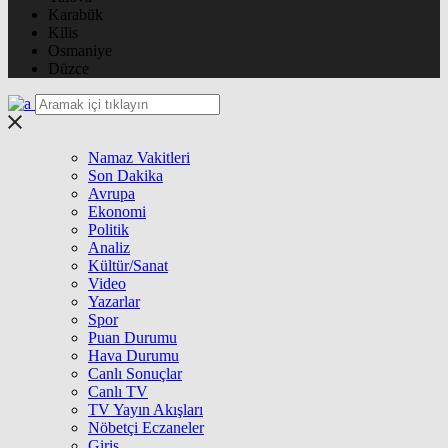
Karabük
Kilis
Osmaniye
Düzce
Namaz Vakitleri
Son Dakika
Avrupa
Ekonomi
Politik
Analiz
Kültür/Sanat
Video
Yazarlar
Spor
Puan Durumu
Hava Durumu
Canlı Sonuçlar
Canlı TV
TV Yayın Akışları
Nöbetçi Eczaneler
Giriş