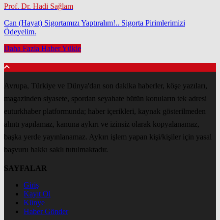
Prof. Dr. Hadi Sağlam
Can (Hayat) Sigortamızı Yaptıralım!.. Sigorta Pirimlerimizi
Ödeyelim.
Daha Fazla Haber Yükle
Avrupa, Türkiye ve Dünya'dan son dakika haberler, köşe yazıları,
magazinden siyasete, spordan seyahate bütün konuların tek adresi
euturkhaber platformunda; haber içerikleri, kaynak gösterilmeden
alıntı yapılamaz, kanuna aykırı ve izinsiz olarak kopyalanamaz,
başka yerde yayınlanamaz. Aykırı işlem yapan kişi/kişiler için yasal
başvuru hakkı saklı tutulmaktadır.
SAYFALAR
Giriş
Kayıt Ol
Künye
Haber Gönder