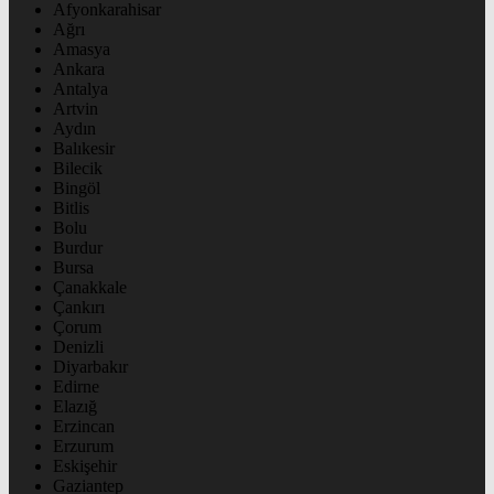
Afyonkarahisar
Ağrı
Amasya
Ankara
Antalya
Artvin
Aydın
Balıkesir
Bilecik
Bingöl
Bitlis
Bolu
Burdur
Bursa
Çanakkale
Çankırı
Çorum
Denizli
Diyarbakır
Edirne
Elazığ
Erzincan
Erzurum
Eskişehir
Gaziantep