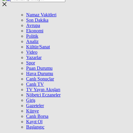
Namaz Vakitleri
Son Dakika
Avrupa
Ekonomi
Politik
Analiz
Kültür/Sanat
Video
Yazarlar
Spor
Puan Durumu
Hava Durumu
Canlı Sonuçlar
Canlı TV
TV Yayın Akışları
Nöbetçi Eczaneler
Giriş
Gazeteler
Künye
Canlı Borsa
Kayıt Ol
Başlangıç