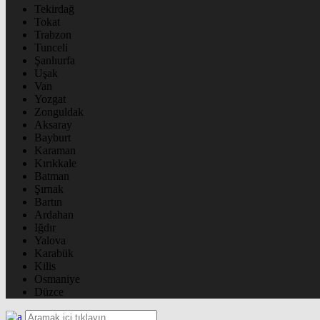
Tekirdağ
Tokat
Trabzon
Tunceli
Şanlıurfa
Uşak
Van
Yozgat
Zonguldak
Aksaray
Bayburt
Karaman
Kırıkkale
Batman
Şırnak
Bartın
Ardahan
Iğdır
Yalova
Karabük
Kilis
Osmaniye
Düzce