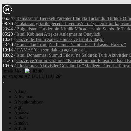
05:34
/
Ramazan’ın Bereketi Yarenler İftarıyla Taçlandı: ‘Birlikte Ol
08:36
/
Galatasaray, tarihi gecede Juventus’u 5-2 yenerek tur kapısını 
23:44
/
Bulgaristan Türklerinin Kimlik Mücadelesinin Sembolü: Tür
05:20
/
İsrail Kabinesi Ateşkes Anlaşmasını Onayladı.
10:21
/
Gazze’de Tarihi Zafer: Hamas ve İsrail Anlaştı!
23:20
/
Hamas’tan Trump’ın Planına Yanıt: “Esir Takasına Hazırız”
19:14
/
HAMAS’dan son dakika açıklaması!..
18:02
/
İsrail Donanması Sumud Filosu’na Saldırdı: Türk Aktivistler
21:35
/
Gazze’ye Yardım Götüren “Küresel Sumud Filosu”na İsrail En
10:05
/
Uluslararası Aktivistler Gözaltında: “Madleen” Gemisi Tartışm
İmsak
Vakti
02:00
Amsterdam
AZ BULUTLU
26°
Adana
Adıyaman
Afyonkarahisar
Ağrı
Amasya
Ankara
Antalya
Artvin