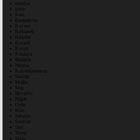
istanbul
izmir
Kars
Kastamonu
Kayseri
Kırklareli
Kırşehir
Kocaeli
Konya
Kütahya
Malatya
Manisa
Kahramanmaraş
Mardin
Muğla
Muş
Nevşehir
Niğde
Ordu
Rize
Sakarya
Samsun
Siirt
Sinop
Sivas