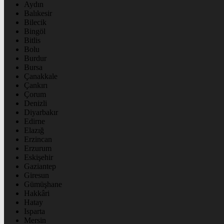
Aydın
Balıkesir
Bilecik
Bingöl
Bitlis
Bolu
Burdur
Bursa
Çanakkale
Çankırı
Çorum
Denizli
Diyarbakır
Edirne
Elazığ
Erzincan
Erzurum
Eskişehir
Gaziantep
Giresun
Gümüşhane
Hakkâri
Hatay
Isparta
Mersin