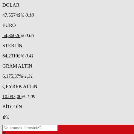
DOLAR
47,5574
$
% 0.18
EURO
54,8602
€
% 0.06
STERLİN
64,2310
£
% 0.41
GRAM ALTIN
6.175,37
%-1,31
ÇEYREK ALTIN
10.093,00
%-1,09
BİTCOİN
฿
%