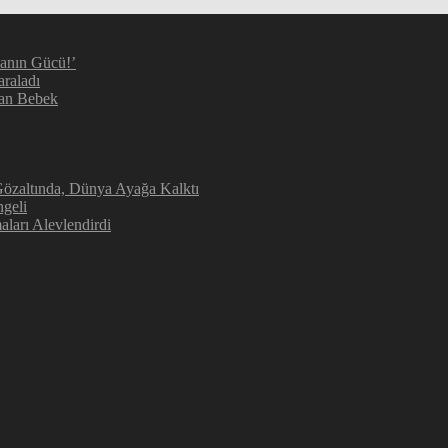
manın Gücü!’
araladı
kan Bebek
 Gözaltında, Dünya Ayağa Kalktı
geli
aları Alevlendirdi